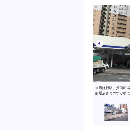
当店は新駅、箕面船場
船場店さまのすぐ横に