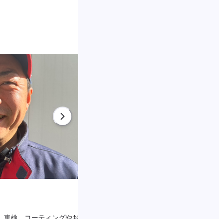
スタッフ 香西
 車検、コーティングやお車の
香西です。 タイヤ交換作業を主に担当