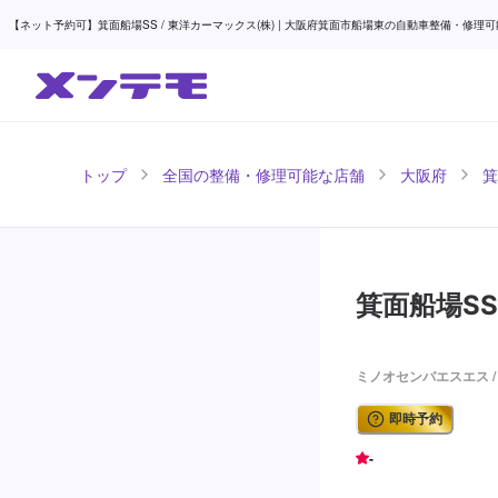
【ネット予約可】箕面船場SS / 東洋カーマックス(株) | 大阪府箕面市船場東の自動車整備・修理可
トップ
全国の整備・修理可能な店舗
大阪府
箕
箕面船場SS
ミノオセンバエスエス 
即時予約
-