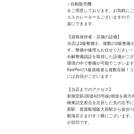
✅自動販売機

をご用意しております。お気軽にご
エスカレーターもございますので、
楽にできます。

【資格保持者・店舗の設備】

当店は2級整備士、複数の3級整備
す。整備や修理もお任せください！

分解整備認証を取得した設備がござ
環境の中で整備が可能でございます
KeePerの1級資格者も複数在籍
には自信がございます！

【当店までのアクセス】

新御堂筋(国道423号線)側道を南
橋東詰交差点を左折した先の左手に
新駅、箕面船場阪大前駅から徒歩1
船場店さまのすぐ横にございます。
が目印です。