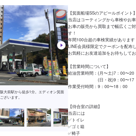
【箕面船場SSのアピールポイント】
当店はコーティングから車検やお車
お車の販売から買取まで幅広くご対
す！

年間100台超の車検実績があります！
LINE会員様限定でクーポンを配布
お気軽にお友達追加をお待ちしてお
【営業時間について】

給油営業時間：(月〜土)7：00〜20：
　　　　　　　(日・祝)9：00〜17：
作業受付時間：9：00〜18：00

阪大前駅から徒歩1分。エディオン箕面
ございます。
【待合室の詳細】

当店には

✅トイレ

✅ゴミ箱

✅椅子
