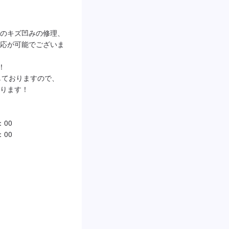


のキズ凹みの修理、
応が可能でございま


しておりますので、
ります！

00

00
