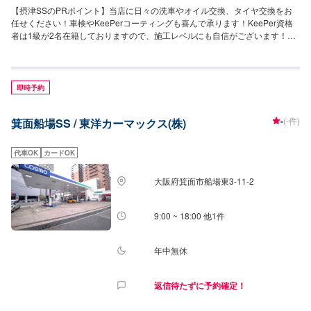
【摂津SSのPRポイント】当店に日々の洗車やオイル交換、タイヤ交換をお
任せください！車検やKeePerコーティングも喜んで承ります！KeePer資格
者は1級が2名在籍しておりますので、施工レベルにも自信がございます！新
車・中古車販売や保険系も承りますので、お車の全てを当店にご相談が可能
です！【営業時間】[メンテナンス受付時間]月〜土：9:00~19:00日・祝：
9:00~18:00[給油営業時間]月〜土：7:00~20:00日・祝：8:00~19:00【当店の
キャンペーン】エネオスアプリの当店フォローで、ガソリン・洗車クーポン
即時予約
等を配布しております！【サービスルームの詳細】・椅子・トイレ・ゴミ
箱・喫煙室・自販機をご用意しております。待ち時間や給油のついでなどで
-
(-件)
箕面船場SS / 東洋カーマックス(株)
ご利用くださいませ。【アクセス】当店は別府交差点の角でございます(府道
16号と147号が交わる箇所)。また、「ダイキン工業淀川製作所」様が向かい
にございます。
代車OK
カードOK
大阪府箕面市船場東3-11-2
9:00 ~ 18:00 他1件
年中無休
返信待たずに予約確定！