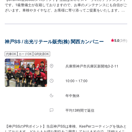
です。1級整備士が在籍しておりますので、お車のメンテナンスにも自信がご
ざいます。車検やタイヤなど、お客様に寄り添ってご提案をいたします。車
検のお得なガソリン割引特典などもご用意しておりますので、詳細は予約ペ
ージをご確認くださいませ！【営業時間】[メンテナンス受付時間]全日：9：
00〜18：00[給油営業時間]全日：6：00〜23：00【当店で行っているキャン
ペーン】LINE会員になるとガソリン・軽油が初回は5円/L引きです！以降特売
日には2円/L引き、通常時1円/L引きとなります。【サービスルームの詳細】✅
5.0
(3件)
神戸SS / 出光リテール販売(株) 関西カンパニー
椅子✅トイレ✅ゴミ箱✅自販機✅喫煙室を設置しております！【アクセス】枚
方富田林泉佐野線(府道20号)沿いにございます。道路向かいには焼肉の「牛
兵衛星田店」様がございます。また、学研都市線の高架が近くに通っており
代車OK
カードOK
QR決済OK
ます。
兵庫県神戸市兵庫区新開地3-2-11
10:00 ~ 17:00
年中無休
平均13時間で返信
【神戸SSのPRポイント】当店神戸SSは車検、KeePerコーティングを強みと
しております。どちらもお得な割引をご用意しておりますので、詳細はメニ