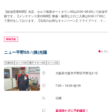
【給油営業時間】当店、セルフ南港ポートタウンSSは3:00~26:00にて給油可
能です。【メンテナンス受付時間】整備・修理などのご入庫は9:00-17:00に
て受付をしております。【当店のお得なキャンペーン】ドライブペイ、ドラ
イブオンのご利用おすすめ！！給油をクレジットカードでされているお客様
は、ドライブペイ、ドライブオンの利用で最大7円/L引き！【国家資格保持者
が在籍】セルフ南港ポートタウンSSでは、2級整備士が3名在籍しておりま
す。整備、修理をプロの手で行います。安心してお車をお預けくださいま
即時予約
せ！【当店は認証設備を備えております】セルフ南港ポートタウンSSでは、
分解整備認証を取得しております。お車のトラブルにも幅広くご対応可能で
-
(-件)
ニュー平野SS / (株)光陽
すので、当店にお任せください！【当店までのアクセス】当店は「南港中7交
差点」の角にございます。セブンイレブン大阪南港中8丁目店方面に向かう道
路からアクセス可能です。
代車OK
カードOK
電子マネーOK
ローンOK
大阪府大阪市平野区平野北2-12
7:00 ~ 19:30 他1件
日曜
返信待たずに予約確定！