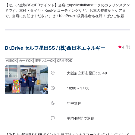
【セルフ生駒SSのPRポイント】当店はapollostationマークのガソリンスタン
ドです。車検・タイヤ・KeePerコーティングなど、お車の整備からケアま
で、当店にお任せくださいませ！KeePerの1級資格者も在籍！ぜひご依頼く
ださい！【営業時間】[メンテナンス受付時間]全日：10：00〜17：00[給油営
業時間]全日：7：00〜22：00【当店で行っているキャンペーン】LINE会員に
なっていただくと、ガソリンが3円/Lオフにて給油可能！【サービスルームの
詳細】✅椅子✅トイレ✅ゴミ箱✅自販機を備えております。【アクセス】当店
は阪奈道路近くの、県道142号線沿いにございます。生駒インターを降りて
-
(-件)
Dr.Drive セルフ星田SS / (株)西日本エネルギー
すぐの場所であり、道路向かいには「なか卯生駒俵田店」様がございます。
代車OK
カードOK
電子マネーOK
QR決済OK
大阪府交野市星田北3-40
10:00 ~ 17:00
年中無休
平均4時間で返信
【Dr.Drive星田SSのPRポイント】当店はエネオスマークのガソリンスタンド