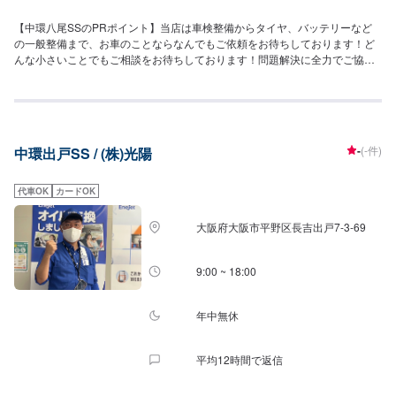
300ｍほど北へ直進ＥＮＥＯＳ中環八尾店を目印として、当店は側道沿い左
【中環八尾SSのPRポイント】当店は車検整備からタイヤ、バッテリーなど
隣りとなっております。建物の外観は1階に当店が入っており、2階以降はマ
の一般整備まで、お車のことならなんでもご依頼をお待ちしております！ど
ンションとなっています。
んな小さいことでもご相談をお待ちしております！問題解決に全力でご協力
させていただきます！【営業時間】[メンテナンス受付時間]月~土：
9:00~18:00祝：9:00~17:00[給油営業時間]月~土：7:00~20:00祝：
8:00~18:00日：休み【当店のキャンペーン情報】エネオスアプリをダウンロ
ードし、フォローしていただけるとガソリン3円引き！さらに、初回は10円
引きです！【サービスルームの詳細】・椅子・トイレ・ゴミ箱・自販機を当
-
(-件)
中環出戸SS / (株)光陽
店にご用意しております。お気軽にご利用くださいませ。【アクセス】当店
は中央環状線(府道2号)沿いにございます。隣には整備工場がございます！
代車OK
カードOK
大阪府大阪市平野区長吉出戸7-3-69
9:00 ~ 18:00
年中無休
平均12時間で返信