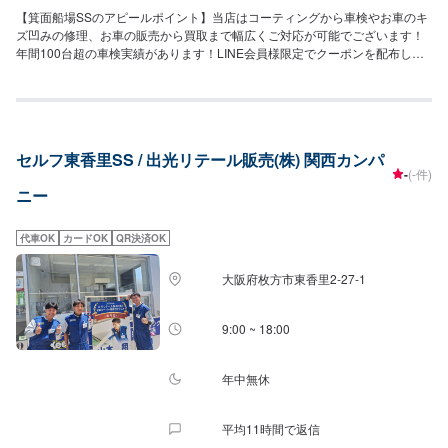
【箕面船場SSのアピールポイント】当店はコーティングから車検やお車のキ
ズ凹みの修理、お車の販売から買取まで幅広くご対応が可能でございます！
年間100台超の車検実績があります！LINE会員様限定でクーポンを配布して
おりますので、お気軽にお友達追加をお待ちしております！【営業時間につ
いて】給油営業時間：(月〜土)7：00〜20：00(日・祝)9：00〜17：00作業受
付時間：9：00〜18：00【待合室の詳細】当店には✅トイレ✅ゴミ箱✅椅子✅
自動販売機をご用意しております。お気軽にご利用くださいませ！エスカレ
ーターもございますので、2階へのアクセスも楽にできます。【資格保持者・
セルフ東香里SS / 出光リテール販売(株) 関西カンパ
店舗の設備】当店は2級整備士、複数の3級整備士が在籍しております。整備
-
(-件)
や修理もお任せください！分解整備認証を取得した設備がございますので、
ニー
整った環境の中で整備が可能でございます。KeePerの1級資格者も複数在
籍！コーティングの完成度には自信がございます！【当店までのアクセス】
新御堂筋(国道423号線)側道を南方向に進み、新船場南橋東詰交差点を左折し
代車OK
カードOK
QR決済OK
た先の左手に店舗がございます。新駅、箕面船場阪大前駅から徒歩1分。エデ
ィオン箕面船場店さまのすぐ横にございます。コスモマークの看板が目印で
大阪府枚方市東香里2-27-1
す。
9:00 ~ 18:00
年中無休
平均11時間で返信