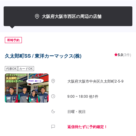
18：00【待合室の詳細】当店には✅トイレ✅ゴミ箱✅椅子✅自動販売機のご用
意がございます。作業の待ち時間の際のご利用や、給油のついでにもお気軽
にご利用ください！【資格保持者・店舗の設備】当店は2級整備士や複数の3
大阪府大阪市西区の周辺の店舗
級整備士が在籍しており、お車の整備・修理も安心してお任せできます！ま
た、KeePerの1級資格者も複数名在籍しておりますので、ハイレベルなコー
ティング施工もお任せください。【当店までのアクセス】みなと通(国道172
号線)を九条南歩道橋交差点のすぐそばにございます。京セラドーム様近くに
即時予約
あるSSです。コスモマークの看板が目印です。
5.0
(3件)
久太郎町SS / 東洋カーマックス(株)
代車OK
カードOK
大阪府大阪市中央区久太郎町2-5-9
9:00 ~ 18:00 他1件
日曜・祝日
返信待たずに予約確定！