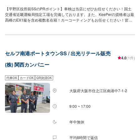
【平野区役所前SSのPRポイント】車検は当店にぜひお任せください！国土
交通省近畿運輸局指定工場を完備しております。また、KeePerの資格者は最
高峰のEX1級を含め複数名在籍！カーコーティングもお任せください！皆様
のご依頼を、心よりお待ちしております。【営業時間】[メンテナンス受付時
間]8:00~19:00[給油営業時間]月~土：7:00~20:00祝：8:00~18:00【当店のキ
ャンペーン情報】エネオスアプリのDLでガソリンが10円/L引きになります！
【サービスルームの詳細】・椅子・トイレ・ゴミ箱・自動販売機のご用意が
ございます。【アクセス】当店は南港通り沿い、平野郵便局の隣の交差点角
セルフ南港ポートタウンSS / 出光リテール販売
にございます。
4.0
(1件)
(株) 関西カンパニー
代車OK
カードOK
QR決済OK
大阪府大阪市住之江区南港中7-1-2
9:00 ~ 17:00
年中無休
平均8時間で返信