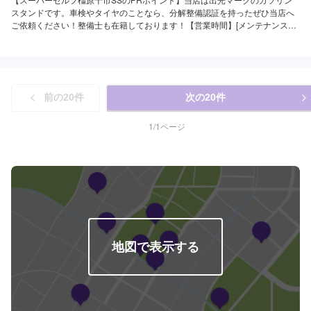
スタンドです。車検やタイヤのことなら、分解整備認証を持ったぜひ当店へ
ご依頼ください！整備士も在籍しております！【営業時間】[メンテナンス受
付時間]全日：9：00〜18：00[給油営業時間]全日：6：00〜23：00(1/1のみ休
み)【当店で行っているキャンペーン】LINEの追加で給油・洗車の割引をご用
意しております！【サービスルームの詳細】✅椅子✅トイレを備えておりま
す。【資格保持者が在籍】2級整備士が在籍しておりますので、愛車の整備も
安心してお任せいただけます。【アクセス】当店は国道24号線沿いにござい
前の
20
件
次の
20
件
ます。「ツインゲート橿原」様が道路向かいにございます。
1
/
1
ページ
地図で表示する