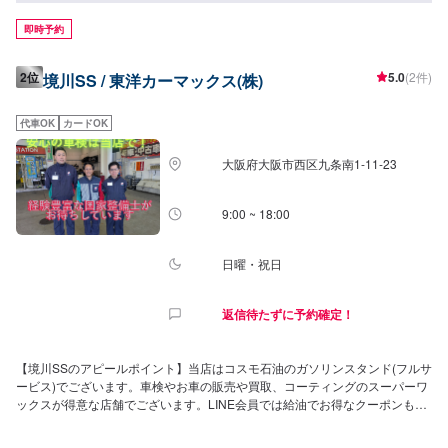
ります！【営業時間について】給油営業時間：24時間営業整備受付時間：
9:00～19:00(最終受付:18:00)【待合室の詳細】当店には✅トイレ✅椅子✅自動
即時予約
販売機のご用意がございます！お気軽にご利用くださいませ！【資格保持
者・店舗の設備】当店は2級整備士、複数の3級整備士が在籍しているため整
2位
5.0
(2件)
境川SS / 東洋カーマックス(株)
備もお任せください！分解整備認証を取得した設備もございますので、安心
してご依頼が可能です。KeePerの1級資格者も複数在籍！コーティングには
自信がございます！【当店までのアクセス】四ツ橋筋沿い、中央大通り手前
代車OK
カードOK
左手にございます。コスモマークの看板が目印です。
大阪府大阪市西区九条南1-11-23
9:00 ~ 18:00
日曜・祝日
返信待たずに予約確定！
【境川SSのアピールポイント】当店はコスモ石油のガソリンスタンド(フルサ
ービス)でございます。車検やお車の販売や買取、コーティングのスーパーワ
ックスが得意な店舗でございます。LINE会員では給油でお得なクーポンも配
布中！ぜひお友達登録もお待ちしております！【営業時間について】給油営
業時間：(月〜金)7：00〜20：00(土)7：00〜19：00作業受付時間：9：00〜