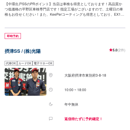
【中環出戸SSのPRポイント】当店は車検を得意としております！高品質か
つ低価格の平野区車検専門店です！指定工場がございますので、土曜日の車
検もお任せください！また、KeePerコーティングも得意としており、EX1
級、1級資格取得者が在籍しています！【営業時間】[メンテナンス受付時
間]9:00~18:00[給油営業時間]24h営業【当店のキャンペーン情報】LINE会員
で5円引き！アプリ登録で初回10円引きのキャンペーンを行っております！
【サービスルームの詳細】・椅子・トイレ・ゴミ箱・自販機の設置がござい
即時予約
ます。お気軽にご利用ください！【アクセス】当店は国道25号線の中環松原
方面、「香の川製麺長吉店」の隣にございます。
5.0
(2件)
摂津SS / (株)光陽
代車OK
カードOK
電子マネーOK
大阪府摂津市東別府3-8-18
10:00 ~ 18:00
年中無休
返信待たずに予約確定！