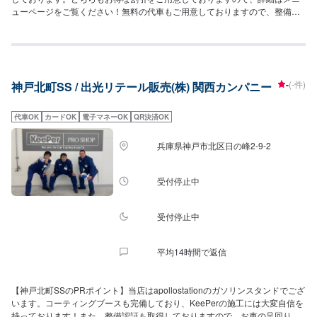
ューページをご覧ください！無料の代車もご用意しておりますので、整備に
お時間がかかる際も安心です！【営業時間】[メンテナンス受付時間]全日：
10:00~17:00[給油営業時間]平日：7:00~21:00土曜：7:30~21:00日・祝：
8:00~21:00【サービスルームの詳細】✅椅子✅トイレ✅ゴミ箱✅自販機✅ドリ
ンクバーの設置がございます！お気軽にご利用ください！【資格保持者が在
籍】当SSには2級整備士が6名、自動車検査員が4名在籍しております。車検
-
(-件)
神戸北町SS / 出光リテール販売(株) 関西カンパニー
整備はぜひ当店にお任せください！KeePerコーティングについてはEXが1
名、1級が7名、2級が1名在籍しております！コーティングにも自信がありま
すので、ぜひ当店にお任せください！【アクセス】当店は大開通りの出光
代車OK
カードOK
電子マネーOK
QR決済OK
(apollostation)でございます。新開地駅、ロイヤルホストのすぐそばにありま
す。
兵庫県神戸市北区日の峰2-9-2
受付停止中
受付停止中
平均14時間で返信
【神戸北町SSのPRポイント】当店はapollostationのガソリンスタンドでござ
います。コーティングブースも完備しており、KeePerの施工には大変自信を
持っております！また、整備認証も取得しておりますので、お車の足回りの