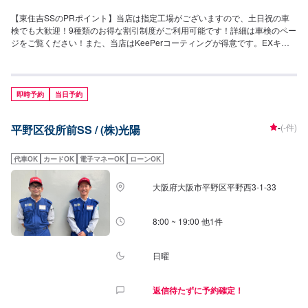
【東住吉SSのPRポイント】当店は指定工場がございますので、土日祝の車
検でも大歓迎！9種類のお得な割引制度がご利用可能です！詳細は車検のペー
ジをご覧ください！また、当店はKeePerコーティングが得意です。EXキー
パーの資格者も在籍しておりますので、ぜひ当店にご依頼ください！【営業
時間】[メンテナンス受付時間]月~土：9:00~18:00日・祝：9:00~17:00[給油営
業時間]月~土：7:00~20:00日・祝：8:00~18:00【当店のキャンペーン情報】
今なら、エネオスアプリ会員になるとガソリンが10円引きです！【サービス
即時予約
当日予約
ルームの詳細】・椅子・トイレ・ゴミ箱・自販機・喫煙室のご用意がござい
ます！お気軽にどうぞ！【アクセス】当店は国道309号線沿いにございま
-
(-件)
平野区役所前SS / (株)光陽
す。大阪市立平野西小学校の近くです。また、南港通りの平野区役所の交差
点を北に300mくらいの場所にございます。
代車OK
カードOK
電子マネーOK
ローンOK
大阪府大阪市平野区平野西3-1-33
8:00 ~ 19:00 他1件
日曜
返信待たずに予約確定！