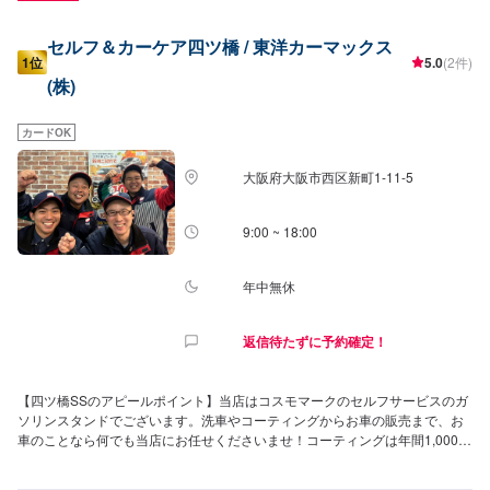
セルフ＆カーケア四ツ橋 / 東洋カーマックス
1位
5.0
(2件)
(株)
カードOK
大阪府大阪市西区新町1-11-5
9:00 ~ 18:00
年中無休
返信待たずに予約確定！
【四ツ橋SSのアピールポイント】当店はコスモマークのセルフサービスのガ
ソリンスタンドでございます。洗車やコーティングからお車の販売まで、お
車のことなら何でも当店にお任せくださいませ！コーティングは年間1,000台
の施工実績がございます！ぜひお任せください！LINE会員になっていただく
とお得なクーポンも発行可能でございますので、お友達追加もお待ちしてお