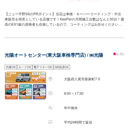
【ニュー平野SSのPRポイント】当店は車検・キーパーコーティング・中古
車販売を得意としている店舗です！KeePerの月間施工台数はなんと50台！最
高のEX1級の資格者も在籍しているので、コーティングはお任せください！
【営業時間】[メンテナンス受付時間]7:00~19:30[給油営業時間]月~土：
7:00~20:00祝：8:00~18:00日：休み【当店のキャンペーン情報】お得意様会
員になると、6大特典が付いてくる！【サービスルームの詳細】・椅子・トイ
レ・ゴミ箱・椅子のご用意がございます。お気軽にご利用ください！【アク
セス】当店は加美51号線沿いにございます。また、JR平野駅から東へ徒歩8
-
(-件)
光陽オートセンター(東大阪車検専門店) / ㈱光陽
分の位置にございます。
代車OK
カードOK
電子マネーOK
QR決済OK
大阪府八尾市新家町7-5
9:00 ~ 17:30
年中無休
平均24時間で返信