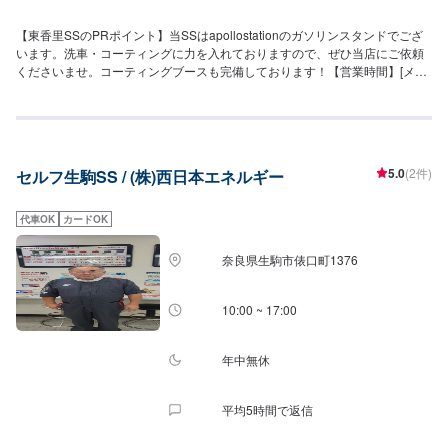
【東香里SSのPRポイント】当SSはapollostationのガソリンスタンドでござ
います。洗車・コーティングに力を入れておりますので、ぜひ当店にご依頼
くださいませ。コーティングブースも完備しております！【営業時間】[メン
テナンス受付時間]全日：9:00~18:00[給油営業時間]全日：7:00~21:00【当店
で行っているキャンペーン】ドライブオンでガソリン5円/L引き、モバイルペ
イで3円/L引きを実施中です！【サービスルームの詳細】✅椅子✅トイレ✅ゴ
ミ箱をご用意しております。【資格保持者が在籍】当SSには2級整備士が1
名、3級整備士が2名在籍しております。お車の整備はぜひ当店にご相談くだ
5.0
(2件)
セルフ生駒SS / (株)西日本エネルギー
さいませ。KeePerコーティング資格者については、EX1名、1級が2名、2級
が1名在籍しております。経験豊富なスタッフ陣が、お車をピカピカにいたし
ます。【アクセス】当店は「東香里ゴルフセンター」様、「(株)スーパースト
代車OK
カードOK
アナカガワ東香里店」様の向かいにあるapollostationのガソリンスタンドで
す。
奈良県生駒市俵口町1376
10:00 ~ 17:00
年中無休
平均5時間で返信