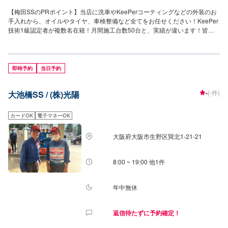
【梅田SSのPRポイント】当店に洗車やKeePerコーティングなどの外装のお
手入れから、オイルやタイヤ、車検整備など全てをお任せください！KeePer
技術1級認定者が複数名在籍！月間施工台数50台と、実績が違います！皆様
のご依頼をスタッフ一同お待ちしております！【営業時間】[メンテナンス受
付時間]月〜土：8:00~19:00日・祝：9:00~18:00[給油営業時間]月~土：
7:00~20:00祝：8:00~19:00【サービスルームの詳細】・椅子・トイレ・ゴミ
箱・自販機をご用意しております。【アクセス】当店は海老江梅田線沿いに
即時予約
当日予約
ございます。また、JR福島駅から徒歩7分、大塚梅田ビルの1階にございま
す。
-
(-件)
大池橋SS / (株)光陽
カードOK
電子マネーOK
大阪府大阪市生野区巽北1-21-21
8:00 ~ 19:00 他1件
年中無休
返信待たずに予約確定！