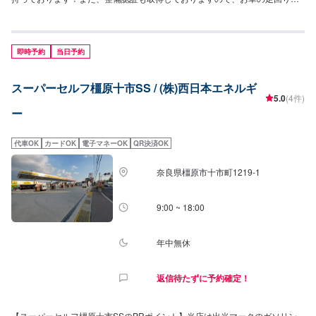
整備なども安心してお任せください！【営業時間】[メンテナンス受付時間]全
日：9:00~18:00[給油営業時間]全日：4:00~27:00【当店で行っているキャン
ペーン】当店ではドライブオン会員で3円/L引き、ドライブペイで2円/L引き
にてガソリン・軽油をご提供しております。【サービスルームの詳細】✅椅
即時予約
当日予約
子✅トイレ✅ゴミ箱✅自販機を設置しております。お気軽にご利用ください。
【資格保持者が在籍】当店は2級整備士が3名、3級整備士が1名在籍しており
スーパーセルフ橿原十市SS / (株)西日本エネルギ
ます。KeePerの資格に関しましては、EXが2名、1級が4名在籍しております
5.0
(4件)
のでコーティングも是非ご依頼ください！【アクセス】当店は長田箕谷線沿
ー
い、日の峰2丁目交差点のすぐそばにございます。道路向かいには「コープデ
イズ神戸北町」様、隣には「マクドナルド神戸北町店」があります。
代車OK
カードOK
電子マネーOK
QR決済OK
奈良県橿原市十市町1219-1
9:00 ~ 18:00
年中無休
返信待たずに予約確定！
【スーパーセルフ橿原十市SSのPRポイント】当店は出光マークのガソリン