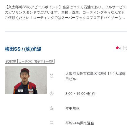
【久太郎町SSのアピールポイント】当店はコスモ石油であり、フルサービス
のガソリンスタンドでございます。車検、洗車、コーティング等々なんでも
ご依頼ください！コーティングではスーパーワックスプロアドバイザーも在
籍しております！LINE会員様限定の給油割引もご用意しておりますので、お
気軽にご利用くださいませ！【営業時間について】給油営業時間：(月〜
金)8：00〜20：00(土)8：00〜18：00作業受付時間：9：00〜18：00【待合
室の詳細】✅トイレ✅ゴミ箱✅椅子✅自動販売機のご用意があります。作業の
待ち時間だけでなく、給油の際もお気軽にご利用くださいませ！【資格保持
-
(-件)
梅田SS / (株)光陽
者】当店は複数の整備士が在籍しており、お車の整備・修理も安心してお任
せ可能です！また、KeePerの1級資格者も複数名在籍しておりますので、ハ
イレベルなコーティング施工も可能です！【当店までのアクセス】御堂筋側
代車OK
カードOK
電子マネーOK
道から南久太郎町通を東方向に進み、中橋筋との交差点左手にございます。
コスモマークの看板が目印です。
大阪府大阪市福島区福島6-14-1大塚梅
田ビル
8:00 ~ 19:00 他1件
年中無休
平均24時間で返信