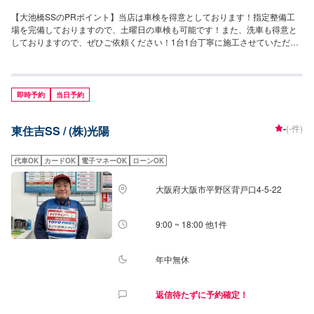
【大池橋SSのPRポイント】当店は車検を得意としております！指定整備工
場を完備しておりますので、土曜日の車検も可能です！また、洗車も得意と
しておりますので、ぜひご依頼ください！1台1台丁寧に施工させていただき
ます。【営業時間】[メンテナンス受付時間]平日：8:00~19:00日祝：
9:00~17:00[給油営業時間]平日：7:00~20:00日祝：8:00~18:00【当店のキャ
ンペーン情報】エネオスアプリ入会で、ガソリン・軽油が5円引きで給油可能
です！【サービスルームの詳細】・椅子・トイレ・ゴミ箱・自販機・喫煙室
即時予約
当日予約
をご用意しております。お待ちの際などにご利用ください！【資格保持者が
在籍】当店は3級整備士が3名おります。KeePerの資格者も1級、2級と複数
-
(-件)
東住吉SS / (株)光陽
在籍しておりますので、ハイレベルな施工が可能です！【アクセス】当店は
勝山通(府道173号)沿いにございます。東向きに進む道路の方から来店が可能
でございます。また、「ロート製薬株式会社大阪本社」様が向かいにありま
代車OK
カードOK
電子マネーOK
ローンOK
す。
大阪府大阪市平野区背戸口4-5-22
9:00 ~ 18:00 他1件
年中無休
返信待たずに予約確定！