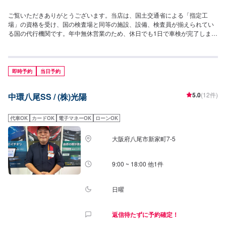
ご覧いただきありがとうございます。当店は、国土交通省による「指定工
場」の資格を受け、国の検査場と同等の施設、設備、検査員が揃えられてい
る国の代行機関です。年中無休営業のため、休日でも1日で車検が完了しま
す。車検の専門性を徹底的トレーニングしたメカニックが、車検に関するさ
まざまな知識、お客様第一に捉えた整備内容やお見積り算出等、車検専門店
ならではの「車検」をご提供させていただきます。東大阪市・八尾市の車検
ナンバー１を目指して、メカニック一同トレーニングや業務に励んでおりま
即時予約
当日予約
す。近畿運輸局長指定整備工場ですので、車検・整備・アフターフォローも
当店にお任せください！お客様に最適なご提案ができるよう努めさせていた
5.0
(12件)
中環八尾SS / (株)光陽
だきます。当社は大阪府下に８カ所ガソリンスタンド（エネオス）を展開
し、当整備工場と８店舗を運営しています。新車販売、中古車販売や車検・
整備などのお車の相談はもちろん、損害保険や生命保険も取扱してますので
代車OK
カードOK
電子マネーOK
ローンOK
幅広くご相談ください。令和5年6月度にはカフェ併設の旧車を多く揃えた2
輪車の専門店もオープンさせて頂きました!国産・輸入・絶版バイクともに２
大阪府八尾市新家町7-5
輪車の点検・修理・車検も大歓迎です！作業実績豊富な２輪専門の整備士も
在籍していますので、お気軽に修理・点検等ご相談下さいませ！また、車検
時の代車貸出も無料で行っております！車検に持って行きたいけど…バッテ
9:00 ~ 18:00 他1件
リー上がりなどで、車が動かせない……という時でも、当店は積載車があり
ますのでご安心ください！※２輪車の代車貸出は行っておりません。※不正改
造車のご入店は固くお断りします。(自動車は、自動車の安全・環境基準であ
日曜
る保安基準に適合していなければ公道を走行してはならないと法律で定めら
れています。これに違反した場合は6ヶ月以下の懲役又は30万円以下の罰金
返信待たずに予約確定！
が科せられます。（道路運送車両法第９９条の２、第１０８条）【当店まで
のアクセス】府道２号中央環状線北行き側道沿い、新家町西交差点から約