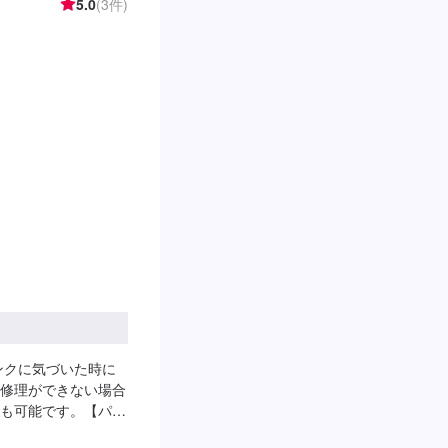
5.0
(3件)
ンクに気づいた時に
修理ができない場合
も可能です。【パン
：30分/1箇所