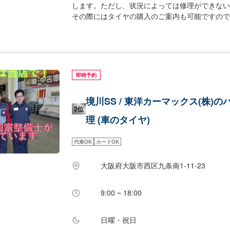
します。ただし、状況によっては修理ができない
その際にはタイヤの購入のご案内も可能ですので
さい。【パンク修理価格】○外面修理3,300円/1箇
分/1箇所
即時予約
境川SS / 東洋カーマックス(株)の
2位
理 (車のタイヤ)
代車OK
カードOK
大阪府大阪市西区九条南1-11-23
9:00 ~ 18:00
日曜・祝日