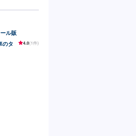
テール販
車のタ
4.0
(1件)