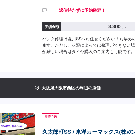
返信待たずに予約確定！
3,300
実績金額
円
〜
パンク修理は境川SSへお任せください！お早め
ます。ただし、状況によっては修理ができない場
が難しい場合はタイヤ購入のご案内も可能です。
○外面修理3,300円/1箇所
大阪府大阪市西区の周辺の店舗
即時予約
久太郎町SS / 東洋カーマックス(株)