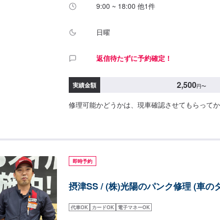
9:00 ~ 18:00 他1件
日曜
返信待たずに予約確定！
2,500
実績金額
円
〜
修理可能かどうかは、現車確認させてもらってか
即時予約
摂津SS / (株)光陽のパンク修理 (車の
代車OK
カードOK
電子マネーOK