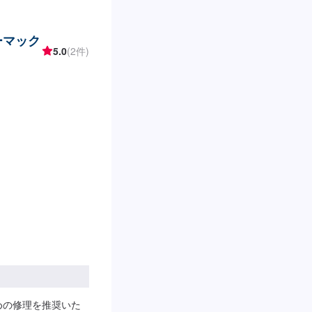
ーマック
5.0
(2件)
めの修理を推奨いた