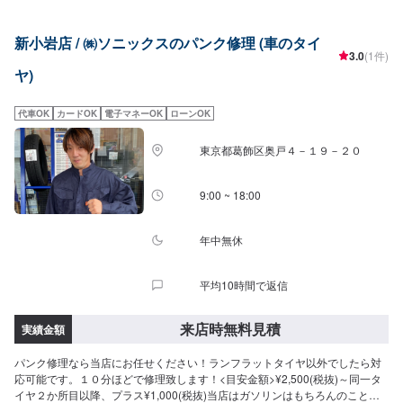
新小岩店 / ㈱ソニックスのパンク修理 (車のタイ
3.0
(1件)
ヤ)
代車OK
カードOK
電子マネーOK
ローンOK
東京都葛飾区奥戸４－１９－２０
9:00 ~ 18:00
年中無休
平均10時間で返信
来店時無料見積
実績金額
パンク修理なら当店にお任せください！ランフラットタイヤ以外でしたら対
応可能です。１０分ほどで修理致します！<目安金額>¥2,500(税抜)～同一タ
イヤ２か所目以降、プラス¥1,000(税抜)当店はガソリンはもちろんのこと、