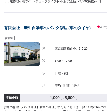
ｃｃ迄修理可能です！※チューブタイプ不可<目安金額>¥2,500(税抜)～同一タ
イヤ２か所目以降、プラス¥1,000(税抜)【作業実績】いすゞエルフ2,750円当
店は平日、土曜日が7時から20時まで。日曜祝日は8時から18時までの営業と
なっております。ガソリン供給はもちろんのことコーティング、板金、車
検、オイル交換、タイヤ交換等、全て承ります！レンタカーも多くの台数保
有していますので、なんでもお気軽にご相談ください！
-
(-件)
有限会社 新生自動車のパンク修理 (車のタイヤ)
代車OK
東京都青梅市今井3-5-20
9:00 ~ 17:00
日曜・祝日
平均14時間で返信
1,000
5,000
実績金額
円
〜
円
お車の修理【パンク修理】愛車の修理、私たちにお任せ下さい！現在6名のス