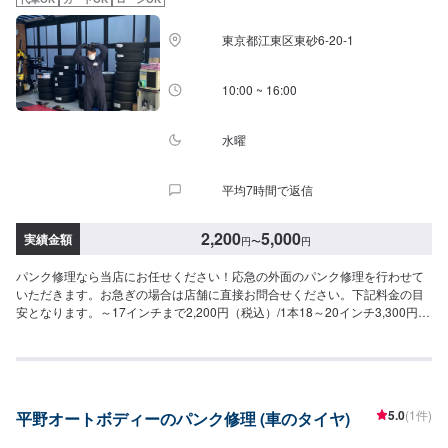
東京都江東区東砂6-20-1
10:00 ~ 16:00
水曜
平均7時間で返信
2,200
5,000
実績金額
円
〜
円
パンク修理なら当店にお任せください！応急の外面のパンク修理を行わせて
いただきます。お急ぎの場合は店舗に直接お問合せください。下記料金の目
安となります。～17インチまで2,200円（税込）/1本18～20インチ3,300円
（税込）/1本21インチ以上5,500円（税込）/1本※損傷個所やタイヤの状態に
よっては修理できない場合があります。※時間経過や経年劣化により修理箇所
から空気が漏れてしまう場合があります。当店はタイヤ交換専門店です！新
品でのご購入はもちろん、お持込での交換も大歓迎です。営業日は年末年始
を除き、毎週水曜日定休日にて営業しております！また、裏の敷地では軽板
5.0
(1件)
平野オートボディーのパンク修理 (車のタイヤ)
金も承っておりますので、タイヤのことやお車の気になるキズ等ありました
らお気軽にお問合せください！