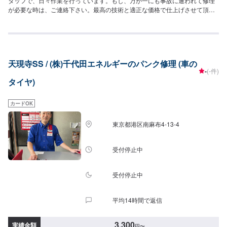
タッフで、日々作業を行っています。もし、万が一にも事故に遭われて修理
が必要な時は、ご連絡下さい。最高の技術と適正な価格で仕上げさせて頂き
ます。【1】オファーにてお問い合わせ【2】お見積り【3】お見積りにご納
得いただければ作業開始【4】仕上がり次第納車<パーツについて>パーツの
持ち込み・販売も可能です！ご希望の方はパーツ詳細やお車の情報をオファ
ーにてお送りいただけますとスムーズに対応可能です。<代車について>代車
をご用意しています。お車の作業中は代車をご利用ください。※代車の燃料代
天現寺SS / (株)千代田エネルギーのパンク修理 (車の
はお客様にご負担いただいております。<入庫受付可能日・営業時間>入庫受
-
(-件)
付可能日：水・木・金営業時間：9:00~18:00
タイヤ)
カードOK
東京都港区南麻布4-13-4
受付停止中
受付停止中
平均14時間で返信
3,300
実績金額
円
〜