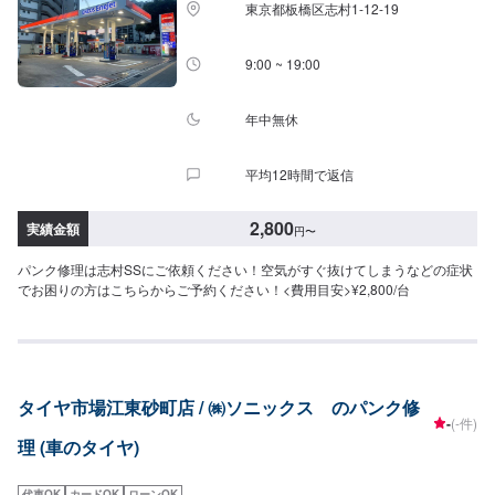
東京都板橋区志村1-12-19
9:00 ~ 19:00
年中無休
平均12時間で返信
2,800
実績金額
円
〜
パンク修理は志村SSにご依頼ください！空気がすぐ抜けてしまうなどの症状
でお困りの方はこちらからご予約ください！<費用目安>¥2,800/台
タイヤ市場江東砂町店 / ㈱ソニックス のパンク修
-
(-件)
理 (車のタイヤ)
代車OK
カードOK
ローンOK