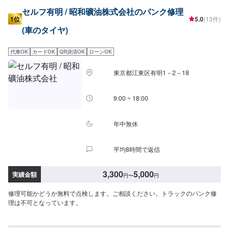
セルフ有明 / 昭和礦油株式会社のパンク修理
1位
5.0
(13件)
(車のタイヤ)
代車OK
カードOK
QR決済OK
ローンOK
東京都江東区有明1－2－18
9:00 ~ 18:00
年中無休
平均8時間で返信
3,300
5,000
実績金額
円
〜
円
修理可能かどうか無料で点検します。ご相談ください。トラックのパンク修
理は不可となっています。