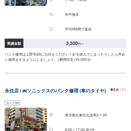
年中無休
平均5時間で返信
3,300
実績金額
円
〜
パンク修理は上野毛SSにお任せください！釘を踏んでしまったりしたら早め
に修理をするようにしましょう。<費用目安>¥3,300/台
5.0
(1件)
永住店 / ㈱ソニックスのパンク修理 (車のタイヤ)
カードOK
東京都台東区元浅草2-1-20
9:00 ~ 17:00 他1件