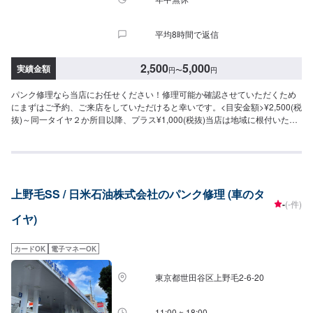
平均8時間で返信
2,500
5,000
実績金額
円
〜
円
パンク修理なら当店にお任せください！修理可能か確認させていただくため
にまずはご予約、ご来店をしていただけると幸いです。<目安金額>¥2,500(税
抜)～同一タイヤ２か所目以降、プラス¥1,000(税抜)当店は地域に根付いたガ
ソリンスタンドで頑張っております！中古車の販売も行っております！「タ
イヤの空気圧が心配」こんなことでもどうぞ当店をご利用ください！アプリ
DLでBOXティッシュ１箱プレゼント中です！是非アプリDLして当店をお気に
入りに入れてください。クーポン発行してますのでお得に当店をご利用くだ
さい！
上野毛SS / 日米石油株式会社のパンク修理 (車のタ
-
(-件)
イヤ)
カードOK
電子マネーOK
東京都世田谷区上野毛2-6-20
11:00 ~ 18:00