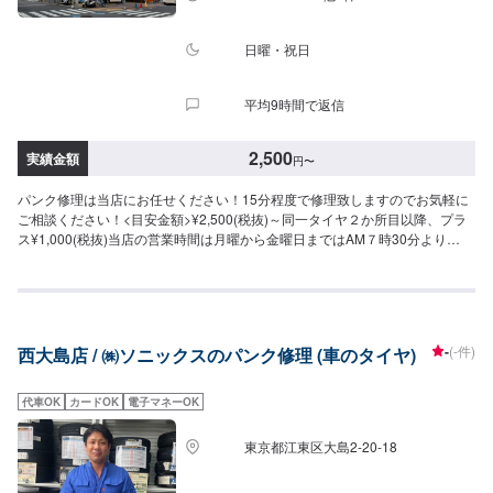
日曜・祝日
平均9時間で返信
2,500
実績金額
円
〜
パンク修理は当店にお任せください！15分程度で修理致しますのでお気軽に
ご相談ください！<目安金額>¥2,500(税抜)～同一タイヤ２か所目以降、プラ
ス¥1,000(税抜)当店の営業時間は月曜から金曜日まではAM７時30分より
PM18時00分までとなっております、日祭日はお休みとなります。土曜日の
みAM8時00分～PM16時00分までとなっています。常時1～2名の整備士在中
にてお車全般の整備、修理、交換などお気軽にお申し付けください。又、キ
ャンペーン等商品によっては割引価格にて販売致しております。
-
(-件)
西大島店 / ㈱ソニックスのパンク修理 (車のタイヤ)
代車OK
カードOK
電子マネーOK
東京都江東区大島2-20-18