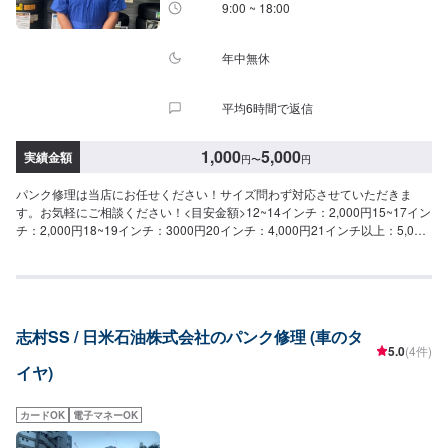
9:00 ~ 18:00
年中無休
平均6時間で返信
1,000
5,000
実績金額
円
〜
円
パンク修理は当店にお任せください！サイズ問わず対応させていただきま
す。お気軽にご相談ください！<目安金額>12~14インチ：2,000円15~17イン
チ：2,000円18~19インチ：3000円20インチ：4,000円21インチ以上：5,000
円当社は年中無休、24時間営業のセルフスタンドです。お車のメンテナンス
受付は9時～18時で対応しております。※年末年始などは時短で受け付けてお
ります。車検、コーティング、タイヤ、新車、中古車などお車に関するご相
談はお気軽にどうぞ！今流行りの個人カーリースもお取り扱いしています。
志村SS / 日米石油株式会社のパンク修理 (車のタ
5.0
(4件)
イヤ)
カードOK
電子マネーOK