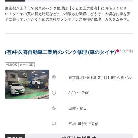
東京都八王子市でお車のパンク修理は【くるま工房優流】にお任せくださ
い！タイヤの買い替え時期などのご相談もお気軽にどうぞ！大切なお車を安
全に乗っていただくための車検やメンテナンス車検や修理、カスタムを含む
鈑金塗装の他、レース参戦のサポートまで幅ひろくお応えできるのは20年の
ノウハウがあるから。生活の手段でもあり、楽しみの一部でもある車。お客
様が思い描いた夢を並走できるパートナーでありたいと考えています。【お
客様のニーズをお聞きしながら、お客様の夢を共に考えます。】お任せいた
だいた大切な車は、教育体制の行き届いたスタッフと最新の環境で、ご相談
5.0
(7件)
(有)中久喜自動車工業所のパンク修理 (車のタイヤ)
窓口から実際の作業、納車に至るまでを一人の職人が担当しています。それ
はお客様との信頼を築くためでもあり、納車までの期間を短縮するためでも
あります。専門性の高さやスキルの高いサービスをお客様に提供し「また来
代車OK
カードOK
るよ！」と言っていただくプロセスが優流のトータルサービスです。【1】オ
ファーにてお問い合わせ【2】ご来店・入庫・お見積り【3】お見積りにご納
東京都北区昭和町2丁目1-6中久喜ビル
得いただければ作業開始【4】仕上がり次第納車【代車について】代車をご用
意しています。お車の作業中は代車をご利用ください。※代車の燃料代はお客
様にご負担いただいております。【定休日・営業時間】定休日：日曜・祝日
8:30 ~ 17:00
営業時間：9:00~19:00
日曜・祝日
平均10時間で返信