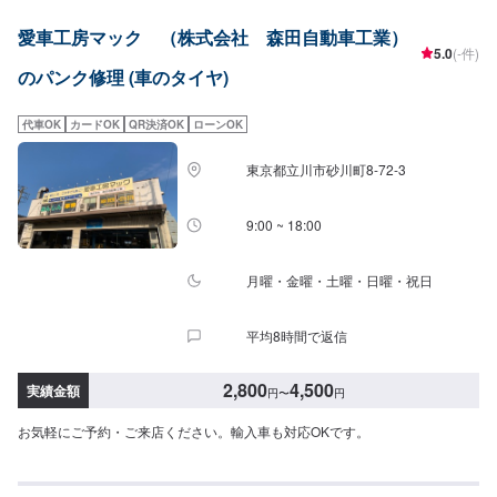
です。高い技術力、明解な見積り基準で、安心と信頼のカーメンテナンスを
愛車工房マック （株式会社 森田自動車工業）
お約束いたします。【代車について】代車の無料貸し出しサービスがござい
5.0
(-件)
ますので、ご希望の方はお申し付けください。※燃料代はお客様負担となりま
のパンク修理 (車のタイヤ)
す。※状況により貸出できかねる場合がございます。【パーツについて】パー
ツ持ち込み・販売可能！持ち込み希望の方▶️オファーにてお車とパーツの詳
細をお送りください。ご購入希望の方▶️オファーにて車種情報をお送りくだ
代車OK
カードOK
QR決済OK
ローンOK
さい。
東京都立川市砂川町8-72-3
9:00 ~ 18:00
月曜・金曜・土曜・日曜・祝日
平均8時間で返信
2,800
4,500
実績金額
円
〜
円
お気軽にご予約・ご来店ください。輸入車も対応OKです。