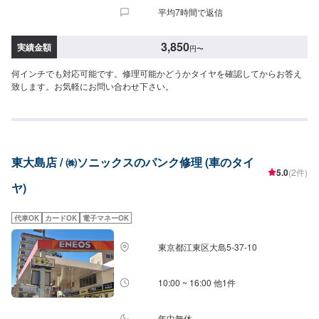
平均7時間で返信
3,850
実績金額
円
〜
何インチでも対応可能です。修理可能かどうかタイヤを確認してからお答え
致します。お気軽にお問い合わせ下さい。
東大島店 / ㈱ソニックスのパンク修理 (車のタイ
5.0
(2件)
ヤ)
代車OK
カードOK
電子マネーOK
東京都江東区大島5-37-10
10:00 ~ 16:00 他1件
年中無休