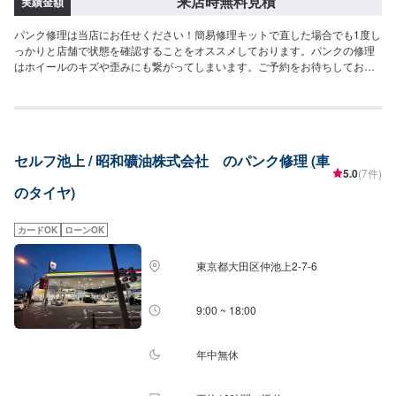
来店時無料見積
実績金額
パンク修理は当店にお任せください！簡易修理キットで直した場合でも1度し
っかりと店舗で状態を確認することをオススメしております。パンクの修理
はホイールのキズや歪みにも繋がってしまいます。ご予約をお待ちしており
ます！<費用について>ご来店後のお見積もりとなります。
セルフ池上 / 昭和礦油株式会社 のパンク修理 (車
5.0
(7件)
のタイヤ)
カードOK
ローンOK
東京都大田区仲池上2-7-6
9:00 ~ 18:00
年中無休