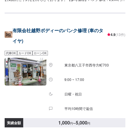
本
有限会社越野ボディーのパンク修理 (車のタ
3位
4.9
(13件)
イヤ)
代車OK
カードOK
ローンOK
東京都八王子市西寺方町703
9:00 ~ 17:00
日曜・祝日
平均10時間で返信
1,000
5,000
実績金額
円
〜
円