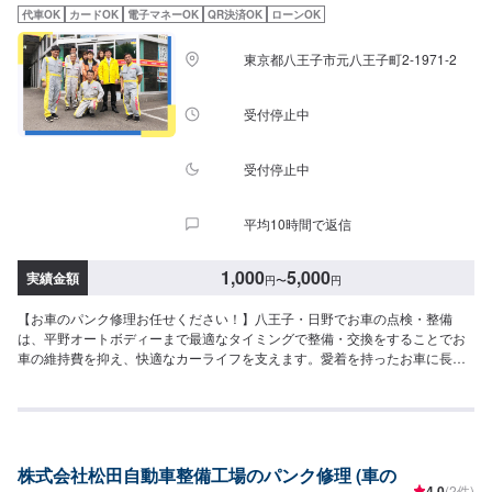
代車OK
カードOK
電子マネーOK
QR決済OK
ローンOK
東京都八王子市元八王子町2-1971-2
受付停止中
受付停止中
平均10時間で返信
1,000
5,000
実績金額
円
〜
円
【お車のパンク修理お任せください！】八王子・日野でお車の点検・整備
は、平野オートボディーまで最適なタイミングで整備・交換をすることでお
車の維持費を抑え、快適なカーライフを支えます。愛着を持ったお車に長く
乗りたいのなら、定期的な点検・整備が欠かせません。国家資格を持った整
備士・専門スタッフが多数在籍しています。豊富な経験と知識から、お客様
の愛車のコンディションを見極め、適切なメンテナンスを行います。気付か
ぬうちに部品が消耗してしまい出先の故障で困らない為にも、クルマ本来の
ポテンシャルある走りを継続するためにも、点検・整備は平野オートボディ
株式会社松田自動車整備工場のパンク修理 (車の
ーにご依頼下さい。<平野オートボディーならここが安心>✔️自動車整備の確
4.0
(2件)