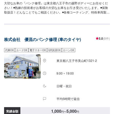
大切なお車の『パンク修理』は東京都八王子市の越野ボディーにお任せくだ
さい！◾熟練の技術者がお客様の大切なお車をお引き受けいたします。◾保険
取扱店！どんなことでもご相談ください。◾各種コーティング、特殊車両製作
が得意な工場です。展示場もございます。創業３５年、自動車に関するあら
ゆるトラブルや故障、車検、鈑金塗装全ての分野で自社で対応します。自動
車に関する全ての事お気軽にご相談下さい。確かな技術を持った整備士がお
客様の大切なお車のメンテナンスを行います。【当社の特徴】✔️修理費用が
安いリサイクル部品の使用もOK✔️迅速かつ丁寧に修理！自動車整備リフトを
5.0
(8件)
株式会社 優流のパンク修理 (車のタイヤ)
はじめ、さまざまな設備を多数取り揃えております✔️熟練の技術者がお客様
の大切なお車をお引き受けいたします【定休日・営業時間】定休日：日曜
日、祝日営業時間：9:00~18:00【1】オファーにてお問い合わせ【2】お見積
代車OK
カードOK
電子マネーOK
QR決済OK
ローンOK
り【3】お見積りにご納得いただければ作業開始【4】仕上がり次第納車【お
見積もり・代車無料】リサイクル部品を使った修理や、無料代車手配などお
東京都八王子市美山町1321-2
客様のニーズに応えるお見積もりを実現します。※代車の燃料代はお客様にご
負担いただいております。※内容などにより貸し出し出来かねる場合もござい
ます。【ご注意】入庫の際はお気をつけてお越しください。駐車スペースは
9:00 ~ 19:00
事務所前の空いているスペースに駐車してください。受付はスタッフへ「メ
ンテモで予約しました」とお伝えください。ご案内いたします。
日曜・祝日
平均5時間で返信
1,000
5,000
実績金額
円
〜
円