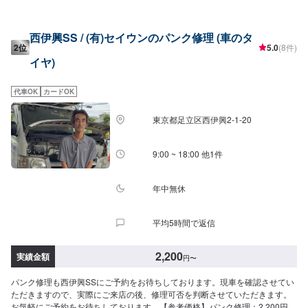
西伊興SS / (有)セイウンのパンク修理 (車のタ
2位
5.0
(8件)
イヤ)
代車OK
カードOK
東京都足立区西伊興2-1-20
9:00 ~ 18:00 他1件
年中無休
平均5時間で返信
2,200
実績金額
円
〜
パンク修理も西伊興SSにご予約をお待ちしております。現車を確認させてい
ただきますので、実際にご来店の後、修理可否を判断させていただきます。
お気軽にご予約をお待ちしております。【参考価格】パンク修理：2,200円/