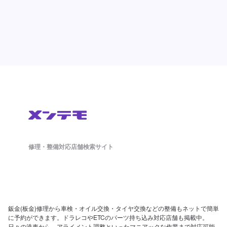
修理・整備対応店舗検索サイト
鈑金(板金)修理から車検・オイル交換・タイヤ交換などの整備もネットで簡単
に予約ができます。ドラレコやETCのパーツ持ち込み対応店舗も掲載中。
日々の洗車から、アライメント調整といったマニアックな作業まで対応可能