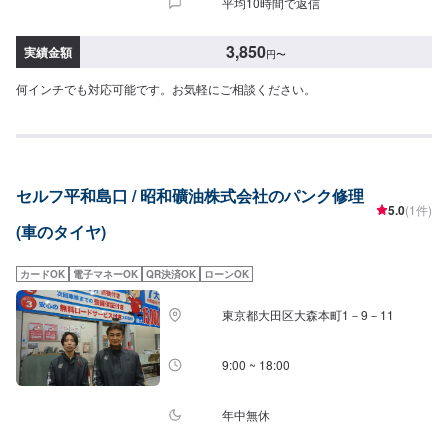
平均10時間で返信
3,850
実績金額
円
〜
何インチでも対応可能です。お気軽にご相談ください。
セルフ平和島口 / 昭和礦油株式会社のパンク修理
5.0
(1件)
(車のタイヤ)
カードOK
電子マネーOK
QR決済OK
ローンOK
東京都大田区大森本町1－9－11
9:00 ~ 18:00
年中無休