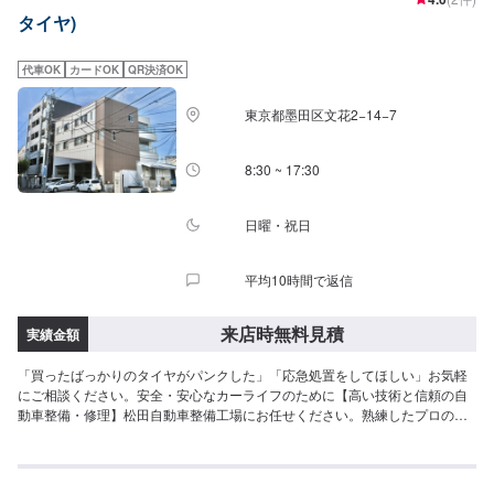
かな技術✔️整備は柔軟な対応が可能✔️選べるお支払い方法<点検整備の流れ>
タイヤ)
(1)オファーにてお問い合わせ・日程調整(2)入庫(3)点検・お見積もり(4)修理
(5)完了・納車(6)フォローアップ作業完了後に万が一不具合が生じてしまった
場合でも、品質保証付きの整備メニューでアフターフォローもしっかりと対
代車OK
カードOK
QR決済OK
応します。お客様の安心で安全なカーライフに寄り添います。<代車について
>無料の代車をご用意しています。お車の作業中は代車をご利用ください。※
東京都墨田区文花2−14−7
代車の燃料代はお客様にご負担いただいております。※内容などにより貸し出
し出来かねる場合もございます。<営業時間>9:30~18:00
8:30 ~ 17:30
日曜・祝日
平均10時間で返信
来店時無料見積
実績金額
「買ったばっかりのタイヤがパンクした」「応急処置をしてほしい」お気軽
にご相談ください。安全・安心なカーライフのために【高い技術と信頼の自
動車整備・修理】松田自動車整備工場にお任せください。熟練したプロの目
を通してお車をチェックすることで、不具合を早期発見し後々の深刻なトラ
ブルを未然に防ぎ、結果、安全のみならず、経済的にもお得となることもあ
ります。日本全国安心のネットワークDRPネットワーク加盟工場です！！
DRPは北海道から九州・沖縄まで全国450社のネットワーク、統一サービス