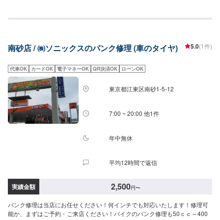
洗車・コーティング・オイル交換・タイヤ交換など作業に力を入れているの
で大歓迎でございます！ほかにも、中古車販売,、新車販売、カーリースやレ
ンタカーもやっております！また、ENEOSアプリをダウンロードしていただ
いて、当店をお気に入り登録していただくと、燃料割引、手洗い洗車割引な
どのクーポンを配信させていただいてますので、お得にご利用できます。お
5.0
(1件)
南砂店 / ㈱ソニックスのパンク修理 (車のタイヤ)
客様の愛車のメンテナンスは当店にお任せください。
代車OK
カードOK
電子マネーOK
QR決済OK
ローンOK
東京都江東区南砂1-5-12
7:00 ~ 20:00 他1件
年中無休
平均12時間で返信
2,500
実績金額
円
〜
パンク修理は当店にお任せください！何インチでも対応いたします！修理可
能か、まずはご予約・ご来店ください！バイクのパンク修理も50ｃｃ～400