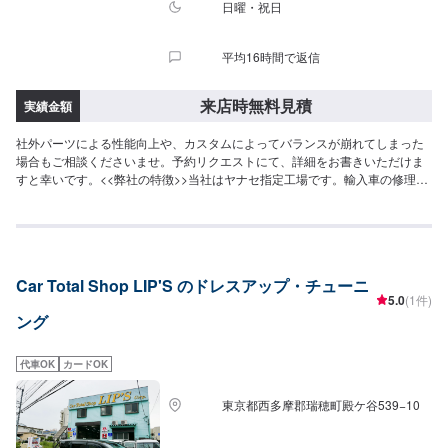
日曜・祝日
平均16時間で返信
来店時無料見積
実績金額
社外パーツによる性能向上や、カスタムによってバランスが崩れてしまった
場合もご相談くださいませ。予約リクエストにて、詳細をお書きいただけま
すと幸いです。<<弊社の特徴>>当社はヤナセ指定工場です。輸入車の修理・
整備を強みとしております。日本車・ドイツ車・イタリア車・アメリカ車・
電気自動車のことならお任せください！<<代車について>>工場の代車を26台
ご用意しております。お時間かかる場合にも安心です。<<国家資格を持った
整備士が多数在籍>>二級整備士・三級整備士が多数在籍しております。愛車
の不具合・気になるところはなんでもご相談ください！
Car Total Shop LIP'S のドレスアップ・チューニ
5.0
(1件)
ング
代車OK
カードOK
東京都西多摩郡瑞穂町殿ケ谷539−10