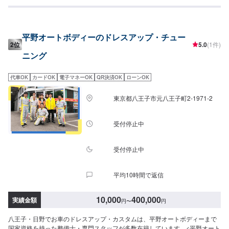
ース。メインはトヨタのスターレット。優流は97年より参戦スタート。【く
るま工房優流のモットー】・お客さんのわがままにできる限り答える。・面
倒くさいを仕事にする。・おもてなしをすると言う謙虚な姿勢で応対する。
私たちの企業理念は基本中の基本かもしれません。それでも実直に着実に真
平野オートボディーのドレスアップ・チュー
っすぐに基本へこだわりたいと思っています。ライフワークとして富士チャ
2位
5.0
(1件)
ンピオンレースN1400クラスに参戦しながら車両のカスタム、チューンアッ
ニング
プを研究して自社の技術へ取り込んできました。アマチュアレースからプロ
レースまで、参戦をしてみたい方はご相談ください。【1】オファーにてお問
い合わせ【2】ご入庫・ご来店【3】ご要望を確認・お見積もりや相談【4】
代車OK
カードOK
電子マネーOK
QR決済OK
ローンOK
作業内容や見積にご納得いただけた場合作業開始【5】納車・お支払い【定休
日・営業時間】定休日：日曜・祝日営業時間：9:00~19:00
東京都八王子市元八王子町2-1971-2
受付停止中
受付停止中
平均10時間で返信
10,000
400,000
実績金額
円
〜
円
八王子・日野でお車のドレスアップ・カスタムは、平野オートボディーまで
国家資格を持った整備士・専門スタッフが多数在籍しています。<平野オート