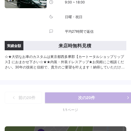
9:00 ~ 18:00
日曜・祝日
平均27時間で返信
来店時無料見積
実績金額
☆★大切なお車のカスタムは東京都西多摩郡【カートータルショップリップ
ス】におまかせ下さい☆★★内装・外装ドレスアップ★お気軽にご相談くだ
さい。30年の技術と信頼で、貴方のご要望を叶えます！納得していただける
お見積りやご相談、作業まで、自社スタッフが責任をもってお受けします。
作業内容やお見積もりの金額内容について、丁寧にご説明いたしますので、
お気軽にご相談ください。【1】オファーにてお問い合わせ【2】お見積り
【3】お見積りにご納得いただければ作業開始【4】仕上がり次第納車オファ
ー時に車種情報や、ご希望のカスタムについて詳しくご入力いただけます
前の
20
件
次の
20
件
と、スムーズに対応が可能です。細かいご相談はご入庫時にお伺いいたしま
すので、お気軽にお越しください。【代車について】お車の作業中は代車を
ご利用ください。※代車の燃料代はお客様にご負担いただいております。※状
1
/
1
ページ
況により貸し出しできかねる場合もございますので、あらかじめご了承くだ
さい。【定休日・営業時間】定休日：日曜、祭日、第二土曜日営業時間：
8:30〜17:30※看板犬が事務所内におりますので、重度の犬アレルギーの方は
お気をつけください。また、お客様が来店なさった際に少し吠えることがご