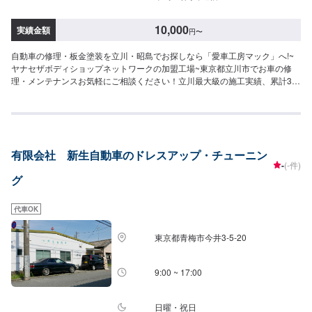
10,000
実績金額
円
〜
自動車の修理・板金塗装を立川・昭島でお探しなら「愛車工房マック」へ!~
ヤナセザボディショップネットワークの加盟工場~東京都立川市でお車の修
理・メンテナンスお気軽にご相談ください！立川最大級の施工実績、累計3万
台突破！安心低価格で熟練のスタッフによる鈑金塗装を実現。代車あり、充
実の保証もあります。<こんな方にオススメです！「愛車工房マック」の鈑金
塗装>✔️綺麗な仕上がりを期待したい✔️安心できる鈑金屋に頼みたい✔️丁寧な
鈑金塗装をお願いしたい<３つのこだわり>(1)プロたちによる高品質な仕上が
り・早い納期をお約束！安心の技術力(2)仕上がりを左右する整った整備施
有限会社 新生自動車のドレスアップ・チューニン
設！(3)ワンオーナー永久保証制度!充実のアフターフォローサービス<代車に
-
(-件)
ついて>代車をご用意しています。お車の作業中は代車をご利用ください。※
グ
代車の燃料代はお客様にご負担いただいております。※状況により貸し出しで
きかねる場合もございます。<定休日・営業時間>【平日】8:30～19:00【土
曜】8:30～18:00【日曜（受付のみ可）】9:00～18:00祝日定休
代車OK
東京都青梅市今井3-5-20
9:00 ~ 17:00
日曜・祝日