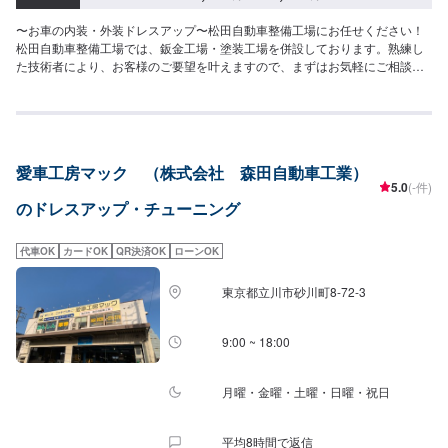
〜お車の内装・外装ドレスアップ〜松田自動車整備工場にお任せください！
松田自動車整備工場では、鈑金工場・塗装工場を併設しております。熟練し
た技術者により、お客様のご要望を叶えますので、まずはお気軽にご相談く
ださい！【塗装ブースのこだわり】塗装ブースは、プッシュプル型塗装ブー
スを導入。箱型ブースにて吸気・排気をコントロールし、より正圧を保ちま
す。外のほこりや、空気中の余分な塗料の粒子の付着を防ぎ、より精度の高
い仕上がりを実現します。また、側面も含む均等な照明により常にムラのな
い塗装面の観察も可能となります。乾燥もブース内で行う為、移動時にホコ
愛車工房マック （株式会社 森田自動車工業）
リが付着するといったこともありません。【塗料へのこだわり】松田自動車
5.0
(-件)
整備工場では、より美しい仕上がりを実現するために、ベンツ等の高級車に
のドレスアップ・チューニング
使われるデュポンの自動車塗料を使用しております。デュポン社はグローバ
ルNo.1の自動車補修塗料メーカーです。【代車について】代車の無料貸し出
しサービスがございますので、ご希望の方はお申し付けください。※燃料代は
代車OK
カードOK
QR決済OK
ローンOK
お客様負担となります。※状況により貸出できかねる場合がございます。【パ
ーツについて】パーツ持ち込み・販売可能！持ち込み希望の方▶️オファーに
東京都立川市砂川町8-72-3
てお車とパーツの詳細をお送りください。ご購入希望の方▶️オファーにて車
種情報をお送りください。
9:00 ~ 18:00
月曜・金曜・土曜・日曜・祝日
平均8時間で返信