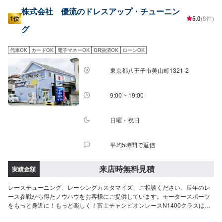
株式会社 優流のドレスアップ・チューニン
1位
5.0
(8件)
グ
代車OK
カードOK
電子マネーOK
QR決済OK
ローンOK
東京都八王子市美山町1321-2
9:00 ~ 19:00
日曜・祝日
平均5時間で返信
来店時無料見積
実績金額
レースチューニング、レーシングカスタマイズ、ご相談ください。長年のレ
ース参戦から得たノウハウをお客様にご提供しています。モータースポーツ
をもっと身近に！もっと楽しく！富士チャンピオンレースN1400クラスは排
気量1001〜1400cc以下のNAエンジン搭載車、かつJAF登録車が出場するレ