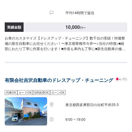
平均14時間で返信
10,000
実績金額
円
〜
お車のカスタマイズ【ドレスアップ・チューニング】数千台の実績！特価整
備の新生自動車にお任せください！〜東京都青梅市今井〜<当社の特徴>■細
部にわたり丁寧に作業を行います！■外装も車内も丁寧に■新生自動車の修理
理念は「新しく生まれ変わる車」お気軽にお問合せください！【1】オファー
にてお問い合わせ【2】お見積り【3】お見積りにご納得いただければ作業開
始【4】仕上がり次第納車<パーツについて>パーツの持ち込み・販売も可能
です！ご希望の方はパーツ詳細やお車の情報をオファーにてお送りいただけ
ますとスムーズに対応可能です。<代車について>代車をご用意しています。
-
(-件)
有限会社吉沢自動車のドレスアップ・チューニング
お車の作業中は代車をご利用ください。※代車の燃料代はお客様にご負担いた
だいております。<入庫受付可能日・営業時間>入庫受付可能日：水・木・金
営業時間：9:00~18:00
代車OK
カードOK
QR決済OK
ローンOK
東京都西多摩郡日の出町平井25-3
9:00 ~ 19:00