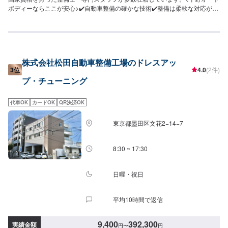
ボディーならここが安心>✔️自動車整備の確かな技術✔️整備は柔軟な対応が可
能✔️選べるお支払い方法<作業の流れ>(1)オファーにてお問い合わせ・日程調
整(2)入庫(3)点検・お見積もり(4)作業(5)完了・納車<代車について>無料の代
車をご用意しています。お車の作業中は代車をご利用ください。※代車の燃料
代はお客様にご負担いただいております。※内容などにより貸し出し出来かね
る場合もございます。<営業時間>9:30~18:00
株式会社松田自動車整備工場のドレスアッ
3位
4.0
(2件)
プ・チューニング
代車OK
カードOK
QR決済OK
東京都墨田区文花2−14−7
8:30 ~ 17:30
日曜・祝日
平均10時間で返信
9,400
392,300
実績金額
円
〜
円