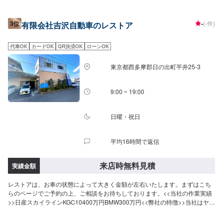
いただいております。<入庫受付可能日・営業時間>入庫受付可能日：水・
木・金営業時間：9:00~18:00
3位
-
(-件)
有限会社吉沢自動車のレストア
代車OK
カードOK
QR決済OK
ローンOK
東京都西多摩郡日の出町平井25-3
9:00 ~ 19:00
日曜・祝日
平均16時間で返信
来店時無料見積
実績金額
レストアは、お車の状態によって大きく金額が左右いたします。まずはこち
らのページでご予約の上、ご相談をお待ちしております。<<当社の作業実績
>>日産スカイラインKGC10400万円BMW300万円<<弊社の特徴>>当社はヤナ
セ指定工場です。輸入車の修理・整備も強みとしております。日本車・ドイ
ツ車・イタリア車・アメリカ車・電気自動車のことならお任せください！<<