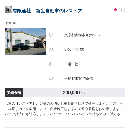
したりしますか？【A】国産車・輸入車の違いやお車の新しさの違いで、修理
が不可能ということや追加料金をいただくということはありません。【Q】
2位
-
(-件)
有限会社 新生自動車のレストア
特殊な色でも大丈夫ですか。修理箇所に関して保証はありますか。【A】専門
スタッフがお客様のお車に確実に合わせた施工をいたしますのでご安心くだ
さい。保証に関しましても、万が一修理箇所に不具合が生じましたら無償で
代車OK
ご対応させていただきます。<営業時間>9:30~18:00
東京都青梅市今井3-5-20
9:00 ~ 17:00
日曜・祝日
平均14時間で返信
200,000
実績金額
円
〜
お車の【レストア】お客様の大切なお車を納得価格で修理します。キズ・へ
こみ直しのプロ集団。すべて自社施工しますので安心価格をお約束します。
パーツ持込にも対応します。<パーツについて>パーツの持ち込み・販売も可
能です！ご希望の方はパーツ詳細やお車の情報をオファーにてお送りいただ
けますとスムーズに対応可能です。<代車について>代車をご用意していま
す。お車の作業中は代車をご利用ください。※代車の燃料代はお客様にご負担