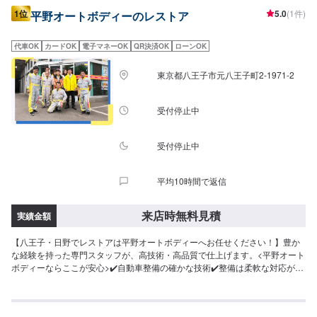
1位
5.0
(1件)
平野オートボディーのレストア
代車OK
カードOK
電子マネーOK
QR決済OK
ローンOK
東京都八王子市元八王子町2-1971-2
受付停止中
受付停止中
平均10時間で返信
来店時無料見積
実績金額
【八王子・日野でレストアは平野オートボディーへお任せください！】豊か
な経験を持った専門スタッフが、高技術・高品質で仕上げます。<平野オート
ボディーならここが安心>✔️自動車整備の確かな技術✔️整備は柔軟な対応が可
能✔️選べるお支払い方法<作業の流れ>(1)オファーにてお問い合わせ・日程調
整(2)入庫(3)お見積もり(4)作業(5)完了・納車<よくあるお問合せ>【Q】国産
車・輸入車の違いや車の新しさの違いで、修理ができなかったり料金に影響