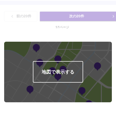
代車について>>代車を26台ご用意しておりますので、代わりのお車が必要な
際も安心です。<<国家資格を持った整備士が多数在籍>>二級整備士・三級整
備士が多数在籍しております。愛車の不具合・気になるところはなんでもご
前の
20
件
次の
20
件
相談ください！
1
/
1
ページ
地図で表示する