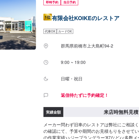
即時予約
当日予約
有限会社KOIKEのレストア
1位
代車OK
カードOK
群馬県前橋市上大島町94-2
9:00 ~ 19:00
日曜・祝日
返信待たずに予約確定！
来店時無料見積
実績金額
メーカー問わず旧車のレストアは弊社にご相談く
の確認にて、予算や期間のお見積もりをさせてい
の作業実績>>ジープラングラー'87など<<多数メ