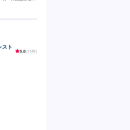
です！アメ車の難し
タの指定工場でもあ
レスト
5.0
(11件)