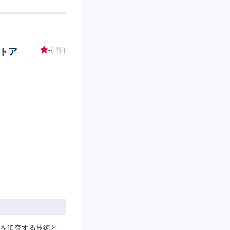
感謝とお喜びの声を
台それぞれにお客様の
り、熟練の職人が一
ております。お客様
トア
-
(-件)
ご要望に対しても、最
最適な方法のご提案
他社様でお断りされ
さい！--------
【1】オファーにてお問い合わせ
れば作業開始【4】仕
つきましては、車種や状
いて-----パーツの
す。-----代車に
車の作業中は代車をご
いただいておりま
場は竹のくら様を過ぎ左
れば工場がありま
。ご不明な場合はお
つけてお越しくださ
スに駐車してくださ
」とお伝えくださ
を追究する技術と、