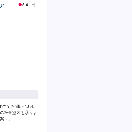
ア
5.0
(1件)
らお待ちしておりま
-------【1】オファーにてお問
いただければ作業開始
新品・中古パーツの
のお写真や詳細など
かりしている間、ご
す。詳しくはお気軽
にご負担いただきま
：8:30~19:00
すのでお問い合わせ
の板金塗装を承りま
案～」
イーグルジャパンです。
市や太田市周辺の多く