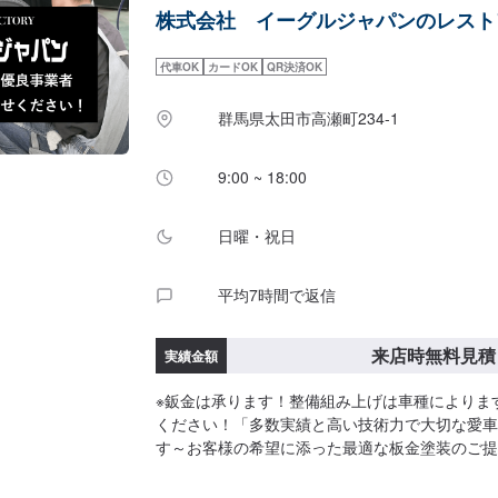
株式会社 イーグルジャパンのレスト
す。常連さんから初めての方まで、ご来店を心か
す。-------------------------------------------
い合わせ【2】お見積り【3】お見積りにご納得
代車OK
カードOK
QR決済OK
【4】仕上がり次第納車《パーツの持ち込み》☑
持ち込みOK！オファーの際、使用されるパーツ
群馬県太田市高瀬町234-1
をお送りください。《代車について》お車をお預
入用のお客様には代車を無料でご用意しておりま
9:00 ~ 18:00
にお問い合わせください。※ガソリン代はお客様
す。【定休日・営業時間】定休日：第二水曜日営業時間
日曜・祝日
平均7時間で返信
来店時無料見積
実績金額
※鈑金は承ります！整備組み上げは車種によりま
ください！「多数実績と高い技術力で大切な愛車
す～お客様の希望に添った最適な板金塗装のご提
BodyshopinOtaキズ・へこみ・事故車修理の
10,000台以上もの板金塗装の実績を持ち、太田