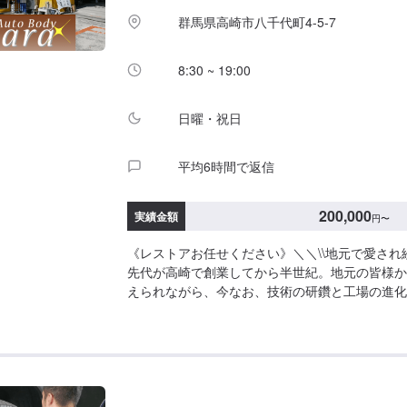
群馬県高崎市八千代町4-5-7
8:30 ~ 19:00
日曜・祝日
平均6時間で返信
200,000
実績金額
円
〜
《レストアお任せください》＼＼\\地元で愛され続
先代が高崎で創業してから半世紀。地元の皆様か
えられながら、今なお、技術の研鑽と工場の進化
術はもちろんの事、お客様のご予算、納期、代車
い（レッカーしてほしい）などなど…お車のお困
でもご相談ください。お困りごとにお応えし、解
で、お客様のカーライフのお役に立てればと考え
ことから、パーツの選択、仕上がりの精度までい
提示の上、お客様にご納得いただけるプランで作