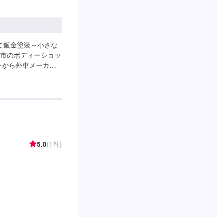
伊勢崎にて鈑金塗装～小さな
市のボディーショッ
ーから外車メーカー
があり、他社で断ら
理いたします。線キ
大切な愛車をプロの
したらなんでもご相
車の状態をしっかり
。フロンガス交換機
員業界歴20年以上の
5.0
(1件)
してお任せくださ
-------【1】オファーにてお問
いただければ作業開始
て-----------パ
願い致します。【定
30~17:30