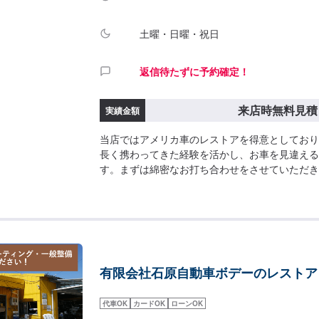
土曜・日曜・祝日
返信待たずに予約確定！
来店時無料見積
実績金額
当店ではアメリカ車のレストアを得意としており
長く携わってきた経験を活かし、お車を見違える
す。まずは綿密なお打ち合わせをさせていただき
ご相談くださいませ。最終予約受付は電話にてと
介】1964'インパラ金額:1,800,000ランボル
額：3,800,000
有限会社石原自動車ボデーのレストア
代車OK
カードOK
ローンOK