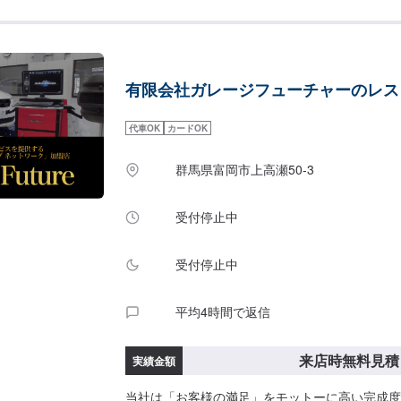
のお客様のお車の修理を行い、多くのお客様から
頂いております。ご依頼を受けたお車は、1台1
大切な思い出を乗せた日常を彩る大切な相棒であ
つひとつの工程を丁寧に愛情をもって作業を行っ
有限会社ガレージフューチャーのレス
の｢なるべく費用を抑えて修理をしたい｣という
大限尊重した上で、長年培った技術力を駆使して
をさせていただきます。スバル車に関しましては
代車OK
カードOK
る様な内容でも承っています。ぜひ、お問い合わせくだ
------------------------------------------
群馬県富岡市上高瀬50-3
【2】お見積り【3】お見積りにご納得いただけ
上がり次第納車-----納期について-----納期に
受付停止中
態により決定いたします。-----パーツ持ち込みにつ
持ち込み可能です。オファーにて詳細をお願い致しま
ついて-----無料の代車をご用意しています。お
受付停止中
利用ください。※代車の燃料代はお客様にご負担
す。-----ご来店時の注意、受付方法-----当工
平均4時間で返信
手にMMM様の看板がある所を右折していただけ
す。旗竿地の為、分かりにくい場合がございます
電話いただければと思います。入庫の際はお気を
来店時無料見積
実績金額
い。駐車スペースは事務所前の空いているスペー
い。受付はスタッフへ「メンテモで予約しました
当社は「お客様の満足」をモットーに高い完成度