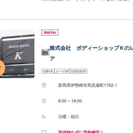
当社はダッジ・クライスラー・ジープの指定工場
い修理、整備もお任せくださいませ。また、トヨ
ります。国産車もご安心してご依頼ください。
即時予約
株式会社 ボディーショップＫの
2位
ア
代車OK
カードOK
QR決済OK
群馬県伊勢崎市馬見塚町1762‐1
9:00 ~ 18:00
日曜・祝日
返信待たずに予約確定！