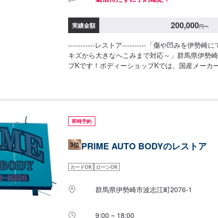
200,000
実績金額
円
〜
-----------レストア----------「傷や凹みを
キズから大きなへこみまで対応～」群馬県伊勢崎
プKです！ボディーショップKでは、国産メーカ
まで様々なお車を伊勢崎市にて対応してきた実績
れてしまったようなお車であっても鈑金塗装で修
ズからへこみ・塗装の色あせや剥げなどお客様の
技でお直しいたします。お困りのことがございま
談ください！鈑金塗装のプロフェッショナルがお
即時予約
と判断し、適切な修理の方法をご提案いたします
有！最新車種のエアコン修理も対応できます！全
PRIME AUTO BODYのレストア
3位
大ベテランの作業員です。お客様の愛車をご安心
い！-------------------------------------------
い合わせ【2】お見積り【3】お見積りにご納得
カードOK
ローンOK
【4】仕上がり次第納車-----------パーツ持ち込みについ
ーツの持ち込み可能です。オファーにて詳細をお
群馬県伊勢崎市波志江町2076-1
休日・営業時間】定休日：日曜日、祝日営業時間：8:
9:00 ~ 18:00