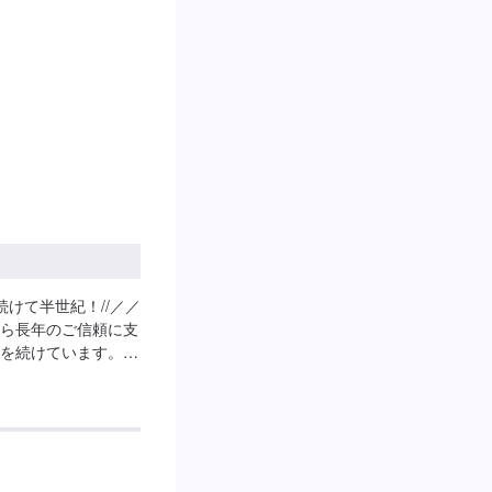
けて半世紀！//／／
ら長年のご信頼に支
を続けています。技
が必要、移動が難し
りごとについては何
決する「対応力」
ています。基本的な
くつかのプランをご
業を進めて参りま