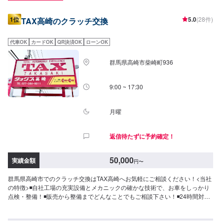
1位
5.0
(28件)
TAX高崎のクラッチ交換
代車OK
カードOK
QR決済OK
ローンOK
群馬県高崎市柴崎町936
9:00 ~ 17:30
月曜
返信待たずに予約確定！
50,000
実績金額
円
〜
群馬県高崎市でのクラッチ交換はTAX高崎へお気軽にご相談ください！<当社
の特徴>◾自社工場の充実設備とメカニックの確かな技術で、お車をしっかり
点検・整備！◾販売から整備までどんなことでもご相談下さい！◾24時間対応
の無料コールセンターを完備。おクルマのトラブルにいつでも対応いたしま
す！<お客様のご予算やご希望の時間に応じてプランをご提案！>★安く済ま