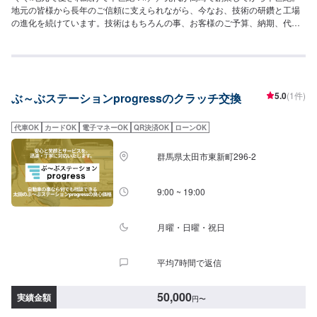
地元の皆様から長年のご信頼に支えられながら、今なお、技術の研鑽と工場
の進化を続けています。技術はもちろんの事、お客様のご予算、納期、代車
が必要、移動が難しい（レッカーしてほしい）などなど…お車のお困りごと
については何でもご相談ください。お困りごとにお応えし、解決する「対応
力」で、お客様のカーライフのお役に立てればと考えています。基本的なこ
とから、パーツの選択、仕上がりの精度までいくつかのプランをご提示の
上、お客様にご納得いただけるプランで作業を進めて参ります。常連さんか
5.0
(1件)
ぶ～ぶステーションprogressのクラッチ交換
ら初めての方まで、ご来店を心からお待ちしております。--------------------------
------------------------【1】オファーにてお問い合わせ【2】お見積り【3】お見
積りにご納得いただければ作業開始【4】仕上がり次第納車《パーツの持ち込
代車OK
カードOK
電子マネーOK
QR決済OK
ローンOK
み》☑新品・中古パーツの持ち込みOK！オファーの際、使用されるパーツの
お写真や詳細などをお送りください。《代車について》お車をお預かりして
群馬県太田市東新町296-2
いる間、ご入用のお客様には代車を無料でご用意しております。詳しくはお
気軽にお問い合わせください。※ガソリン代はお客様にご負担いただきます。
【定休日・営業時間】定休日：第二水曜日営業時間：8:30~19:00
9:00 ~ 19:00
月曜・日曜・祝日
平均7時間で返信
50,000
実績金額
円
〜