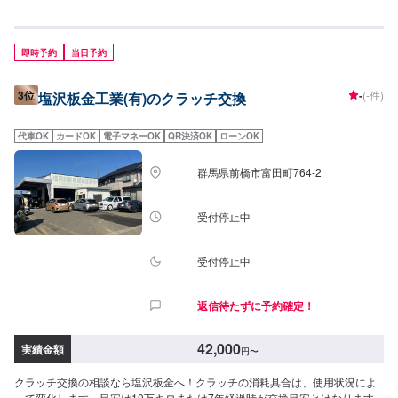
KOIKEでは高い技術力を持っている職人のみならず自動車の歪みを3次元計測
できる世界初のコンピューター計測診断システムTOUCHや国内外を問わず多
種多様な自動車を骨格(フレーム)修正作業することができる3Dジグ修正機
SERIE100の両方を所有しており、全ての復元作業に妥協しない高い技術力
即時予約
当日予約
と最新設備を揃え完成度の高い修理をご提供します。国産車はもちろん、輸
入車修理もお任せください。他店に修理を断られてしまったお車でも、まず
3位
-
(-件)
塩沢板金工業(有)のクラッチ交換
はお気軽にご相談ください！--------------------------------------------------【1】オフ
ァーにてお問い合わせ【2】お見積り【3】お見積りにご納得いただければ作
業開始【4】仕上がり次第納車-----納期について-----納期は通常1週間程度で納
代車OK
カードOK
電子マネーOK
QR決済OK
ローンOK
車となります。(要相談)納期は前後する場合がございます。予めご了承くださ
い。-----パーツ持ち込みについて-----パーツの持ち込み可能です。オファーに
群馬県前橋市富田町764-2
て詳細をお願い致します。-----代車について-----無料の代車をご用意していま
す。お車の作業中は代車をご利用ください。※代車の燃料代はお客様にご負担
いただいております。-----ご来店時の注意、受付方法-----JR前橋大島駅北口か
受付停止中
ら北西方向へ進み1つ目の交差点を右に次の交差点を左に進むと右側に工場が
あります。駐車スペースは事務所がございますので事務所裏の空いているス
ペースに駐車してください。事務所内に受付がいますのでメンテモで予約し
受付停止中
ましたとお伝えください。【定休日・営業時間】定休日：日曜日、祝日営業
時間：9:00~19:00
返信待たずに予約確定！
42,000
実績金額
円
〜
クラッチ交換の相談なら塩沢板金へ！クラッチの消耗具合は、使用状況によ
って変化します。目安は10万キロまたは7年経過時が交換目安とはなります