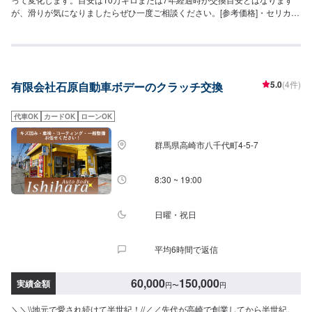
が、滑りが気になりましたらぜひ一度ご相談ください。[参考価格]・セリカ
（ZZT系）クラッチ交換42,000円
5.0
(4件)
有限会社石原自動車ボデーのクラッチ交換
代車OK
カードOK
ローンOK
群馬県高崎市八千代町4-5-7
8:30 ~ 19:00
日曜・祝日
平均6時間で返信
60,000
150,000
実績金額
円
〜
円
＼＼\\地元で愛され続けて半世紀！//／／先代が高崎で創業してから半世紀。