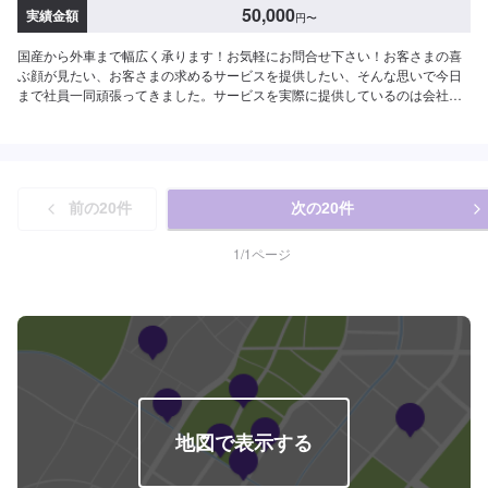
50,000
実績金額
円
〜
国産から外車まで幅広く承ります！お気軽にお問合せ下さい！お客さまの喜
ぶ顔が見たい、お客さまの求めるサービスを提供したい、そんな思いで今日
まで社員一同頑張ってきました。サービスを実際に提供しているのは会社を
構成している社員ひとりひとりであり、ご満足いただくためにはその社員の
資質や人間力が最も重要になると考えています。これからも社員一同、日々
感謝の気持ちを忘れずに、お客さま第一を考えた必要とされるサービスを提
供できるよう努力し続け、成長を続ける会社でありたいと願っております。
おクルマの事ならどんな事でもお任せ下さい！-----------------------------------------
前の
20
件
次の
20
件
---------【1】オファーにてお問い合わせ【2】お見積り【3】お見積りにご納
得いただければ作業開始【4】仕上がり次第納車-----納期について-----納期は
通常1日～2日程度で納車となります。納期は前後する場合がございます。予
1
/
1
ページ
め、ご了承ください。-----代車について-----無料の代車をご用意しています。
お車の作業中は代車をご利用ください。※代車の燃料代はお客様にご負担いた
だいております。-----ご来店時の注意、受付方法-----倉賀野バイパスを高崎方
面に進み、宮原町交差点を北（高崎/島野町方面）に曲がり直進すると約500
メートルで左手の交差点角に当店があります。入庫の際はお気をつけてお越
しください。駐車スペースは事務所前の空いているスペースに駐車してくだ
さい。受付はスタッフへ「メンテモで予約しました」とお伝えください。ご
案内いたします。【定休日・営業時間】定休日：日曜日、祝日、第二土曜日
営業時間：8:30~18:00
地図で表示する