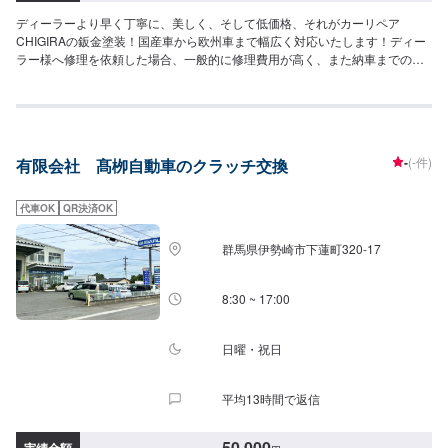
ディーラーより早く丁寧に、美しく、そして低価格、それがカーリペア
CHIGIRAの鈑金塗装！国産車から欧州車まで幅広く対応いたします！ディー
ラー様へ修理を依頼した場合、一般的に修理費用が高く、また納車までの時
間がかかるといった声がよく聞かれます。それはディーラー様が直接直すわ
けではなく、外部の下請け工場へ修理を委託し、基本的には不具合箇所の修
理を部品交換で対応してしまうから。私たちなら自社工場で即施工し、でき
るだけ部品交換をせず、修理対応いたします。私達は鈑金塗装のプロフェッ
ショナルです。大切なお車はぜひ、カーリペアCHIGIRAにおまかせくださ
-
(-件)
有限会社 髙栁自動車のクラッチ交換
い！--------------------------------------------------【1】オファーにてお問い合わせ
【2】お見積り【3】お見積りにご納得いただければ作業開始【4】仕上がり
次第納車□納期について□通常1週間程度で納車いたします。車種や状態によ
代車OK
QR決済OK
り納期が前後する場合がございます。予め、ご了承ください。□代車について
□作業中は無料の代車をご利用ください。※燃料代は、お客様負担となってお
群馬県伊勢崎市下蓮町320-17
ります。予め、ご了承ください。□パーツ持ち込みについて□パーツの持ち込
み可能です。オファーの際に持ち込みパーツの詳細をご入力ください。【定
休日・営業時間】定休日：祝日営業時間：9:00~19:00
8:30 ~ 17:00
日曜・祝日
平均13時間で返信
50,000