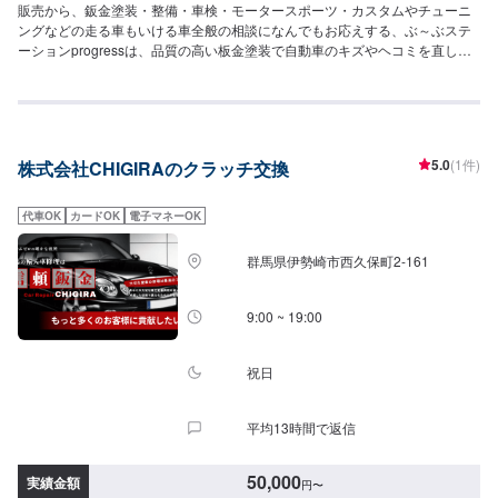
販売から、鈑金塗装・整備・車検・モータースポーツ・カスタムやチューニ
ングなどの走る車もいける車全般の相談になんでもお応えする、ぶ～ぶステ
ーションprogressは、品質の高い板金塗装で自動車のキズやヘコミを直しま
す。プロフェッショナルな技術と知識を持ったスタッフが、お客様の安全を
守るため、定期点検を実施しております。車検のお見積りは無料で行います
ので、お気軽にお問い合わせください。ブレーキパッドの交換や車内のクリ
ーニングまで、幅広いサービスを手掛けております。太田の地域密着で、ア
フターフォローにも素早く対応します。お客様に喜んでいただける的確なア
5.0
(1件)
株式会社CHIGIRAのクラッチ交換
ドバイスを心掛けております。--------------------------------------------------【1】オ
ファーにてお問い合わせ【2】お見積り【3】お見積りにご納得いただければ
作業開始【4】仕上がり次第納車-----納期について-----納期は通常1日～2日程
代車OK
カードOK
電子マネーOK
度で納車となります。納期は前後する場合がございます。予め、ご了承くだ
さい。-----代車について-----無料の代車をご用意しています。お車の作業中は
群馬県伊勢崎市西久保町2-161
代車をご利用ください。※代車の燃料代はお客様にご負担いただいておりま
す。-----ご来店時の注意、受付方法-----当工場は太田桐生インターチェンジか
ら５分入庫の際はお気をつけてお越しください。駐車スペースは工場前の空
9:00 ~ 19:00
いているスペースに駐車してください。受付はスタッフへ「メンテモで予約
しました」とお伝えください。ご案内いたします。【定休日・営業時間】定
休日：日曜日営業時間：9:00~19:00
祝日
平均13時間で返信
50,000
実績金額
円
〜