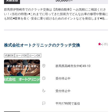
実績金額
円
〜
群馬県伊勢崎市でのクラッチ交換は【髙柳自動車】へお気軽にご相談くださ
い！<当社の特徴>◾これまでに培ってきた技術力でどんなお車の修理や整備に
も対応◾愛車を長く･安全に乗り続けるためのポイントなどを発信します◾地域
密着のいつでも頼れる修理･整備工場として営業しております<お客様のご予
算やご希望の時間に応じてプランをご提案！>★お安く済ませたい…★お時間
があまり取れない…などのご相談もお気軽にどうぞ！【1】オファーにてお問
い合わせ【2】お見積り【3】お見積りにご納得いただければ作業開始【4】
仕上がり次第納車-----納期について-----納期は通常1日～2日程度で納車となり
-
(-件)
株式会社オートクリニックのクラッチ交換
ます。(要相談)納期は前後する場合がございます。予めご了承ください。-----
代車について-----代車をご用意しています。お車の作業中は代車をご利用くだ
さい。※代車の燃料代はお客様にご負担いただいております。-----ご来店時の
代車OK
カードOK
ローンOK
注意、受付方法-----入庫の際はお気をつけてお越しください。駐車スペースは
事務所前の空いているスペースに駐車してください。受付はスタッフへ「メ
群馬県高崎市矢中町49-10
ンテモで予約しました」とお伝えください。ご案内いたします。【定休日・
営業時間】定休日：日曜日、祝日営業時間：8:30~1７:00
受付停止中
受付停止中
平均17時間で返信