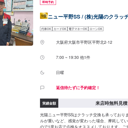
即時予約
ニュー平野SS / (株)光陽のクラッ
1位
代車OK
カードOK
電子マネーOK
ローンOK
大阪府大阪市平野区平野北2-12
7:00 ~ 19:30 他1件
日曜
返信待たずに予約確定！
来店時無料見積
実績金額
光陽ニュー平野SSはクラッチ交換も承っており
ルが重いなど、感覚が変わった場合、摩耗してい
ので1度お店で点検をオススメしております。ご