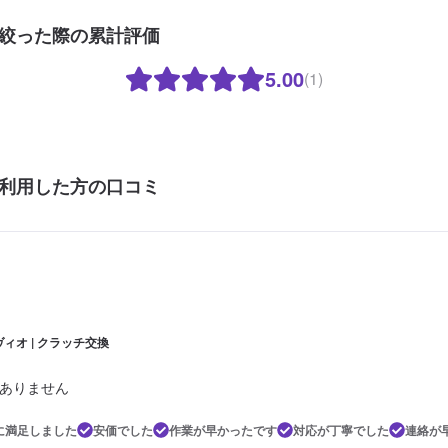
絞った際の累計評価
5.00
(1)
利用した方の口コミ
ィオ | クラッチ交換
ありません
に満足しました
安価でした
作業が早かったです
対応が丁寧でした
連絡が