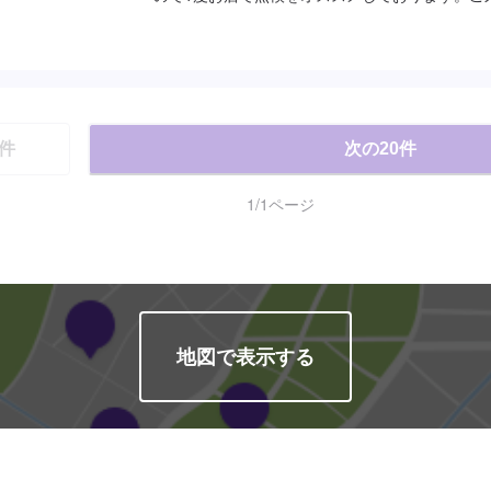
ております！<費用について>ご来店後のお見積
件
次の
20
件
1
/
1
ページ
地図で表示する