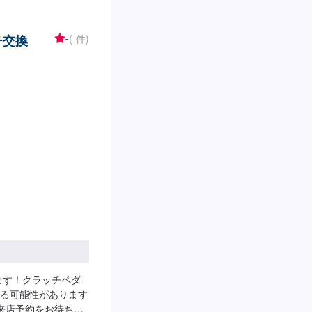
チ交換
-
(-件)
ます！クラッチペダ
る可能性があります
来店予約をお待ちし