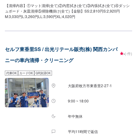
【清掃内容】①マット清掃(全て)②内窓拭き(全て)③内張拭き(全て)④ダッシ
ュボード・灰皿清掃⑤掃除機掛け(全て)【金額】SS:2,810円S:2,920円
M:3,030円L:3,260円LL:3,590円XL:4,020円
セルフ東香里SS / 出光リテール販売(株) 関西カンパ
-
(-件)
ニーの車内清掃・クリーニング
代車OK
カードOK
QR決済OK
大阪府枚方市東香里2-27-1
9:00 ~ 18:00
年中無休
平均11時間で返信