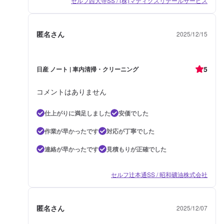
セルフ西大寺SS / (株)マティクスリテールサービス
匿名さん
2025/12/15
5
日産 ノート | 車内清掃・クリーニング
コメントはありません
仕上がりに満足しました
安価でした
作業が早かったです
対応が丁寧でした
連絡が早かったです
見積もりが正確でした
セルフ辻本通SS / 昭和礦油株式会社
匿名さん
2025/12/07