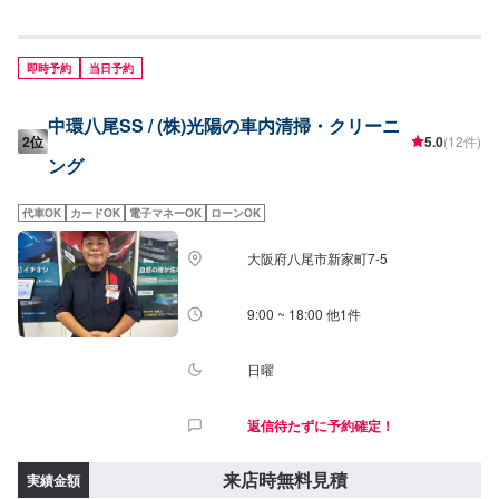
（LL）・内窓拭き550円（SS〜L）750円（LL）
即時予約
当日予約
中環八尾SS / (株)光陽の車内清掃・クリーニ
2位
5.0
(12件)
ング
代車OK
カードOK
電子マネーOK
ローンOK
大阪府八尾市新家町7-5
9:00 ~ 18:00 他1件
日曜
返信待たずに予約確定！
来店時無料見積
実績金額