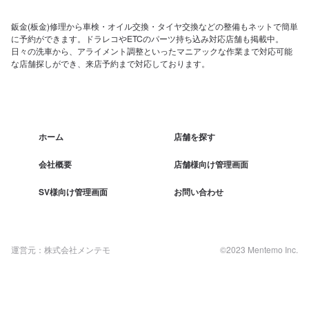
鈑金(板金)修理から車検・オイル交換・タイヤ交換などの整備もネットで簡単
に予約ができます。ドラレコやETCのパーツ持ち込み対応店舗も掲載中。
日々の洗車から、アライメント調整といったマニアックな作業まで対応可能
な店舗探しができ、来店予約まで対応しております。
ホーム
店舗を探す
会社概要
店舗様向け管理画面
SV様向け管理画面
お問い合わせ
運営元：株式会社メンテモ
©2023 Mentemo Inc.