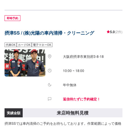
ズ)2,750円(XLサイズ)○車内特殊清掃【グルーミング】抗ウイルス・抗菌(3時
間30分〜)26,950円(SSサイズ)30,800円(Sサイズ)34,650円(Mサイズ)38,500
円(Lサイズ)46,200円(LLサイズ)
即時予約
5.0
(2件)
摂津SS / (株)光陽の車内清掃・クリーニング
代車OK
カードOK
電子マネーOK
大阪府摂津市東別府3-8-18
10:00 ~ 18:00
年中無休
返信待たずに予約確定！
来店時無料見積
実績金額
摂津SSでは車内清掃のご予約をお待ちしております。作業範囲によって価格