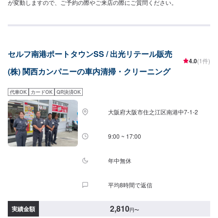
が変動しますので、ご予約の際やご来店の際にご質問ください。
セルフ南港ポートタウンSS / 出光リテール販売
4.0
(1件)
(株) 関西カンパニーの車内清掃・クリーニング
代車OK
カードOK
QR決済OK
大阪府大阪市住之江区南港中7-1-2
9:00 ~ 17:00
年中無休
平均8時間で返信
2,810
実績金額
円
〜