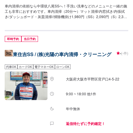
車内清掃の依頼なら中環状八尾SSへ！手洗い洗車などのメニューと一緒の施
工も非常におすすめです。車内清掃（20分〜）マット清掃/内窓拭き/内張拭
き/ダッシュボード・灰皿清掃//掃除機掛け1,980円（SS）2,090円（S）2,310
円（M）2,640円（L）3,080円（LL）3,520円（XL）車内まるごとクリーニン
グ（半日）中古車を買った時やお車を譲るときに42,800円（SS）47,300円
（S）51,900円（M）55,300円（L）60,800円（LL）71,100円（XL）シート
クリーニング（30分〜）シートの汚れとシミをしっかり落とします6,240円
即時予約
当日予約
（1席）12,150円（2席）23,790円（3席）35,740円（6席）
3位
-
(-件)
東住吉SS / (株)光陽の車内清掃・クリーニング
代車OK
カードOK
電子マネーOK
ローンOK
大阪府大阪市平野区背戸口4-5-22
9:00 ~ 18:00 他1件
年中無休
返信待たずに予約確定！