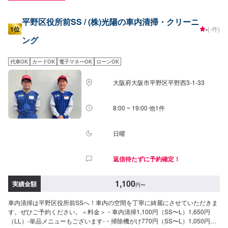
平野区役所前SS / (株)光陽の車内清掃・クリーニ
1位
-
(-件)
ング
代車OK
カードOK
電子マネーOK
ローンOK
大阪府大阪市平野区平野西3-1-33
8:00 ~ 19:00 他1件
日曜
返信待たずに予約確定！
1,100
実績金額
円
〜
車内清掃は平野区役所前SSへ！車内の空間を丁寧に綺麗にさせていただきま
す。ぜひご予約ください。＜料金＞・車内清掃1,100円（SS〜L）1,650円
（LL）-単品メニューもございます-・掃除機がけ770円（SS〜L）1,050円