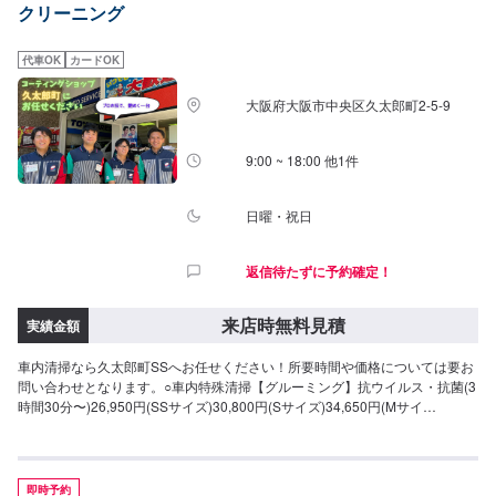
クリーニング
代車OK
カードOK
大阪府大阪市中央区久太郎町2-5-9
9:00 ~ 18:00 他1件
日曜・祝日
返信待たずに予約確定！
来店時無料見積
実績金額
車内清掃なら久太郎町SSへお任せください！所要時間や価格については要お
問い合わせとなります。○車内特殊清掃【グルーミング】抗ウイルス・抗菌(3
時間30分〜)26,950円(SSサイズ)30,800円(Sサイズ)34,650円(Mサイ
ズ)38,500円(Lサイズ)46,200円(LLサイズ)
即時予約