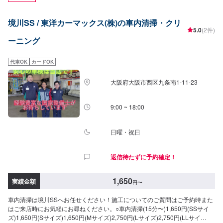
境川SS / 東洋カーマックス(株)の車内清掃・クリ
5.0
(2件)
ーニング
代車OK
カードOK
大阪府大阪市西区九条南1-11-23
9:00 ~ 18:00
日曜・祝日
返信待たずに予約確定！
1,650
実績金額
円
〜
車内清掃は境川SSへお任せください！施工についてのご質問はご予約時また
はご来店時にお気軽にお尋ねください。○車内清掃(15分〜)1,650円(SSサイ
ズ)1,650円(Sサイズ)1,650円(Mサイズ)2,750円(Lサイズ)2,750円(LLサイ