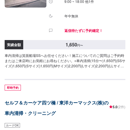
9:00 ~ 18:00 他1件
年中無休
返信待たずに予約確定！
1,650
実績金額
円
〜
車内清掃は箕面船場SSへお任せください！施工についてのご質問はご予約時
またはご来店時にお気軽にお尋ねください。○車内清掃(15分〜)1,650円(SSサ
イズ)1,650円(Sサイズ)1,650円(Mサイズ)2,200円(Lサイズ)2,200円(LLサイ
ズ)○車内特殊清掃【グルーミング】抗ウイルス・抗菌(3時間30分〜)26,950円
(SSサイズ)30,800円(Sサイズ)34,650円(Mサイズ)38,500円(Lサイズ)46,200
円(LLサイズ)
即時予約
セルフ＆カーケア四ツ橋 / 東洋カーマックス(株)の
5.0
(2件)
車内清掃・クリーニング
カードOK