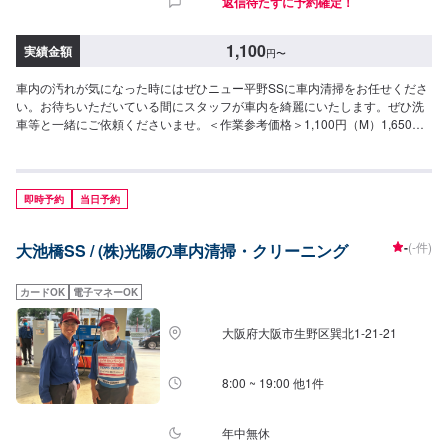
返信待たずに予約確定！
1,100
実績金額
円
〜
車内の汚れが気になった時にはぜひニュー平野SSに車内清掃をお任せくださ
い。お待ちいただいている間にスタッフが車内を綺麗にいたします。ぜひ洗
車等と一緒にご依頼くださいませ。＜作業参考価格＞1,100円（M）1,650円
（L）
即時予約
当日予約
-
(-件)
大池橋SS / (株)光陽の車内清掃・クリーニング
カードOK
電子マネーOK
大阪府大阪市生野区巽北1-21-21
8:00 ~ 19:00 他1件
年中無休