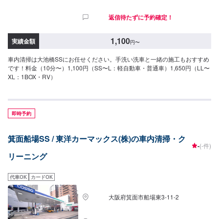
返信待たずに予約確定！
1,100
実績金額
円
〜
車内清掃は大池橋SSにお任せください。手洗い洗車と一緒の施工もおすすめ
です！料金（10分〜）1,100円（SS〜L：軽自動車・普通車）1,650円（LL〜
XL：1BOX・RV）
即時予約
箕面船場SS / 東洋カーマックス(株)の車内清掃・ク
-
(-件)
リーニング
代車OK
カードOK
大阪府箕面市船場東3-11-2