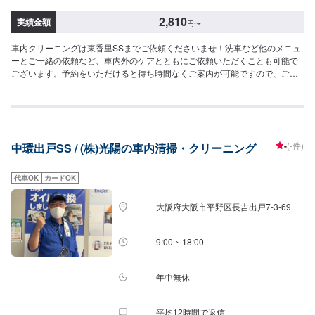
2,810
実績金額
円
〜
車内クリーニングは東香里SSまでご依頼くださいませ！洗車など他のメニュ
ーとご一緒の依頼など、車内外のケアとともにご依頼いただくことも可能で
ございます。予約をいただけると待ち時間なくご案内が可能ですので、ご予
約がおすすめです。【参考価格】SS：2,810円S：2,920円M：3,030円L：
3,260円LL：3,590円XL：4,020円
-
(-件)
中環出戸SS / (株)光陽の車内清掃・クリーニング
代車OK
カードOK
大阪府大阪市平野区長吉出戸7-3-69
9:00 ~ 18:00
年中無休
平均12時間で返信