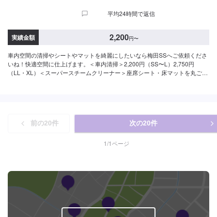
平均24時間で返信
2,200
実績金額
円
〜
車内空間の清掃やシートやマットを綺麗にしたいなら梅田SSへご依頼くださ
いね！快適空間に仕上げます。＜車内清掃＞2,200円（SS〜L）2,750円
（LL・XL）＜スーパースチームクリーナー＞座席シート・床マットを丸ごと
洗浄・シートクリーニング2,200円〜/脚・床マットクリーニング880円〜/
枚・シート・マット。オールクリーニング11,000円〜
前の
20
件
次の
20
件
1
/
1
ページ