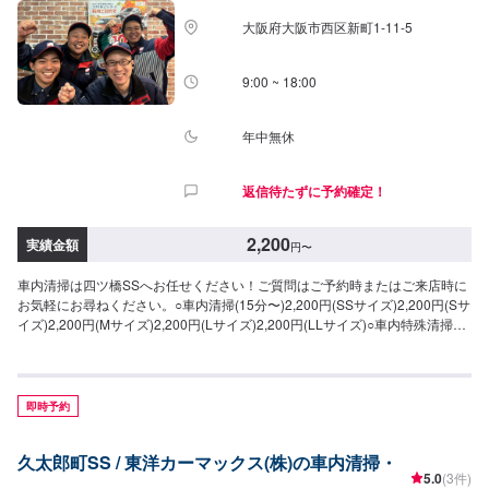
大阪府大阪市西区新町1-11-5
9:00 ~ 18:00
年中無休
返信待たずに予約確定！
2,200
実績金額
円
〜
車内清掃は四ツ橋SSへお任せください！ご質問はご予約時またはご来店時に
お気軽にお尋ねください。○車内清掃(15分〜)2,200円(SSサイズ)2,200円(Sサ
イズ)2,200円(Mサイズ)2,200円(Lサイズ)2,200円(LLサイズ)○車内特殊清掃
【グルーミング】抗ウイルス・抗菌(3時間30分〜)26,950円(SSサイ
ズ)30,800円(Sサイズ)34,650円(Mサイズ)38,500円(Lサイズ)46,200円(LLサイ
ズ)
即時予約
久太郎町SS / 東洋カーマックス(株)の車内清掃・
5.0
(3件)