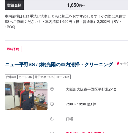
1,650
実績金額
円
〜
車内清掃はぜひ手洗い洗車とともに施工をおすすめします！その際は東住吉
SSへご依頼ください！・車内清掃1,650円（軽・普通車）2,200円（RV・
1BOX)
即時予約
-
(-件)
ニュー平野SS / (株)光陽の車内清掃・クリーニング
代車OK
カードOK
電子マネーOK
ローンOK
大阪府大阪市平野区平野北2-12
7:00 ~ 19:30 他1件
日曜