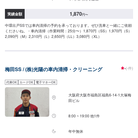
1,870
実績金額
円
〜
中環出戸SSでは車内清掃の予約を承っております。ぜひ洗車と一緒にご依頼
くださいね。・車内清掃（作業時間：25分〜）1,870円（SS）1,970円（S）
2,090円（M）2,310円（L）2,650円（LL）3,080円（XL）
-
(-件)
梅田SS / (株)光陽の車内清掃・クリーニング
代車OK
カードOK
電子マネーOK
大阪府大阪市福島区福島6-14-1大塚梅
田ビル
8:00 ~ 19:00 他1件
年中無休