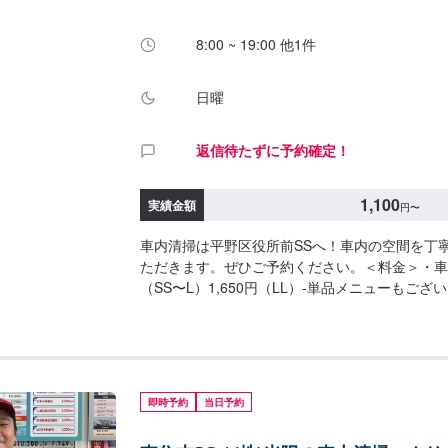
8:00 ~ 19:00 他1件
日曜
返信待たずに予約確定！
1,100
実績金額
円
〜
車内清掃は平野区役所前SSへ！車内の空間を丁
ただきます。ぜひご予約ください。＜料金＞・車内
（SS〜L）1,650円（LL）-単品メニューもござ
770円（SS〜L）1,050円（LL）・内窓拭き550円
（LL）
即時予約
当日予約