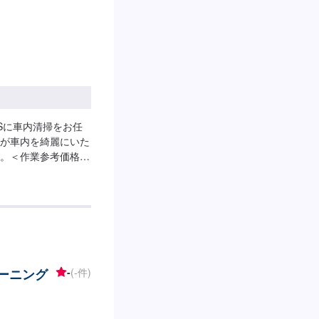
Sに車内清掃をお任
が車内を綺麗にいた
。＜作業参考価格＞
リーニング
-
(-件)