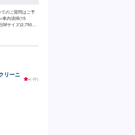
いてのご質問はご予
車内清掃(15
円(Mサイズ)2,750円
ズ)○車内特殊清掃【グル
0円(SSサイ
0円(Lサイズ)46,200円
・クリーニ
-
(-件)