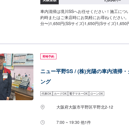
円
〜
車内清掃は境川SSへお任せください！施工につ
約時またはご来店時にお気軽にお尋ねください。○
分〜)1,650円(SSサイズ)1,650円(Sサイズ)1,650
(Lサイズ)2,750円(LLサイズ)2,750円(XLサイ
ーミング】抗ウイルス・抗菌(3時間30分〜)26,95
ズ)30,800円(Sサイズ)34,650円(Mサイズ)38,50
(LLサイズ)
即時予約
ニュー平野SS / (株)光陽の車内清掃
ング
代車OK
カードOK
電子マネーOK
ローンOK
大阪府大阪市平野区平野北2-12
7:00 ~ 19:30 他1件