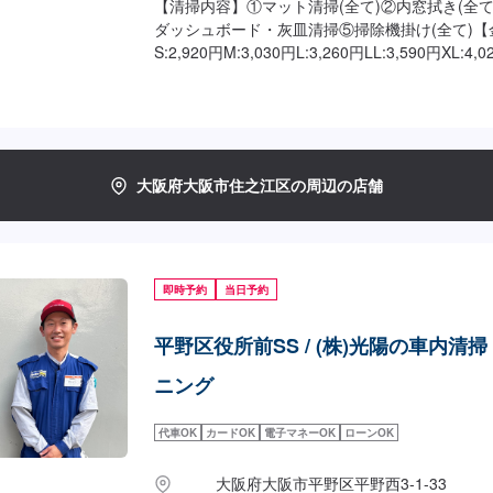
【清掃内容】①マット清掃(全て)②内窓拭き(全て
ダッシュボード・灰皿清掃⑤掃除機掛け(全て)【金額
S:2,920円M:3,030円L:3,260円LL:3,590円XL:4,
大阪府大阪市住之江区の周辺の店舗
即時予約
当日予約
平野区役所前SS / (株)光陽の車内清
ニング
代車OK
カードOK
電子マネーOK
ローンOK
大阪府大阪市平野区平野西3-1-33