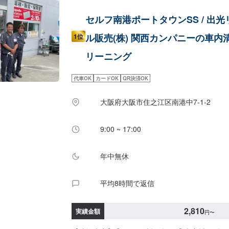
セルフ南港ポートタウンSS / 出光
ル販売(株) 関西カンパニーの車内
1位
リーニング
代車OK
カードOK
QR決済OK
大阪府大阪市住之江区南港中7-1-2
9:00 ~ 17:00
年中無休
平均8時間で返信
2,810
実績金額
円
〜