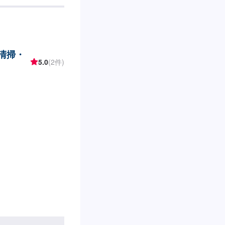
内清掃・
5.0
(2件)