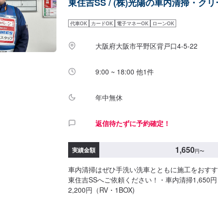
東住吉SS / (株)光陽の車内清掃・ク
代車OK
カードOK
電子マネーOK
ローンOK
大阪府大阪市平野区背戸口4-5-22
9:00 ~ 18:00 他1件
年中無休
返信待たずに予約確定！
1,650
実績金額
円
〜
車内清掃はぜひ手洗い洗車とともに施工をおすす
東住吉SSへご依頼ください！・車内清掃1,650
2,200円（RV・1BOX)