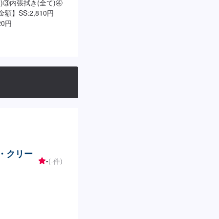
)③内張拭き(全て)④
】SS:2,810円
020円
掃・クリー
-
(-件)