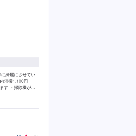
寧に綺麗にさせてい
清掃1,100円
います-・掃除機がけ
（SS〜L）750円