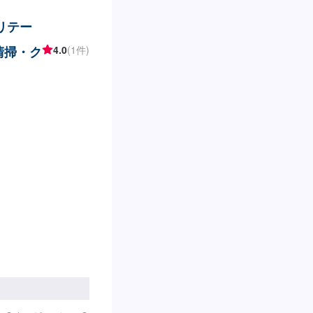
リテー
清掃・ク
4.0
(1件)