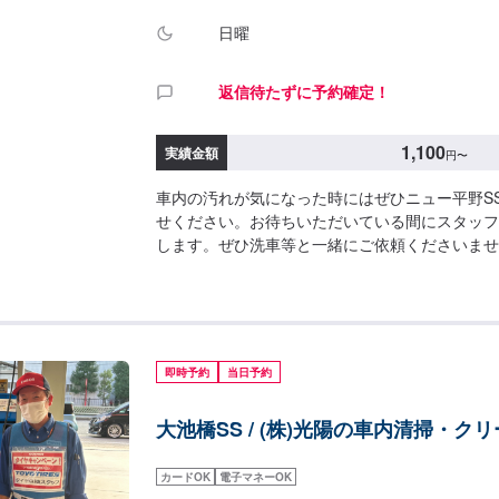
日曜
返信待たずに予約確定！
1,100
実績金額
円
〜
車内の汚れが気になった時にはぜひニュー平野S
せください。お待ちいただいている間にスタッフ
します。ぜひ洗車等と一緒にご依頼くださいませ
1,100円（M）1,650円（L）
即時予約
当日予約
大池橋SS / (株)光陽の車内清掃・ク
カードOK
電子マネーOK