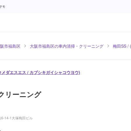
ンテモ
阪市福島区
大阪市福島区の車内清掃・クリーニング
梅田SS /
陽 (ウメダエスエス / カブシキガイシャコウヨウ)
クリーニング
-14-1大塚梅田ビル
-