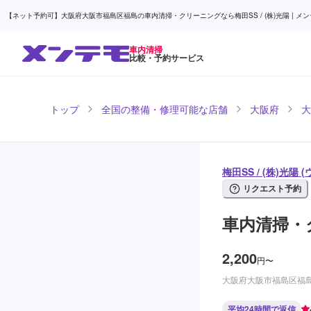
【ネット予約可】大阪府大阪市福島区福島の車内清掃・クリーニングなら梅田SS / (株)光陽 | メ
車内清掃
比較・予約サービス
トップ
全国の整備・修理可能な店舗
大阪府
大
梅田SS / (株)光
リクエスト予約
車内清掃・
2,200
円
〜
大阪府大阪市福島区福島6
平均24時間で返信