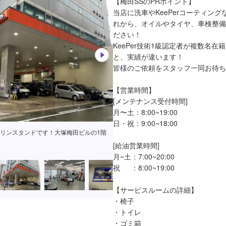
【梅田SSのPRポイント】

当店に洗車やKeePerコーティン
れから、オイルやタイヤ、車検整備
ださい！

KeePer技術1級認定者が複数名在
と、実績が違います！

皆様のご依頼をスタッフ一同お待ち
【営業時間】

[メンテナンス受付時間]

月〜土：8:00~19:00

日・祝：9:00~18:00

リンスタンドです！大塚梅田ビルの1階
[給油営業時間]

月~土：7:00~20:00

祝　  ：8:00~19:00

【サービスルームの詳細】

・椅子

・トイレ

・ゴミ箱
