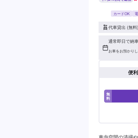
カードOK
電
代車貸出 (無料
通常即日で納
お車をお預かりし
便利
無
料
車内空間の清掃や