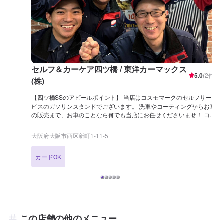
セルフ＆カーケア四ツ橋 / 東洋カーマックス
5.0
(
2
件)
(株)
【四ツ橋SSのアピールポイント】 当店はコスモマークのセルフサー
ビスのガソリンスタンドでございます。 洗車やコーティングからお車
の販売まで、お車のことなら何でも当店にお任せくださいませ！ コー
ティングは年間1,000台の施工実績がございます！ぜひお任せくださ
い！ LINE会員になっていただくとお得なクーポンも発行可能でござ
大阪府大阪市西区新町1-11-5
いますので、お友達追加もお待ちしております！ 【営業時間につい
て】 給油営業時間：24時間営業 整備受付時間：9:00 ～ 19:00 (最終受
カードOK
付: 18:00) 【待合室の詳細】 当店には ✅トイレ ✅椅子 ✅自動販売機
のご用意がございます！お気軽にご利用くださいませ！ 【資格保持
者・店舗の設備】 当店は2級整備士、複数の3級整備士が在籍してい
るため整備もお任せください！ 分解整備認証を取得した設備もござい
ますので、安心してご依頼が可能です。 KeePerの1級資格者も複数在
籍！コーティングには自信がございます！ 【当店までのアクセス】
四ツ橋筋沿い、中央大通り手前左手にございます。コスモマークの看
この店舗の他のメニュー