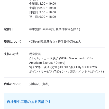
金曜日: 8:00 ~ 19:00

土曜日: 8:00 ~ 19:00

日曜日: 9:00 ~ 18:00

祝　日: 9:00 ~ 18:00
定休日
年中無休 (年末年始, 夏季休暇等を除く)
整備について
代車の任意保険加入 / 賠償責任保険加入
支払い方法
現金決済

クレジットカード決済 (VISA / Mastercard / JCB / 
American Express / Diners)

電子マネー決済 (交通系IC / iD / 楽天Edy / QUICPay)

ポイントサービス (Tポイント / 楽天ポイント / dポイント)
代車について
自社集中工場のある店舗です