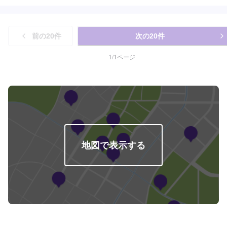
前の
20
件
次の
20
件
1
/
1
ページ
地図で表示する