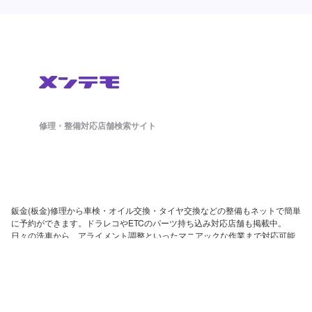
修理・整備対応店舗検索サイト
鈑金(板金)修理から車検・オイル交換・タイヤ交換などの整備もネットで簡単
に予約ができます。ドラレコやETCのパーツ持ち込み対応店舗も掲載中。
日々の洗車から、アライメント調整といったマニアックな作業まで対応可能
な店舗探しができ、来店予約まで対応しております。