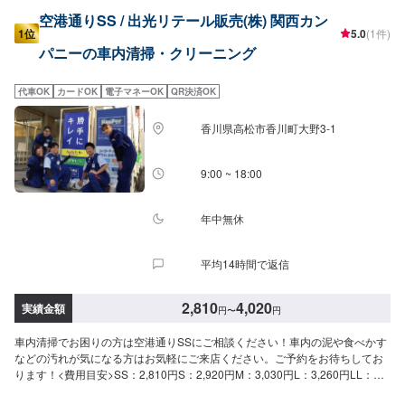
空港通りSS / 出光リテール販売(株) 関西カン
1位
5.0
(1件)
パニーの車内清掃・クリーニング
代車OK
カードOK
電子マネーOK
QR決済OK
香川県高松市香川町大野3-1
9:00 ~ 18:00
年中無休
平均14時間で返信
2,810
4,020
実績金額
円
〜
円
車内清掃でお困りの方は空港通りSSにご相談ください！車内の泥や食べかす
などの汚れが気になる方はお気軽にご来店ください。ご予約をお待ちしてお
ります！<費用目安>SS：2,810円S：2,920円M：3,030円L：3,260円LL：
3,590円XL：4,020円