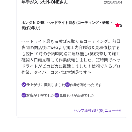
年季が入ったN-ONEさん
2026/03/04
ホンダ N-ONE | ヘッドライト磨き (コーティング・研磨・
5
黄ばみ取り)
ヘッドライト磨き＆黄ばみ取り＆コーティング。前日
夜間の閉店後にwebより施工内容確認＆見積依頼する
も翌日10時の予約時間迄に連絡無し(笑)突撃して施工
確認＆口頭見積にて作業依頼しました。短時間でヘッ
ドライトがピカピカに復活しました！信頼できるプロ
作業、タイパ、コスパは大満足です〜
仕上がりに満足しました
作業が早かったです
対応が丁寧でした
見積もりが正確でした
セルフ湯村SS / (株)ニュー平和