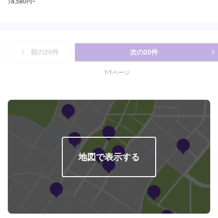
>8,580円~
前の
20
件
次の
20
件
1
/
1
ページ
地図で表示する