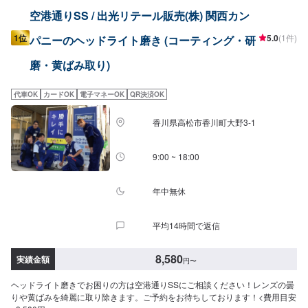
空港通りSS / 出光リテール販売(株) 関西カン
1位
5.0
(1件)
パニーのヘッドライト磨き (コーティング・研
磨・黄ばみ取り)
代車OK
カードOK
電子マネーOK
QR決済OK
香川県高松市香川町大野3-1
9:00 ~ 18:00
年中無休
平均14時間で返信
8,580
実績金額
円
〜
ヘッドライト磨きでお困りの方は空港通りSSにご相談ください！レンズの曇
りや黄ばみを綺麗に取り除きます。ご予約をお待ちしております！<費用目安