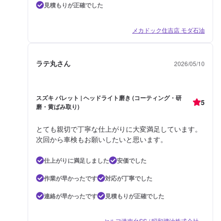
見積もりが正確でした
メカドック住吉店 モダ石油
ラテ丸さん
2026/05/10
スズキ パレット | ヘッドライト磨き (コーティング・研
5
磨・黄ばみ取り)
とても親切で丁寧な仕上がりに大変満足しています。
次回から車検もお願いしたいと思います。
仕上がりに満足しました
安価でした
作業が早かったです
対応が丁寧でした
連絡が早かったです
見積もりが正確でした
セルフ港南台SS / 昭和礦油株式会社