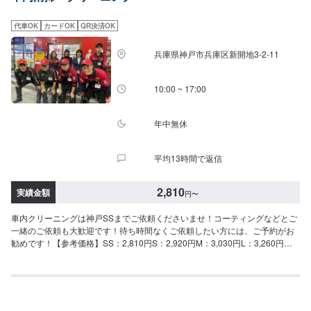
代車OK
カードOK
QR決済OK
兵庫県神戸市兵庫区新開地3-2-11
10:00 ~ 17:00
年中無休
平均13時間で返信
2,810
実績金額
円
〜
車内クリーニングは神戸SSまでご依頼くださいませ！コーティングなどとご
一緒のご依頼も大歓迎です！待ち時間なくご依頼したい方には、ご予約がお
勧めです！【参考価格】SS：2,810円S：2,920円M：3,030円L：3,260円
LL：3,590円XL：4,020円