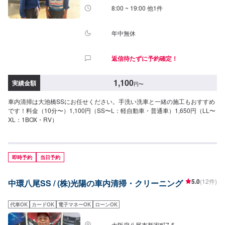
8:00 ~ 19:00 他1件
年中無休
返信待たずに予約確定！
1,100
実績金額
円
〜
車内清掃は大池橋SSにお任せください。手洗い洗車と一緒の施工もおすすめ
です！料金（10分〜）1,100円（SS〜L：軽自動車・普通車）1,650円（LL〜
XL：1BOX・RV）
即時予約
当日予約
5.0
(12件)
中環八尾SS / (株)光陽の車内清掃・クリーニング
代車OK
カードOK
電子マネーOK
ローンOK
大阪府八尾市新家町7-5