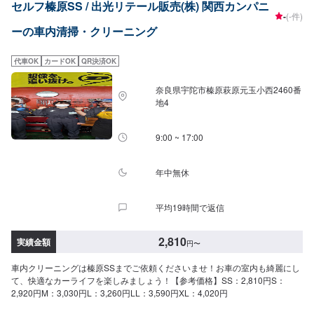
セルフ榛原SS / 出光リテール販売(株) 関西カンパニ
-
(-件)
ーの車内清掃・クリーニング
代車OK
カードOK
QR決済OK
奈良県宇陀市榛原萩原元玉小西2460番
地4
9:00 ~ 17:00
年中無休
平均19時間で返信
2,810
実績金額
円
〜
車内クリーニングは榛原SSまでご依頼くださいませ！お車の室内も綺麗にし
て、快適なカーライフを楽しみましょう！【参考価格】SS：2,810円S：
2,920円M：3,030円L：3,260円LL：3,590円XL：4,020円