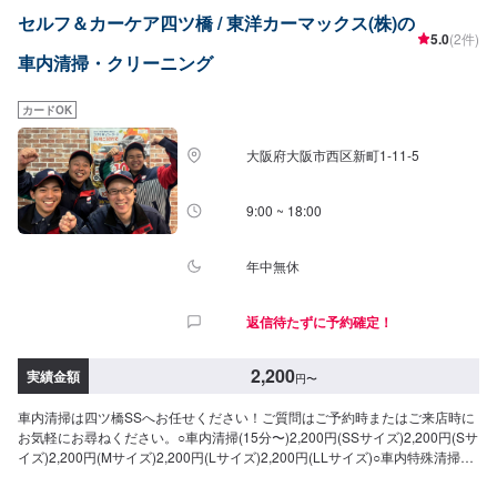
セルフ＆カーケア四ツ橋 / 東洋カーマックス(株)の
5.0
(2件)
車内清掃・クリーニング
カードOK
大阪府大阪市西区新町1-11-5
9:00 ~ 18:00
年中無休
返信待たずに予約確定！
2,200
実績金額
円
〜
車内清掃は四ツ橋SSへお任せください！ご質問はご予約時またはご来店時に
お気軽にお尋ねください。○車内清掃(15分〜)2,200円(SSサイズ)2,200円(Sサ
イズ)2,200円(Mサイズ)2,200円(Lサイズ)2,200円(LLサイズ)○車内特殊清掃
【グルーミング】抗ウイルス・抗菌(3時間30分〜)26,950円(SSサイ
ズ)30,800円(Sサイズ)34,650円(Mサイズ)38,500円(Lサイズ)46,200円(LLサイ