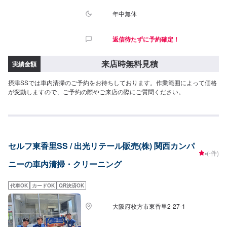
年中無休
返信待たずに予約確定！
来店時無料見積
実績金額
摂津SSでは車内清掃のご予約をお待ちしております。作業範囲によって価格
が変動しますので、ご予約の際やご来店の際にご質問ください。
セルフ東香里SS / 出光リテール販売(株) 関西カンパ
-
(-件)
ニーの車内清掃・クリーニング
代車OK
カードOK
QR決済OK
大阪府枚方市東香里2-27-1