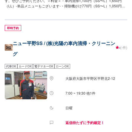
す。ぜひご予約ください。＜料金＞・車内清掃1,100円（SS〜L）1,650円
（LL）-単品メニューもございます-・掃除機がけ770円（SS〜L）1,050円
（LL）・内窓拭き550円（SS〜L）750円（LL）
即時予約
ニュー平野SS / (株)光陽の車内清掃・クリーニン
3位
-
(-件)
グ
代車OK
カードOK
電子マネーOK
ローンOK
大阪府大阪市平野区平野北2-12
7:00 ~ 19:30 他1件
日曜
返信待たずに予約確定！