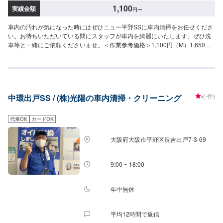
1,100
実績金額
円
〜
車内の汚れが気になった時にはぜひニュー平野SSに車内清掃をお任せくださ
い。お待ちいただいている間にスタッフが車内を綺麗にいたします。ぜひ洗
車等と一緒にご依頼くださいませ。＜作業参考価格＞1,100円（M）1,650円
（L）
-
(-件)
中環出戸SS / (株)光陽の車内清掃・クリーニング
代車OK
カードOK
大阪府大阪市平野区長吉出戸7-3-69
9:00 ~ 18:00
年中無休
平均12時間で返信