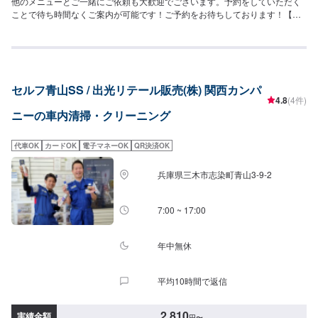
他のメニューとご一緒にご依頼も大歓迎でございます。予約をしていただく
ことで待ち時間なくご案内が可能です！ご予約をお待ちしております！【参
考価格】SS：2,810円S：2,920円M：3,030円L：3,260円LL：3,590円XL：
4,020円
セルフ青山SS / 出光リテール販売(株) 関西カンパ
4.8
(4件)
ニーの車内清掃・クリーニング
代車OK
カードOK
電子マネーOK
QR決済OK
兵庫県三木市志染町青山3-9-2
7:00 ~ 17:00
年中無休
平均10時間で返信
2,810
実績金額
円
〜