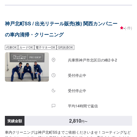
神戸北町SS / 出光リテール販売(株) 関西カンパニー
-
(-件)
の車内清掃・クリーニング
代車OK
カードOK
電子マネーOK
QR決済OK
兵庫県神戸市北区日の峰2-9-2
受付停止中
受付停止中
平均14時間で返信
2,810
実績金額
円
〜
車内クリーニングは神戸北町SSまでご依頼くださいませ！コーティングなど