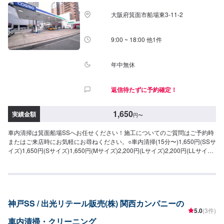
大阪府箕面市船場東3-11-2
9:00 ~ 18:00 他1件
年中無休
返信待たずに予約確定！
1,650
実績金額
円
〜
車内清掃は箕面船場SSへお任せください！施工についてのご質問はご予約時
またはご来店時にお気軽にお尋ねください。○車内清掃(15分〜)1,650円(SSサ
イズ)1,650円(Sサイズ)1,650円(Mサイズ)2,200円(Lサイズ)2,200円(LLサイ
ズ)○車内特殊清掃【グルーミング】抗ウイルス・抗菌(3時間30分〜)26,950円
(SSサイズ)30,800円(Sサイズ)34,650円(Mサイズ)38,500円(Lサイズ)46,200
円(LLサイズ)
神戸SS / 出光リテール販売(株) 関西カンパニーの
5.0
(3件)
車内清掃・クリーニング