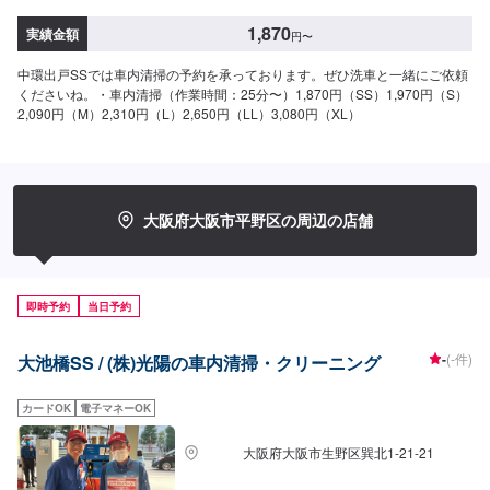
1,870
実績金額
円
〜
中環出戸SSでは車内清掃の予約を承っております。ぜひ洗車と一緒にご依頼
くださいね。・車内清掃（作業時間：25分〜）1,870円（SS）1,970円（S）
2,090円（M）2,310円（L）2,650円（LL）3,080円（XL）
大阪府大阪市平野区の周辺の店舗
即時予約
当日予約
-
(-件)
大池橋SS / (株)光陽の車内清掃・クリーニング
カードOK
電子マネーOK
大阪府大阪市生野区巽北1-21-21