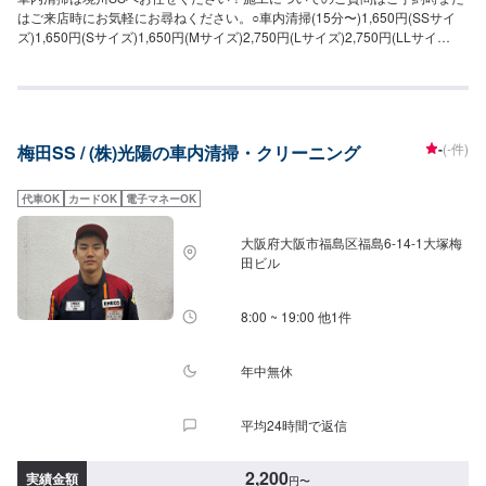
はご来店時にお気軽にお尋ねください。○車内清掃(15分〜)1,650円(SSサイ
ズ)1,650円(Sサイズ)1,650円(Mサイズ)2,750円(Lサイズ)2,750円(LLサイ
ズ)2,750円(XLサイズ)○車内特殊清掃【グルーミング】抗ウイルス・抗菌(3時
間30分〜)26,950円(SSサイズ)30,800円(Sサイズ)34,650円(Mサイズ)38,500
円(Lサイズ)46,200円(LLサイズ)
-
(-件)
梅田SS / (株)光陽の車内清掃・クリーニング
代車OK
カードOK
電子マネーOK
大阪府大阪市福島区福島6-14-1大塚梅
田ビル
8:00 ~ 19:00 他1件
年中無休
平均24時間で返信
2,200
実績金額
円
〜