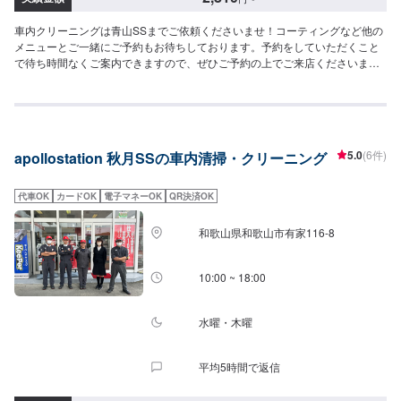
車内クリーニングは青山SSまでご依頼くださいませ！コーティングなど他の
メニューとご一緒にご予約もお待ちしております。予約をしていただくこと
で待ち時間なくご案内できますので、ぜひご予約の上でご来店くださいま
せ！【参考価格】SS：2,810円S：2,920円M：3,030円L：3,260円LL：3,590
円XL：4,020円
5.0
(6件)
apollostation 秋月SSの車内清掃・クリーニング
代車OK
カードOK
電子マネーOK
QR決済OK
和歌山県和歌山市有家116-8
10:00 ~ 18:00
水曜・木曜
平均5時間で返信