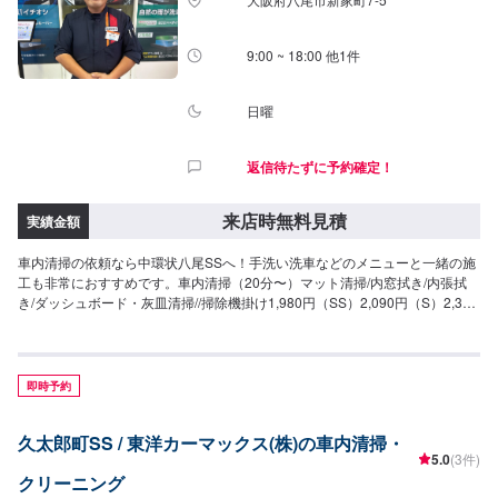
9:00 ~ 18:00 他1件
日曜
返信待たずに予約確定！
来店時無料見積
実績金額
車内清掃の依頼なら中環状八尾SSへ！手洗い洗車などのメニューと一緒の施
工も非常におすすめです。車内清掃（20分〜）マット清掃/内窓拭き/内張拭
き/ダッシュボード・灰皿清掃//掃除機掛け1,980円（SS）2,090円（S）2,310
円（M）2,640円（L）3,080円（LL）3,520円（XL）車内まるごとクリーニン
グ（半日）中古車を買った時やお車を譲るときに42,800円（SS）47,300円
（S）51,900円（M）55,300円（L）60,800円（LL）71,100円（XL）シート
クリーニング（30分〜）シートの汚れとシミをしっかり落とします6,240円
即時予約
（1席）12,150円（2席）23,790円（3席）35,740円（6席）
久太郎町SS / 東洋カーマックス(株)の車内清掃・
5.0
(3件)
クリーニング