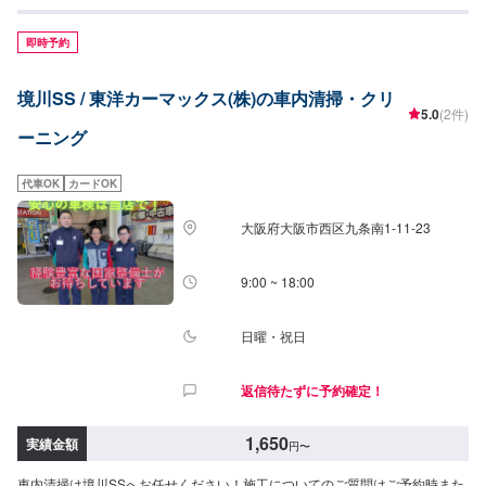
ズ)
即時予約
境川SS / 東洋カーマックス(株)の車内清掃・クリ
5.0
(2件)
ーニング
代車OK
カードOK
大阪府大阪市西区九条南1-11-23
9:00 ~ 18:00
日曜・祝日
返信待たずに予約確定！
1,650
実績金額
円
〜
車内清掃は境川SSへお任せください！施工についてのご質問はご予約時また