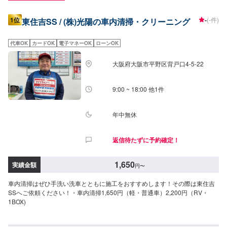
1位
-
(-件)
東住吉SS / (株)光陽の車内清掃・クリーニング
代車OK
カードOK
電子マネーOK
ローンOK
大阪府大阪市平野区背戸口4-5-22
9:00 ~ 18:00 他1件
年中無休
返信待たずに予約確定！
1,650
実績金額
円
〜
車内清掃はぜひ手洗い洗車とともに施工をおすすめします！その際は東住吉
SSへご依頼ください！・車内清掃1,650円（軽・普通車）2,200円（RV・
1BOX)