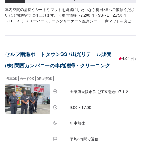
車内空間の清掃やシートやマットを綺麗にしたいなら梅田SSへご依頼くださ
いね！快適空間に仕上げます。＜車内清掃＞2,200円（SS〜L）2,750円
（LL・XL）＜スーパースチームクリーナー＞座席シート・床マットを丸ごと
洗浄・シートクリーニング2,200円〜/脚・床マットクリーニング880円〜/
枚・シート・マット。オールクリーニング11,000円〜
セルフ南港ポートタウンSS / 出光リテール販売
4.0
(1件)
(株) 関西カンパニーの車内清掃・クリーニング
代車OK
カードOK
QR決済OK
大阪府大阪市住之江区南港中7-1-2
9:00 ~ 17:00
年中無休
平均8時間で返信