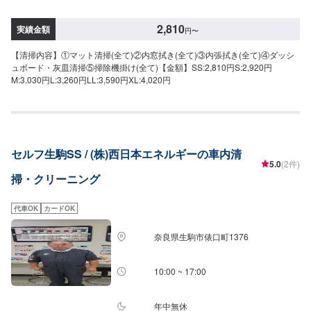
2,810
実績金額
円
〜
【清掃内容】①マット清掃(全て)②内窓拭き(全て)③内張拭き(全て)④ダッシ
ュボード・灰皿清掃⑤掃除機掛け(全て)【金額】SS:2,810円S:2,920円
M:3,030円L:3,260円LL:3,590円XL:4,020円
セルフ生駒SS / (株)西日本エネルギーの車内清
5.0
(2件)
掃・クリーニング
代車OK
カードOK
奈良県生駒市俵口町1376
10:00 ~ 17:00
年中無休