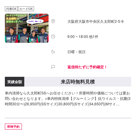
代車OK
カードOK
大阪府大阪市中央区久太郎町2-5-9
9:00 ~ 18:00 他1件
日曜・祝日
返信待たずに予約確定！
来店時無料見積
実績金額
車内清掃なら久太郎町SSへお任せください！所要時間や価格については要お
問い合わせとなります。○車内特殊清掃【グルーミング】抗ウイルス・抗菌(3
時間30分〜)26,950円(SSサイズ)30,800円(Sサイズ)34,650円(Mサイ
ズ)38,500円(Lサイズ)46,200円(LLサイズ)
即時予約