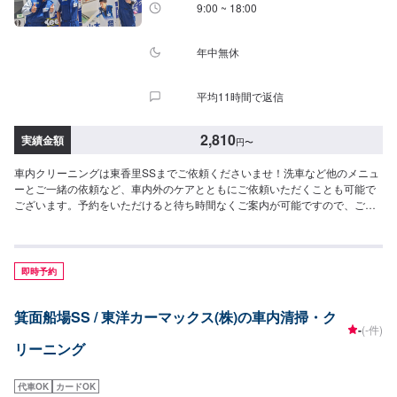
9:00 ~ 18:00
年中無休
平均11時間で返信
2,810
実績金額
円
〜
車内クリーニングは東香里SSまでご依頼くださいませ！洗車など他のメニュ
ーとご一緒の依頼など、車内外のケアとともにご依頼いただくことも可能で
ございます。予約をいただけると待ち時間なくご案内が可能ですので、ご予
約がおすすめです。【参考価格】SS：2,810円S：2,920円M：3,030円L：
3,260円LL：3,590円XL：4,020円
即時予約
箕面船場SS / 東洋カーマックス(株)の車内清掃・ク
-
(-件)
リーニング
代車OK
カードOK