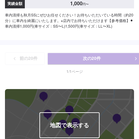
1,000
実績金額
円
〜
車内清掃も秋月SSにぜひお任せください！お待ちいただいている時間（約20
分）に車内を綺麗にいたします。※店内でお待ちいただけます【参考価格】⚫︎
車内清掃1,000円(車サイズ：SS〜L)1,500円(車サイズ：LL〜XL)
前の
20
件
次の
20
件
1
/
1
ページ
地図で表示する