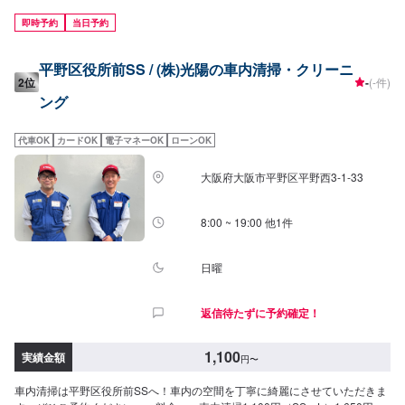
即時予約
当日予約
平野区役所前SS / (株)光陽の車内清掃・クリーニ
2位
-
(-件)
ング
代車OK
カードOK
電子マネーOK
ローンOK
大阪府大阪市平野区平野西3-1-33
8:00 ~ 19:00 他1件
日曜
返信待たずに予約確定！
1,100
実績金額
円
〜
車内清掃は平野区役所前SSへ！車内の空間を丁寧に綺麗にさせていただきま