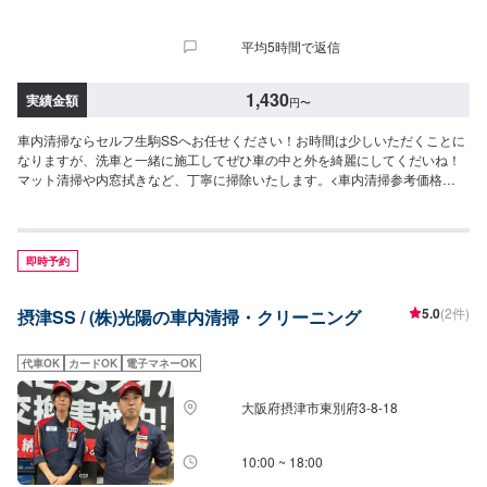
平均5時間で返信
1,430
実績金額
円
〜
車内清掃ならセルフ生駒SSへお任せください！お時間は少しいただくことに
なりますが、洗車と一緒に施工してぜひ車の中と外を綺麗にしてくだいね！
マット清掃や内窓拭きなど、丁寧に掃除いたします。<車内清掃参考価格
>1,540円（Sサイズ）1,760円（Mサイズ）1,980円（Lサイズ）2,200円（LL
サイズ）3,300円（XLサイズ）
即時予約
5.0
(2件)
摂津SS / (株)光陽の車内清掃・クリーニング
代車OK
カードOK
電子マネーOK
大阪府摂津市東別府3-8-18
10:00 ~ 18:00