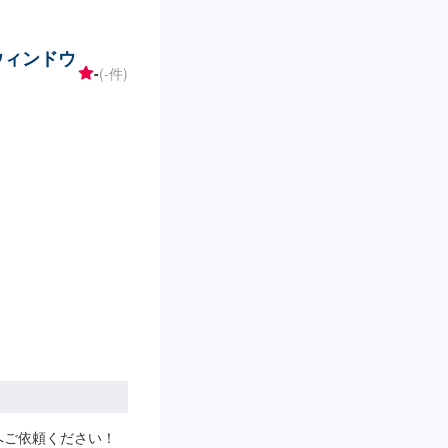
用ウィンドウ
-
(-件)
へご依頼ください！