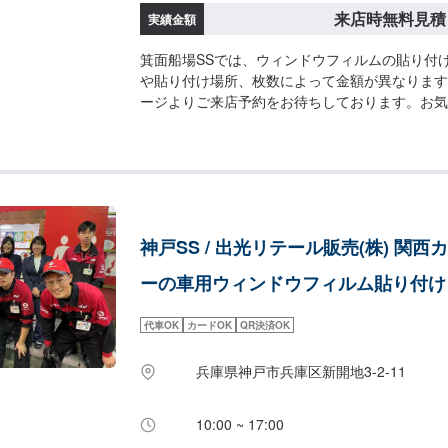
来店時無料見積
実績金額
箕面船場SSでは、ウィンドウフィルムの貼り付
や貼り付け場所、枚数によって金額が異なります
ージよりご来店予約をお待ちしております。お気
ださいませ！※車検非適合品の貼り付けはできま
神戸SS / 出光リテール販売(株) 関西
ーの車用ウィンドウフィルム貼り付け
代車OK
カードOK
QR決済OK
兵庫県神戸市兵庫区新開地3-2-11
10:00 ~ 17:00