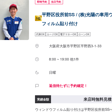
即時予約
当日予約
平野区役所前SS / (株)光陽の車
1位
フィルム貼り付け
代車OK
カードOK
電子マネーOK
ローンOK
大阪府大阪市平野区平野西3-1-33
8:00 ~ 19:00 他1件
日曜
返信待たずに予約確定！
来店時無料見積
実績金額
ウィンドウフィルム貼り付けは平野区役所前SS