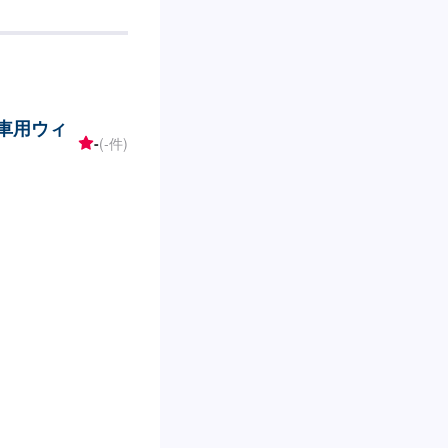
の車用ウィ
-
(-件)