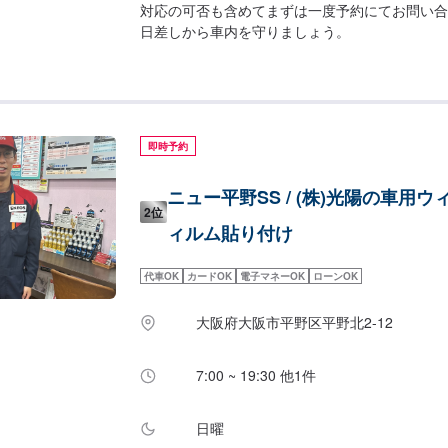
対応の可否も含めてまずは一度予約にてお問い合
日差しから車内を守りましょう。
即時予約
ニュー平野SS / (株)光陽の車用
2位
ィルム貼り付け
代車OK
カードOK
電子マネーOK
ローンOK
大阪府大阪市平野区平野北2-12
7:00 ~ 19:30 他1件
日曜