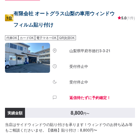
有限会社 オートグラス山梨の車用ウィンドウ
1位
5.0
(1件)
フィルム貼り付け
代車OK
カードOK
電子マネーOK
QR決済OK
山梨県甲府市徳行3-3-21
受付停止中
受付停止中
返信待たずに予約確定！
8,800
実績金額
円
〜
当店はサイドウィンドウの貼り付けを承ります！ウィンドウのお持ち込み等
もご相談くださいませ。【価格】貼り付け：8,800円〜