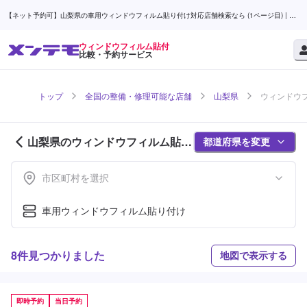
【ネット予約可】山梨県の車用ウィンドウフィルム貼り付け対応店舗検索なら (1ページ目) | メ
ンテモ
ウィンドウフィルム貼付
比較・予約サービス
トップ
全国の整備・修理可能な店舗
山梨県
ウィンドウフ
山梨県のウィンドウフィルム貼付
都道府県を変更
対応店舗紹介 (1ページ目)
市区町村を選択
車用ウィンドウフィルム貼り付け
8件見つかりました
地図で表示する
即時予約
当日予約