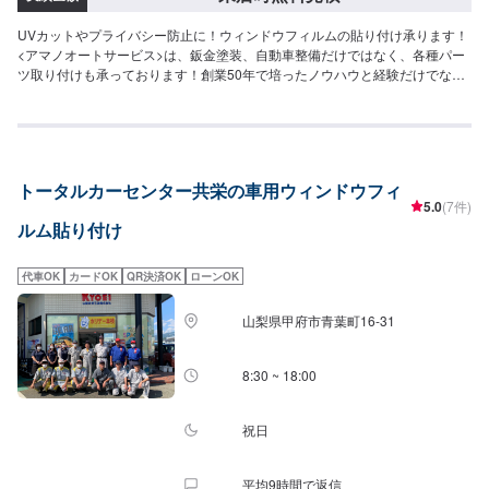
UVカットやプライバシー防止に！ウィンドウフィルムの貼り付け承ります！
<アマノオートサービス>は、鈑金塗装、自動車整備だけではなく、各種パー
ツ取り付けも承っております！創業50年で培ったノウハウと経験だけでな
く、様々なネットワークを通じて積極的な技術向上に取組んでいますので、
多くのお客様にご満足いただいております。ぜひお気軽にお問い合わせくだ
さい。不意なトラブルが起きてもすぐに対応できるよう、メーカー・車種を
問わず、多様な技術・知識を熟知している当社にお任せ下さい！-----------------
----------【1】オファーにてお問い合わせ【2】お見積り【3】お見積りにご納
トータルカーセンター共栄の車用ウィンドウフィ
得いただければ作業開始【4】仕上がり次第納車---------------------------------------
5.0
(7件)
---------------◆注意（必ずご確認ください）◆※写真は見本です。損傷具合等に
ルム貼り付け
より価格、納車時期は変動します。予めご了承ください。※輸入車の修理・メ
ンテナンスの際に、部品の輸入が必要となる場合がございます。部品到着ま
でにお時間がかかる場合には、納車までお時間をいただいております。※内容
代車OK
カードOK
QR決済OK
ローンOK
などにより、代車の貸し出しが出来かねる場合もございますので、予めご了
承ください。【定休日・営業時間】定休日：日曜日、祝日営業時間：
山梨県甲府市青葉町16-31
8:30~17:30
8:30 ~ 18:00
祝日
平均9時間で返信