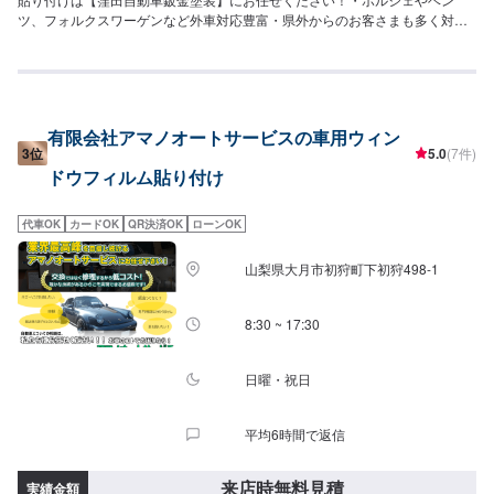
ツ、フォルクスワーゲンなど外車対応豊富・県外からのお客さまも多く対応
しております！当店では分かりづらい修理費用をわかりやすくご説明し、納
得の行く修理を行っていけるよう心がけております。また、スタッフの知
識・技術の教育にも力を入れておりますので、お客様の疑問や不安にご納得
いただくまでご説明いたします。ぜひお客様の大切なお車を私たちにお任せ
ください。【1】オファーにてお問い合わせ【2】お見積り【3】お見積りに
有限会社アマノオートサービスの車用ウィン
ご納得いただければ作業開始【4】仕上がり次第納車《代車について》修理・
3位
5.0
(7件)
メンテナンス期間中は代車を無料で手配しております。※ガソリン代はお客様
ドウフィルム貼り付け
にご負担いただきます。※写真は見本です。状態や車種などにより金額が変わ
りますので、予めご了承ください。【定休日・営業時間】定休日：日曜日、
祝日営業時間：9:00~18:00
代車OK
カードOK
QR決済OK
ローンOK
山梨県大月市初狩町下初狩498-1
8:30 ~ 17:30
日曜・祝日
平均6時間で返信
来店時無料見積
実績金額