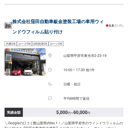
株式会社窪田自動車鈑金塗装工場の車用ウィ
2位
4.9
(61件)
ンドウフィルム貼り付け
代車OK
カードOK
QR決済OK
ローンOK
山梨県甲府市東光寺2-23-19
10:00 ~ 17:30 他1件
日曜・祝日
平均6時間で返信
5,000
60,000
実績金額
円
〜
円
＼Googleの口コミ数山梨県内No.1！／山梨県甲府市のウィンドウフィルムの
貼り付けは【窪田自動車鈑金塗装】にお任せください！・ポルシェやベン