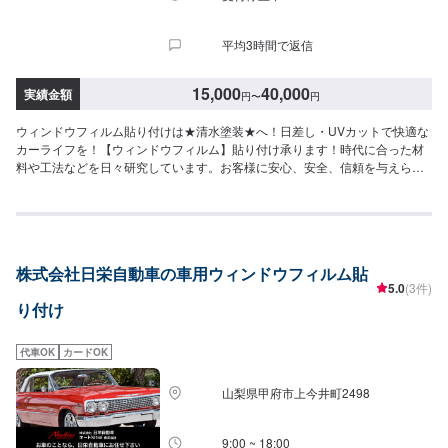
平均3時間で返信
15,000
40,000
実績金額
円
〜
円
ウィンドウフィルム貼り付けは★清水塗装★へ！日差し・UVカットで快適な
カーライフを！【ウィンドウフィルム】貼り付け承ります！時代に合った材
料や工法などを日々研究しています。お客様に安心、安全、信頼を与えら
れ、かつ環境問題にも真剣に取り組んでいます。人にもお車にも地球にもや
さしい工場を目指しています。★特定整備認証工場★先進安全自動車対応優
良車体整備事業者------------------------------【1】オファーにてお問い合わせ
【2】お見積り【3】お見積りにご納得いただければ作業開始【4】仕上がり
次第納車◆◆◆◆ご来店・受付◆◆◆◆工場内のスタッフに「メンテモで予
株式会社日栄自動車の車用ウィンドウフィルム貼
約」とお伝えください。また、お名前を併せてお伝えいただければ、スムー
5.0
(3件)
ズにご案内が可能です。◇◇◇◇代車について◇◇◇◇・車両タイプ別に代
り付け
車を12台保有し修理のご依頼のお客様に無料で貸出しています。※ガソリン
代はお客様にご負担頂いております。予めご了承ください。◆◆◆◆注意
◆◆◆◆◆※写真は見本です。状態や車種などにより金額が変わりますので、
代車OK
カードOK
予めご了承ください。☆☆ご予約お待ちしております！☆☆【定休日・営業
時間】定休日：日曜日営業時間：9:00~18:00
山梨県甲府市上今井町2498
9:00 ~ 18:00