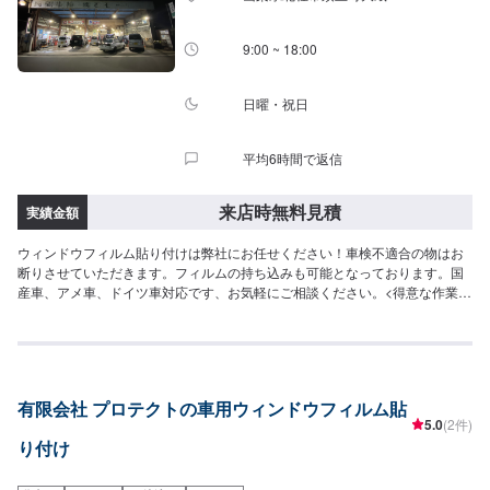
9:00 ~ 18:00
日曜・祝日
平均6時間で返信
来店時無料見積
実績金額
ウィンドウフィルム貼り付けは弊社にお任せください！車検不適合の物はお
断りさせていただきます。フィルムの持ち込みも可能となっております。国
産車、アメ車、ドイツ車対応です、お気軽にご相談ください。<得意な作業・
車種>弊社は民間車検場ですので、車検・点検はもちろん得意としておりま
す。また、ナビやオーディオ取り付けなどの作業も得意としておりますの
で、ご予約をお待ちしております。カスタム(合法のもの)も自信を持っており
ます。お問い合わせくださいませ。車種では、国産車、ドイツ車、アメリカ
車の整備・修理を得意としております。また、電気自動車に関する作業も得
有限会社 プロテクトの車用ウィンドウフィルム貼
意としておりますので、弊社にお任せください。
5.0
(2件)
り付け