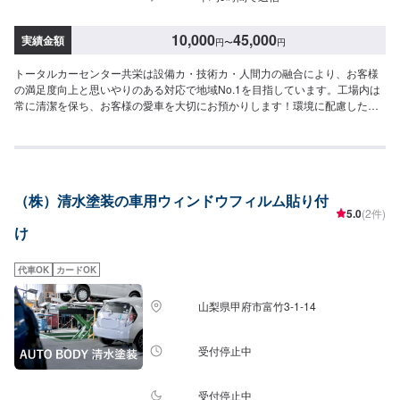
10,000
45,000
実績金額
円
〜
円
トータルカーセンター共栄は設備カ・技術カ・人間力の融合により、お客様
の満足度向上と思いやりのある対応で地域No.1を目指しています。工場内は
常に清潔を保ち、お客様の愛車を大切にお預かりします！環境に配慮した塗
装室、フレーム修正機でミリ単位まで修理が可能になっています。さらには
低電圧取扱者(電気工事のプロフェッショナル)のいる工場ですので、ハイブリ
ッド車の修理もお任せください！--------------------------------------------------【1】
オファーにてお問い合わせ【2】お見積り【3】お見積りにご納得いただけれ
ば作業開始【4】仕上がり次第納車-----納期について-----納期は通常1日〜2日
（株）清水塗装の車用ウィンドウフィルム貼り付
で納車となります。納期は前後する場合がございます。予め、ご了承くださ
5.0
(2件)
い。-----パーツ持ち込みについて-----パーツの持ち込みは不可となっておりま
け
す。ご了承ください。-----代車について-----無料の代車をご用意しています。
お車の作業中は代車をご利用ください。※代車の燃料代はお客様にご負担いた
だいております。-----ご来店時の注意、受付方法-----県道22号から青葉町交差
代車OK
カードOK
点を南に曲がり、200ｍ直進その後右折すると前方右側20ｍの位置にござい
ます。入庫の際はお気をつけてお越しください。駐車スペースは事務所前の
山梨県甲府市富竹3-1-14
空いているスペースに駐車してください。受付はスタッフへ「メンテモで予
約しました」とお伝えください。ご案内いたします。【定休日・営業時間】
定休日：祝日営業時間：8:30~19:00
受付停止中
受付停止中