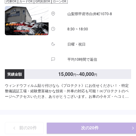
代車OK
カードOK
QR決済OK
ローンOK
山梨県甲府市白井町1070-8
8:30 ~ 18:00
日曜・祝日
平均10時間で返信
15,000
40,000
実績金額
円
〜
円
ウィンドウフィルム貼り付けなら《プロテクト》にお任せください！・特定
整備認証工場・経験豊富確かな技術・外車の対応も可能！㈲プロテクトのペ
ージへアクセスいただき、ありがとうございます。お車の小キズ・ヘコミ・
事故での損傷等の修復からその他各種サービスの提供をおこなっておりま
す。社員一同、お客様の身になり、しっかりしたサービスの提供に自信があ
ります。また、お困り事がございましたら、お気軽にお問い合わせくださ
い。------------------------------【1】オファーにてお問い合わせ【2】お見積り
【3】お見積りにご納得いただければ作業開始【4】仕上がり次第納車《代車
前の
20
件
次の
20
件
について》お車をお預かりしている間は、無料の代車貸し出しをご利用くだ
さい。※ガソリン代はお客様にご負担頂いております。予めご了承ください。