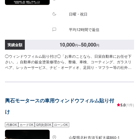
日曜・祝日
平均12時間で返信
10,000
50,000
実績金額
円
〜
円
◯ウィンドウフィルム貼り付け◯「お車のことなら、日栄自動車にお任せ下
さい。」自動車の鈑金塗装修理から、整備、車検、コーティング、ガラスリ
ペア、レッカーサービス、ナビ・オーディオ、足回り・マフラー等の社外パ
ーツ取り付けまで、自動車の事は何でもお任せ下さい！自動車鈑金塗装・修
理、国産車、外車の傷、へこみ、保険事故（車両保険、対物保険など）も承
ります。こすり傷、へこみ、クリア剥げを鈑金で修理いたします。--------------
------------------------------------【1】オファーにてお問い合わせ【2】お見積り
【3】お見積りにご納得いただければ作業開始【4】仕上がり次第納車◯パー
輿石モータースの車用ウィンドウフィルム貼り付
ツのお持ち込みについて◯新品・中古パーツのお持ち込み可能ですオファー
5.0
(1件)
にて詳細をお送り頂きますようお願い致します。◯代車について◯代車無料
け
貸出しております。作業中は代車をご利用ください。燃料代はお客様にご負
担頂いております。【定休日・営業時間】定休日：日曜日、祝日営業時間：
9:00~18:00
代車OK
カードOK
QR決済OK
ローンOK
山梨県北杜市須玉町大蔵860-1