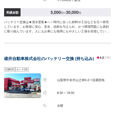
5,000
30,000
実績金額
円
〜
円
バッテリー交換は★清水塗装★へ！時代に合った材料や工法などを日々研究
しています。お客様に安心、安全、信頼を与えられ、かつ環境問題にも真剣
に取り組んでいます。人にもお車にも地球にもやさしい工場を目指していま
す。★特定整備認証工場★先進安全自動車対応優良車体整備事業者--------------
----------------【1】オファーにてお問い合わせ【2】お見積り【3】お見積りに
ご納得いただければ作業開始【4】仕上がり次第納車◆◆◆◆ご来店・受付
◆◆◆◆工場内のスタッフに「メンテモで予約」とお伝えください。また、
お名前を併せてお伝えいただければ、スムーズにご案内が可能です。
4.5
(7件)
碓井自動車株式会社のバッテリー交換 (持ち込み)
◇◇◇◇代車について◇◇◇◇・車両タイプ別に代車を12台保有し修理のご
依頼のお客様に無料で貸出しています。※ガソリン代はお客様にご負担頂いて
おります。予めご了承ください。◆◆◆◆注意◆◆◆◆◆※写真は見本です。
代車OK
カードOK
状態や車種などにより金額が変わりますので、予めご了承ください。☆☆ご
予約お待ちしております！☆☆【定休日・営業時間】定休日：日曜日営業時
山梨県中央市山之神3-2-1流通団地
間：9:00~18:00
8:30 ~ 18:30
水曜