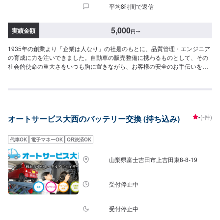
平均8時間で返信
5,000
実績金額
円
〜
1935年の創業より「企業は人なり」の社是のもとに、品質管理・エンジニア
の育成に力を注いできました。自動車の販売整備に携わるものとして、その
社会的使命の重大さをいつも胸に置きながら、お客様の安全のお手伝いをさ
せていただいております！--------------------------------------------------【1】オファ
ーにてお問い合わせ【2】お見積り【3】お見積りにご納得いただければ作業
開始【4】仕上がり次第納車-----納期について-----納期は通常即日で納車とな
ります。納期は前後する場合がございます。予め、ご了承ください。-----パー
ツ持ち込みについて-----パーツの持ち込み可能です。オファーにて詳細をお願
-
(-件)
オートサービス大西のバッテリー交換 (持ち込み)
い致します。-----代車について-----無料の代車をご用意しています。お車の作
業中は代車をご利用ください。※代車の燃料代はお客様にご負担いただいてお
ります。-----ご来店時の注意、受付方法-----県道3号線、流通センター北の信
代車OK
電子マネーOK
QR決済OK
号を釜無川方面に曲がり、600ｍほど進んだ左手にあります。入庫の際はお
気をつけてお越しください。駐車スペースは事務所前の空いているスペース
山梨県富士吉田市上吉田東8-8-19
に駐車してください。受付はスタッフへ「メンテモで予約しました」とお伝
えください。ご案内いたします。【定休日・営業時間】定休日：水曜日営業
時間：8:30~18:30
受付停止中
受付停止中