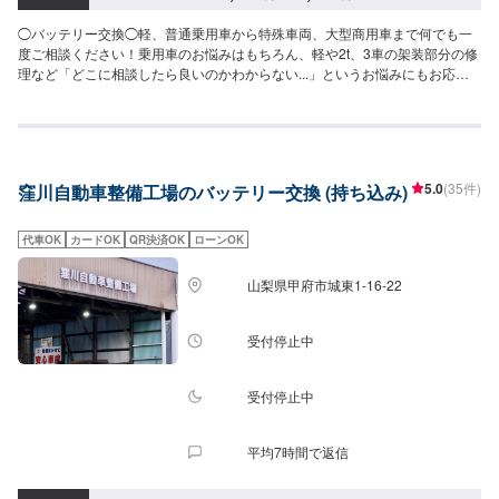
◯バッテリー交換◯軽、普通乗用車から特殊車両、大型商用車まで何でも一
度ご相談ください！乗用車のお悩みはもちろん、軽や2t、3車の架装部分の修
理など「どこに相談したら良いのかわからない...」というお悩みにもお応え
します！【作業実績】ダイハツムーヴ13,860円----------------------------------------
----------【1】オファーにてお問い合わせ【2】お見積り【3】お見積りにご納
得いただければ作業開始【4】仕上がり次第納車◯パーツのお持ち込みについ
て◯新品・中古パーツのお持ち込み可能ですオファーにて詳細をお送り頂き
ますようお願い致します。◯代車について◯無料の代車ございます。作業中
5.0
(35件)
窪川自動車整備工場のバッテリー交換 (持ち込み)
は代車をご利用ください。燃料代はお客様にご負担いただいております。
【定休日・営業時間】定休日：日曜日、祝日、第二土曜日営業時間：
9:00~18:00
代車OK
カードOK
QR決済OK
ローンOK
山梨県甲府市城東1-16-22
受付停止中
受付停止中
平均7時間で返信