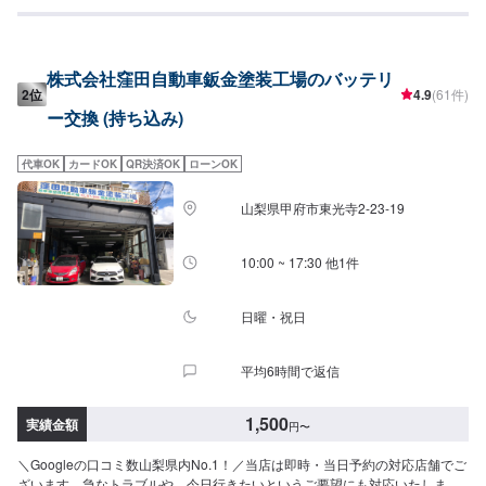
ます。【作業実績】トヨタベルタ1,700円ホンダN-BOX3,800円【1】オファ
ーにてお問い合わせ【2】お見積り【3】お見積りにご納得いただければ作業
開始【4】仕上がり次第納車《パーツの持ち込み》●新品パーツ可●中古パー
ツ可パーツの詳細・お写真など、オファーにて詳細をご入力ください。型
株式会社窪田自動車鈑金塗装工場のバッテリ
番・取り扱い説明書のお写真をお送りいただきますと、スムーズにご案内可
2位
4.9
(61件)
能です。《代車について》●代車の無料貸し出し有り福祉車両の代車もござい
ー交換 (持ち込み)
ますので、福祉車両をご希望の場合はお申し付けください。【定休日・営業
時間】定休日：日曜日、祝日、第三土曜日営業時間：9:00~18:00
代車OK
カードOK
QR決済OK
ローンOK
山梨県甲府市東光寺2-23-19
10:00 ~ 17:30 他1件
日曜・祝日
平均6時間で返信
1,500
実績金額
円
〜
＼Googleの口コミ数山梨県内No.1！／当店は即時・当日予約の対応店舗でご
ざいます。急なトラブルや、今日行きたいというご要望にも対応いたしま