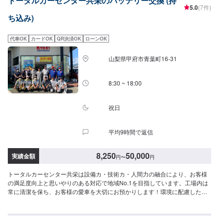
トータルカーセンター共栄のバッテリー交換 (持
理に関しましてはリサイクルパーツをご用意し、可能な限りリーズナブルな
5.0
(7件)
お値段で対応できるように配慮しています！パーツ交換の修理をご依頼いた
ち込み)
だく際に、お客様のお車の状況を詳しくお聞かせください。※ご用意できない
場合もございますので、予めご了承ください【代車】お車をお預かりしてい
る間は、代車を無料にて貸し出しております。※燃料はお客様にご負担頂いて
代車OK
カードOK
QR決済OK
ローンOK
おります。【部品について】新品・中古パーツの持ち込み可能です！オファ
ーにて、お写真や詳細情報をお送りください。部品販売も可能です！購入を
山梨県甲府市青葉町16-31
ご希望の場合には、車種・車検証などのお写真をお送りいただき、オファー
備考欄にて事前にお伝えいただきますとスムーズです。よろしくお願いいた
します。【注意（必ずご確認ください）】※輸入車の対応も可能ですが状態に
8:30 ~ 18:00
より、部品の発注が必要になります。部品の輸入が必要になる場合には、到
着までのお日にちがかかるため、納車までお時間をいただきます。※車種や状
態などにより納車時期が異なり、内容によってはお客様のご希望に沿えない
祝日
場合もございます。※内容などにより、代車の貸し出しが出来かねる場合もご
ざいます。予めご了承ください。【定休日・営業時間】定休日：日曜日営業
平均9時間で返信
時間：9:00~18:00
8,250
50,000
実績金額
円
〜
円
トータルカーセンター共栄は設備カ・技術カ・人間力の融合により、お客様
の満足度向上と思いやりのある対応で地域No.1を目指しています。工場内は
常に清潔を保ち、お客様の愛車を大切にお預かりします！環境に配慮した塗
装室、フレーム修正機でミリ単位まで修理が可能になっています。さらには
低電圧取扱者(電気工事のプロフェッショナル)のいる工場ですので、ハイブリ
ッド車の修理もお任せください！--------------------------------------------------【1】