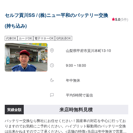
オファーにてお問い合わせ【2】お見積り【3】お見積りにご納得いただけれ
ば作業開始【4】仕上がり次第納車-----納期について-----納期は通常1日〜2日
セルフ貢川SS / (株)ニュー平和のバッテリー交換
で納車となります。納期は前後する場合がございます。予め、ご了承くださ
5.0
(5件)
い。-----パーツ持ち込みについて-----パーツの持ち込みは不可となっておりま
(持ち込み)
す。ご了承ください。-----代車について-----無料の代車をご用意しています。
お車の作業中は代車をご利用ください。※代車の燃料代はお客様にご負担いた
だいております。-----ご来店時の注意、受付方法-----県道22号から青葉町交差
代車OK
カードOK
電子マネーOK
QR決済OK
点を南に曲がり、200ｍ直進その後右折すると前方右側20ｍの位置にござい
ます。入庫の際はお気をつけてお越しください。駐車スペースは事務所前の
山梨県甲府市貢川本町13-10
空いているスペースに駐車してください。受付はスタッフへ「メンテモで予
約しました」とお伝えください。ご案内いたします。【定休日・営業時間】
定休日：祝日営業時間：8:30~19:00
9:00 ~ 18:00
年中無休
平均5時間で返信
来店時無料見積
実績金額
バッテリー交換なら弊社にお任せください！国産車の対応を中心に行ってお
りますのでお気軽にご予約ください。ハイブリット駆動用のバッテリー交換
は出来かねますのでご了承ください。<店舗の特徴>当店は年中無休で営業を