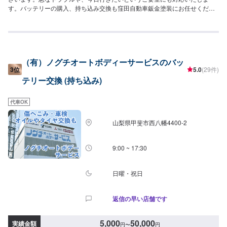
す。バッテリーの購入、持ち込み交換も窪田自動車鈑金塗装にお任せくださ
い！あらゆる修理やご相談に応えられるように、日々技術の向上に努めてお
り、様々な資格を取得しています。他店では断られた難しい整備や修理にも
ご対応いたします。《納期について》1日〜※状態などにより納期が異なりま
す。詳細は現車を確認の上でお伝えいたします。《パーツの持ち込み》☑新
品パーツの持ち込み可能！ご予約の「持ち込みパーツ」欄にメーカー・型式
（有）ノグチオートボディーサービスのバッ
をご記入くださいませ！【定休日・営業時間】定休日：日曜日、祝日営業時
3位
5.0
(29件)
間：9:00~18:00
テリー交換 (持ち込み)
代車OK
山梨県甲斐市西八幡4400-2
9:00 ~ 17:30
日曜・祝日
返信の早い店舗です
5,000
50,000
実績金額
円
〜
円