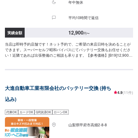
ございますので、予めご了承ください。【定休日・営業時間】定休日：日曜
年中無休
日、祝日営業時間：8:30~17:30
平均10時間で返信
12,900
実績金額
円
〜
当店は即時予約店舗です！ネット予約で、ご希望の来店日時を決めることが
できます。スーパーセルフ昭和バイパスにてバッテリー交換もお任せくださ
い！近隣であれば出張整備のご相談も承ります。【参考価格】[B19]12,900円
[B24]25,300円[D23]31,000円[D26]33,900円
大進自動車工業有限会社のバッテリー交換 (持ち
4.9
(11件)
込み)
代車OK
カードOK
QR決済OK
ローンOK
山梨県甲府市高畑2-8-8