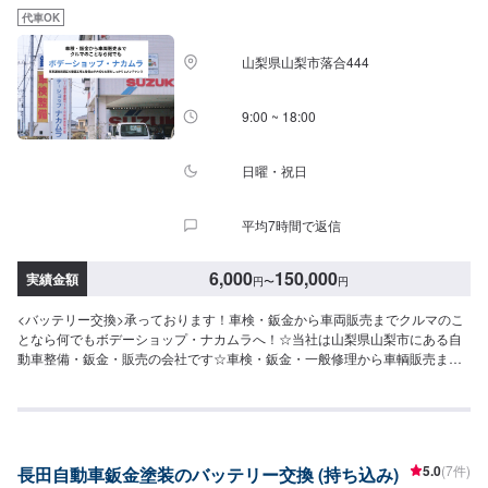
代車OK
山梨県山梨市落合444
9:00 ~ 18:00
日曜・祝日
平均7時間で返信
6,000
150,000
実績金額
円
〜
円
<バッテリー交換>承っております！車検・鈑金から車両販売までクルマのこ
となら何でもボデーショップ・ナカムラへ！☆当社は山梨県山梨市にある自
動車整備・鈑金・販売の会社です☆車検・鈑金・一般修理から車輌販売まで
クルマのことなら何でも気軽に御相談下さい。関東運輸局認証の整備工場と
整備士が大切なお車をしっかりとメンテナンスさせていただきます。☆当店
の特徴☆・山梨県山梨市の地元の皆様に愛される板金塗装工場・関東運輸局
認証の整備工場！・経験豊富なスタッフが親身に対応いたします！--------------
-------------【1】オファーにてお問い合わせ【2】お見積り【3】お見積りにご
5.0
(7件)
長田自動車鈑金塗装のバッテリー交換 (持ち込み)
納得いただければ作業開始【4】仕上がり次第納車☆代車について☆無料の代