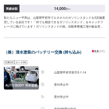
14,000
実績金額
円
〜
私たちニュー平和は、山梨県甲府市でエネオスのガソリンスタンドを3店舗運
営している会社です！「何でも相談できるガソリンスタンド」をキャッチフ
レーズに掲げています！ガソリンスタンドの他、自動車整備工場や鈑金塗装
工場を併設し、地域に密着した事業を展開しております！エリアトップクラ
スの実績を強みに、さらなるサービス品質向上を目指しております！-----------
---------------------------------------【1】オファーにてお問い合わせ【2】お見積り
【3】お見積りにご納得いただければ作業開始【4】仕上がり次第納車◯納期
について◯納期は通常60分程度で納車いたします。車種や状態などにより納
5.0
(2件)
（株）清水塗装のバッテリー交換 (持ち込み)
期が前後する場合がございます。◯代車について◯代車の貸し出しを無料で
行なっております。お車の作業中は代車をご利用ください。※代車の燃料代は
お客様に負担いただいております。予め、ご了承ください。◯バッテリー待
代車OK
カードOK
ち込みについて◯新品バッテリーの持ち込みは可能です。オファーの際に持
ち込みパーツの詳細を入力ください。◯工場への行き方◯甲府駅方面から(北
山梨県甲府市富竹3-1-14
から)新平和通りを南下して甲府南消防署を過ぎてすぐ国道20号方面から(南
から)新平和通りを国道20号から北上して左手に見えるセブンイレブンを過ぎ
てすぐ【定休日・営業時間】定休日：なし営業時間：9:00~18:00
受付停止中
受付停止中
平均3時間で返信