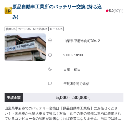
原品自動車工業所のバッテリー交換 (持ち込
1位
5.0
(97件)
み)
代車OK
カードOK
QR決済OK
ローンOK
山梨県甲府市向町394-2
9:00 ~ 18:00
日曜・祝日
平均3時間で返信
5,000
30,000
実績金額
円
〜
円
山梨県甲府市でのバッテリー交換は【原品自動車工業所】にお任せくださ
い！・国産車から輸入車まで幅広く対応！近年の車の整備は車両に装備され
ているコンピュータの診断が出来なければ作業になりません。当店では診断
機を2機種用意し、国産、輸入車メーカー70社以上の診断を可能としており