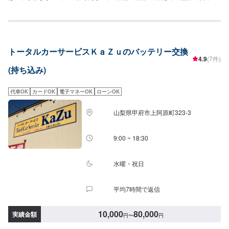
しておりますので日曜、祝日のご依頼もお待ちしております！夜も19時まで
営業しておりますのでお気軽にご予約ください！二級整備士が1名、三級整備
士が2名おります。電気自動車、大型車の対応は出来かねますのでご了承くだ
さい。当店はガソリンスタンドですので給油はもちろん、車検、タイヤ交
換、オイル交換等、お車のメンテナンスもお任せください！
トータルカーサービスＫａＺｕのバッテリー交換
4.9
(7件)
(持ち込み)
代車OK
カードOK
電子マネーOK
ローンOK
山梨県甲府市上阿原町323-3
9:00 ~ 18:30
水曜・祝日
平均7時間で返信
10,000
80,000
実績金額
円
〜
円