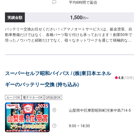
平均6時間で返信
1,500
実績金額
円
〜
バッテリー交換お任せください！<アマノオートサービス>は、鈑金塗装、自
動車整備だけではなく、各種パーツ取り付けも承っております！創業50年で
培ったノウハウと経験だけでなく、様々なネットワークを通じて積極的な技
術向上に取組んでいますので、多くのお客様にご満足いただいております。
ぜひお気軽にお問い合わせください。不意なトラブルが起きてもすぐに対応
できるよう、メーカー・車種を問わず、多様な技術・知識を熟知している当
社にお任せ下さい！コンピュータ診断機当社では、ありとあらゆる故障に備
え「コンピュータ診断機」を導入しております。エンジンのチェックランプ
スーパーセルフ昭和バイパス / (株)東日本エネル
点灯によるトラブルから、何らかの不調を起こしているエンジンのデータが
4.9
(10件)
すぐに診断できます。ハイブリッド車のような最新鋭技術を搭載した車両に
ギーのバッテリー交換 (持ち込み)
も対応しております。---------------------------【1】オファーにてお問い合わせ
【2】お見積り【3】お見積りにご納得いただければ作業開始【4】仕上がり
次第納車◆部品について◆部品販売：可能購入をご希望の場合には、車種・
カードOK
電子マネーOK
QR決済OK
車検証などのお写真をお送りいただき、オファー備考欄にて事前にお伝えい
ただきますとスムーズにご対応いたします。よろしくお願いいたします。-----
山梨県中巨摩郡昭和町河東中島714-5
-------------------------------------------------◆注意（必ずご確認ください）◆※写真
は見本です。損傷具合等により価格、納車時期は変動します。予めご了承く
ださい。※輸入車の修理・メンテナンスの際に、部品の輸入が必要となる場合
9:00 ~ 18:30
がございます。部品到着までにお時間がかかる場合には、納車までお時間を
いただいております。※内容などにより、代車の貸し出しが出来かねる場合も