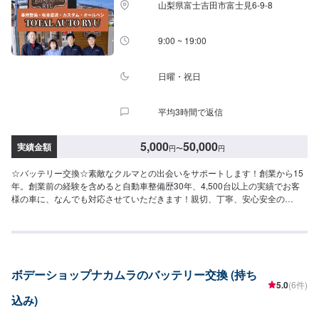
山梨県富士吉田市富士見6-9-8
9:00 ~ 19:00
日曜・祝日
平均3時間で返信
5,000
50,000
実績金額
円
〜
円
☆バッテリー交換☆素敵なクルマとの出会いをサポートします！創業から15
年。創業前の経験を含めると自動車整備歴30年、4,500台以上の実績でお客
様の車に、なんでも対応させていただきます！親切、丁寧、安心安全の
TOTALAUTORYUにぜひお越しください！-----------------------------------------------
---【1】オファーにてお問い合わせ【2】お見積り【3】お見積りにご納得い
ただければ作業開始【4】仕上がり次第納車☆パーツ持ち込みについて☆パー
ツの持ち込みは可能です。オファーの際にパーツの詳細をご入力ください。
☆代車について☆修理時の代車は無料です。修理時は代車をご利用くださ
ボデーショップナカムラのバッテリー交換 (持ち
い。燃料代はお客様のご負担となります。予め、ご了承ください。【定休
5.0
(6件)
日・営業時間】定休日：日曜日、祝日営業時間：9:00~19:00
込み)