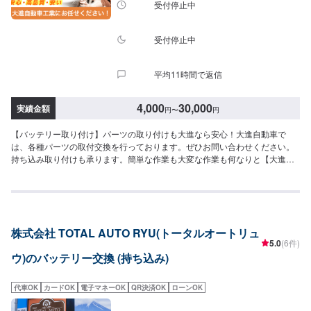
受付停止中
受付停止中
平均11時間で返信
4,000
30,000
実績金額
円
〜
円
【バッテリー取り付け】パーツの取り付けも大進なら安心！大進自動車で
は、各種パーツの取付交換を行っております。ぜひお問い合わせください。
持ち込み取り付けも承ります。簡単な作業も大変な作業も何なりと【大進自
動車】へご相談下さい！【作業実績】日産シルビアS146,700円【1】オファ
ーにてお問い合わせ【2】お見積り【3】お見積りにご納得いただければ作業
開始【4】仕上がり次第納車【大進自動車の安心：代車無料】お車をお預かり
している間、お客様には代車をご用意させていただいています。代車は別途
費用はいただかず、完全に無料でご利用いただけますのでご安心ください。※
株式会社 TOTAL AUTO RYU(トータルオートリュ
燃料代はご負担いただきます。【納車時期について】即日※状態などにより納
5.0
(6件)
車時期が異なります。※ご希望の納車時期などがございましたら、お気軽にお
ウ)のバッテリー交換 (持ち込み)
問い合わせください。【注意】※写真は見本です。※車種やグレードなどによ
り、金額・納車時期が変わります。予めご了承ください。【定休日・営業時
間】定休日：火曜日営業時間：9:00~19:00
代車OK
カードOK
電子マネーOK
QR決済OK
ローンOK