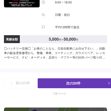
日、祝日営業時間：8:30~17:30
9:00 ~ 18:00
日曜・祝日
平均12時間で返信
5,000
50,000
実績金額
円
〜
円
◯バッテリー交換◯「お車のことなら、日栄自動車にお任せ下さい。」自動
車の鈑金塗装修理から、整備、車検、コーティング、ガラスリペア、レッカ
ーサービス、ナビ・オーディオ、足回り・マフラー等の社外パーツ取り付け
まで、自動車の事は何でもお任せ下さい！自動車鈑金塗装・修理、国産車、
外車の傷、へこみ、保険事故（車両保険、対物保険など）も承ります。こす
り傷、へこみ、クリア剥げを鈑金で修理いたします。--------------------------------
------------------【1】オファーにてお問い合わせ【2】お見積り【3】お見積り
にご納得いただければ作業開始【4】仕上がり次第納車◯パーツのお持ち込み
次の
20
件
前の
20
件
について◯新品・中古パーツのお持ち込み可能ですオファーにて詳細をお送
り頂きますようお願い致します。◯代車について◯代車無料貸出しておりま
す。作業中は代車をご利用ください。燃料代はお客様にご負担頂いておりま
1
/
2
ページ
す。【定休日・営業時間】定休日：日曜日、祝日営業時間：9:00~18:00