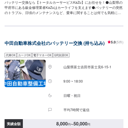
バッテリー交換なら【トータルカーサービスKaZu】にお任せを！⚫山梨県の
甲府市にある鈑金修理業者KaZuはカーライフを支えます⚫バッテリーの突然
のトラブル、日頃のメンテナンスなど、愛車に関することは何でも気軽にお
問い合わせ下さい。～トータルカ―サービスKaZu経営理念～我々はお客様の
笑顔と感動のために突っ走ります一、自動車修理のプロとして最先端の技術
と環境変化に対応し、熱い想いで心のこもった最高のサービスを提供します
一、この業界に育てられ、生かされていることに感謝し、人に信頼され、熱
い想いで社会に貢献できる会社を目指します--------------------------------------------
5.0
(5件)
中田自動車株式会社のバッテリー交換 (持ち込み)
----------------【1】オファーにてお問い合わせ【2】お見積り【3】お見積りに
ご納得いただければ作業開始【4】仕上がり次第納車⚫業務内容自動車鈑金
(板金)塗装/新車・中古車販売/車検/一般整備/自動車保険/ボディガラスコーテ
代車OK
カードOK
電子マネーOK
QR決済OK
ィング/カメラレーダーのキャリブレーション/エーミング調整⚫アフターフォ
ローサービスも充実修理や車検整備などのアフターフォローだけではなく普
山梨県富士吉田市富士見6-15-1
段のカーメンテナンスもKaZuは充実しています。ちょっとお出かけ前の日常
点検から洗車までお気軽にご相談ください。お客様のお車の安全安心のお手
伝いをスタッフ一同誠心誠意努めてまいります。是非ご利用ください。⚫パ
9:00 ~ 18:00
ーツの持ち込み●新品パーツ可●中古パーツ可パーツの詳細・お写真など、オ
ファーにて詳細をご入力ください。型番・取り扱い説明書のお写真をお送り
いただきますと、スムーズにご案内可能です。⚫代車・洗車サービスについ
日曜・祝日
て無料代車をご用意しております。※ガソリン代はお客様にご負担頂いており
ます。入庫されたお客様全員に通常3,000円ほどの洗車を【無料サービス】し
平均7時間で返信
ております。汚れがつきにくく、お客様の愛車のきれいを長く保ちます。
【定休日・営業時間】定休日：水曜日、祝日営業時間：9:00~18:30
8,000
50,000
実績金額
円
〜
円