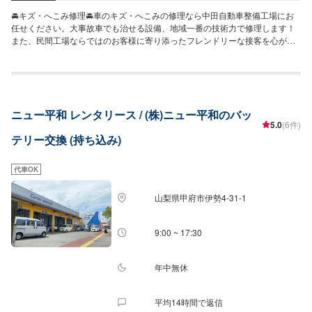
🚘キズ・へこみ修理🚘車のキズ・へこみの修理なら中田自動車整備工場にお
任せください。大事故車でも治せる設備、地域一番の技術力で修理します！
また、民間工場ならではのお客様に寄り添ったフレンドリーな接客を心がけ
ております。なんでもご相談ください！--------------------------------------------------
【1】オファーにてお問い合わせ【2】お見積り【3】お見積りにご納得いた
だければ作業開始【4】仕上がり次第納車🚘パーツの持ち込みについて🚘新
品・中古パーツの持ち込み可能。オファーにて、お写真や詳細をお送りくだ
さい。お得なリサイクルパーツでの修理も可能です。お気軽にご相談くださ
ニュー平和 レンタリース / (株)ニュー平和のバッ
い。🚘代車について🚘無料の代車をご用意しております。※燃料はお客様にご
5.0
(6件)
負担頂いております。🚘注意（必ずご確認ください）🚘※写真は見本です。損
テリー交換 (持ち込み)
傷具合等により価格、納車時期は変動します。※内容などにより、代車の貸し
出しが出来かねる場合もございますので、予めご了承ください。【定休日・
営業時間】定休日：日曜日、祝日営業時間：9:00~18:00
代車OK
山梨県甲府市伊勢4-31-1
9:00 ~ 17:30
年中無休
平均14時間で返信