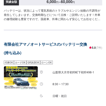
6,000
60,000
実績金額
円
〜
円
バッテリーは、状況によって電気系統のトラブルやエンジン始動の不調等が
発生してしまいます。交換時期などについて点検・ご説明いたします！外車
の修理経験も豊富ですので、国産車、外車に関わらず安心してお任せくださ
い！<当社の特徴>◾自社工場の充実設備とメカニックの確かな技術で、お車を
しっかり点検・整備！◾自動車整備士資格の最高峰！【国家1級小型自動車整
備士のいるお店】◾甲府市の老舗自動車整備工場！どんなことでもご相談下さ
い！＜お客様のご予算やご希望の時間に応じて、プランをご提案！＞★お安
く済ませたい…★お時間があまり取れない…などのご相談もお気軽にどう
有限会社アマノオートサービスのバッテリー交換
ぞ！【1】オファーにてお問い合わせ【2】お見積り【3】お見積りにご納得
5.0
(7件)
いただければ作業開始【4】仕上がり次第納車---------代車について---------修
(持ち込み)
理・メンテナンス期間中は代車を無料で手配しております。※ガソリン代はお
客様にご負担いただいております。---------注意---------※写真は見本です。※状
態や車種などにより、金額・納車時期が変わりますので、予めご了承くださ
代車OK
カードOK
QR決済OK
ローンOK
い。【定休日・営業時間】定休日：日曜日、祝日営業時間：10:00~19:00
山梨県大月市初狩町下初狩498-1
8:30 ~ 17:30
日曜・祝日