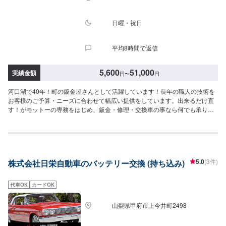
日曜・祝日
平均8時間で返信
5,600
51,000
実績金額
円
〜
円
河口湖で40年！町の鈑金屋さんとして活躍しています！長年の職人の技術を
お客様のご予算・ニーズに合わせて幅広い提供をしています。出来るだけ直
す！がモットーの専務をはじめ、鈑金・修理・交換車の事なら何でも承りま
す！県外のお客様も大歓迎ですので、ご来店お待ちしております！--------------
------------------------------------【1】オファーにてお問い合わせ【2】お見積り
【3】お見積りにご納得いただければ作業開始【4】仕上がり次第納車-----納
期について-----納期は通常即日で納車となります。納期は前後する場合がござ
います。予め、ご了承ください。-----パーツ持ち込みについて-----パーツの持
5.0
(3件)
株式会社日栄自動車のバッテリー交換 (持ち込み)
ち込み可能です。オファーにて詳細をお願い致します。-----代車について-----
無料の代車をご用意しています。お車の作業中は代車をご利用ください。※代
車の燃料代はお客様にご負担いただいております。-----ご来店時の注意、受付
代車OK
カードOK
方法-----当工場は河口湖方面から１３７号線御坂みち沿いになります。入庫の
際はお気をつけてお越しください。駐車スペースは事務所前の空いているス
山梨県甲府市上今井町2498
ペースに駐車してください。受付はスタッフへ「メンテモで予約しました」
とお伝えください。ご案内いたします。【定休日・営業時間】定休日：日曜