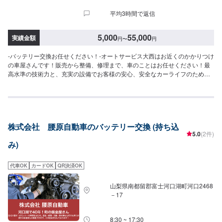
平均3時間で返信
5,000
55,000
実績金額
円
〜
円
-バッテリー交換お任せください！-オートサービス大西はお近くのかかりつけ
の車屋さんです！販売から整備、修理まで、車のことはお任せください！最
高水準の技術力と、充実の設備でお客様の安心、安全なカーライフのために
あらゆるご相談にお応えします！--------------------------------------------------【1】
オファーにてお問い合わせ【2】お見積り【3】お見積りにご納得いただけれ
ば作業開始【4】仕上がり次第納車-パーツ持ち込みについて-パーツの持ち込
みは可能です。オファーの際にパーツの詳細をご入力ください。-代車につい
て-無料の代車ご用意しております！お車の作業中は代車をご利用ください！
株式会社 腰原自動車のバッテリー交換 (持ち込
【定休日・営業時間】定休日：日曜日、祝日営業時間：8:30~18:30
5.0
(2件)
み)
代車OK
カードOK
QR決済OK
山梨県南都留郡富士河口湖町河口2468
－17
8:30 ~ 17:30