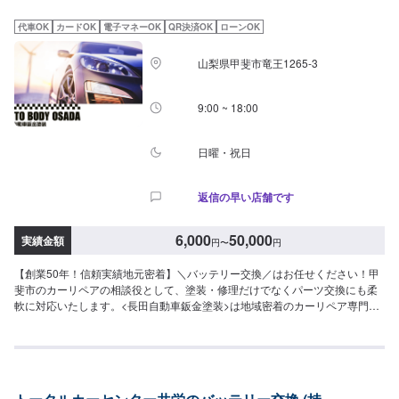
車ご用意しております。作業中は代車をご利用ください。☆注意（必ずご確
認ください）☆※写真は見本です。損傷具合等により価格、納車時期は変動し
代車OK
カードOK
電子マネーOK
QR決済OK
ローンOK
ます。予めご了承ください。※輸入車の修理・メンテナンスの際に、部品の輸
入が必要となる場合がございます。部品到着までにお時間がかかる場合に
山梨県甲斐市竜王1265-3
は、納車までお時間をいただいております。※内容などにより、代車の貸し出
しが出来かねる場合もございますので、予めご了承ください。【定休日・営
業時間】定休日：日曜日、祝日営業時間：9:00~18:00
9:00 ~ 18:00
日曜・祝日
返信の早い店舗です
6,000
50,000
実績金額
円
〜
円
【創業50年！信頼実績地元密着】＼バッテリー交換／はお任せください！甲
斐市のカーリペアの相談役として、塗装・修理だけでなくパーツ交換にも柔
軟に対応いたします。<長田自動車鈑金塗装>は地域密着のカーリペア専門店
として、高品質仕上げのサービスをご提供しています。修理方法や納車時期
など、お客様のご要望にできるだけ対応させていただきますので、お気軽に
ご相談ください！------------------------------------------------------【1】オファーにて
お問い合わせ【2】お見積り【3】お見積りにご納得いただければ作業開始
【4】仕上がり次第納車【リサイクルパーツでの修理可能！】パーツ交換の修