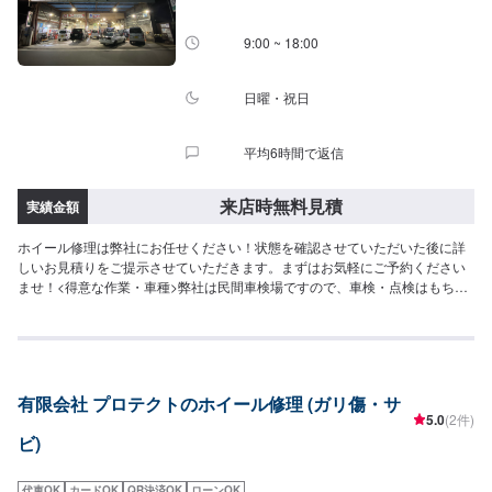
9:00 ~ 18:00
日曜・祝日
平均6時間で返信
来店時無料見積
実績金額
ホイール修理は弊社にお任せください！状態を確認させていただいた後に詳
しいお見積りをご提示させていただきます。まずはお気軽にご予約ください
ませ！<得意な作業・車種>弊社は民間車検場ですので、車検・点検はもちろ
ん得意としております。また、ナビやオーディオ取り付けなどの作業も得意
としておりますので、ご予約をお待ちしております。カスタム(合法のもの)も
自信を持っております。お問い合わせくださいませ。車種では、国産車、ド
イツ車、アメリカ車の整備・修理を得意としております。また、電気自動車
に関する作業も得意としておりますので、弊社にお任せください。
有限会社 プロテクトのホイール修理 (ガリ傷・サ
5.0
(2件)
ビ)
代車OK
カードOK
QR決済OK
ローンOK