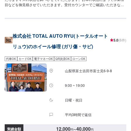
目などを御見積させていただきます。受付カウンターでご確認いただきなが
ら御見積項目をご説明させていただけるため、不明瞭なまま修理に進むこと
がありません。●安心その2：代車無料お車をお預かりしている間、お客様に
は代車をご用意させていただいています。代車は別途費用はいただかず、完
全に無料でご利用いただけますのでご安心ください。※燃料代はご負担いただ
きます。●安心その3：プロがたくさん！しっかり直す！大進自動車は、「車
株式会社 TOTAL AUTO RYU(トータルオート
のトータルサービス」をテーマに、板金のプロフェッショナル、塗装のプロ
3位
5.0
(6件)
フェッショナル、整備のプロフェッショナルなど様々なプロスタッフが在籍
リュウ)のホイール修理 (ガリ傷・サビ)
しています。キズの修理だけではなく、走る上で大切な車の機能もしっかり
修理しますので、修理後も新車同様に安心してご乗車いただけます。【作業
実績】マツダマツダ325,000円【1】オファーにてお問い合わせ【2】お見積
代車OK
カードOK
電子マネーOK
QR決済OK
ローンOK
り【3】お見積りにご納得いただければ作業開始【4】仕上がり次第納車【大
進自動車の安心：代車無料】お車をお預かりしている間、お客様には代車を
山梨県富士吉田市富士見6-9-8
ご用意させていただいています。代車は別途費用はいただかず、完全に無料
でご利用いただけますのでご安心ください。※燃料代はご負担いただきます。
【納車時期について】半日〜1日※状態などにより納車時期が異なります。※
9:00 ~ 19:00
ご希望の納車時期などがございましたら、お気軽にお問い合わせください。
【注意】※写真は見本です。※車種やグレードなどにより、金額・納車時期が
変わります。予めご了承ください。【定休日・営業時間】定休日：火曜日営
日曜・祝日
業時間：9:00~19:00
平均3時間で返信
12,000
40,000
実績金額
円
〜
円