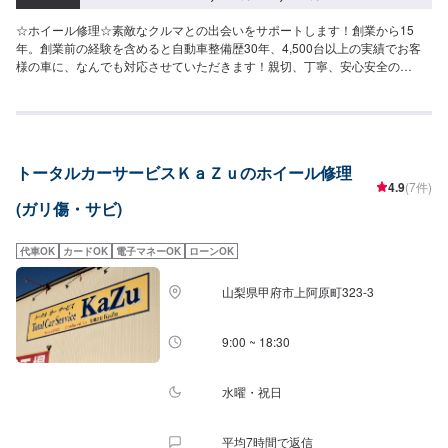
☆ホイール修理☆素敵なクルマとの出会いをサポートします！創業から15
年。創業前の経験を含めると自動車整備歴30年、4,500台以上の実績でお客
様の車に、なんでも対応させていただきます！親切、丁寧、安心安全の
TOTALAUTORYUにぜひお越しください！-----------------------------------------------
---【1】オファーにてお問い合わせ【2】お見積り【3】お見積りにご納得い
ただければ作業開始【4】仕上がり次第納車☆代車について☆修理時の代車は
無料です。修理時は代車をご利用ください。燃料代はお客様のご負担となり
ます。予め、ご了承ください。【定休日・営業時間】定休日：日曜日、祝日
トータルカーサービスＫａＺｕのホイール修理
営業時間：9:00~19:00
4.9
(7件)
(ガリ傷・サビ)
代車OK
カードOK
電子マネーOK
ローンOK
山梨県甲府市上阿原町323-3
9:00 ~ 18:30
水曜・祝日
平均7時間で返信