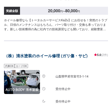
20,000
80,000
実績金額
円
〜
円
ホイール修理なら【トータルカーサービスKaZu】にお任せを！突然のトラブ
ル、日頃のメンテナンスはもちろん、パーツ取り付け・交換も承っておりま
す。新しい技術獲得の為に社内での技術講習なども開いており、経験豊富な
スタッフ達が自慢です。愛車に関することは何でも気軽にお問い合わせ下さ
い。⚫山梨県の甲府市にある鈑金修理業者KaZuはカーライフを支えます⚫ホ
イールの歪み・キズなどの修理は【特定整備整備認証工場】のトータルカー
サービスKaZuへお任せください。～トータルカ―サービスKaZu経営理念～
我々はお客様の笑顔と感動のために突っ走ります一、自動車修理のプロとし
5.0
(2件)
（株）清水塗装のホイール修理 (ガリ傷・サビ)
て最先端の技術と環境変化に対応し、熱い想いで心のこもった最高のサービ
スを提供します一、この業界に育てられ、生かされていることに感謝し、人
に信頼され、熱い想いで社会に貢献できる会社を目指します-----------------------
代車OK
カードOK
-------------------------------------【1】オファーにてお問い合わせ【2】お見積り
【3】お見積りにご納得いただければ作業開始【4】仕上がり次第納車⚫業務
山梨県甲府市富竹3-1-14
内容自動車鈑金(板金)塗装/新車・中古車販売/車検/一般整備/自動車保険/ボデ
ィガラスコーティング/カメラレーダーのキャリブレーション/エーミング調整
⚫アフターフォローサービスも充実修理や車検整備などのアフターフォロー
受付停止中
だけではなく普段のカーメンテナンスもKaZuは充実しています。ちょっとお
出かけ前の日常点検から洗車までお気軽にご相談ください。お客様のお車の
安全安心のお手伝いをスタッフ一同誠心誠意努めてまいります。是非ご利用
受付停止中
ください。【接客スペースもございます】接客商談ルームを工場の隣に設置
しております。室内は禁煙であり、お子様連れの女性のお客様などにもゆっ