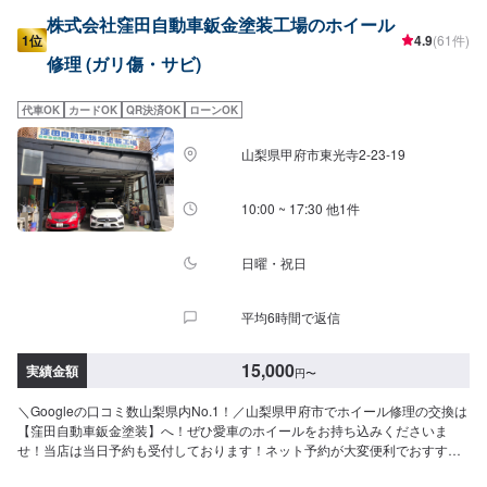
株式会社窪田自動車鈑金塗装工場のホイール
1位
4.9
(61件)
修理 (ガリ傷・サビ)
代車OK
カードOK
QR決済OK
ローンOK
山梨県甲府市東光寺2-23-19
10:00 ~ 17:30 他1件
日曜・祝日
平均6時間で返信
15,000
実績金額
円
〜
＼Googleの口コミ数山梨県内No.1！／山梨県甲府市でホイール修理の交換は
【窪田自動車鈑金塗装】へ！ぜひ愛車のホイールをお持ち込みくださいま
せ！当店は当日予約も受付しております！ネット予約が大変便利でおすすめ
です！純正の鉄ホイール、アルミ、社外のアルミホイール等々なんでも修理