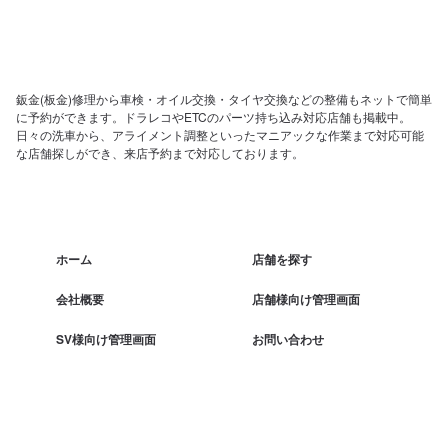
鈑金(板金)修理から車検・オイル交換・タイヤ交換などの整備もネットで簡単
に予約ができます。ドラレコやETCのパーツ持ち込み対応店舗も掲載中。
日々の洗車から、アライメント調整といったマニアックな作業まで対応可能
な店舗探しができ、来店予約まで対応しております。
ホーム
店舗を探す
会社概要
店舗様向け管理画面
SV様向け管理画面
お問い合わせ
運営元：株式会社メンテモ
©2023 Mentemo Inc.