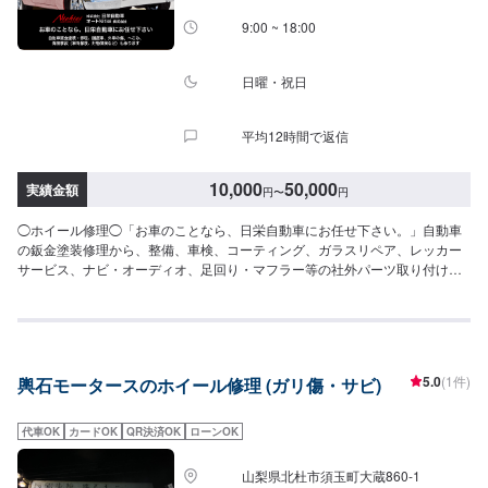
9:00 ~ 18:00
日曜・祝日
平均12時間で返信
10,000
50,000
実績金額
円
〜
円
◯ホイール修理◯「お車のことなら、日栄自動車にお任せ下さい。」自動車
の鈑金塗装修理から、整備、車検、コーティング、ガラスリペア、レッカー
サービス、ナビ・オーディオ、足回り・マフラー等の社外パーツ取り付けま
で、自動車の事は何でもお任せ下さい！自動車鈑金塗装・修理、国産車、外
車の傷、へこみ、保険事故（車両保険、対物保険など）も承ります。こすり
傷、へこみ、クリア剥げを鈑金で修理いたします。-----------------------------------
---------------【1】オファーにてお問い合わせ【2】お見積り【3】お見積りに
ご納得いただければ作業開始【4】仕上がり次第納車◯パーツのお持ち込みに
5.0
(1件)
輿石モータースのホイール修理 (ガリ傷・サビ)
ついて◯新品・中古パーツのお持ち込み可能ですオファーにて詳細をお送り
頂きますようお願い致します。◯代車について◯代車無料貸出しておりま
す。作業中は代車をご利用ください。燃料代はお客様にご負担頂いておりま
代車OK
カードOK
QR決済OK
ローンOK
す。【定休日・営業時間】定休日：日曜日、祝日営業時間：9:00~18:00
山梨県北杜市須玉町大蔵860-1