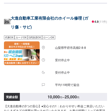
が可能です。まずはご予約の上でご来店ください！◆施工費用：5,000円～修
理時間：2時間～車種や大きさなどで料金は変わります。《納期について》要
相談※状態などにより納期が異なります。詳細はご来店の上でお見積もりとさ
せていただきます。《代車について》修理・メンテナンス期間中は代車を無
大進自動車工業有限会社のホイール修理 (ガ
料で手配しております。※ガソリン代はお客様にご負担いただきます。【定休
2位
4.9
(11件)
日・営業時間】定休日：日曜日、祝日営業時間：9:00~18:00
リ傷・サビ)
代車OK
カードOK
QR決済OK
ローンOK
山梨県甲府市高畑2-8-8
受付停止中
受付停止中
平均11時間で返信
10,000
25,000
実績金額
円
〜
円
【大進自動車の3つの安心】●安心その1：わかりやすい料金ご来店いただい
たらまずキズの状態を調べさせていただきます。お車の状態によって作業項