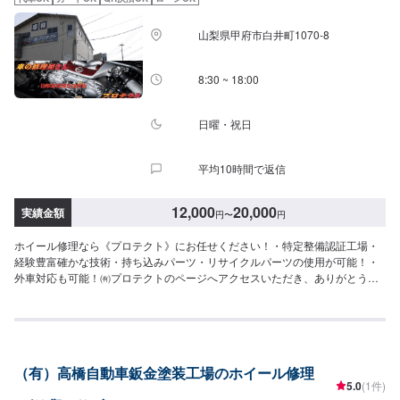
山梨県甲府市白井町1070-8
8:30 ~ 18:00
日曜・祝日
平均10時間で返信
12,000
20,000
実績金額
円
〜
円
ホイール修理なら《プロテクト》にお任せください！・特定整備認証工場・
経験豊富確かな技術・持ち込みパーツ・リサイクルパーツの使用が可能！・
外車対応も可能！㈲プロテクトのページへアクセスいただき、ありがとうご
ざいます。お車の小キズ・ヘコミ・事故での損傷等の修復からその他各種サ
ービスの提供をおこなっております。社員一同、お客様の身になり、しっか
りしたサービスの提供に自信があります。また、お困り事がございました
ら、お気軽にお問い合わせください。------------------------------【1】オファーに
てお問い合わせ【2】お見積り【3】お見積りにご納得いただければ作業開始
（有）高橋自動車鈑金塗装工場のホイール修理
【4】仕上がり次第納車《パーツの持ち込み》新品・中古パーツの持ち込み可
5.0
(1件)
能！オファーにて、パーツのお写真や詳細をお送りください。《代車につい