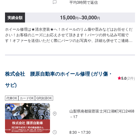
平均3時間で返信
たりとくつろいでお待ちいただけます。⚫代車・洗車サービスについて無料
代車をご用意しております。※ガソリン代はお客様にご負担頂いております。
入庫されたお客様全員に通常3,000円ほどの洗車を【無料サービス】しており
15,000
30,000
実績金額
円
〜
円
ます。汚れがつきにくく、お客様の愛車のきれいを長く保ちます。【定休
日・営業時間】定休日：水曜日、祝日営業時間：9:00~18:30
ホイール修理は★清水塗装★へ！ホイールのリム傷や歪みなどはお任せくだ
さい！お客様のニーズにお応えさせて頂きます！パーツの持ち込み可能で
す！オファーを送信いただく際にパーツのお写真や、詳細も併せてご連絡く
ださい。時代に合った材料や工法などを日々研究しています。お客様に安
心、安全、信頼を与えられ、かつ環境問題にも真剣に取り組んでいます。人
にもお車にも地球にもやさしい工場を目指しています。★特定整備認証工場
★先進安全自動車対応優良車体整備事業者------------------------------【1】オファ
ーにてお問い合わせ【2】お見積り【3】お見積りにご納得いただければ作業
株式会社 腰原自動車のホイール修理 (ガリ傷・
開始【4】仕上がり次第納車◆◆◆◆ご来店・受付◆◆◆◆工場内のスタッフ
5.0
(2件)
に「メンテモで予約」とお伝えください。また、お名前を併せてお伝えいた
サビ)
だければ、スムーズにご案内が可能です。◇◇◇◇代車について◇◇◇◇・
車両タイプ別に代車を12台保有し修理のご依頼のお客様に無料で貸出してい
ます。※ガソリン代はお客様にご負担頂いております。予めご了承ください。
代車OK
カードOK
QR決済OK
◆◆◆◆注意◆◆◆◆◆※写真は見本です。状態や車種などにより金額が変わ
りますので、予めご了承ください。☆☆ご予約お待ちしております！
山梨県南都留郡富士河口湖町河口2468
☆☆【定休日・営業時間】定休日：日曜日営業時間：9:00~18:00
－17
8:30 ~ 17:30