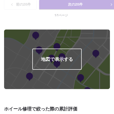
す。お車の作業中は代車をご利用ください。※代車の燃料代はお客様にご負担
前の
20
件
次の
20
件
いただいております。【定休日・営業時間】定休日：日曜日、祝日、第二土
曜日営業時間：9:00~18:00
1
/
1
ページ
地図で表示する
ホイール修理で絞った際の累計評価