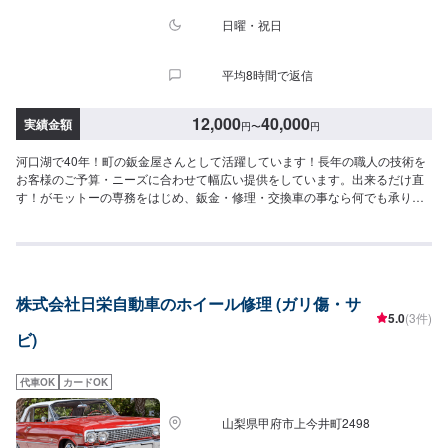
日曜・祝日
平均8時間で返信
12,000
40,000
実績金額
円
〜
円
河口湖で40年！町の鈑金屋さんとして活躍しています！長年の職人の技術を
お客様のご予算・ニーズに合わせて幅広い提供をしています。出来るだけ直
す！がモットーの専務をはじめ、鈑金・修理・交換車の事なら何でも承りま
す！県外のお客様も大歓迎ですので、ご来店お待ちしております！--------------
------------------------------------【1】オファーにてお問い合わせ【2】お見積り
【3】お見積りにご納得いただければ作業開始【4】仕上がり次第納車-----納
期について-----納期は通常3日～5日程度で納車となります。納期は前後する
場合がございます。予め、ご了承ください。-----パーツ持ち込みについて-----
株式会社日栄自動車のホイール修理 (ガリ傷・サ
パーツの持ち込み可能です。オファーにて詳細をお願い致します。-----代車に
5.0
(3件)
ついて-----無料の代車をご用意しています。お車の作業中は代車をご利用くだ
ビ)
さい。※代車の燃料代はお客様にご負担いただいております。-----ご来店時の
注意、受付方法-----当工場は河口湖方面から１３７号線御坂みち沿いになりま
す。入庫の際はお気をつけてお越しください。駐車スペースは事務所前の空
代車OK
カードOK
いているスペースに駐車してください。受付はスタッフへ「メンテモで予約
しました」とお伝えください。ご案内いたします。【定休日・営業時間】定
山梨県甲府市上今井町2498
休日：日曜日、祝日営業時間：8:30~17:30