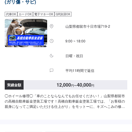
(ガリ傷・サビ)
て》お車をお預かりしている間は、無料の代車貸し出しをご利用ください。※
ガソリン代はお客様にご負担頂いております。予めご了承ください。《注
意》※写真は見本です。状態や車種などにより金額が変わりますので、予めご
代車OK
カードOK
電子マネーOK
QR決済OK
了承ください。【定休日・営業時間】定休日：土曜日、日曜日、祝日営業時
間：8:30~19:00
山梨県都留市十日市場719-2
9:00 ~ 18:00
日曜・祝日
平均11時間で返信
12,000
40,000
実績金額
円
〜
円
◯ホイール修理◯「車のことならなんでもお任せください！」山梨県都留市
の高橋自動車鈑金塗装工場です！高橋自動車鈑金塗装工場では、「お客様の
親身になってご満足いただける仕上がり」をモットーに、キズへこみの修
理、車検、一般整備まで行う鈑金塗装工場です！車に関する修理、相談など
お気軽にご相談ください！--------------------------------------------------【1】オファ
ーにてお問い合わせ【2】お見積り【3】お見積りにご納得いただければ作業
開始【4】仕上がり次第納車◯代車について◯無料の代車をご用意していま