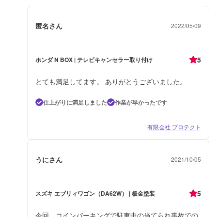
匿名さん
2022/05/09
5
ホンダ N BOX | テレビキャンセラー取り付け
とても満足してます。 ありがとうございました。
仕上がりに満足しました
作業が早かったです
有限会社 プロテクト
うにさん
2021/10/05
5
スズキ エブリィワゴン（DA62W） | 板金塗装
今回、コインパーキングで駐車中の当てられ事故での