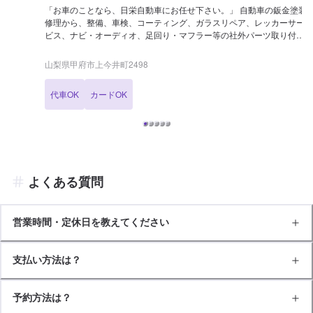
「お車のことなら、日栄自動車にお任せ下さい。」 自動車の鈑金塗装
修理から、整備、車検、コーティング、ガラスリペア、レッカーサー
ビス、ナビ・オーディオ、足回り・マフラー等の社外パーツ取り付け
まで、自動車の事は何でもお任せ下さい！ 自動車鈑金塗装・修理、国
産車、外車の傷、へこみ、保険事故（車両保険、対物保険など）も承
山梨県甲府市上今井町2498
ります。 こすり傷、へこみ、クリア剥げを鈑金塗装で修理いたしま
す。 【当店へのアクセス】 小瀬スポーツ公園通り、小瀬スポーツ公
代車OK
カードOK
園西交差点より甲府南IC方面へ約300m進んだ交差点を右折してすぐ
にございます。
よくある質問
営業時間・定休日を教えてください
支払い方法は？
予約方法は？