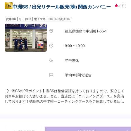
1位
-
(-件)
中洲SS / 出光リテール販売(株) 関西カンパニー
代車OK
カードOK
電子マネーOK
QR決済OK
徳島県徳島市中洲町1-66-1
9:00 ~ 19:00
年中無休
平均9時間で返信
【中洲SSのPRポイント】当SSは整備認証を持っておりますので、安心して
お車をお預けくださいませ。また、当店には「コーティングブース」を完備
しております！徳島県の中で唯一コーティングブースをご用意している店舗
でございます。ぜひ当店にお任せください！【営業時間】[メンテナンス受付
時間]全日：9:00~19:00[給油営業時間]全日：4:00-27:00【当店で行っている
キャンペーン】モバイルドライブペイ登録で、ティッシュ1箱をプレゼントし
ております！【サービスルームの詳細】✅椅子✅トイレ✅ゴミ箱✅自販機の設
置がございます。【資格保持者が在籍】当SSには2級整備士が3名、3級整備