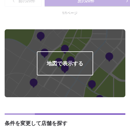
前の
20
件
次の
20
件
士が1名在籍しております。KeePerについては、EXが3名、1級が1名、2級が
1名在籍しております。日々の整備やコーティングなどのカーケアも、ぜひ当
店にお任せくださいませ。【アクセス】当店は国道11号線(吉野川バイパス)
1
/
1
ページ
沿いにございます。「八木病院」様の向かいです。
地図で表示する
条件を変更して店舗を探す