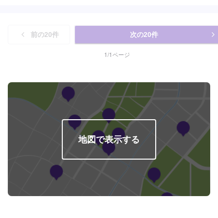
前の
20
件
次の
20
件
1
/
1
ページ
地図で表示する