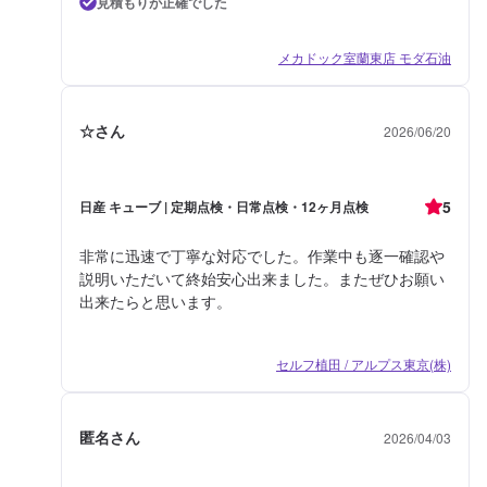
見積もりが正確でした
メカドック室蘭東店 モダ石油
☆さん
2026/06/20
5
日産 キューブ | 定期点検・日常点検・12ヶ月点検
非常に迅速で丁寧な対応でした。作業中も逐一確認や
説明いただいて終始安心出来ました。またぜひお願い
出来たらと思います。
セルフ植田 / アルプス東京(株)
匿名さん
2026/04/03