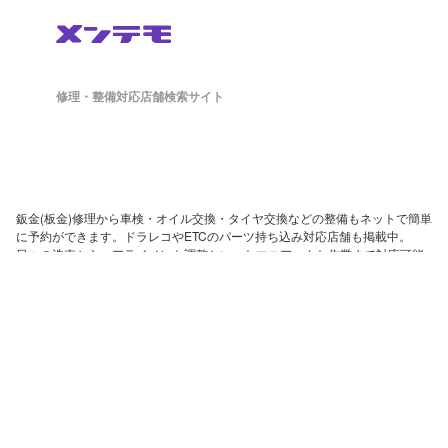
修理・整備対応店舗検索サイト
鈑金(板金)修理から車検・オイル交換・タイヤ交換などの整備もネットで簡単
に予約ができます。ドラレコやETCのパーツ持ち込み対応店舗も掲載中。
日々の洗車から、アライメント調整といったマニアックな作業まで対応可能
な店舗探しができ、来店予約まで対応しております。
ホーム
店舗を探す
会社概要
店舗様向け管理画面