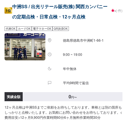
中洲SS / 出光リテール販売(株) 関西カンパニー
1位
-
(-件)
の定期点検・日常点検・12ヶ月点検
代車OK
カードOK
電子マネーOK
QR決済OK
徳島県徳島市中洲町1-66-1
9:00 ~ 19:00
年中無休
平均9時間で返信
0
実績金額
円
〜
12ヶ月点検は中洲SSまでご依頼をお待ちしております。車検とは別の箇所も
しっかりと点検いたします。お気軽にお問い合わせをお待ちしております。<
費用目安>12ヶ月9,900円作業時間60分6ヶ月無料作業時間30分