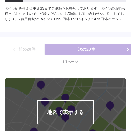
タイヤ組み換えは中洲SSまでご依頼をお待ちしております！タイヤの販売も
行っておりますのでご相談ください。お気軽にお問い合わせをお持ちしてお
ります。<費用目安>~15インチ1,650円/本16~18インチ2,475円/本バランス調
整550円作業時間20分~
前の
20
件
次の
20
件
1
/
1
ページ
地図で表示する