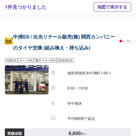
1件見つかりました
地図で表示する
中洲SS / 出光リテール販売(株) 関西カンパニー
1位
-
(-件)
のタイヤ交換 (組み換え・持ち込み)
代車OK
カードOK
電子マネーOK
QR決済OK
徳島県徳島市中洲町1-66-1
9:00 ~ 19:00
年中無休
平均9時間で返信
6,600
実績金額
円
〜