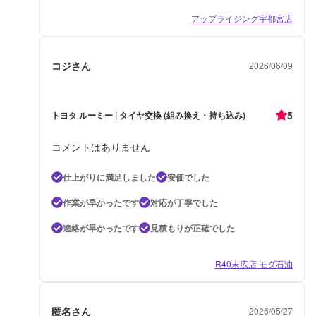
アップライジング宇都宮店
コジさん
2026/06/09
5
トヨタ ルーミー | タイヤ交換 (組み換え・持ち込み)
コメントはありません
仕上がりに満足しました
安価でした
作業が早かったです
対応が丁寧でした
連絡が早かったです
見積もりが正確でした
R40末広店 モダ石油
匿名さん
2026/05/27