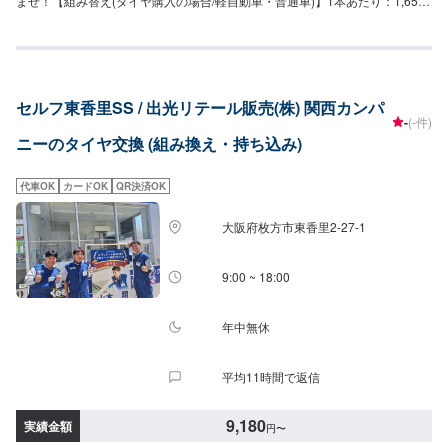
ませ！【組み替え(タイヤ購入の場合/軽自動車・普通車)】1本あたり：1,650
円~4本の組み替え：6,600円~【組み替え(タイヤ購入の場合/大型乗用車/17イ
ンチ以上)】1本あたり：1,980円~4本の組み替え：7,920円~【組み替え(タイ
ヤ購入の場合/輸入車・ダブルタイヤ・トラック)】1本あたり：2,700円~4本
の組み替え：10,800円~【ホイールバランス(全サイズ共通)】打ち込みウエイ
ト：880円/本貼り付けウエイト：1100円/本【廃タイヤ処分料】普通車タイ
セルフ東香里SS / 出光リテール販売(株) 関西カンパ
ヤ：330円/本ホイール：550円/本タイヤ付きホイール：1,100円/本
-
(-件)
ニーのタイヤ交換 (組み換え・持ち込み)
代車OK
カードOK
QR決済OK
大阪府枚方市東香里2-27-1
9:00 ~ 18:00
年中無休
平均11時間で返信
9,180
実績金額
円
〜