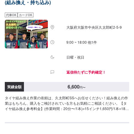
(組み換え・持ち込み)
代車OK
カードOK
大阪府大阪市中央区久太郎町2-5-9
9:00 ~ 18:00 他1件
日曜・祝日
返信待たずに予約確定！
6,600
実績金額
円
〜
タイヤ組み換え作業の依頼は、久太郎町SSへお任せください！組み換えの作
業はもちろん、購入をご検討されている方もお気軽にご相談ください。【タ
イヤ組み換え参考料金】(作業時間：20分〜/1本)○15インチ1,650円/1本○18イ
ンチ1,760円/1本【その他料金】○バランス調整1,540円/1本