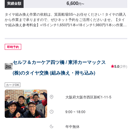
6,600
実績金額
円
〜
タイヤ組み換え作業の依頼は、箕面船場SSへお任せください！タイヤの購入
から作業まで承りますので、ぜひネット予約をご活用くださいませ。【タイ
ヤ組み換え参考料金】○15インチ1,650円/1本○18インチ1,980円/1本>>作業時
間は[20分〜/1本]いただいております。【その他料金】○バランス調整1,540
円/1本
即時予約
セルフ＆カーケア四ツ橋 / 東洋カーマックス
2位
5.0
(2件)
(株)のタイヤ交換 (組み換え・持ち込み)
カードOK
大阪府大阪市西区新町1-11-5
9:00 ~ 18:00
年中無休