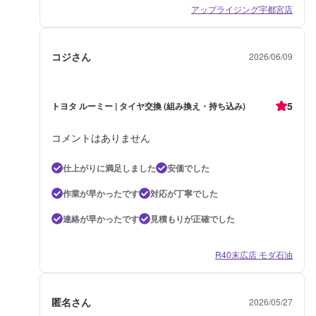
アップライジング宇都宮店
コジさん
2026/06/09
5
トヨタ ルーミー | タイヤ交換 (組み換え・持ち込み)
コメントはありません
仕上がりに満足しました
安価でした
作業が早かったです
対応が丁寧でした
連絡が早かったです
見積もりが正確でした
R40末広店 モダ石油
匿名さん
2026/05/27