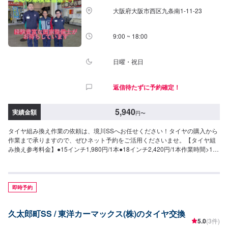
大阪府大阪市西区九条南1-11-23
9:00 ~ 18:00
日曜・祝日
返信待たずに予約確定！
5,940
実績金額
円
〜
タイヤ組み換え作業の依頼は、境川SSへお任せください！タイヤの購入から
作業まで承りますので、ぜひネット予約をご活用くださいませ。【タイヤ組
み換え参考料金】●15インチ1,980円/1本●18インチ2,420円/1本作業時間>10
分〜/1本【その他料金】●バランス調整1,650円/1本
即時予約
久太郎町SS / 東洋カーマックス(株)のタイヤ交換
5.0
(3件)