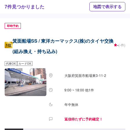
7件見つかりました
地図で表示する
即時予約
箕面船場SS / 東洋カーマックス(株)のタイヤ交換
1位
-
(-件)
(組み換え・持ち込み)
代車OK
カードOK
大阪府箕面市船場東3-11-2
9:00 ~ 18:00 他1件
年中無休
返信待たずに予約確定！