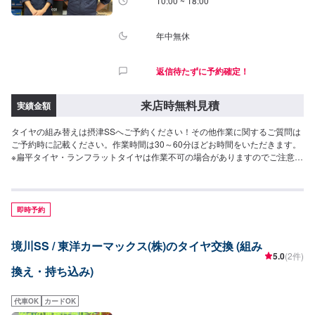
10:00 ~ 18:00
年中無休
返信待たずに予約確定！
来店時無料見積
実績金額
タイヤの組み替えは摂津SSへご予約ください！その他作業に関するご質問は
ご予約時に記載ください。作業時間は30～60分ほどお時間をいただきます。
※扁平タイヤ・ランフラットタイヤは作業不可の場合がありますのでご注意く
ださい。＜各タイヤサイズ参考価格＞-15インチ-￥2,750-/本(税込)-18インチ-
￥3,300-/本(税込)・ホイールバランス調整￥1,100-/本(税込)・タイヤバルブ交
換￥550-/本(税込)
即時予約
境川SS / 東洋カーマックス(株)のタイヤ交換 (組み
5.0
(2件)
換え・持ち込み)
代車OK
カードOK