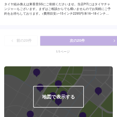
タイヤ組み換えは東香里SSにご依頼くださいませ。当店PITにはタイヤチャ
ンジャ―もございます。まずはご相談からでも構いませんのでお気軽にご予
約をお待ちしております。<費用目安>~15インチ2295円/本16~18インチ
2,898円/本
前の
20
件
次の
20
件
1
/
1
ページ
地図で表示する