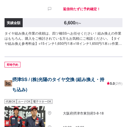
返信待たずに予約確定！
6,600
実績金額
円
〜
タイヤ組み換え作業の依頼は、四ツ橋SSへお任せください！組み換えの作業
はもちろん、購入をご検討されている方もお気軽にご相談ください。【タイ
ヤ組み換え参考料金】○15インチ1,650円/1本○18インチ1,650円/1本>>作業時
間：15分〜/1本【その他料金】○バランス調整1,650円/1本
即時予約
摂津SS / (株)光陽のタイヤ交換 (組み換え・持
3位
5.0
(2件)
ち込み)
代車OK
カードOK
電子マネーOK
大阪府摂津市東別府3-8-18