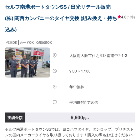
セルフ南港ポートタウンSS / 出光リテール販売
4.0
(1件)
(株) 関西カンパニーのタイヤ交換 (組み換え・持ち
込み)
代車OK
カードOK
QR決済OK
大阪府大阪市住之江区南港中7-1-2
9:00 ~ 17:00
年中無休
平均8時間で返信
6,600
実績金額
円
〜
セルフ南港ポートタウンSSでは、ヨコハマタイヤ、ダンロップ、ブリヂスト
ンの国内メーカータイヤを取り扱っております！購入の際もお任せください