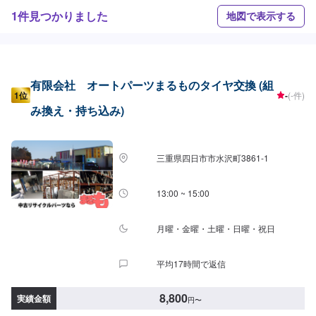
1件見つかりました
地図で表示する
有限会社 オートパーツまるものタイヤ交換 (組
1位
-
(-件)
み換え・持ち込み)
三重県四日市市水沢町3861-1
13:00 ~ 15:00
月曜・金曜・土曜・日曜・祝日
平均17時間で返信
8,800
実績金額
円
〜