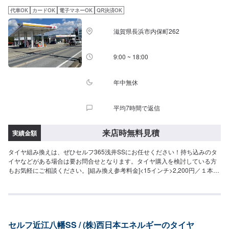
代車OK
カードOK
電子マネーOK
QR決済OK
滋賀県長浜市内保町262
9:00 ~ 18:00
年中無休
平均7時間で返信
来店時無料見積
実績金額
タイヤ組み換えは、ぜひセルフ365浅井SSにお任せください！持ち込みのタ
イヤなどがある場合は要お問合せとなります。タイヤ購入を検討している方
もお気軽にご相談ください。[組み換え参考料金]<15インチ>2,200円／１本
<18インチ>3,300円／１本→バランス調整込みのお値段です-注意事項-※タイ
ヤサイズ・車種によっては対応が難しい場合もございます。
セルフ近江八幡SS / (株)西日本エネルギーのタイヤ