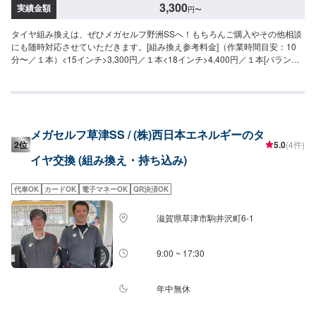
3,300
実績金額
円
〜
タイヤ組み換えは、ぜひメガセルフ野洲SSへ！もちろんご購入やその他相談
にも随時対応させていただきます。[組み換え参考料金]（作業時間目安：10
分〜／１本）<15インチ>3,300円／１本<18インチ>4,400円／１本[バランス
調整料金]1,100円／１本◎注意事項持ち込みタイヤは事前にご相談くださ
い。タイヤサイズや車種によっては対応不可の場合もございます。
メガセルフ草津SS / (株)西日本エネルギーのタ
2位
5.0
(4件)
イヤ交換 (組み換え・持ち込み)
代車OK
カードOK
電子マネーOK
QR決済OK
滋賀県草津市駒井沢町6-1
9:00 ~ 17:30
年中無休