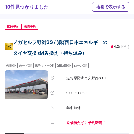
10件見つかりました
地図で表示する
即時予約
当日予約
メガセルフ野洲SS / (株)西日本エネルギーの
1位
4.3
(10件)
タイヤ交換 (組み換え・持ち込み)
代車OK
カードOK
電子マネーOK
QR決済OK
ローンOK
滋賀県野洲市久野部80-1
9:00 ~ 17:30
年中無休
返信待たずに予約確定！