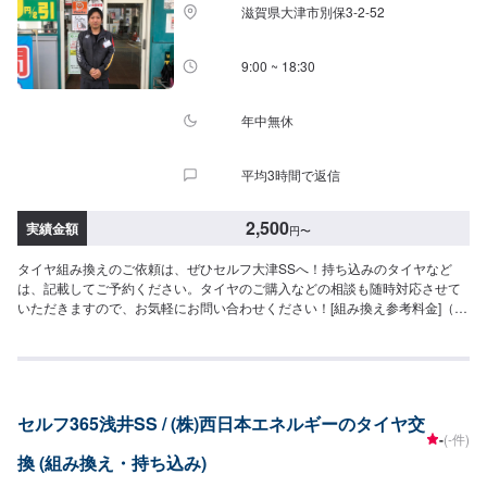
滋賀県大津市別保3-2-52
9:00 ~ 18:30
年中無休
平均3時間で返信
2,500
実績金額
円
〜
タイヤ組み換えのご依頼は、ぜひセルフ大津SSへ！持ち込みのタイヤなど
は、記載してご予約ください。タイヤのご購入などの相談も随時対応させて
いただきますので、お気軽にお問い合わせください！[組み換え参考料金]（作
業時間目安：10分〜／１本）<15インチ>2,500円／１本<18インチ>3,500円
／１本[バランス調整料金]500円／１本※注意事項・持ち込みのタイヤは要相
談です・・タイヤサイズや車種によっては対応不可の場合もございます。
セルフ365浅井SS / (株)西日本エネルギーのタイヤ交
-
(-件)
換 (組み換え・持ち込み)