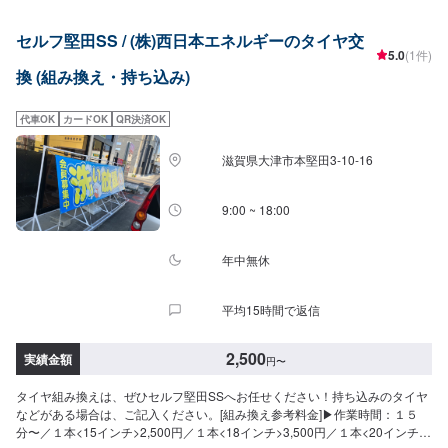
セルフ堅田SS / (株)西日本エネルギーのタイヤ交
5.0
(1件)
換 (組み換え・持ち込み)
代車OK
カードOK
QR決済OK
滋賀県大津市本堅田3-10-16
9:00 ~ 18:00
年中無休
平均15時間で返信
2,500
実績金額
円
〜
タイヤ組み換えは、ぜひセルフ堅田SSへお任せください！持ち込みのタイヤ
などがある場合は、ご記入ください。[組み換え参考料金]▶︎作業時間：１５
分〜／１本<15インチ>2,500円／１本<18インチ>3,500円／１本<20インチ