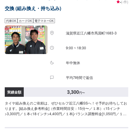
-
(-件)
交換 (組み換え・持ち込み)
代車OK
カードOK
電子マネーOK
滋賀県近江八幡市馬淵町1683-3
9:00 ~ 18:30
年中無休
平均7時間で返信
3,300
実績金額
円
〜
タイヤ組み換えのご依頼は、ぜひセルフ近江八幡SSへ！そ予約お待ちしてお
ります。[組み換え参考料金]（作業時間目安：15分〜／１本）<15インチ
>3,300円／１本<18インチ>4,400円／１本[バランス調整料金]1,050円／１本-
-注意事項--※持ち込みはご相談ください。※タイヤサイズや車種によっては対
応が難しい場合もございます。