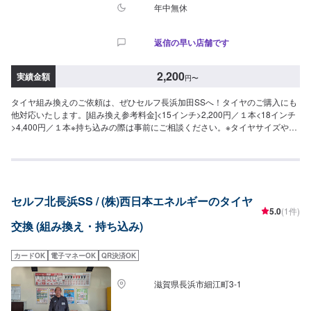
年中無休
返信の早い店舗です
2,200
実績金額
円
〜
タイヤ組み換えのご依頼は、ぜひセルフ長浜加田SSへ！タイヤのご購入にも
他対応いたします。[組み換え参考料金]<15インチ>2,200円／１本<18インチ
>4,400円／１本※持ち込みの際は事前にご相談ください。※タイヤサイズや車
種によっては作業が受けられない場合もございます。
セルフ北長浜SS / (株)西日本エネルギーのタイヤ
5.0
(1件)
交換 (組み換え・持ち込み)
カードOK
電子マネーOK
QR決済OK
滋賀県長浜市細江町3-1