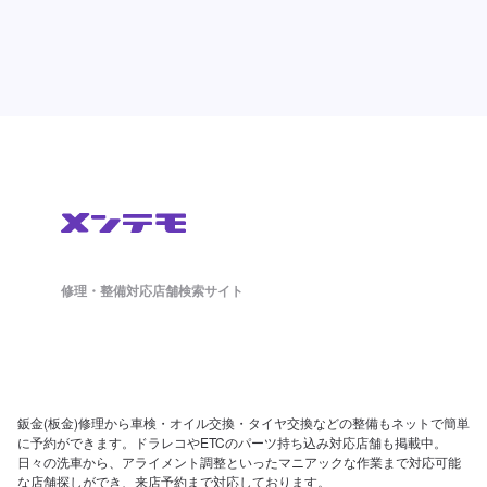
修理・整備対応店舗検索サイト
鈑金(板金)修理から車検・オイル交換・タイヤ交換などの整備もネットで簡単
に予約ができます。ドラレコやETCのパーツ持ち込み対応店舗も掲載中。
日々の洗車から、アライメント調整といったマニアックな作業まで対応可能
な店舗探しができ、来店予約まで対応しております。