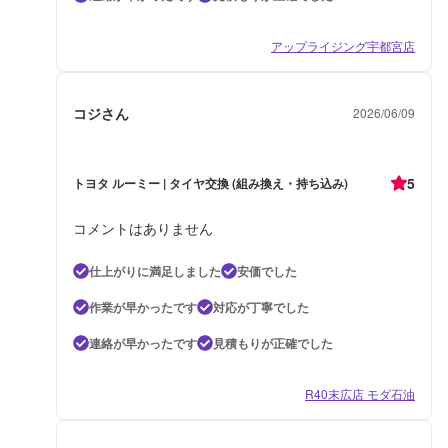
アップライジング宇都宮店
コジさん
2026/06/09
5
トヨタ ルーミー | タイヤ交換 (組み換え・持ち込み)
コメントはありません
仕上がりに満足しました
安価でした
作業が早かったです
対応が丁寧でした
連絡が早かったです
見積もりが正確でした
R40末広店 モダ石油