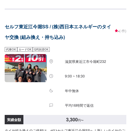
>5,000円／１本[バランス調整]1,000円／１本◇注意事項◇※タイヤサイズや
車種によっては対応が難しい場合もございます。
セルフ東近江今堀SS / (株)西日本エネルギーのタイ
-
(-件)
ヤ交換 (組み換え・持ち込み)
代車OK
カードOK
QR決済OK
滋賀県東近江市今堀町232
9:00 ~ 18:30
年中無休
平均16時間で返信
3,300
実績金額
円
〜
タイヤ組み換えのご依頼は、ぜひセルフ東近江今堀SSへ！新しいタイヤのご