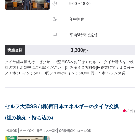
9:00 ~ 18:00
年中無休
平均6時間で返信
3,300
実績金額
円
〜
タイヤ組み換えは、ぜひセルフ堅田SSへお任せください！タイヤ購入をご検
討の方もお気軽にご相談ください！[組み換え参考料金]▶︎作業時間：１０分〜
／１本<15インチ>3,300円／１本<18インチ>3,300円／１本[バランス調
整]550円／１本※注意事項※持ち込みタイヤ等は、予約時にご相談ください。
タイヤサイズや車種によっては対応が難しい場合もございます。
セルフ大津SS / (株)西日本エネルギーのタイヤ交換
-
(-件)
(組み換え・持ち込み)
代車OK
カードOK
電子マネーOK
QR決済OK
ローンOK