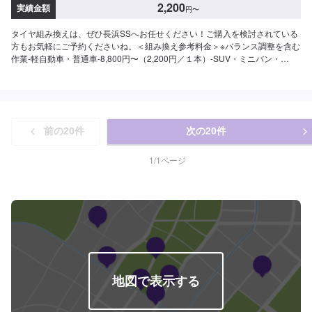
2,200
実績金額
円
〜
タイヤ組み換えは、ぜひ長浜SSへお任せください！ご購入を検討されている
方もお気軽にご予約くださいね。＜組み換え参考料金＞※バランス調整を含む
作業-軽自動車・普通車-8,800円〜（2,200円／１本）-SUV・ミニバン・
1BOX-13,200円〜（3,300円／１本）＜バランス調整＞2,200円〜／１台＜エ
アーバルブ＞スリーブ付き１本440円〜＜廃タイヤ処分＞-乗用車用（〜15イ
ンチ）-440円／１本-バン・乗用（16インチ〜）-594円／１本---注意事項---※
持ち込みの際はご相談ください。※タイヤサイズや車種によっては対応が難し
い場合もございます。
前の
20
件
次の
20
件
1
/
1
ページ
地図で表示する