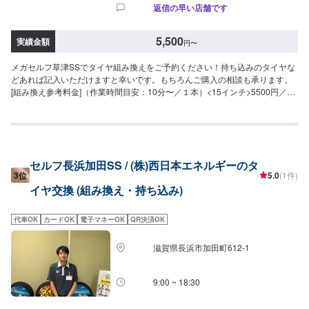
返信の早い店舗です
5,500
実績金額
円
〜
メガセルフ草津SSでタイヤ組み換えをご予約ください！持ち込みのタイヤな
どあれば記入いただけますと幸いです。もちろんご購入の相談も承ります。
[組み換え参考料金]（作業時間目安：10分〜／１本）<15インチ>5500円／１
本<18インチ>6600円／１本[バランス調整料金]1,100円／１本[廃タイヤ処分
料]550円/本---注意事項---※タイヤサイズや車種によっては対応が難しい場合
もございます。
セルフ長浜加田SS / (株)西日本エネルギーのタ
3位
5.0
(1件)
イヤ交換 (組み換え・持ち込み)
代車OK
カードOK
電子マネーOK
QR決済OK
滋賀県長浜市加田町612-1
9:00 ~ 18:30