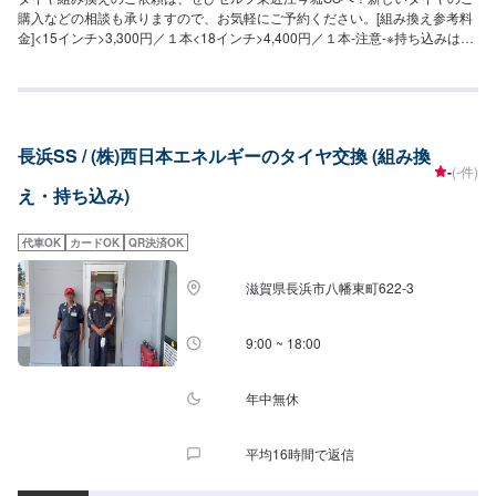
購入などの相談も承りますので、お気軽にご予約ください。[組み換え参考料
金]<15インチ>3,300円／１本<18インチ>4,400円／１本-注意-※持ち込みはご
相談ください。※タイヤサイズなどによっては作業が受けられないこともあり
ます。
長浜SS / (株)西日本エネルギーのタイヤ交換 (組み換
-
(-件)
え・持ち込み)
代車OK
カードOK
QR決済OK
滋賀県長浜市八幡東町622-3
9:00 ~ 18:00
年中無休
平均16時間で返信