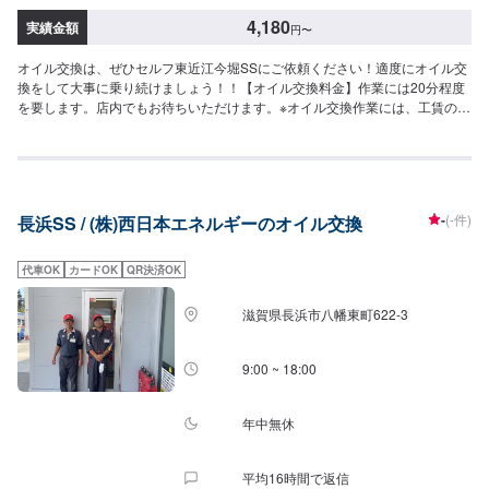
4,180
実績金額
円
〜
オイル交換は、ぜひセルフ東近江今堀SSにご依頼ください！適度にオイル交
換をして大事に乗り続けましょう！！【オイル交換料金】作業には20分程度
を要します。店内でもお待ちいただけます。※オイル交換作業には、工賃の
550円／台がかかります。-----------以下、オイルの料金-----------<ガソリン車
用：プレミアム>・5W-40▶︎3,630円／L（輸入車・スポーツ車対応）・0W-
8.▶︎2,310円（環境対応／超省燃費）・0W-20▶︎1,980円（0W-20推奨車専
用）<ガソリン車用>・0W-20▶︎1,980円（0W-20推奨車専用）・5W-
30▶︎1,760円（幅広い車種に対応）・10W-30▶︎1,540円（幅広い車種に対
-
(-件)
長浜SS / (株)西日本エネルギーのオイル交換
応）<ディーゼル車用>・5W-30▶︎1,920円（DPF装置ディーゼル乗用車）・
10W-30▶︎1,700円（DPF装置ディーゼルトラック・バス）-----------その他料
金----------->>オイルフィルター2,750円〜／台>>２サイクルオイル1,650円〜
代車OK
カードOK
QR決済OK
／台
滋賀県長浜市八幡東町622-3
9:00 ~ 18:00
年中無休
平均16時間で返信