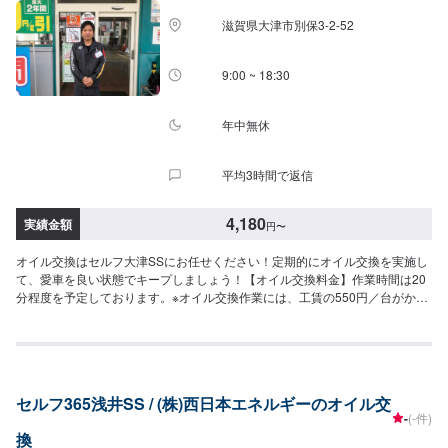
滋賀県大津市別保3-2-52
9:00 ~ 18:30
年中無休
平均3時間で返信
4,180
実績金額
円
〜
オイル交換はセルフ大津SSにお任せください！定期的にオイル交換を実施し
て、愛車を良い状態でキープしましょう！【オイル交換料金】作業時間は20
分程度を予定しております。※オイル交換作業には、工賃の550円／台がかか
ります。-----------以下、オイルの料金-----------<ガソリン車用：プレミアム>・
5W-40▶︎3,300円／L（輸入車・スポーツ車対応）・0W-8.▶︎1,980円（環境対
応／超省燃費）・0W-20▶︎1,870円（0W-20推奨車専用）<ガソリン車用>・
0W-20▶︎1,650円（0W-20推奨車専用）・5W-30▶︎1,430円（幅広い車種に対
応）・10W-30▶︎1,210円（幅広い車種に対応）<ディーゼル車用>・5W-
セルフ365浅井SS / (株)西日本エネルギーのオイル交
30▶︎1,590円（DPF装置ディーゼル乗用車）・10W-30▶︎1,370円（DPF装置
-
(-件)
ディーゼルトラック・バス）-----------その他料金----------->>オイルフィルター
換
2,420円〜／台>>２サイクルオイル1,320円〜／台