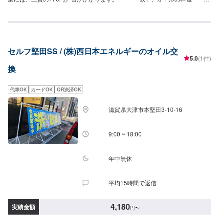
--<ガソリン車用：プレミアム>・5W-40▶︎3,630円／L（輸入車・スポーツ車
対応）・0W-8.▶︎2,310円（環境対応／超省燃費）・0W-20▶︎2,200円（0W-
20推奨車専用）<ガソリン車用>・0W-20▶︎1,980円（0W-20推奨車専用）・
5W-30▶︎1,760円（幅広い車種に対応）・10W-30▶︎1,540円（幅広い車種に
対応）<ディーゼル車用>・5W-30▶︎1,920円（DPF装置ディーゼル乗用
セルフ堅田SS / (株)西日本エネルギーのオイル交
車）・10W-30▶︎1,700円（DPF装置ディーゼルトラック・バス）-----------そ
5.0
(1件)
の他料金----------->>オイルフィルター2,750円〜／台>>２サイクルオイル
換
1,650円〜／台
代車OK
カードOK
QR決済OK
滋賀県大津市本堅田3-10-16
9:00 ~ 18:00
年中無休
平均15時間で返信
4,180
実績金額
円
〜