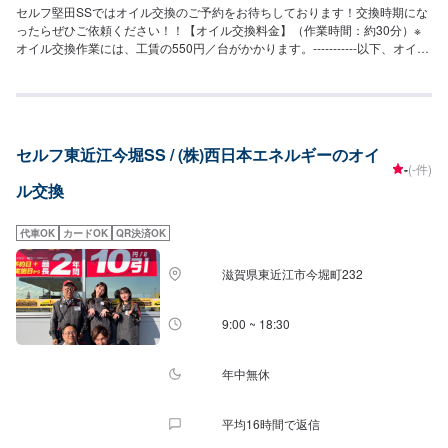
セルフ堅田SSではオイル交換のご予約をお待ちしております！交換時期にな
ったらぜひご依頼ください！！【オイル交換料金】（作業時間：約30分）※
オイル交換作業には、工賃の550円／台がかかります。-----------以下、オイル
の料金-----------<ガソリン車用：プレミアム>・5W-40▶︎3,300円／L（輸入
車・スポーツ車対応）・0W-8.▶︎1,980円（環境対応／超省燃費）・0W-
20▶︎1,870円（0W-20推奨車専用）<ガソリン車用>・0W-20▶︎1,650円（0W-
20推奨車専用）・5W-30▶︎1,430円（幅広い車種に対応）・10W-30▶︎1,210
円（幅広い車種に対応）<ディーゼル車用>・5W-30▶︎1,590円（DPF装置デ
セルフ東近江今堀SS / (株)西日本エネルギーのオイ
ィーゼル乗用車）・10W-30▶︎1,370円（DPF装置ディーゼルトラック・バ
-
(-件)
ス）-----------その他料金----------->>オイルフィルター2,420円〜／台>>２サイ
ル交換
クルオイル1,320円〜／台
代車OK
カードOK
QR決済OK
滋賀県東近江市今堀町232
9:00 ~ 18:30
年中無休
平均16時間で返信