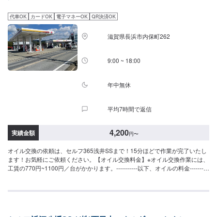
代車OK
カードOK
電子マネーOK
QR決済OK
滋賀県長浜市内保町262
9:00 ~ 18:00
年中無休
平均7時間で返信
4,200
実績金額
円
〜
オイル交換の依頼は、セルフ365浅井SSまで！15分ほどで作業が完了いたし
ます！お気軽にご依頼ください。【オイル交換料金】※オイル交換作業には、
工賃の770円~1100円／台がかかります。-----------以下、オイルの料金----------
-<ガソリン車用：プレミアム>・5W-40▶︎3630円／L（輸入車・スポーツ車対
応）・0W-8.▶︎1,980円（環境対応／超省燃費）・0W-20▶︎2200円（0W-20推
奨車専用）<ガソリン車用>・0W-20▶︎1980円（0W-20推奨車専用）・5W-
30▶︎1760円（幅広い車種に対応）・10W-30▶︎1540円（幅広い車種に対応）
<ディーゼル車用>・5W-30▶︎1920円（DPF装置ディーゼル乗用車）・10W-