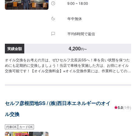
9:00 ~ 18:00
年中無休
平均6時間で返信
4,200
実績金額
円
〜
オイル交換をお考えの方は、ぜひセルフ北長浜SSへ！車を良い状態を保つた
めにも定期的に交換しましょう！当店で車検を実施した方は、お得にオイル
交換可能です！【オイル交換料金】※オイル交換作業には、作業料としての
770円／台(アンダーカバー付き1100円／台）がかかります。-----------以下、
オイルの料金-----------<ガソリン車用：プレミアム>・5W-40▶︎3,630円／
L（輸入車・スポーツ車対応）・0W-8.▶︎2,310円／L（環境対応／超省燃
費）・0W-20▶︎1,870円／L（0W-20推奨車専用）<ガソリン車用>・0W-
20▶︎1,980円／L（0W-20推奨車専用）・5W-30▶︎1,760円／L（幅広い車種に
セルフ彦根団地SS / (株)西日本エネルギーのオイ
対応）・10W-30▶︎1,540円／L（幅広い車種に対応）<ディーゼル車用>・
5.0
(1件)
5W-30▶︎1,920円／L（DPF装置ディーゼル乗用車）・10W-30▶︎1,700円／
ル交換
L（DPF装置ディーゼルトラック・バス）-----------その他料金----------->>オイ
ルフィルター2,750円〜／台>>２サイクルオイル1,650円〜／台
代車OK
カードOK