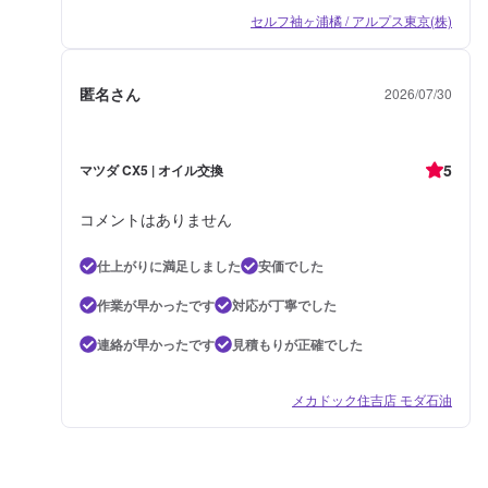
セルフ袖ヶ浦橘 / アルプス東京(株)
匿名さん
2026/07/30
5
マツダ CX5 | オイル交換
コメントはありません
仕上がりに満足しました
安価でした
作業が早かったです
対応が丁寧でした
連絡が早かったです
見積もりが正確でした
メカドック住吉店 モダ石油