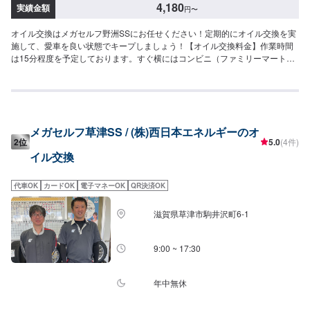
4,180
実績金額
円
〜
オイル交換はメガセルフ野洲SSにお任せください！定期的にオイル交換を実
施して、愛車を良い状態でキープしましょう！【オイル交換料金】作業時間
は15分程度を予定しております。すぐ横にはコンビニ（ファミリーマート野
洲冨波店様）もございます。※オイル交換作業には、工賃の550円／台がかか
ります。-----------以下、オイルの料金-----------<ガソリン車用：プレミアム>・
5W-40▶︎3,300円／L（輸入車・スポーツ車対応）・0W-8.▶︎1,980円（環境対
応／超省燃費）・0W-20▶︎1,870円（0W-20推奨車専用）<ガソリン車用>・
0W-20▶︎1,650円（0W-20推奨車専用）・5W-30▶︎1,430円（幅広い車種に対
メガセルフ草津SS / (株)西日本エネルギーのオ
応）・10W-30▶︎1,210円（幅広い車種に対応）<ディーゼル車用>・5W-
2位
5.0
(4件)
30▶︎1,590円（DPF装置ディーゼル乗用車）・10W-30▶︎1,370円（DPF装置
イル交換
ディーゼルトラック・バス）-----------その他料金----------->>オイルフィルター
2,420円〜／台>>２サイクルオイル1,320円〜／台
代車OK
カードOK
電子マネーOK
QR決済OK
滋賀県草津市駒井沢町6-1
9:00 ~ 17:30
年中無休