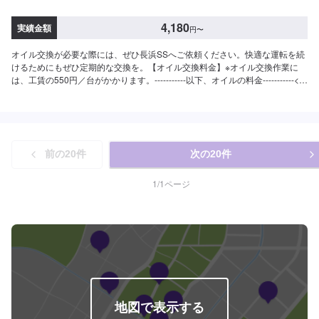
4,180
実績金額
円
〜
オイル交換が必要な際には、ぜひ長浜SSへご依頼ください。快適な運転を続
けるためにもぜひ定期的な交換を。【オイル交換料金】※オイル交換作業に
は、工賃の550円／台がかかります。-----------以下、オイルの料金-----------<ガ
ソリン車用：プレミアム>・5W-40▶︎3,300円／L（輸入車・スポーツ車対
応）・0W-8.▶︎1,980円／L（環境対応／超省燃費）・0W-20▶︎1,870円／
L（0W-20推奨車専用）<ガソリン車用>・0W-20▶︎1,650円／L（0W-20推奨
車専用）・5W-30▶︎1,430円／L（幅広い車種に対応）・10W-30▶︎1,210円／
L（幅広い車種に対応）<ディーゼル車用>・5W-30▶︎1,590円／L（DPF装置
前の
20
件
次の
20
件
ディーゼル乗用車）・10W-30▶︎1,370円／L（DPF装置ディーゼルトラッ
ク・バス）-----------その他料金----------->>オイルフィルター2,420円〜／台>>
２サイクルオイル1,320円〜／台
1
/
1
ページ
地図で表示する