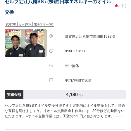
セルフ近江八幡SS / (株)西日本エネルギーのオイル
30▶︎1700円（DPF装置ディーゼルトラック・バス）-----------その他料金-------
-
(-件)
---->>オイルフィルター2750円〜／台>>２サイクルオイル1,650円〜／L
交換
代車OK
カードOK
電子マネーOK
滋賀県近江八幡市馬淵町1683-3
9:00 ~ 18:30
年中無休
平均7時間で返信
4,180
実績金額
円
〜
セルフ近江八幡SSでオイル交換可能です！定期的にオイル交換をして、快適
な運転を続けましょう。【オイル交換料金】作業には、20分ほどお時間をい
ただきます。※オイル交換作業には、工賃の550円／台がかかります。----------
-以下、オイルの料金-----------<ガソリン車用：プレミアム>・5W-40▶︎3,300
円／L（輸入車・スポーツ車対応）・0W-8.▶︎1,980円（環境対応／超省燃