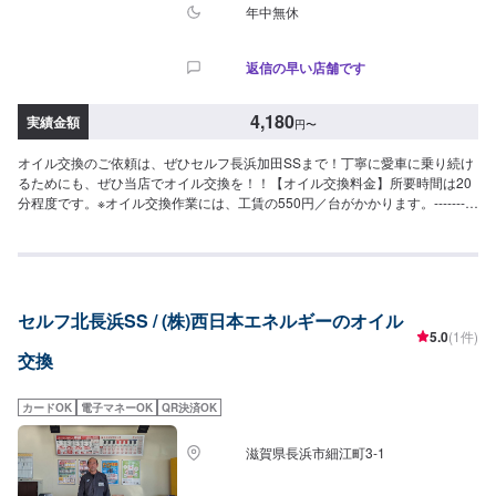
年中無休
返信の早い店舗です
4,180
実績金額
円
〜
オイル交換のご依頼は、ぜひセルフ長浜加田SSまで！丁寧に愛車に乗り続け
るためにも、ぜひ当店でオイル交換を！！【オイル交換料金】所要時間は20
分程度です。※オイル交換作業には、工賃の550円／台がかかります。----------
-以下、オイルの料金-----------<ガソリン車用：プレミアム>・5W-40▶︎3,300
円／L（輸入車・スポーツ車対応）・0W-8.▶︎1,980円（環境対応／超省燃
費）・0W-20▶︎1,870円（0W-20推奨車専用）<ガソリン車用>・0W-
20▶︎1,650円（0W-20推奨車専用）・5W-30▶︎1,430円（幅広い車種に対
応）・10W-30▶︎1,210円（幅広い車種に対応）<ディーゼル車用>・5W-
セルフ北長浜SS / (株)西日本エネルギーのオイル
30▶︎1,590円（DPF装置ディーゼル乗用車）・10W-30▶︎1,370円（DPF装置
5.0
(1件)
ディーゼルトラック・バス）-----------その他料金----------->>オイルフィルター
交換
2,420円〜／台>>２サイクルオイル1,320円〜／台
カードOK
電子マネーOK
QR決済OK
滋賀県長浜市細江町3-1