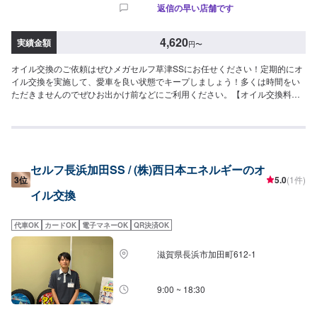
返信の早い店舗です
4,620
実績金額
円
〜
オイル交換のご依頼はぜひメガセルフ草津SSにお任せください！定期的にオ
イル交換を実施して、愛車を良い状態でキープしましょう！多くは時間をい
ただきませんのでぜひお出かけ前などにご利用ください。【オイル交換料
金】作業には20分程度のお時間を頂いております。※オイル交換作業には、
工賃の550円／台がかかります。-----------以下、オイルの料金-----------<ガソリ
ン車用：プレミアム>・5W-40▶︎3,630円／L（輸入車・スポーツ車対応）・
0W-8.▶︎2,310円（環境対応／超省燃費）・0W-20▶︎2,200円（0W-20推奨車
専用）<ガソリン車用>・0W-20▶︎1,980円（0W-20推奨車専用）・5W-
セルフ長浜加田SS / (株)西日本エネルギーのオ
30▶︎1,760円（幅広い車種に対応）・10W-30▶︎1,540円（幅広い車種に対
3位
5.0
(1件)
応）<ディーゼル車用>・5W-30▶︎1,920円（DPF装置ディーゼル乗用車）・
イル交換
10W-30▶︎1,700円（DPF装置ディーゼルトラック・バス）-----------その他料
金----------->>オイルフィルター2,750円〜／台>>２サイクルオイル1,650円〜
／台
代車OK
カードOK
電子マネーOK
QR決済OK
滋賀県長浜市加田町612-1
9:00 ~ 18:30