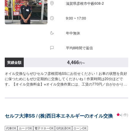
滋賀県彦根市中藪608-2
9:00 ~ 17:00
年中無休
平均8時間で返信
4,466
実績金額
円
〜
オイル交換ならぜひセルフ彦根団地SSにお任せください！お車の状態を良好
に保つためにもぜひ定期的に交換してくださいね！作業時間は20分ほどで
す。【オイル交換料金】※オイル交換作業には、工賃の770円／台がかかりま
す。-----------以下、オイルの料金-----------<ガソリン車用>・0W-20▶︎1980円
／L（0W-20推奨車専用）・5W-30▶︎11760円／L（幅広い車種に対応）・
10W-301540円／L（幅広い車種に対応）<ディーゼル車用>・5W-30▶︎1920
円／L（DPF装置ディーゼル乗用車）・10W-30▶︎1,370円／L（DPF装置ディ
ーゼルトラック・バス）-----------その他料金----------->>オイルフィルター
-
(-件)
セルフ大津SS / (株)西日本エネルギーのオイル交換
2,420円〜／台>>２サイクルオイル1,320円〜／台
代車OK
カードOK
電子マネーOK
QR決済OK
ローンOK