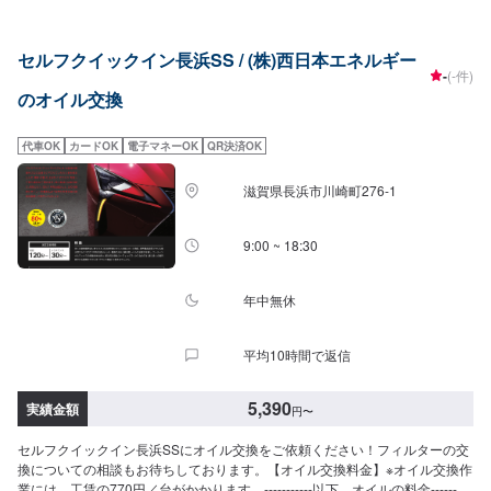
費）・0W-20▶︎1,870円（0W-20推奨車専用）<ガソリン車用>・0W-
20▶︎1,650円（0W-20推奨車専用）・5W-30▶︎1,430円（幅広い車種に対
応）・10W-30▶︎1,210円（幅広い車種に対応）<ディーゼル車用>・5W-
セルフクイックイン長浜SS / (株)西日本エネルギー
30▶︎1,590円（DPF装置ディーゼル乗用車）・10W-30▶︎1,370円（DPF装置
-
(-件)
ディーゼルトラック・バス）-----------その他料金----------->>オイルフィルター
のオイル交換
2,420円〜／台>>２サイクルオイル1,320円〜／台
代車OK
カードOK
電子マネーOK
QR決済OK
滋賀県長浜市川崎町276-1
9:00 ~ 18:30
年中無休
平均10時間で返信
5,390
実績金額
円
〜
セルフクイックイン長浜SSにオイル交換をご依頼ください！フィルターの交
換についての相談もお待ちしております。【オイル交換料金】※オイル交換作
業には、工賃の770円／台がかかります。-----------以下、オイルの料金---------