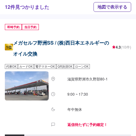
12件見つかりました
地図で表示する
即時予約
当日予約
メガセルフ野洲SS / (株)西日本エネルギーの
1位
4.3
(10件)
オイル交換
代車OK
カードOK
電子マネーOK
QR決済OK
ローンOK
滋賀県野洲市久野部80-1
9:00 ~ 17:30
年中無休
返信待たずに予約確定！