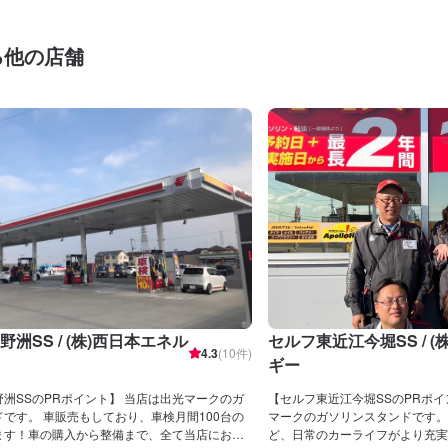
る他の店舗
洲SS / (株)西日本エネル
セルフ東近江今堀SS / 
4.3
(
10
件)
ギー
洲SSのPRポイント】 当店は出光マークのガ
【セルフ東近江今堀SSのPRポイント】 
です。 車販売もしており、車検月間100台の
マークのガソリンスタンドです。
ます！車の購入から整備まで、全て当店にお任
ど、日常のカーライフがより充実