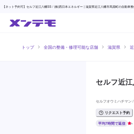
【ネット予約可】セルフ近江八幡SS / (株)西日本エネルギー | 滋賀県近江八幡市馬淵町の自動車整
トップ
全国の整備・修理可能な店舗
滋賀県
近
セルフ近江八
セルフオウミハチマン 
リクエスト予約
平均7時間で返信
-