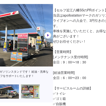
【セルフ近江八幡SSのPRポイント】
当店はapollostationマークの
ライブオンへの入会で、3円引きの
す。

車検を実施していただくと、お得な
典がございます！

ぜひお任せください！

【営業時間】

[メンテナンス受付時間]

全日：9：00〜18：30

ます！多数の特典もご用意しております
[給油営業時間]

さいませ！
全日：6：00〜23：00

【サービスルームの詳細】

✅トイレ

✅ゴミ箱

✅自販機
