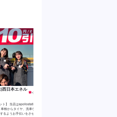
(株)西日本エネル
メガセルフ草津SS / (株)西日本エネル
-
(
0
件)
ギー
当店はapollostation
【メガセルフ草津SSのPRポイント】 当店は出光マ
 車検からタイヤ、洗車な
ソリンスタンドです。 車検の実施で長期のガソリ
するようお手伝いをさせて
典をご用意しております！詳細は車検の予約ページ