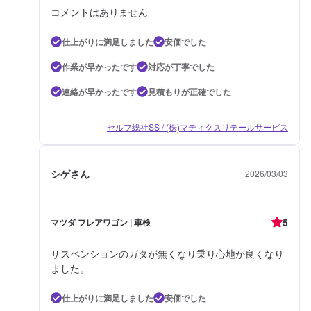
コメントはありません
仕上がりに満足しました
安価でした
作業が早かったです
対応が丁寧でした
連絡が早かったです
見積もりが正確でした
セルフ総社SS / (株)マティクスリテールサービス
シゲさん
2026/03/03
5
マツダ フレアワゴン | 車検
サスペンションのガタが無くなり乗り心地が良くなり
ました。
仕上がりに満足しました
安価でした