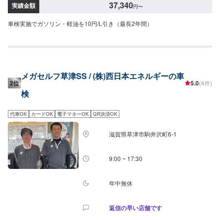
37,340
実績金額
円
〜
車検実施でガソリン・軽油を10円/L引き（最長2年間）
メガセルフ草津SS / (株)西日本エネルギーの車
2位
5.0
(4件)
検
代車OK
カードOK
電子マネーOK
QR決済OK
滋賀県草津市駒井沢町6-1
9:00 ~ 17:30
年中無休
返信の早い店舗です