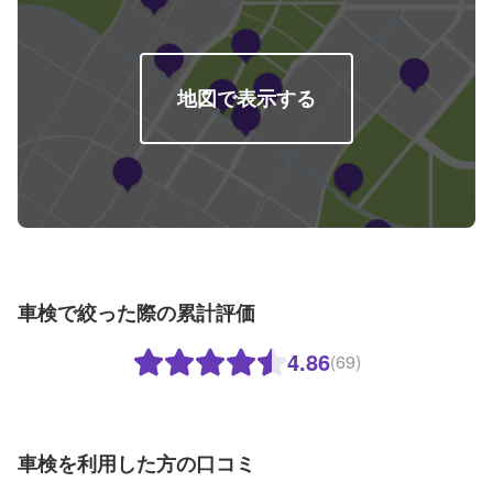
----------------------→[合計]66,050円-大型自動車(1,501〜2,000kg)-ー（クラウ
ン、ZR-Vなど）車検基本料22,000円各種法定料金合計52,250円------------------
-----------------------→[合計]74,250円≪支払い方法について≫車検基本料につい
ては、クレジット・PayPay使用できます。≪注意事項≫・記載してある車種
はあくまで一例です（グレード等によっては一つ上の価格である場合がござ
地図で表示する
います）・車種や初度登録年月からの年数によって費用が変わります・修
理・交換等が必要な場合は、別途費用がかかります・4WDは＋4,400円
車検で絞った際の累計評価
4.86
(69)
車検を利用した方の口コミ