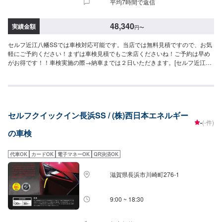
平均7時間で返信
48,340
実績金額
円
〜
セルフ近江八幡SSでは車検対応可能です。当店では無料見積ですので、お気
軽にご予約ください！まずは車検見積でもご来店くださいね！ご予約は早め
がお得です！！車検実施の際→納車までは２日いただきます。[セルフ近江八
幡SS-スーパーグリーン車検-]・全コース法定24ヶ月点検つき・リピーター割
引で2,000円引き車検のご予約で…▶︎（最長半年間）ガソリン・軽油[１０円
／L]引き※◇車検実施で最大15,000円相当の特典プレゼント！！◇[特典１]
（ご予約から最長２年間）ガソリン・軽油[１０円／L]引きパスポート※[特典
２]ボックスティッシュ１０箱[特典３]はっ水洗車無料実施（外装のみ）[特典
セルフクイックイン長浜SS / (株)西日本エネルギー
４]次回車検まで使える<オイル交換1,000円ぽっきりクーポン>（２回分）※一
-
(-件)
般価格よりの値引きとなります。≪車検価格≫-軽自動車-ー（タント,ルーク
の車検
スなど）車検基本料22,000円各種法定料金合計26,340円----------------------------
-------------→[合計]48,340円-小型自動車(〜1,000kg)-ー（マーチ,ベルタなど）
車検基本料22,000円各種法定料金合計36,250円----------------------------------------
代車OK
カードOK
電子マネーOK
QR決済OK
-→[合計]58,250円-中型自動車(1,001〜1,500kg)-ー（プリウスアルフ
ァ,MAZDA3など）車検基本料22,000円各種法定料金合計44,450円---------------
滋賀県長浜市川崎町276-1
--------------------------→[合計]66,450円-大型自動車(1,501〜2,000kg)-ー
（RAV4,レヴォーグなど）車検基本料22,000円各種法定料金合計52,750円----
-------------------------------------→[合計]74,750円≪注意事項≫・記載してある車
9:00 ~ 18:30
種はあくまで一例です（グレード等によっては一つ上の価格である場合がご
ざいます）・車種や初度登録年月からの年数によって費用が変わります・修