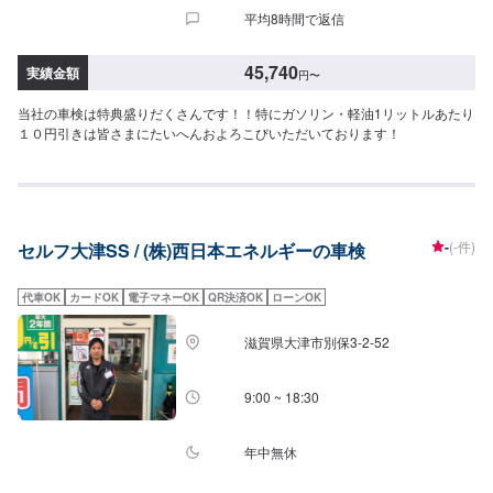
はあくまで一例です（グレード等によっては一つ上の価格である場合がござ
平均8時間で返信
います）・車種や初度登録年月からの年数によって費用が変わります・修
理・交換等が必要な場合は、別途費用がかかります・4WDは＋4,400円
45,740
実績金額
円
〜
当社の車検は特典盛りだくさんです！！特にガソリン・軽油1リットルあたり
１０円引きは皆さまにたいへんおよろこびいただいております！
-
(-件)
セルフ大津SS / (株)西日本エネルギーの車検
代車OK
カードOK
電子マネーOK
QR決済OK
ローンOK
滋賀県大津市別保3-2-52
9:00 ~ 18:30
年中無休