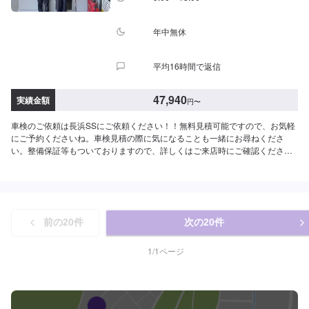
スRX,MX-30など）車検基本料22,000円各種法定料金合計52,750円--------------
---------------------------→[合計]74,750円≪注意事項≫・記載してある車種はあく
まで一例です（グレード等によっては一つ上の価格である場合がございま
年中無休
す）・車種や初度登録年月からの年数によって費用が変わります・修理・交
換等が必要な場合は、別途費用がかかります・4WDは＋4,400円
平均16時間で返信
47,940
実績金額
円
〜
車検のご依頼は長浜SSにご依頼ください！！無料見積可能ですので、お気軽
にご予約くださいね。車検見積の際に気になることも一緒にお尋ねくださ
い。整備保証等もついておりますので、詳しくはご来店時にご確認くださ
い。[長浜SS-スーパーグリーン車検-]・全コース法定24ヶ月点検つき・リピー
ター割引適用で基本料2,000円引き車検のご予約で▶︎（最長６ヶ月）ガソリ
ン・軽油[１０円／L]引き※◇車検実施で最大15,000円相当の特典プレゼン
ト！！◇[特典１]（ご予約から最長２年間）ガソリン・軽油[１０円／L]引き
※[特典２]ボックスティッシュ１０箱[特典３]はっ水洗車無料実施（外装のみ）
前の
20
件
次の
20
件
[特典４]次回車検まで使える<オイル交換1,000円ぽっきりクーポン>（２回
分）※一般価格よりの値引きとなります。≪車検価格≫-軽自動車-ー（ワゴン
R、N-BOXなど）車検基本料22,000円各種法定料金合計25,940円----------------
1
/
1
ページ
-------------------------→[合計]47,940円-小型自動車(〜1,000kg)-ー（ヤリス、ス
イフトなど）車検基本料22,000円各種法定料金合計35,850円----------------------
-------------------→[合計]57,850円-中型自動車(1,001〜1,500kg)-ー（シビック、
シエンタなど）車検基本料22,000円各種法定料金合計44,050円-------------------