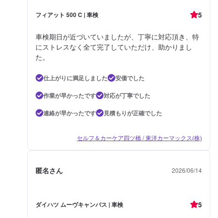
5
フィアット 500 C | 車検
車検期日が近づいていましたが、丁寧に対応頂き、特
にストレスなく全て完了していただけ、助かりまし
た。
仕上がりに満足しました
安価でした
作業が早かったです
対応が丁寧でした
連絡が早かったです
見積もりが正確でした
セルフ＆カーケア四ツ橋 / 東洋カーマックス(株)
匿名さん
2026/06/14
5
ダイハツ ムーヴキャンバス | 車検