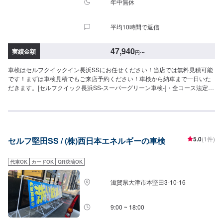
理・交換等が必要な場合は、別途費用がかかります・4WDは＋4,400円
年中無休
平均10時間で返信
47,940
実績金額
円
〜
車検はセルフクイックイン長浜SSにお任せください！当店では無料見積可能
です！まずは車検見積でもご来店予約ください！車検から納車まで一日いた
だきます。[セルフクイック長浜SS-スーパーグリーン車検-]・全コース法定24
ヶ月点検つき・リピーター割引適用で基本料2,000円引き車検のご予約で…
▶︎（最長６ヶ月）ガソリン・軽油[１０円／L]引き※◇車検実施で最大15,000
円相当の特典プレゼント！！◇[特典１]（ご予約から最長２年間）ガソリン・
軽油[１０円／L]引き※[特典２]ボックスティッシュ１０箱[特典３]はっ水洗車無
料実施（外装のみ）[特典４]次回車検まで使える<オイル交換1,000円ぽっきり
5.0
(1件)
セルフ堅田SS / (株)西日本エネルギーの車検
クーポン>（２回分）※一般価格よりの値引きとなります。≪車検価格≫-軽自
動車-（タント,N-ONEなど）車検基本料22,000円各種法定料金合計25,940円-
----------------------------------------→[合計]47,940円-小型自動車(〜1,000kg)-（ミ
代車OK
カードOK
QR決済OK
ラージュ,デリカ：D2など）車検基本料22,000円各種法定料金合計35,850円--
---------------------------------------→[合計]57,850円-中型自動車(1,001〜1,500kg)-
滋賀県大津市本堅田3-10-16
（カローラスポーツ,エスクードなど）車検基本料22,000円各種法定料金合計
44,050円-----------------------------------------→[合計]66,050円-大型自動車
(1,501〜2,000kg)-（レクサスNX,ランディなど）車検基本料22,000円各種法
9:00 ~ 18:00
定料金合計52,250円-----------------------------------------→[合計]74,250円≪支払い
方法について≫車検基本料については、クレジット・PayPay使用できます。