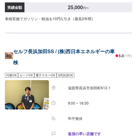
25,000
実績金額
円
〜
車検実施でガソリン・軽油を10円/L引き（最長2年間）
セルフ長浜加田SS / (株)西日本エネルギーの車
3位
5.0
(1件)
検
代車OK
カードOK
電子マネーOK
QR決済OK
滋賀県長浜市加田町612-1
9:00 ~ 18:30
年中無休
返信の早い店舗です