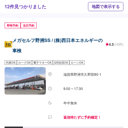
12件見つかりました
地図で表示する
即時予約
当日予約
メガセルフ野洲SS / (株)西日本エネルギーの
1位
4.3
(10件)
車検
代車OK
カードOK
電子マネーOK
QR決済OK
ローンOK
滋賀県野洲市久野部80-1
9:00 ~ 17:30
年中無休
返信待たずに予約確定！