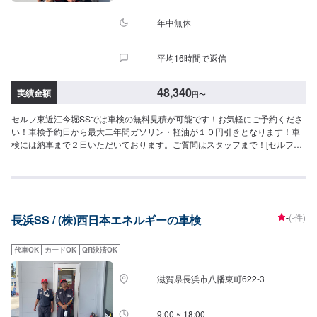
項≫・記載してある車種はあくまで一例です（グレード等によっては一つ上
の価格である場合がございます）・車種や初度登録年月からの年数によって
年中無休
費用が変わります・修理・交換等が必要な場合は、別途費用がかかります・
4WDは＋4,400円
平均16時間で返信
48,340
実績金額
円
〜
セルフ東近江今堀SSでは車検の無料見積が可能です！お気軽にご予約くださ
い！車検予約日から最大二年間ガソリン・軽油が１０円引きとなります！車
検には納車まで２日いただいております。ご質問はスタッフまで！[セルフ東
近江今堀SS-スーパーグリーン車検-]・全コース法定24ヶ月点検つき・リピー
ター割引で2,000円引き車検のご予約で…▶︎（最大半年間）ガソリン・軽油
[１０円／L]引き※◇車検実施で最大15,000円相当の特典プレゼント！！◇[特
典１]（ご予約から最長２年間）ガソリン・軽油[１０円／L]引きパスポート
※[特典２]ボックスティッシュ１０箱[特典３]はっ水洗車無料実施（外装のみ）
-
(-件)
長浜SS / (株)西日本エネルギーの車検
[特典４]次回車検まで使える<オイル交換1,000円ぽっきりクーポン>（２回
分）※一般価格よりの値引きとなります。≪車検価格≫-軽自動車-ー（N-
WGN,ムーヴなど）車検基本料22,000円各種法定料金合計26,340円--------------
代車OK
カードOK
QR決済OK
---------------------------→[合計]48,340円-小型自動車(〜1,000kg)-ー（スイフト,
ミラージュなど）車検基本料22,000円各種法定料金合計36,250円----------------
滋賀県長浜市八幡東町622-3
-------------------------→[合計]58,250円-中型自動車(1,001〜1,500kg)-ー（GRヤ
リス,CX-3など）車検基本料22,000円各種法定料金合計44,450円-----------------
------------------------→[合計]66,450円-大型自動車(1,501〜2,000kg)-ー（レクサ
9:00 ~ 18:00