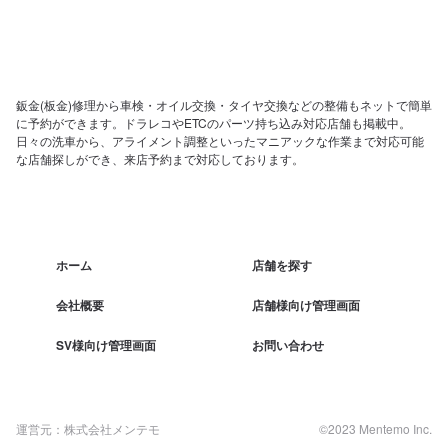
鈑金(板金)修理から車検・オイル交換・タイヤ交換などの整備もネットで簡単
に予約ができます。ドラレコやETCのパーツ持ち込み対応店舗も掲載中。
日々の洗車から、アライメント調整といったマニアックな作業まで対応可能
な店舗探しができ、来店予約まで対応しております。
ホーム
店舗を探す
会社概要
店舗様向け管理画面
SV様向け管理画面
お問い合わせ
運営元：株式会社メンテモ
©2023 Mentemo Inc.