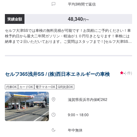
平均3時間で返信
48,340
実績金額
円
〜
セルフ大津SSでは車検の無料見積が可能です！お気軽にご予約ください！車
検予約日から最大二年間ガソリン・軽油が１０円引きとなります！車検には
納車まで２日いただいております。ご質問はスタッフまで！[セルフ大津SS-
車検-]・最大２年間ガソリン・軽油[１０円／L]引き※※一般価格よりの値引き
となります。≪車検価格≫-軽自動車-ー（タント,ワゴンRなど）車検基本料
22,000円各種法定料金合計26,340円-----------------------------------------→[合
計]48,340円-小型自動車(〜1,000kg)-ー（パッソ,デミオなど）車検基本料
22,000円各種法定料金合計36,250円-----------------------------------------→[合
-
(-件)
セルフ365浅井SS / (株)西日本エネルギーの車検
計]58,250円-中型自動車(1,001〜1,500kg)-ー（C-HR,WRXSTIなど）車検基本
料22,000円各種法定料金合計44,450円-----------------------------------------→[合
計]66,450円-大型自動車(1,501〜2,000kg)-ー（ヴォクシー,CX-30など）車検
代車OK
カードOK
電子マネーOK
QR決済OK
基本料22,000円各種法定料金合計52,750円-----------------------------------------
→[合計]74,750円≪注意事項≫・記載してある車種はあくまで一例です（グレ
滋賀県長浜市内保町262
ード等によっては一つ上の価格である場合がございます）・車種や初度登録
年月からの年数によって費用が変わります・修理・交換等が必要な場合は、
別途費用がかかります・4WDは＋4,400円
9:00 ~ 18:00
年中無休