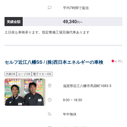
平均7時間で返信
49,340
実績金額
円
〜
土日祝も車検承ります。指定整備工場完備代車あります
-
(-件)
セルフ近江八幡SS / (株)西日本エネルギーの車検
代車OK
カードOK
電子マネーOK
滋賀県近江八幡市馬淵町1683-3
9:00 ~ 18:30
年中無休