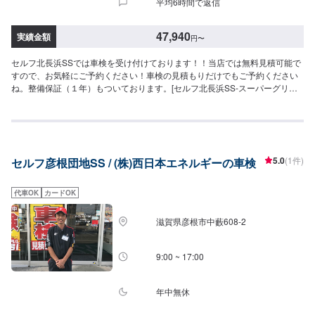
平均6時間で返信
換等が必要な場合は、別途費用がかかります・4WDは＋4,400円
47,940
実績金額
円
〜
セルフ北長浜SSでは車検を受け付けております！！当店では無料見積可能で
すので、お気軽にご予約ください！車検の見積もりだけでもご予約ください
ね。整備保証（１年）もついております。[セルフ北長浜SS-スーパーグリー
ン車検-]・全コース法定24ヶ月点検つき・リピーター割引適用で基本料2,000
円引き・代車のご用意あります（費用や車種については、スタッフまでお問
い合わせください）車検のご予約で…▶︎（最長６ヶ月）ガソリン・軽油[１０
円／L]引き※◇車検実施で最大15,000円相当の特典プレゼント！！◇[特典１]
（ご予約から最長２年間）ガソリン・軽油[１０円／L]引き※[特典２]ボックス
5.0
(1件)
セルフ彦根団地SS / (株)西日本エネルギーの車検
ティッシュ１０箱[特典３]はっ水洗車無料実施（外装のみ）[特典４]次回車検
まで使える<オイル交換1,000円ぽっきりクーポン>（２回分）※一般価格より
の値引きとなります。≪車検価格≫-軽自動車-ー（ムーヴ・デイズなど）車検
代車OK
カードOK
基本料22,000円各種法定料金合計25,940円-----------------------------------------
→[合計]47,940円-小型自動車(〜1,000kg)-ー（ライズ、ブーンなど）車検基本
滋賀県彦根市中藪608-2
料22,000円各種法定料金合計35,850円-----------------------------------------→[合
計]57,850円-中型自動車(1,001〜1,500kg)-ー（ウィッシュ、インプレッサな
ど）車検基本料22,000円各種法定料金合計44,050円----------------------------------
9:00 ~ 17:00
-------→[合計]66,050円-大型自動車(1,501〜2,000kg)-ー（レクサスRX、イン
プレッサなど）車検基本料22,000円各種法定料金合計52,250円-------------------
----------------------→[合計]74,250円≪支払い方法について≫車検基本料につい
年中無休
ては、クレジット・PayPay使用できます。≪注意事項≫・記載してある車種