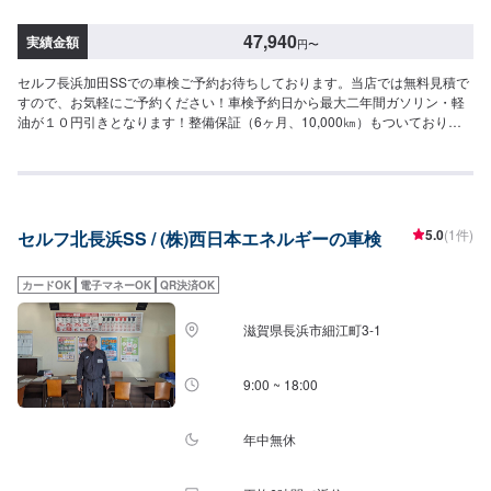
47,940
実績金額
円
〜
セルフ長浜加田SSでの車検ご予約お待ちしております。当店では無料見積で
すので、お気軽にご予約ください！車検予約日から最大二年間ガソリン・軽
油が１０円引きとなります！整備保証（6ヶ月、10,000㎞）もついておりま
す。車検は納車まで２日いただいております。不明点があればスタッフまで
お尋ねください！[セルフ長浜加田SS-車検-]・全コース法定24ヶ月点検つき・
リピーター割引で2,000円引き車検のご予約で…▶︎（最大半年間）ガソリン・
軽油[１０円／L]引き※◇車検実施で最大15,000円相当の特典プレゼント！！
◇[特典１]（ご予約から最長２年間）ガソリン・軽油[１０円／L]引きパスポー
5.0
(1件)
セルフ北長浜SS / (株)西日本エネルギーの車検
ト※[特典２]ボックスティッシュ１０箱[特典３]はっ水洗車無料実施（外装の
み）[特典４]次回車検まで使える<オイル交換1,000円ぽっきりクーポン>（２
回分）※一般価格よりの値引きとなります。≪車検価格≫-軽自動車-ー（ウェ
カードOK
電子マネーOK
QR決済OK
イク,ライフなど）車検基本料22,000円各種法定料金合計25,940円---------------
--------------------------→[合計]47,940円-小型自動車(〜1,000kg)-ー（コルト,ミラ
滋賀県長浜市細江町3-1
ジーノなど）車検基本料22,000円各種法定料金合計35,850円----------------------
-------------------→[合計]57,850円-中型自動車(1,001〜1,500kg)-ー（シエンタ,
ヴェゼルなど）車検基本料22,000円各種法定料金合計44,050円-------------------
9:00 ~ 18:00
----------------------→[合計]66,050円-大型自動車(1,501〜2,000kg)-ー（レクサス
LC,MX-30など）車検基本料22,000円各種法定料金合計52,250円-----------------
------------------------→[合計]74,250円≪注意事項≫・記載してある車種はあくま
年中無休
で一例です（グレード等によっては一つ上の価格である場合がございま
す）・車種や初度登録年月からの年数によって費用が変わります・修理・交