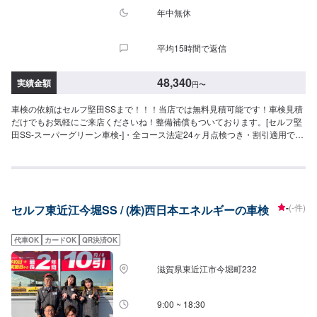
≪注意事項≫・記載してある車種はあくまで一例です（グレード等によって
年中無休
は一つ上の価格である場合がございます）・車種や初度登録年月からの年数
によって費用が変わります・修理・交換等が必要な場合は、別途費用がかか
平均15時間で返信
ります・4WDは＋4,400円
48,340
実績金額
円
〜
車検の依頼はセルフ堅田SSまで！！！当店では無料見積可能です！車検見積
だけでもお気軽にご来店くださいね！整備補償もついております。[セルフ堅
田SS-スーパーグリーン車検-]・全コース法定24ヶ月点検つき・割引適用で最
大3,000円引き（早期予約とリピーター割引適用時）・車検の預かりから納車
まで二日間いただきます◇車検実施で最大15,000円相当の特典プレゼン
ト！！◇[特典１]（ご予約から最長２年間）ガソリン・軽油[１０円／L]引き
※[特典２]ボックスティッシュ１０箱[特典3]次回車検まで使える<オイル交換
1,000円クーポン>（２回分）※一般価格よりの値引きとなります。≪車検価
-
(-件)
セルフ東近江今堀SS / (株)西日本エネルギーの車検
格≫-軽自動車-（ジムニー,N-WGNなど）車検基本料22,000円各種法定料金合
計26,340円-----------------------------------------→[合計]48,340円-小型自動車(〜
1,000kg)-（デミオ,フィットなど）車検基本料22,000円各種法定料金合計
代車OK
カードOK
QR決済OK
36,250円-----------------------------------------→[合計]58,250円-中型自動車
(1,001〜1,500kg)-（86ハチロク,エクストレイルなど）車検基本料22,000円
滋賀県東近江市今堀町232
各種法定料金合計44,450円-----------------------------------------→[合計]66,450円-
大型自動車(1,501〜2,000kg)-（ノア,CX-60など）車検基本料22,000円各種法
定料金合計52,750円-----------------------------------------→[合計]74,750円≪支払い
9:00 ~ 18:30
方法について≫車検基本料については、クレジット使用できます。≪注意事