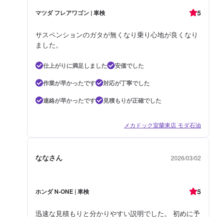
5
マツダ フレアワゴン | 車検
サスペンションのガタが無くなり乗り心地が良くなり
ました。
仕上がりに満足しました
安価でした
作業が早かったです
対応が丁寧でした
連絡が早かったです
見積もりが正確でした
メカドック室蘭東店 モダ石油
ななさん
2026/03/02
5
ホンダ N-ONE | 車検
迅速な見積もりと分かりやすい説明でした。 初めに予