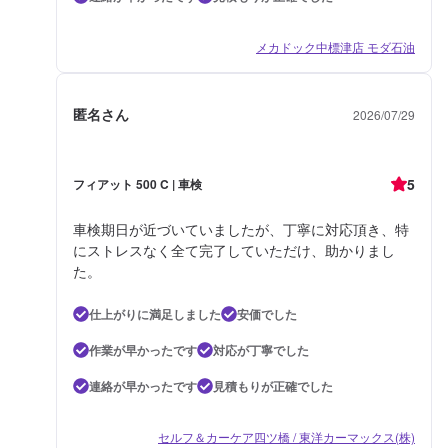
メカドック中標津店 モダ石油
匿名さん
2026/07/29
5
フィアット 500 C | 車検
車検期日が近づいていましたが、丁寧に対応頂き、特
にストレスなく全て完了していただけ、助かりまし
た。
仕上がりに満足しました
安価でした
作業が早かったです
対応が丁寧でした
連絡が早かったです
見積もりが正確でした
セルフ＆カーケア四ツ橋 / 東洋カーマックス(株)