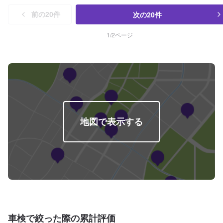
次の
20
件
前の
20
件
1
/
2
ページ
地図で表示する
車検で絞った際の累計評価