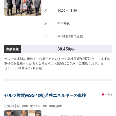
10:00 ~ 18:30
年中無休
平均13時間で返信
38,450
実績金額
円
〜
セルフ金津SSに車検をご依頼くださいませ！車検実績年間774台！！まずは
車検のお見積もりからとなります。お気軽にご予約・ご来店くださいま
せ！！・2級整備士2名在籍
-
(-件)
セルフ敦賀南SS / (株)若狭エネルギーの車検
代車OK
カードOK
電子マネーOK
QR決済OK