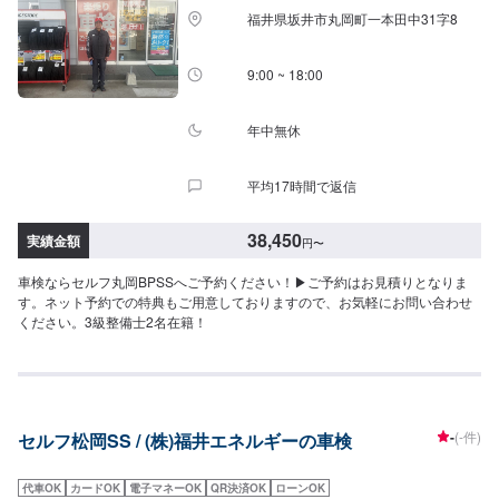
福井県坂井市丸岡町一本田中31字8
9:00 ~ 18:00
年中無休
平均17時間で返信
38,450
実績金額
円
〜
車検ならセルフ丸岡BPSSへご予約ください！▶︎ご予約はお見積りとなりま
す。ネット予約での特典もご用意しておりますので、お気軽にお問い合わせ
ください。3級整備士2名在籍！
-
(-件)
セルフ松岡SS / (株)福井エネルギーの車検
代車OK
カードOK
電子マネーOK
QR決済OK
ローンOK