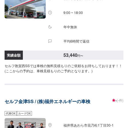
9:00 ~ 18:00
年中無休
平均6時間で返信
53,440
実績金額
円
〜
セルフ敦賀西SSでは車検の無料見積もりのご依頼をお待ちしております！！
(ここからの予約は、車検見積もりのご予約となります。)
-
(-件)
セルフ金津SS / (株)福井エネルギーの車検
代車OK
カードOK
福井県あわら市花乃杜1丁目30-1