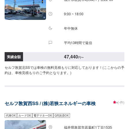
9:00 ~ 18:00
年中無休
平均13時間で返信
47,440
実績金額
円
〜
セルフ敦賀北SSでは車検の無料見積もりに対応しております！(ここからの予
約は、車検見積もりのご予約となります。)
-
(-件)
セルフ敦賀西SS / (株)若狭エネルギーの車検
代車OK
カードOK
電子マネーOK
QR決済OK
福井県敦賀市若葉町1丁目1535