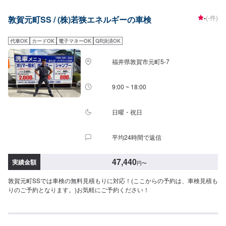
-
(-件)
敦賀元町SS / (株)若狭エネルギーの車検
代車OK
カードOK
電子マネーOK
QR決済OK
福井県敦賀市元町5-7
9:00 ~ 18:00
日曜・祝日
平均24時間で返信
47,440
実績金額
円
〜
敦賀元町SSでは車検の無料見積もりに対応！(ここからの予約は、車検見積も
りのご予約となります。)お気軽にご予約ください！