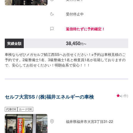
受付停止中
返信待たずに予約確定！
38,450
実績金額
円
〜
車検ならぜひメガセルフ鯖江西SSへお任せください！※予約は車検見積のご
予約です。2級整備士1名、3級整備士1名と検査員1名が在籍しておりますの
で、安心してお任せください！明朗会系で安心！！！
-
(-件)
セルフ大宮SS / (株)福井エネルギーの車検
代車OK
カードOK
福井県福井市大宮3丁目31-22