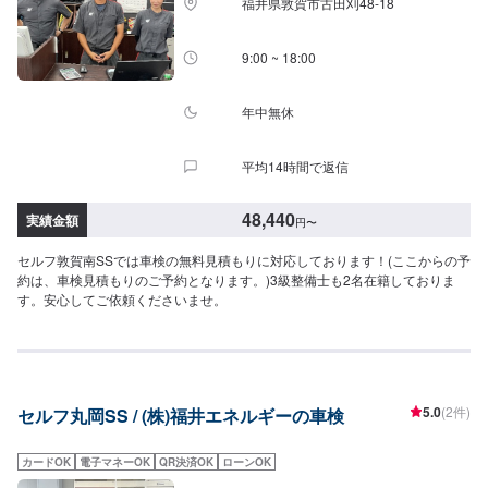
福井県敦賀市古田刈48-18
9:00 ~ 18:00
年中無休
平均14時間で返信
48,440
実績金額
円
〜
セルフ敦賀南SSでは車検の無料見積もりに対応しております！(ここからの予
約は、車検見積もりのご予約となります。)3級整備士も2名在籍しておりま
す。安心してご依頼くださいませ。
5.0
(2件)
セルフ丸岡SS / (株)福井エネルギーの車検
カードOK
電子マネーOK
QR決済OK
ローンOK