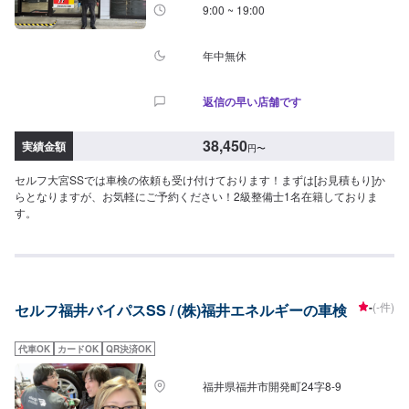
9:00 ~ 19:00
年中無休
返信の早い店舗です
38,450
実績金額
円
〜
セルフ大宮SSでは車検の依頼も受け付けております！まずは[お見積もり]か
らとなりますが、お気軽にご予約ください！2級整備士1名在籍しておりま
す。
-
(-件)
セルフ福井バイパスSS / (株)福井エネルギーの車検
代車OK
カードOK
QR決済OK
福井県福井市開発町24字8-9