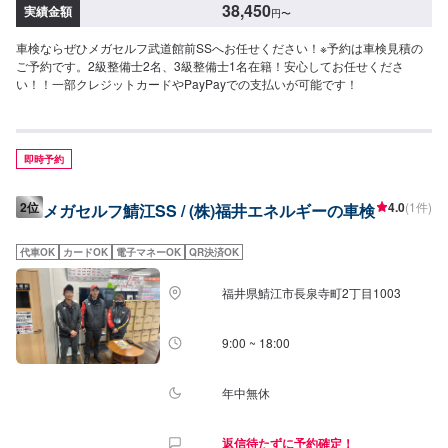
38,450
実績金額
円
〜
車検ならぜひメガセルフ武道館前SSへお任せください！※予約は車検見積の
ご予約です。2級整備士2名、3級整備士1名在籍！安心してお任せくださ
い！！一部クレジットカードやPayPayでの支払いが可能です！
即時予約
2位
4.0
(1件)
メガセルフ鯖江SS / (株)福井エネルギーの車検
代車OK
カードOK
電子マネーOK
QR決済OK
福井県鯖江市長泉寺町2丁目1003
9:00 ~ 18:00
年中無休
返信待たずに予約確定！