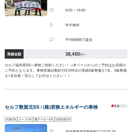
9:00 ~ 19:00
年中無休
平均6時間で返信
38,450
実績金額
円
〜
セルフ福井西SSへ車検ご依頼ください！→本ページからのご予約はお見積の
ご予約となります。車検実施台数約100,000台の実績2級整備士1名、3級整備
士1名在籍！安心してお任せください！！
5.0
(3件)
セルフ敦賀北SS / (株)若狭エネルギーの車検
代車OK
カードOK
電子マネーOK
QR決済OK
福井県敦賀市昭和町1丁目22-35