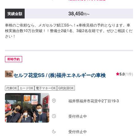
38,450
実績金額
円
〜
車検のご依頼なら、メガセルフ鯖江SSへ！※車検見積の予約となります。車
検実施台数10万台突破！！整備士2級1名、3級2名在籍です。ぜひご相談くだ
さい！
即時予約
3位
5.0
(1件)
セルフ花堂SS / (株)福井エネルギーの車検
代車OK
カードOK
電子マネーOK
QR決済OK
福井県福井市花堂中2丁目19-3
受付停止中
受付停止中