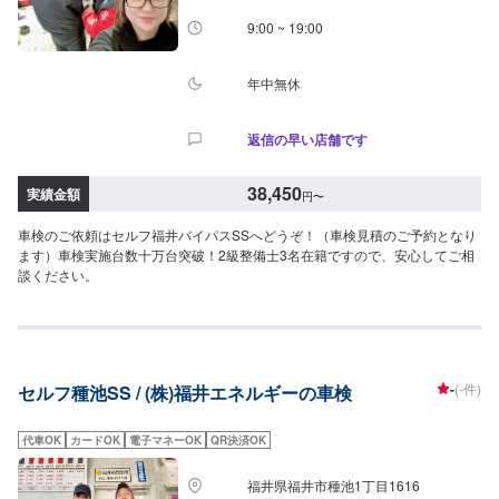
9:00 ~ 19:00
年中無休
返信の早い店舗です
38,450
実績金額
円
〜
車検のご依頼はセルフ福井バイパスSSへどうぞ！（車検見積のご予約となり
ます）車検実施台数十万台突破！2級整備士3名在籍ですので、安心してご相
談ください。
-
(-件)
セルフ種池SS / (株)福井エネルギーの車検
代車OK
カードOK
電子マネーOK
QR決済OK
福井県福井市種池1丁目1616