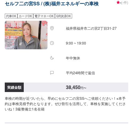
-
(-件)
セルフ二の宮SS / (株)福井エネルギーの車検
代車OK
カードOK
電子マネーOK
QR決済OK
福井県福井市二の宮2丁目31-27
9:00 ~ 19:00
年中無休
平均24時間で返信
38,450
実績金額
円
〜
車検の時期が近づいたら、早めにセルフ二の宮SSへご依頼ください！※本予
約は車検見積予約となります。ぜひ割引を活用して、車検を実施してくださ
いね！3級整備士1名在籍