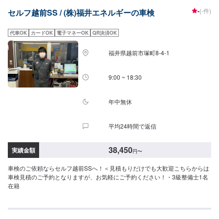
-
(-件)
セルフ越前SS / (株)福井エネルギーの車検
代車OK
カードOK
電子マネーOK
QR決済OK
福井県越前市塚町8-4-1
9:00 ~ 18:30
年中無休
平均24時間で返信
38,450
実績金額
円
〜
車検のご依頼ならセルフ越前SSへ！＜見積もりだけでも大歓迎こちらからは
車検見積のご予約となりますが、お気軽にご予約ください！・3級整備士1名
在籍