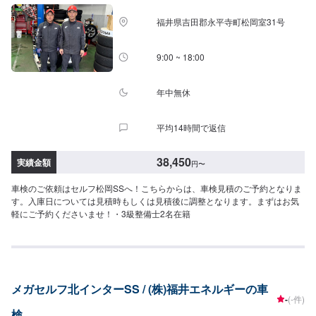
福井県吉田郡永平寺町松岡室31号
9:00 ~ 18:00
年中無休
平均14時間で返信
38,450
実績金額
円
〜
車検のご依頼はセルフ松岡SSへ！こちらからは、車検見積のご予約となりま
す。入庫日については見積時もしくは見積後に調整となります。まずはお気
軽にご予約くださいませ！・3級整備士2名在籍
メガセルフ北インターSS / (株)福井エネルギーの車
-
(-件)
検