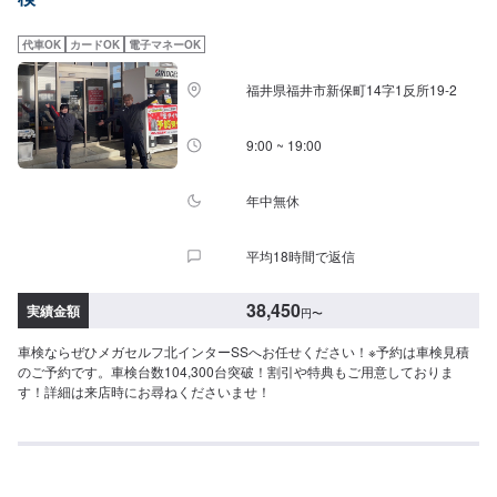
代車OK
カードOK
電子マネーOK
福井県福井市新保町14字1反所19-2
9:00 ~ 19:00
年中無休
平均18時間で返信
38,450
実績金額
円
〜
車検ならぜひメガセルフ北インターSSへお任せください！※予約は車検見積
のご予約です。車検台数104,300台突破！割引や特典もご用意しておりま
す！詳細は来店時にお尋ねくださいませ！