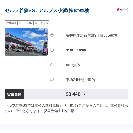
-
(-件)
セルフ若狭SS / アルプス小浜(株)の車検
代車OK
カードOK
ローンOK
福井県小浜市遠敷9丁目605番地
9:00 ~ 18:00
年中無休
平均24時間で返信
53,440
実績金額
円
〜
セルフ若狭SSでは車検の無料見積もり可能！(ここからの予約は、車検見積も
りのご予約となります。)2級整備士1名在籍