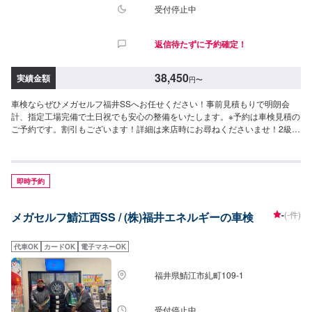
受付停止中
返信待たずに予約確定！
38,450
実績金額
円
〜
車検ならぜひメガセルフ福井SSへお任せください！事前見積もりで明朗会
計、指定工場完備で土日祝でも安心の整備をいたします。※予約は車検見積の
ご予約です。割引もございます！詳細は来店時にお尋ねくださいませ！2級整
備士1名、3級整備士1名在籍！安心してお任せください！
即時予約
-
(-件)
メガセルフ鯖江西SS / (株)福井エネルギーの車検
代車OK
カードOK
電子マネーOK
福井県鯖江市糺町109-1
受付停止中