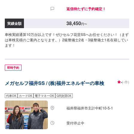
返信待たずに予約確定！
38,450
実績金額
円
〜
車検実績通算10万台以上です！ぜひセルフ花堂SSへお任せください！（まず
は車検見積のご案内となります。）2級整備士2名・3級整備士1名在籍してい
ます！
即時予約
-
(-件)
メガセルフ福井SS / (株)福井エネルギーの車検
代車OK
カードOK
電子マネーOK
QR決済OK
福井県福井市主計中町10-5-1
受付停止中