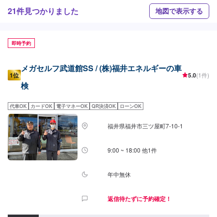
21件見つかりました
地図で表示する
即時予約
メガセルフ武道館SS / (株)福井エネルギーの車
1位
5.0
(1件)
検
代車OK
カードOK
電子マネーOK
QR決済OK
ローンOK
福井県福井市三ツ屋町7-10-1
9:00 ~ 18:00 他1件
年中無休
返信待たずに予約確定！