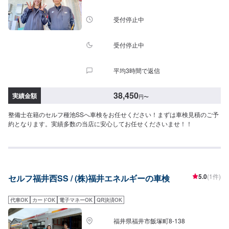
受付停止中
受付停止中
平均3時間で返信
38,450
実績金額
円
〜
整備士在籍のセルフ種池SSへ車検をお任せください！まずは車検見積のご予
約となります。実績多数の当店に安心してお任せくださいませ！！
5.0
(1件)
セルフ福井西SS / (株)福井エネルギーの車検
代車OK
カードOK
電子マネーOK
QR決済OK
福井県福井市飯塚町8-138