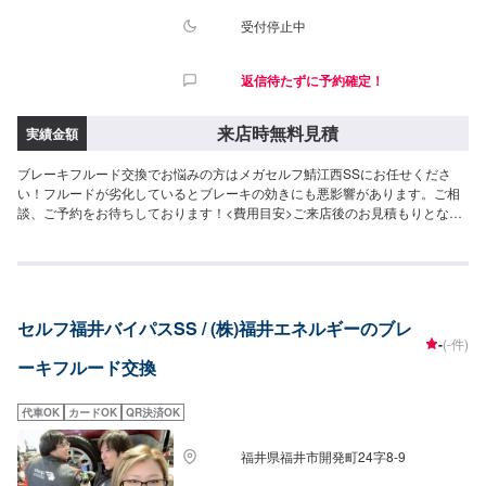
受付停止中
返信待たずに予約確定！
来店時無料見積
実績金額
ブレーキフルード交換でお悩みの方はメガセルフ鯖江西SSにお任せくださ
い！フルードが劣化しているとブレーキの効きにも悪影響があります。ご相
談、ご予約をお待ちしております！<費用目安>ご来店後のお見積もりとなり
ます。
セルフ福井バイパスSS / (株)福井エネルギーのブレ
-
(-件)
ーキフルード交換
代車OK
カードOK
QR決済OK
福井県福井市開発町24字8-9