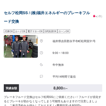
セルフ松岡SS / (株)福井エネルギーのブレーキフル
-
(-件)
ード交換
代車OK
カードOK
電子マネーOK
QR決済OK
ローンOK
福井県吉田郡永平寺町松岡室31号
9:00 ~ 18:00
年中無休
平均14時間で返信
8,800
実績金額
円
〜
ブレーキフルード交換はセルフ松岡SSにご依頼ください！フルードが劣化す
るとブレーキが効かなくなってしまう可能性もありますので注意しましょ
う。ご来店予約をお待ちしております！<費用目安>8,800円~