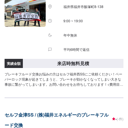
福井県福井市飯塚町8-138
9:00 ~ 19:00
年中無休
平均6時間で返信
来店時無料見積
実績金額
ブレーキフルード交換お悩みの方はセルフ福井西SSにご依頼ください！ペー
パーロック現象が起きてしまうと、ブレーキが効かなくなってしまい大きな
事故に繋がってしまいます。お問い合わせをお待ちしております！<費用目安
>ご来店後のお見積もりとなります。
セルフ金津SS / (株)福井エネルギーのブレーキフル
-
(-件)
ード交換