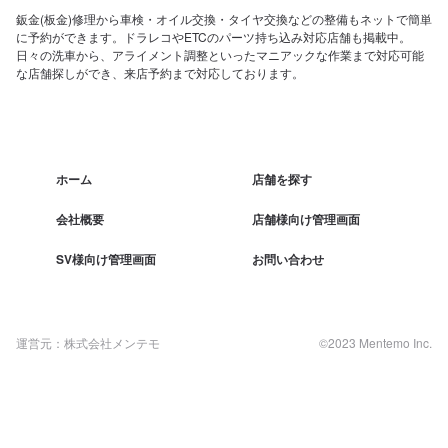
鈑金(板金)修理から車検・オイル交換・タイヤ交換などの整備もネットで簡単
に予約ができます。ドラレコやETCのパーツ持ち込み対応店舗も掲載中。
日々の洗車から、アライメント調整といったマニアックな作業まで対応可能
な店舗探しができ、来店予約まで対応しております。
ホーム
店舗を探す
会社概要
店舗様向け管理画面
SV様向け管理画面
お問い合わせ
運営元：株式会社メンテモ
©2023 Mentemo Inc.