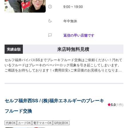
9:00 ~ 19:00
年中無休
返信の早い店舗です
来店時無料見積
実績金額
セルフ福井バイパスSSまでブレーキフルード交換はご依頼ください！汚れて
いるフルードはブレーキのペーパーロック現象を引き起こしてしまいます。
ご相談をお待ちしております！<費用目安>ご来店後のお見積もりとなりま
す。
セルフ福井西SS / (株)福井エネルギーのブレーキ
5.0
(1件)
フルード交換
代車OK
カードOK
電子マネーOK
QR決済OK