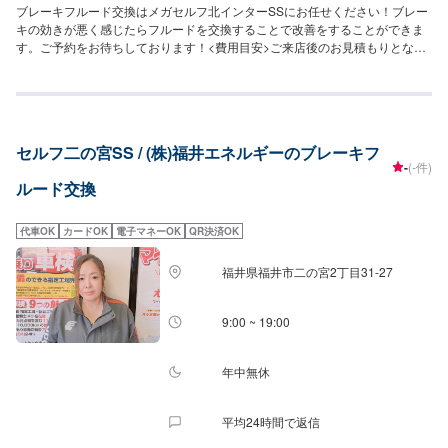
ブレーキフルード交換はメガセルフ北インターSSにお任せください！ブレー
キの効きが悪く感じたらフルードを交換することで改善をすることができま
す。ご予約をお待ちしております！<費用目安>ご来店後のお見積もりとなり
ます。
セルフ二の宮SS / (株)福井エネルギーのブレーキフ
-
(-件)
ルード交換
代車OK
カードOK
電子マネーOK
QR決済OK
福井県福井市二の宮2丁目31-27
9:00 ~ 19:00
年中無休
平均24時間で返信