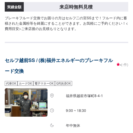
来店時無料見積
実績金額
ブレーキフルード交換でお困りの方はセルフ二の宮SSまで！フルード内に蓄
積された金属粉等を綺麗にすることができます。お気軽にご予約ください！<
費用目安>ご来店後のお見積もりとなります。
セルフ越前SS / (株)福井エネルギーのブレーキフル
-
(-件)
ード交換
代車OK
カードOK
電子マネーOK
QR決済OK
福井県越前市塚町8-4-1
9:00 ~ 18:30
年中無休