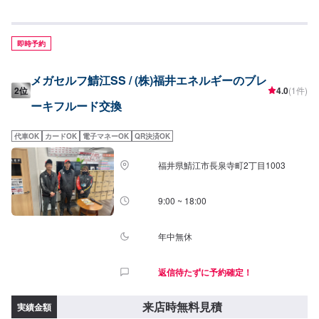
店後のお見積もりとなります。
即時予約
メガセルフ鯖江SS / (株)福井エネルギーのブレ
2位
4.0
(1件)
ーキフルード交換
代車OK
カードOK
電子マネーOK
QR決済OK
福井県鯖江市長泉寺町2丁目1003
9:00 ~ 18:00
年中無休
返信待たずに予約確定！
来店時無料見積
実績金額