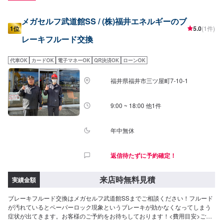
メガセルフ武道館SS / (株)福井エネルギーのブ
1位
5.0
(1件)
レーキフルード交換
代車OK
カードOK
電子マネーOK
QR決済OK
ローンOK
福井県福井市三ツ屋町7-10-1
9:00 ~ 18:00 他1件
年中無休
返信待たずに予約確定！
来店時無料見積
実績金額
ブレーキフルード交換はメガセルフ武道館SSまでご相談ください！フルード
が汚れているとペーパーロック現象というブレーキが効かなくなってしまう
症状が出てきます。お客様のご予約をお待ちしております！<費用目安>ご来