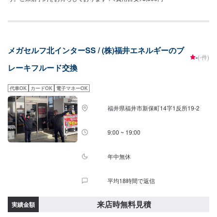
メガセルフ北インターSS / (株)福井エネルギーのブ
-
(-件)
レーキフルード交換
代車OK
カードOK
電子マネーOK
福井県福井市新保町14字1反所19-2
9:00 ~ 19:00
年中無休
平均18時間で返信
来店時無料見積
実績金額