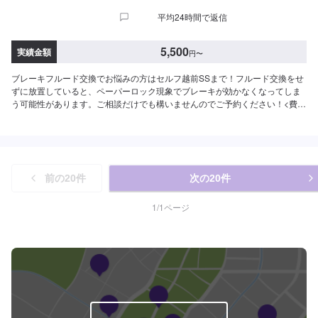
平均24時間で返信
5,500
実績金額
円
〜
ブレーキフルード交換でお悩みの方はセルフ越前SSまで！フルード交換をせ
ずに放置していると、ペーパーロック現象でブレーキが効かなくなってしま
う可能性があります。ご相談だけでも構いませんのでご予約ください！<費用
目安>5,500円~
前の
20
件
次の
20
件
1
/
1
ページ