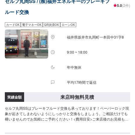
セルフ丸岡SS / (株)福井エネルギーのブレーキフ
5.0
(2件)
ルード交換
カードOK
電子マネーOK
QR決済OK
ローンOK
福井県坂井市丸岡町一本田中31字8
9:00 ~ 18:00
年中無休
平均17時間で返信
来店時無料見積
実績金額
セルフ丸岡SSはブレーキフルード交換も承っております！ペーパーロック現
象が起きてしまわないようにしっかりと交換をしましょう。ご相談だけでも
構いませんのでお気軽にご予約ください！<費用目安>ご来店後のお見積もり
となります。