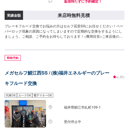
返信待たずに予約確定！
来店時無料見積
実績金額
ブレーキフルード交換でお悩みの方はセルフ花堂SSにお任せください！ペー
パーロック現象の原因になってしまいますので定期的な交換をするようにし
ましょう。ご相談、ご予約をお待ちしております！<費用目安>ご来店後のお
見積もりとなります。
即時予約
メガセルフ鯖江西SS / (株)福井エネルギーのブレー
-
(-件)
キフルード交換
代車OK
カードOK
電子マネーOK
福井県鯖江市糺町109-1
受付停止中