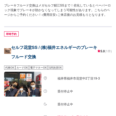
ブレーキフルード交換はメガセルフ鯖江SSまで！劣化しているとペーパーロ
ック現象でブレーキが効かなくなってしまう可能性があります。こちらのペ
ージからご予約ください！<費用目安>ご来店後のお見積もりとなります。
即時予約
セルフ花堂SS / (株)福井エネルギーのブレーキ
3位
5.0
(1件)
フルード交換
代車OK
カードOK
電子マネーOK
QR決済OK
福井県福井市花堂中2丁目19-3
受付停止中
受付停止中