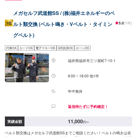
メガセルフ武道館SS / (株)福井エネルギーのベ
1位
5.0
(1件)
ルト類交換 (ベルト鳴き・Vベルト・タイミン
グベルト)
代車OK
カードOK
電子マネーOK
QR決済OK
ローンOK
福井県福井市三ツ屋町7-10-1
9:00 ~ 18:00 他1件
年中無休
返信待たずに予約確定！
11,000
実績金額
円
〜
ベルト類交換はメガセルフ武道館SSまでご相談ください！ベルトの鳴きは劣