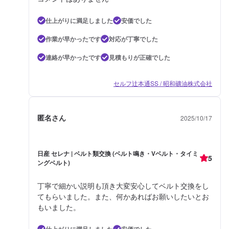
仕上がりに満足しました
安価でした
作業が早かったです
対応が丁寧でした
連絡が早かったです
見積もりが正確でした
セルフ辻本通SS / 昭和礦油株式会社
匿名さん
2025/10/17
日産 セレナ | ベルト類交換 (ベルト鳴き・Vベルト・タイミ
5
ングベルト)
丁寧で細かい説明も頂き大変安心してベルト交換をし
てもらいました。また、何かあればお願いしたいとお
もいました。