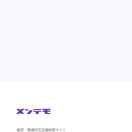
修理・整備対応店舗検索サイト