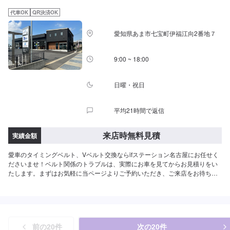
代車OK
QR決済OK
愛知県あま市七宝町伊福江向2番地７
9:00 ~ 18:00
日曜・祝日
平均21時間で返信
来店時無料見積
実績金額
愛車のタイミングベルト、Vベルト交換ならifステーション名古屋にお任せく
ださいませ！ベルト関係のトラブルは、実際にお車を見てからお見積りをい
たします。まずはお気軽に当ページよりご予約いただき、ご来店をお待ちし
ております。
前の
20
件
次の
20
件