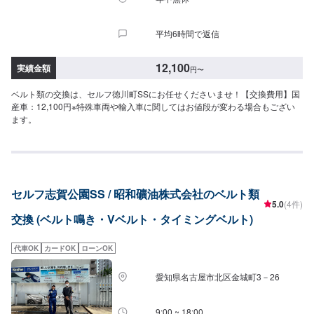
平均6時間で返信
12,100
実績金額
円
〜
ベルト類の交換は、セルフ徳川町SSにお任せくださいませ！【交換費用】国
産車：12,100円※特殊車両や輸入車に関してはお値段が変わる場合もござい
ます。
セルフ志賀公園SS / 昭和礦油株式会社のベルト類
5.0
(4件)
交換 (ベルト鳴き・Vベルト・タイミングベルト)
代車OK
カードOK
ローンOK
愛知県名古屋市北区金城町3－26
9:00 ~ 18:00