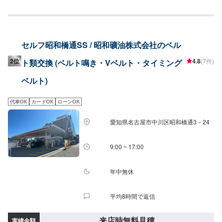
セルフ昭和橋通SS / 昭和礦油株式会社のベル
2位
4.8
(7件)
ト類交換 (ベルト鳴き・Vベルト・タイミング
ベルト)
代車OK
カードOK
ローンOK
愛知県名古屋市中川区昭和橋通3－24
9:00 ~ 17:00
年中無休
平均8時間で返信
来店時無料見積
実績金額