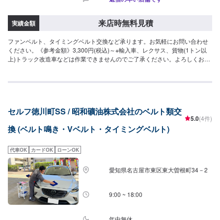
来店時無料見積
実績金額
ファンベルト、タイミングベルト交換など承ります。お気軽にお問い合わせ
ください。《参考金額》3,300円(税込)～※輸入車、レクサス、貨物(1トン以
上)トラック改造車などは作業できませんのでご了承ください。よろしくお願
いします。
セルフ徳川町SS / 昭和礦油株式会社のベルト類交
5.0
(4件)
換 (ベルト鳴き・Vベルト・タイミングベルト)
代車OK
カードOK
ローンOK
愛知県名古屋市東区東大曽根町34－2
9:00 ~ 18:00
年中無休