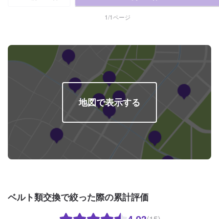
1
/
1
ページ
地図で表示する
ベルト類交換で絞った際の累計評価
4.93
(15)