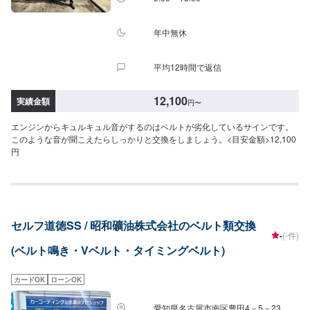
年中無休
平均12時間で返信
12,100
実績金額
円
〜
エンジンからキュルキュル音がするのはベルトが劣化しているサインです。
このような音が聞こえたらしっかりと交換をしましょう。<目安金額>12,100
円
セルフ道徳SS / 昭和礦油株式会社のベルト類交換
-
(-件)
(ベルト鳴き・Vベルト・タイミングベルト)
カードOK
ローンOK
愛知県名古屋市南区豊田4－5－23