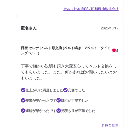
セルフ辻本通SS / 昭和礦油株式会社
匿名さん
2025/10/17
日産 セレナ | ベルト類交換 (ベルト鳴き・Vベルト・タイミ
5
ングベルト)
丁寧で細かい説明も頂き大変安心してベルト交換をし
てもらいました。また、何かあればお願いしたいとお
もいました。
仕上がりに満足しました
安価でした
作業が早かったです
対応が丁寧でした
連絡が早かったです
見積もりが正確でした
菅原自動車