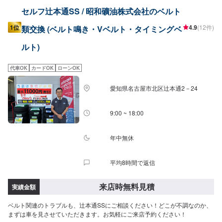
セルフ辻本通SS / 昭和礦油株式会社のベルト
1位
4.9
(12件)
類交換 (ベルト鳴き・Vベルト・タイミングベ
ルト)
代車OK
カードOK
ローンOK
愛知県名古屋市北区辻本通2－24
9:00 ~ 18:00
年中無休
平均8時間で返信
来店時無料見積
実績金額
ベルト関連のトラブルも、辻本通SSにご相談ください！どこが不調なのか、
まずは車を見させていただきます。お気軽にご来店予約ください！