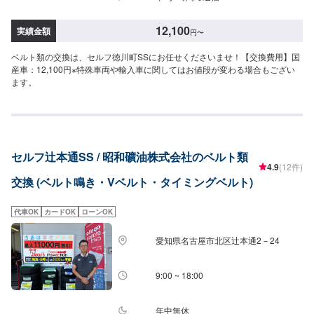
12,100
実績金額
円
〜
ベルト類の交換は、セルフ徳川町SSにお任せくださいませ！【交換費用】国
産車：12,100円※特殊車両や輸入車に関してはお値段が変わる場合もござい
ます。
セルフ辻本通SS / 昭和礦油株式会社のベルト類
4.9
(12件)
交換 (ベルト鳴き・Vベルト・タイミングベルト)
代車OK
カードOK
ローンOK
愛知県名古屋市北区辻本通2－24
9:00 ~ 18:00
年中無休