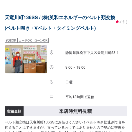
の近くです。
天竜川町136SS / (株)英和エネルギーのベルト類交換
-
(-件)
(ベルト鳴き・Vベルト・タイミングベルト)
代車OK
カードOK
ローンOK
静岡県浜松市中央区天龍川町53-1
9:00 ~ 18:00
日曜
平均13時間で返信
来店時無料見積
実績金額
ベルト類交換は天竜川町136SSにお任せください！ベルト鳴き防止剤で音を
抑えることはできますが、直っているわけではありませんので早めに交換を