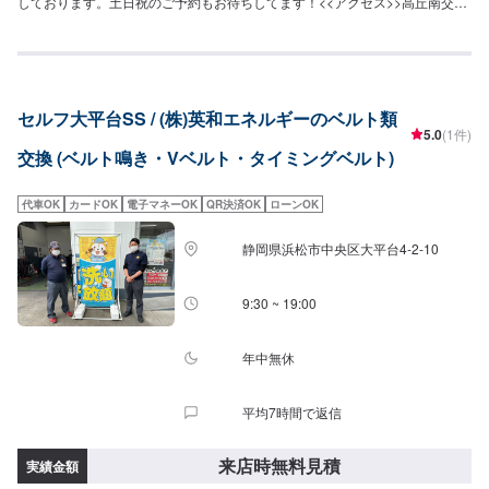
しております。土日祝のご予約もお待ちしてます！<<アクセス>>高丘南交差
点付近にございます。横の「セブンイレブン浜松高丘東2丁目店」が目印で
す。
セルフ大平台SS / (株)英和エネルギーのベルト類
5.0
(1件)
交換 (ベルト鳴き・Vベルト・タイミングベルト)
代車OK
カードOK
電子マネーOK
QR決済OK
ローンOK
静岡県浜松市中央区大平台4-2-10
9:30 ~ 19:00
年中無休
平均7時間で返信
来店時無料見積
実績金額