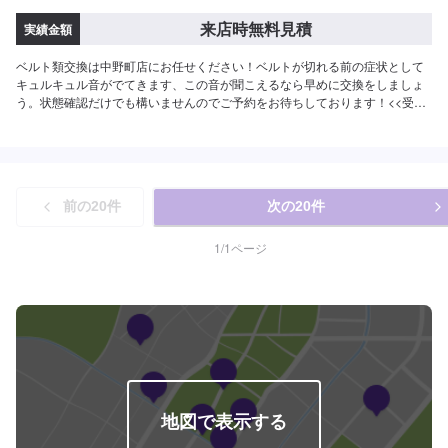
来店時無料見積
実績金額
ベルト類交換は中野町店にお任せください！ベルトが切れる前の症状として
キュルキュル音がでてきます、この音が聞こえるなら早めに交換をしましょ
う。状態確認だけでも構いませんのでご予約をお待ちしております！<<受付
時間>>作業は8：00〜22：00にて受付しております。土日祝のご予約も大歓
迎ですし、仕事終わりなどにもご利用くださいませ！
前の
20
件
次の
20
件
1
/
1
ページ
地図で表示する