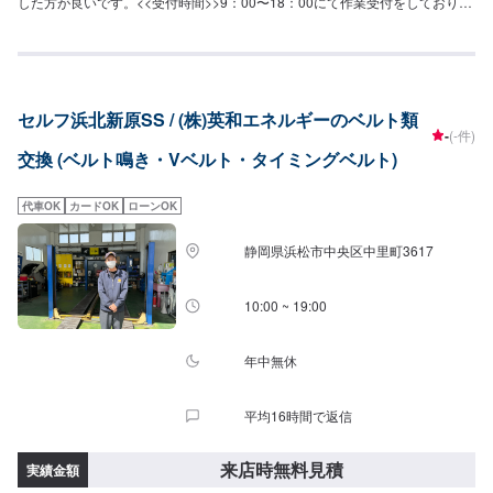
した方が良いです。<<受付時間>>9：00〜18：00にて作業受付をしておりま
す。定休日は日曜日でございます。<<アクセス>>県道312号線沿い、天竜川
町西交差点付近にございます。
セルフ浜北新原SS / (株)英和エネルギーのベルト類
-
(-件)
交換 (ベルト鳴き・Vベルト・タイミングベルト)
代車OK
カードOK
ローンOK
静岡県浜松市中央区中里町3617
10:00 ~ 19:00
年中無休
平均16時間で返信
来店時無料見積
実績金額