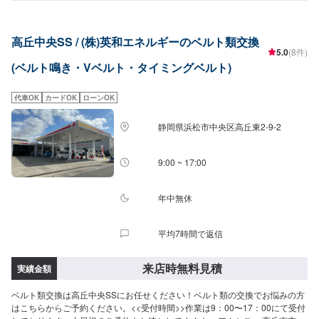
高丘中央SS / (株)英和エネルギーのベルト類交換
5.0
(8件)
(ベルト鳴き・Vベルト・タイミングベルト)
代車OK
カードOK
ローンOK
静岡県浜松市中央区高丘東2-9-2
9:00 ~ 17:00
年中無休
平均7時間で返信
来店時無料見積
実績金額
ベルト類交換は高丘中央SSにお任せください！ベルト類の交換でお悩みの方
はこちらからご予約ください。<<受付時間>>作業は9：00〜17：00にて受付