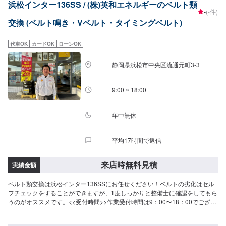
浜松インター136SS / (株)英和エネルギーのベルト類
-
(-件)
交換 (ベルト鳴き・Vベルト・タイミングベルト)
代車OK
カードOK
ローンOK
静岡県浜松市中央区流通元町3-3
9:00 ~ 18:00
年中無休
平均17時間で返信
来店時無料見積
実績金額
ベルト類交換は浜松インター136SSにお任せください！ベルトの劣化はセル
フチェックをすることができますが、1度しっかりと整備士に確認をしてもら
うのがオススメです。<<受付時間>>作業受付時間は9：00〜18：00でござい
ます。定休日はございませんので、土日祝の予約も歓迎です。<<アクセス>>
浜松環状線(県道65号線)沿いにございます。浜松インター、流通元町交差点