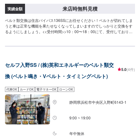
来店時無料見積
実績金額
ベルト類交換は住吉バイパス136SSにお任せください！ベルトが切れてしま
うと車は正常な機能を果たせなくなってしまいますのでしっかりと交換をす
るようにしましょう。<<受付時間>>10：00〜18：00にて、受付しておりま
す。定休日はございません。土日祝のご来店もお待ちしております。<<アク
セス>>当店は住吉バイパス沿いにございます。ファミリーマート浜松住吉店
の横、住吉交差点近くでございます。
セルフ入野SS / (株)英和エネルギーのベルト類交
5.0
(4件)
換 (ベルト鳴き・Vベルト・タイミングベルト)
代車OK
カードOK
電子マネーOK
ローンOK
静岡県浜松市中央区入野町6143-1
9:00 ~ 19:00
年中無休