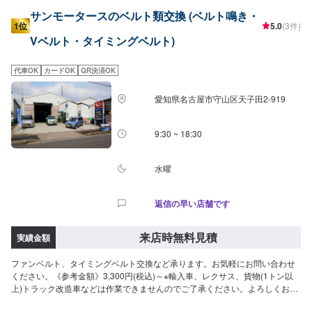
サンモータースのベルト類交換 (ベルト鳴き・
1位
5.0
(3件)
Vベルト・タイミングベルト)
代車OK
カードOK
QR決済OK
愛知県名古屋市守山区天子田2-919
9:30 ~ 18:30
水曜
返信の早い店舗です
来店時無料見積
実績金額
ファンベルト、タイミングベルト交換など承ります。お気軽にお問い合わせ
ください。《参考金額》3,300円(税込)～※輸入車、レクサス、貨物(1トン以
上)トラック改造車などは作業できませんのでご了承ください。よろしくお願
いします。