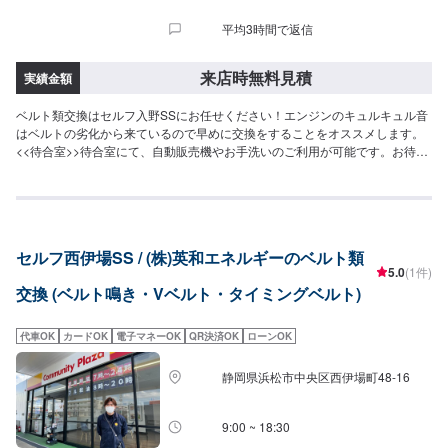
平均3時間で返信
来店時無料見積
実績金額
ベルト類交換はセルフ入野SSにお任せください！エンジンのキュルキュル音
はベルトの劣化から来ているので早めに交換をすることをオススメします。
<<待合室>>待合室にて、自動販売機やお手洗いのご利用が可能です。お待ち
の際にご利用くださいませ。<<受付時間>>作業受付時間は9：00〜19：00で
ございます。定休日はございません。
セルフ西伊場SS / (株)英和エネルギーのベルト類
5.0
(1件)
交換 (ベルト鳴き・Vベルト・タイミングベルト)
代車OK
カードOK
電子マネーOK
QR決済OK
ローンOK
静岡県浜松市中央区西伊場町48-16
9:00 ~ 18:30