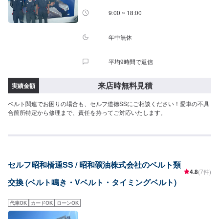
9:00 ~ 18:00
年中無休
平均9時間で返信
来店時無料見積
実績金額
ベルト関連でお困りの場合も、セルフ道徳SSにご相談ください！愛車の不具
合箇所特定から修理まで、責任を持ってご対応いたします。
セルフ昭和橋通SS / 昭和礦油株式会社のベルト類
4.8
(7件)
交換 (ベルト鳴き・Vベルト・タイミングベルト)
代車OK
カードOK
ローンOK