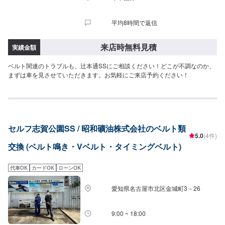
平均8時間で返信
来店時無料見積
実績金額
ベルト関連のトラブルも、辻本通SSにご相談ください！どこが不調なのか、
まずは車を見させていただきます。お気軽にご来店予約ください！
セルフ志賀公園SS / 昭和礦油株式会社のベルト類
5.0
(4件)
交換 (ベルト鳴き・Vベルト・タイミングベルト)
代車OK
カードOK
ローンOK
愛知県名古屋市北区金城町3－26
9:00 ~ 18:00