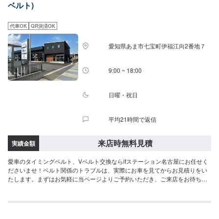
ベルト)
代車OK
QR決済OK
愛知県あま市七宝町伊福江向2番地７
9:00 ~ 18:00
日曜・祝日
平均21時間で返信
来店時無料見積
実績金額
愛車のタイミングベルト、Vベルト交換ならifステーション名古屋にお任せく
ださいませ！ベルト関係のトラブルは、実際にお車を見てからお見積りをい
たします。まずはお気軽に当ページよりご予約いただき、ご来店をお待ちし
ております。