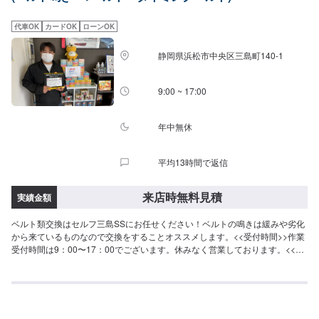
代車OK
カードOK
ローンOK
静岡県浜松市中央区三島町140-1
9:00 ~ 17:00
年中無休
平均13時間で返信
来店時無料見積
実績金額
ベルト類交換はセルフ三島SSにお任せください！ベルトの鳴きは緩みや劣化
から来ているものなので交換をすることオススメします。<<受付時間>>作業
受付時間は9：00〜17：00でございます。休みなく営業しております。<<ア
クセス>>中田島街道沿いにございます。