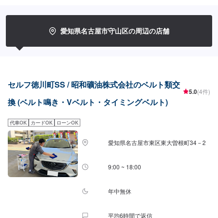
愛知県名古屋市守山区の周辺の店舗
セルフ徳川町SS / 昭和礦油株式会社のベルト類交
5.0
(4件)
換 (ベルト鳴き・Vベルト・タイミングベルト)
代車OK
カードOK
ローンOK
愛知県名古屋市東区東大曽根町34－2
9:00 ~ 18:00
年中無休
平均6時間で返信