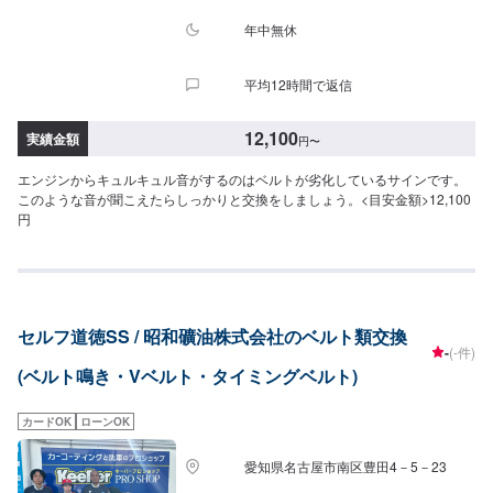
年中無休
平均12時間で返信
12,100
実績金額
円
〜
エンジンからキュルキュル音がするのはベルトが劣化しているサインです。
このような音が聞こえたらしっかりと交換をしましょう。<目安金額>12,100
円
セルフ道徳SS / 昭和礦油株式会社のベルト類交換
-
(-件)
(ベルト鳴き・Vベルト・タイミングベルト)
カードOK
ローンOK
愛知県名古屋市南区豊田4－5－23