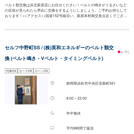
ベルト類交換は浜北新原店にお任せください！ベルトの鳴きがうるさいなど
の症状が見られたら早めに交換をするようにしましょう。ご予約お待ちして
おります！<<アクセス>>国道152号線沿い、新原本村南交差点近くでござい
ます。道路向かいにスズキ自販の浜松浜北店がございます。
セルフ中野町SS / (株)英和エネルギーのベルト類交
-
(-件)
換 (ベルト鳴き・Vベルト・タイミングベルト)
代車OK
カードOK
ローンOK
静岡県浜松市中央区安新町561
8:00 ~ 22:00
年中無休
平均9時間で返信