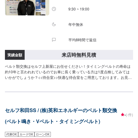
9:30 ~ 19:00
年中無休
平均8時間で返信
来店時無料見積
実績金額
ベルト類交換はセルフ上新屋にお任せください！タイミングベルトの寿命は
約10年と言われれているのでお車に長く乗っている方は1度点検してみては
いかがでしょうか？<<待合室>>快適な待合室をご用意しております。お見積
りの際、作業をお待ちの際にご利用ください。<<アクセス>>船越バイパス沿
いにございます。上新屋南の交差点のすぐ横でございます。
セルフ和田SS / (株)英和エネルギーのベルト類交換
-
(-件)
(ベルト鳴き・Vベルト・タイミングベルト)
代車OK
カードOK
ローンOK