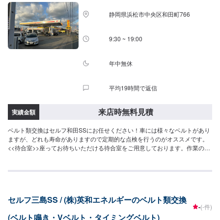
静岡県浜松市中央区和田町766
9:30 ~ 19:00
年中無休
平均19時間で返信
来店時無料見積
実績金額
ベルト類交換はセルフ和田SSにお任せください！車には様々なベルトがあり
ますが、どれも寿命がありますので定期的な点検を行うのがオススメです。
<<待合室>>座ってお待ちいただける待合室をご用意しております。作業の待
ち時間などにご利用くださいませ。
セルフ三島SS / (株)英和エネルギーのベルト類交換
-
(-件)
(ベルト鳴き・Vベルト・タイミングベルト)