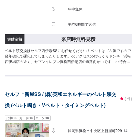
年中無休
平均6時間で返信
来店時無料見積
実績金額
ベルト類交換はセルフ西伊場SSにお任せください！ベルトはゴム製ですので
経年劣化で硬化してしまったりします。<<アクセス>>びっくりドンキー浜松
西伊場店の近く、セブンイレブン浜松西伊場店の道路向かいです。<<待合室
>>広くて快適な待合室をご用意しております！トイレもございます。
セルフ上新屋SS / (株)英和エネルギーのベルト類交
-
(-件)
換 (ベルト鳴き・Vベルト・タイミングベルト)
代車OK
カードOK
ローンOK
静岡県浜松市中央区上新屋町229-14