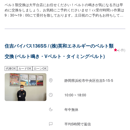
ベルト類交換は大平台店にお任せください！ベルトの鳴きが気になる方は早
めに交換をしましょう。お気軽にご予約くださいませ！<<受付時間>>作業は
9：30〜19：00にて受付を致しております。土日祝のご予約もお待ちしてお
ります！<<待合室>>冷暖房完備の待合室がございます。軽作業の際などにお
待ち頂けます。
住吉バイパス136SS / (株)英和エネルギーのベルト類
-
(-件)
交換 (ベルト鳴き・Vベルト・タイミングベルト)
代車OK
カードOK
ローンOK
静岡県浜松市中央区住吉5-15-5
10:00 ~ 18:00
年中無休
平均5時間で返信