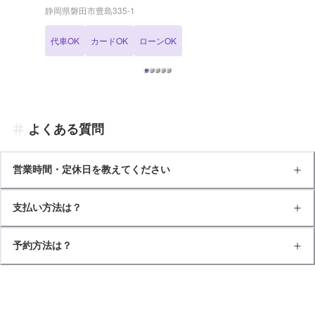
当店は分解整備認証の取得工場でございます。足回りのトラブルもお
静岡県磐田市豊島335-1
任せください！ また、当店は鈑金塗装工場も併設しております。「ぶ
つけてしまった」「擦ってしまった」などのトラブルにも万全の体制
代車OK
カードOK
ローンOK
で対応いたします。 <<アクセス情報>> バロー磐田店の道路向かいに
当店はございます。 <<待合室もご用意しております>> トイレ、喫煙
室、自動販売機を備えた快適な待合室をご用意しております。お見積
りの際などもこちらでお待ちくださいませ。
よくある質問
営業時間・定休日を教えてください
支払い方法は？
予約方法は？