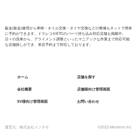
鈑金(板金)修理から車検・オイル交換・タイヤ交換などの整備もネットで簡単
に予約ができます。ドラレコやETCのパーツ持ち込み対応店舗も掲載中。
日々の洗車から、アライメント調整といったマニアックな作業まで対応可能
な店舗探しができ、来店予約まで対応しております。
ホーム
店舗を探す
会社概要
店舗様向け管理画面
SV様向け管理画面
お問い合わせ
運営元：株式会社メンテモ
©2023 Mentemo Inc.