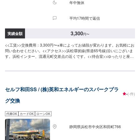
年中無休
平均17時間で返信
3,300
実績金額
円
〜
<<工賃>>交換費用：3,300円〜※車によってお値段が変わります。お気軽にお
問い合わせください。<<アクセス>>浜松環状線(県道65号線)沿いにございま
す。浜松インター、流通元町交差点の近くです。<<待合室>>ゆったりと座っ
てお待ちいただけます。喫煙室もございます。
セルフ和田SS / (株)英和エネルギーのスパークプラ
-
(-件)
グ交換
代車OK
カードOK
ローンOK
静岡県浜松市中央区和田町766