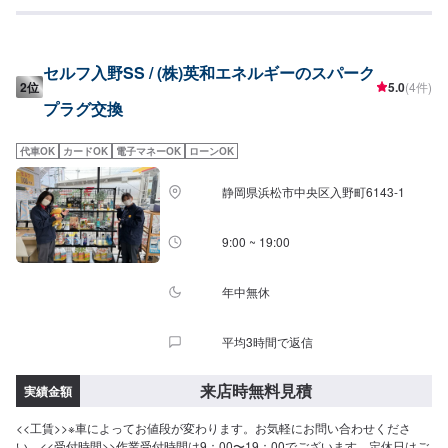
際などもご利用くださいませ。
セルフ入野SS / (株)英和エネルギーのスパーク
2位
5.0
(4件)
プラグ交換
代車OK
カードOK
電子マネーOK
ローンOK
静岡県浜松市中央区入野町6143-1
9:00 ~ 19:00
年中無休
平均3時間で返信
来店時無料見積
実績金額
<<工賃>>※車によってお値段が変わります。お気軽にお問い合わせくださ
い。<<受付時間>>作業受付時間は9：00〜19：00でございます。定休日はご