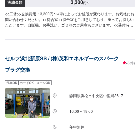
3,300
実績金額
円
〜
<<工賃>>交換費用：3,300円〜※車によってお値段が変わります。お気軽にお
問い合わせください。<<待合室>>待合室をご用意しており、座ってお待ちい
ただけます。自販機、お手洗い、ゴミ箱のご用意もございます。<<受付時間
>>9：00〜18：00にて作業受付をしております。定休日は日曜日でございま
す。
セルフ浜北新原SS / (株)英和エネルギーのスパーク
-
(-件)
プラグ交換
代車OK
カードOK
ローンOK
静岡県浜松市中央区中里町3617
10:00 ~ 19:00
年中無休