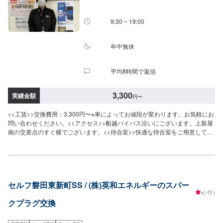
9:30 ~ 19:00
年中無休
平均8時間で返信
3,300
実績金額
円
〜
<<工賃>>交換費用：3,300円〜※車によってお値段が変わります。お気軽にお
問い合わせください。<<アクセス>>船越バイパス沿いにございます。上新屋
南の交差点のすぐ横でございます。<<待合室>>快適な待合室をご用意してお
ります。お見積りの際、作業をお待ちの際にご利用ください。
セルフ磐田東新町SS / (株)英和エネルギーのスパー
-
(-件)
クプラグ交換