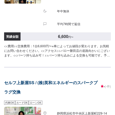
年中無休
平均7時間で返信
6,600
実績金額
円
〜
<<費用>>交換費用：1台6,600円〜※車によってお値段が変わります。お気軽
にお問い合わせください。<<アクセス>>バロー磐田店の道路向かいにござい
ます。<<パーツ持ち込み可！>>パーツ持ち込みによる交換も可能です。予約
リクエストより、ご予約お待ちしております。
セルフ上新屋SS / (株)英和エネルギーのスパークプ
-
(-件)
ラグ交換
代車OK
カードOK
ローンOK
静岡県浜松市中央区上新屋町229-14