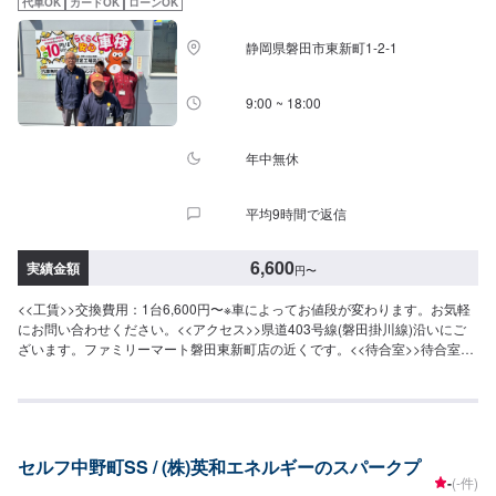
代車OK
カードOK
ローンOK
静岡県磐田市東新町1-2-1
9:00 ~ 18:00
年中無休
平均9時間で返信
6,600
実績金額
円
〜
<<工賃>>交換費用：1台6,600円〜※車によってお値段が変わります。お気軽
にお問い合わせください。<<アクセス>>県道403号線(磐田掛川線)沿いにご
ざいます。ファミリーマート磐田東新町店の近くです。<<待合室>>待合室を
ご用意しており、座ってお待ちいただくことができます。
セルフ中野町SS / (株)英和エネルギーのスパークプ
-
(-件)