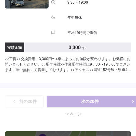
9:30 ~ 19:00
年中無休
平均19時間で返信
3,300
実績金額
円
〜
<<工賃>>交換費用：3,300円〜※車によってお値段が変わります。お気軽にお
問い合わせください。<<受付時間>>作業受付時間は9：30〜19：00でござい
ます。年中無休にて営業しております。<<アクセス>>国道152号線・県道45
号線に挟まれたところにございます。宮竹交差点のすぐ近くです。
前の
20
件
次の
20
件
1
/
1
ページ