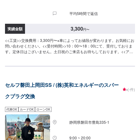
平均5時間で返信
3,300
実績金額
円
〜
<<工賃>>交換費用：3,300円〜※車によってお値段が変わります。お気軽にお
問い合わせください。<<受付時間>>10：00〜18：00にて、受付しておりま
す。定休日はございません。土日祝のご来店もお待ちしております。<<アク
セス>>当店は住吉バイパス沿いにございます。ファミリーマート浜松住吉店
の横、住吉交差点近くでございます。
セルフ磐田上岡田SS / (株)英和エネルギーのスパー
-
(-件)
クプラグ交換
代車OK
カードOK
ローンOK
静岡県磐田市豊島335-1
9:00 ~ 20:00