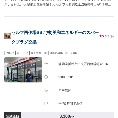
ざいません。<<整備士在籍店舗！>>セルフ入野SSには2級整備士が1名在籍
しております。お客様に安心安全の最適な整備をご提案させて頂きます。
セルフ西伊場SS / (株)英和エネルギーのスパー
3位
5.0
(1件)
クプラグ交換
代車OK
カードOK
電子マネーOK
QR決済OK
ローンOK
静岡県浜松市中央区西伊場町48-16
9:00 ~ 18:30
年中無休
平均6時間で返信
3,300
実績金額
円
〜