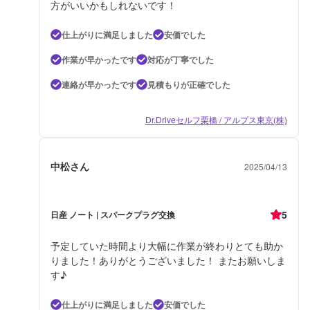
方がいいかもしれないです！
仕上がりに満足しました
安価でした
作業が早かったです
対応が丁寧でした
連絡が早かったです
見積もりが正確でした
Dr.Driveセルフ栗橋 / アルプス東京(株)
中松さん
2025/04/13
5
日産 ノート | スパークプラグ交換
予定していた時間より大幅に作業が終わりとても助か
りました！ありがとうございました！ またお願いしま
す♪
仕上がりに満足しました
安価でした