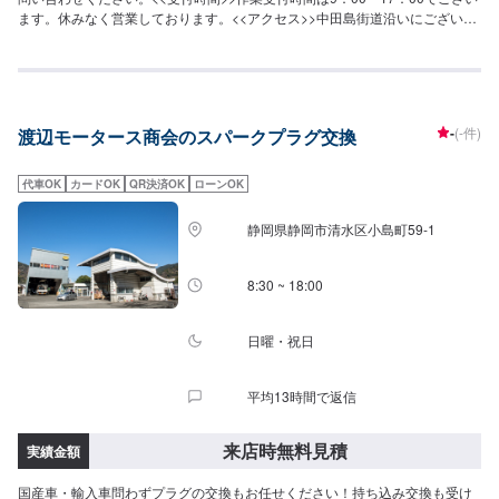
ます。休みなく営業しております。<<アクセス>>中田島街道沿いにございま
す。
-
(-件)
渡辺モータース商会のスパークプラグ交換
代車OK
カードOK
QR決済OK
ローンOK
静岡県静岡市清水区小島町59-1
8:30 ~ 18:00
日曜・祝日
平均13時間で返信
来店時無料見積
実績金額
国産車・輸入車問わずプラグの交換もお任せください！持ち込み交換も受け