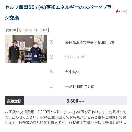
セルフ飯田SS / (株)英和エネルギーのスパークプラ
-
(-件)
グ交換
代車OK
カードOK
ローンOK
静岡県浜松市中央区飯田町479
9:00 ~ 18:00
年中無休
平均12時間で返信
3,300
実績金額
円
〜
<<工賃>>交換費用：3,300円〜※車によってお値段が変わります。お気軽にお
問い合わせください。<<待合室>>座ってお待ち頂ける待合室をご用意してお
ります。軽作業の待ち時間も快適です。<<整備士在籍>>当店は整備士資格を
持ったスタッフが在籍しております。しっかりご説明の上作業いたします。