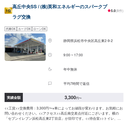
高丘中央SS / (株)英和エネルギーのスパークプ
1位
5.0
(8件)
ラグ交換
代車OK
カードOK
ローンOK
静岡県浜松市中央区高丘東2-9-2
9:00 ~ 17:00
年中無休
平均7時間で返信
3,300
実績金額
円
〜
<<工賃>>交換費用：3,300円〜※車によってお値段が変わります。お気軽にお
問い合わせください。<<アクセス>>高丘南交差点付近にございます。横の
「セブンイレブン浜松高丘東2丁目店」が目印です。<<待合室>>トイレ、喫
煙室、自動販売機を備えた快適な待合室をご用意しております。お見積りの