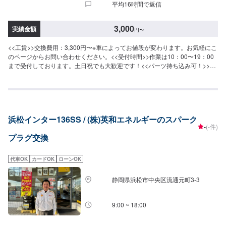
平均16時間で返信
3,000
実績金額
円
〜
<<工賃>>交換費用：3,300円〜※車によってお値段が変わります。お気軽にこ
のページからお問い合わせください。<<受付時間>>作業は10：00〜19：00
まで受付しております。土日祝でも大歓迎です！<<パーツ持ち込み可！>>パ
ーツ持ち込みによる交換も承っております。お気軽にお問い合わせくださ
い。
浜松インター136SS / (株)英和エネルギーのスパーク
-
(-件)
プラグ交換
代車OK
カードOK
ローンOK
静岡県浜松市中央区流通元町3-3
9:00 ~ 18:00