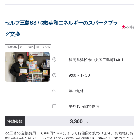
安心してご来店くださいませ。<<パーツ持ち込み可！>>パーツ持ち込みによ
る交換も可能です。お気軽にご予約ください。
セルフ三島SS / (株)英和エネルギーのスパークプラ
-
(-件)
グ交換
代車OK
カードOK
ローンOK
静岡県浜松市中央区三島町140-1
9:00 ~ 17:00
年中無休
平均13時間で返信
3,300
実績金額
円
〜
<<工賃>>交換費用：3,300円〜※車によってお値段が変わります。お気軽にお
問い合わせください。<<受付時間>>作業受付時間は9：00〜17：00でござい