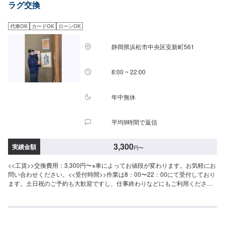
ラグ交換
代車OK
カードOK
ローンOK
静岡県浜松市中央区安新町561
8:00 ~ 22:00
年中無休
平均9時間で返信
3,300
実績金額
円
〜
<<工賃>>交換費用：3,300円〜※車によってお値段が変わります。お気軽にお
問い合わせください。<<受付時間>>作業は8：00〜22：00にて受付しており
ます。土日祝のご予約も大歓迎ですし、仕事終わりなどにもご利用ください
ませ！<<アクセス>>浜松バイパス(国道1号線)沿いにございます。また、県道
312号線からもアクセス可能です。