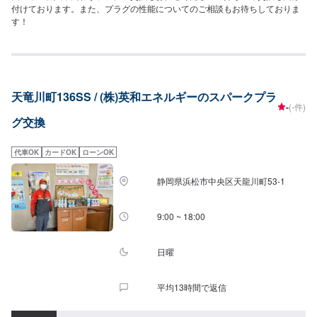
付けております。また、プラグの性能についてのご相談もお待ちしておりま
す！
天竜川町136SS / (株)英和エネルギーのスパークプラ
-
(-件)
グ交換
代車OK
カードOK
ローンOK
静岡県浜松市中央区天龍川町53-1
9:00 ~ 18:00
日曜
平均13時間で返信