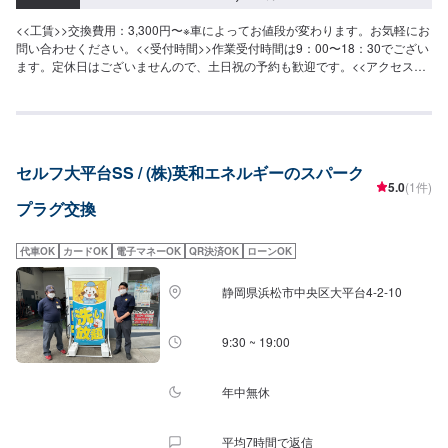
<<工賃>>交換費用：3,300円〜※車によってお値段が変わります。お気軽にお
問い合わせください。<<受付時間>>作業受付時間は9：00〜18：30でござい
ます。定休日はございませんので、土日祝の予約も歓迎です。<<アクセス>>
びっくりドンキー浜松西伊場店の近く、セブンイレブン浜松西伊場店の道路
向かいです。
セルフ大平台SS / (株)英和エネルギーのスパーク
5.0
(1件)
プラグ交換
代車OK
カードOK
電子マネーOK
QR決済OK
ローンOK
静岡県浜松市中央区大平台4-2-10
9:30 ~ 19:00
年中無休
平均7時間で返信