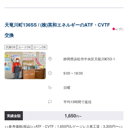
天竜川町136SS / (株)英和エネルギーのATF・CVTF
-
(-件)
交換
代車OK
カードOK
ローンOK
静岡県浜松市中央区天龍川町53-1
9:00 ~ 18:00
日曜
平均13時間で返信
1,650
実績金額
円
〜
<<参考価格(税込)>>ATF・CVTF：1,650円/Lゲージレス車工賃：3,300円〜<<