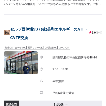
<<パーツ持ち込み相談可！>>パーツ持ち込み交換もご予約可能です。ご相談
くださいませ。
セルフ西伊場SS / (株)英和エネルギーのATF・
3位
5.0
(1件)
CVTF交換
代車OK
カードOK
電子マネーOK
QR決済OK
ローンOK
静岡県浜松市中央区西伊場町48-16
9:00 ~ 18:30
年中無休
平均6時間で返信
1,650
実績金額
円
〜