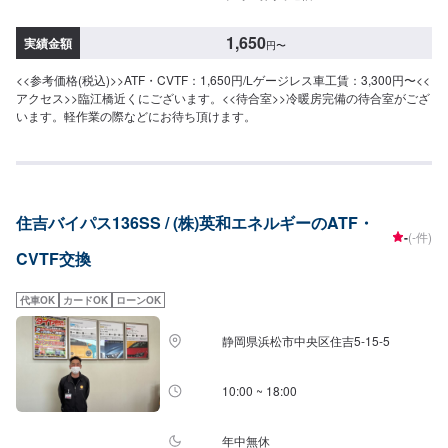
1,650
実績金額
円
〜
<<参考価格(税込)>>ATF・CVTF：1,650円/Lゲージレス車工賃：3,300円〜<<
アクセス>>臨江橋近くにございます。<<待合室>>冷暖房完備の待合室がござ
います。軽作業の際などにお待ち頂けます。
住吉バイパス136SS / (株)英和エネルギーのATF・
-
(-件)
CVTF交換
代車OK
カードOK
ローンOK
静岡県浜松市中央区住吉5-15-5
10:00 ~ 18:00
年中無休