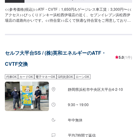
<<参考価格(税込)>>ATF・CVTF：1,650円/Lゲージレス車工賃：3,300円〜<<
アクセス>>びっくりドンキー浜松西伊場店の近く、セブンイレブン浜松西伊
場店の道路向かいです。<<待合室>>広くて快適な待合室をご用意しておりま
す！トイレもございます。
セルフ大平台SS / (株)英和エネルギーのATF・
5.0
(1件)
CVTF交換
代車OK
カードOK
電子マネーOK
QR決済OK
ローンOK
静岡県浜松市中央区大平台4-2-10
9:30 ~ 19:00
年中無休
平均7時間で返信