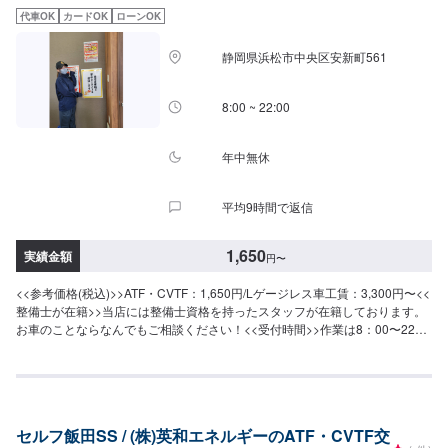
代車OK
カードOK
ローンOK
静岡県浜松市中央区安新町561
8:00 ~ 22:00
年中無休
平均9時間で返信
1,650
実績金額
円
〜
<<参考価格(税込)>>ATF・CVTF：1,650円/Lゲージレス車工賃：3,300円〜<<
整備士が在籍>>当店には整備士資格を持ったスタッフが在籍しております。
お車のことならなんでもご相談ください！<<受付時間>>作業は8：00〜22：
00にて受付しております。土日祝のご予約も大歓迎ですし、仕事終わりなど
にもご利用くださいませ！
セルフ飯田SS / (株)英和エネルギーのATF・CVTF交