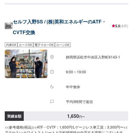
セルフ入野SS / (株)英和エネルギーのATF・
2位
5.0
(4件)
CVTF交換
代車OK
カードOK
電子マネーOK
ローンOK
静岡県浜松市中央区入野町6143-1
9:00 ~ 19:00
年中無休
平均3時間で返信
1,650
実績金額
円
〜
<<参考価格(税込)>>ATF・CVTF：1,650円/Lゲージレス車工賃：3,300円〜<<
アクセス>>ホワイトストリートと浜松雄踏線が合流する場所にございます。