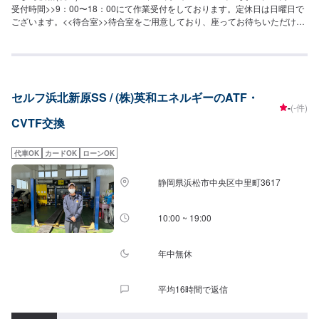
受付時間>>9：00〜18：00にて作業受付をしております。定休日は日曜日で
ございます。<<待合室>>待合室をご用意しており、座ってお待ちいただけま
す。自販機、お手洗い、ゴミ箱のご用意もございます。
セルフ浜北新原SS / (株)英和エネルギーのATF・
-
(-件)
CVTF交換
代車OK
カードOK
ローンOK
静岡県浜松市中央区中里町3617
10:00 ~ 19:00
年中無休
平均16時間で返信