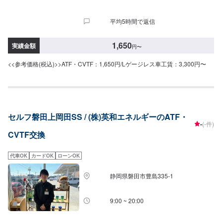
平均5時間で返信
1,650
実績金額
円
〜
<<参考価格(税込)>>ATF・CVTF：1,650円/Lゲージレス車工賃：3,300円〜
セルフ磐田上岡田SS / (株)英和エネルギーのATF・
-
(-件)
CVTF交換
代車OK
カードOK
ローンOK
静岡県磐田市豊島335-1
9:00 ~ 20:00