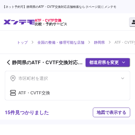
【ネット予約可】静岡県のATF・CVTF交換対応店舗検索なら (1ページ目) | メンテモ
ATF・CVTF交換
比較・予約サービス
トップ
全国の整備・修理可能な店舗
静岡県
ATF・CVT
静岡県のATF・CVTF交換対応店
都道府県を変更
舗紹介 (1ページ目)
市区町村を選択
ATF・CVTF交換
15件見つかりました
地図で表示する