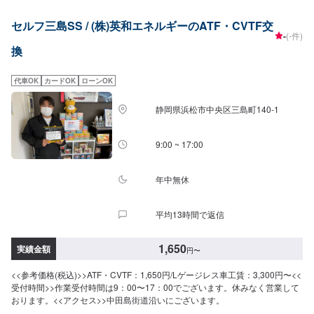
セルフ三島SS / (株)英和エネルギーのATF・CVTF交
-
(-件)
換
代車OK
カードOK
ローンOK
静岡県浜松市中央区三島町140-1
9:00 ~ 17:00
年中無休
平均13時間で返信
1,650
実績金額
円
〜
<<参考価格(税込)>>ATF・CVTF：1,650円/Lゲージレス車工賃：3,300円〜<<
受付時間>>作業受付時間は9：00〜17：00でございます。休みなく営業して
おります。<<アクセス>>中田島街道沿いにございます。