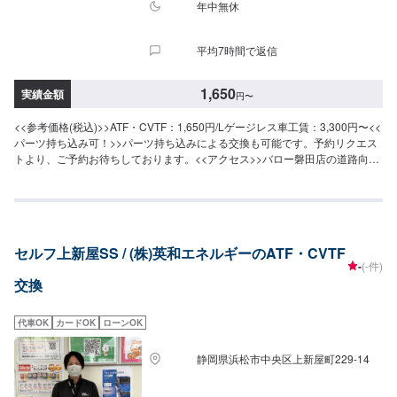
年中無休
平均7時間で返信
1,650
実績金額
円
〜
<<参考価格(税込)>>ATF・CVTF：1,650円/Lゲージレス車工賃：3,300円〜<<
パーツ持ち込み可！>>パーツ持ち込みによる交換も可能です。予約リクエス
トより、ご予約お待ちしております。<<アクセス>>バロー磐田店の道路向か
いにございます。
セルフ上新屋SS / (株)英和エネルギーのATF・CVTF
-
(-件)
交換
代車OK
カードOK
ローンOK
静岡県浜松市中央区上新屋町229-14