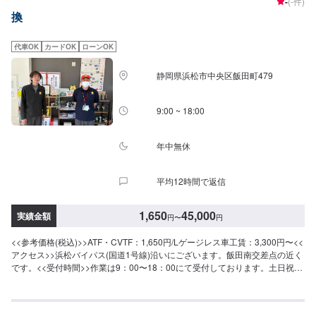
-
(-件)
換
代車OK
カードOK
ローンOK
静岡県浜松市中央区飯田町479
9:00 ~ 18:00
年中無休
平均12時間で返信
1,650
45,000
実績金額
円
〜
円
<<参考価格(税込)>>ATF・CVTF：1,650円/Lゲージレス車工賃：3,300円〜<<
アクセス>>浜松バイパス(国道1号線)沿いにございます。飯田南交差点の近く
です。<<受付時間>>作業は9：00〜18：00にて受付しております。土日祝の
ご予約も大歓迎でございます！