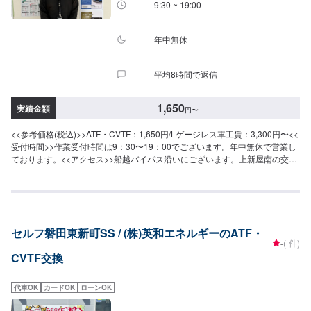
9:30 ~ 19:00
年中無休
平均8時間で返信
1,650
実績金額
円
〜
<<参考価格(税込)>>ATF・CVTF：1,650円/Lゲージレス車工賃：3,300円〜<<
受付時間>>作業受付時間は9：30〜19：00でございます。年中無休で営業し
ております。<<アクセス>>船越バイパス沿いにございます。上新屋南の交差
点のすぐ横でございます。
セルフ磐田東新町SS / (株)英和エネルギーのATF・
-
(-件)
CVTF交換
代車OK
カードOK
ローンOK