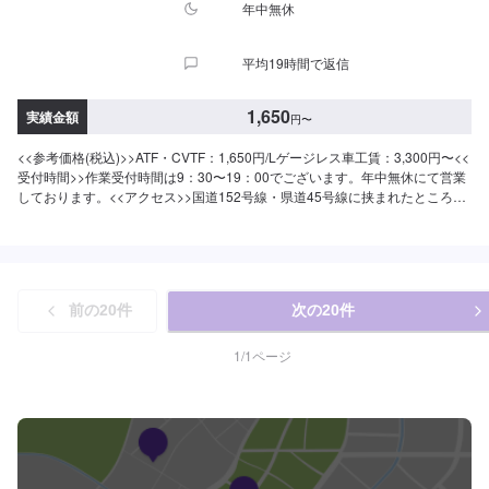
年中無休
平均19時間で返信
1,650
実績金額
円
〜
<<参考価格(税込)>>ATF・CVTF：1,650円/Lゲージレス車工賃：3,300円〜<<
受付時間>>作業受付時間は9：30〜19：00でございます。年中無休にて営業
しております。<<アクセス>>国道152号線・県道45号線に挟まれたところに
ございます。宮竹交差点のすぐ近くです。
前の
20
件
次の
20
件
1
/
1
ページ