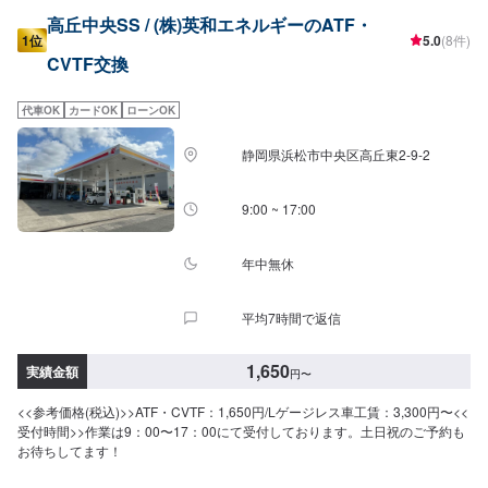
高丘中央SS / (株)英和エネルギーのATF・
1位
5.0
(8件)
CVTF交換
代車OK
カードOK
ローンOK
静岡県浜松市中央区高丘東2-9-2
9:00 ~ 17:00
年中無休
平均7時間で返信
1,650
実績金額
円
〜
<<参考価格(税込)>>ATF・CVTF：1,650円/Lゲージレス車工賃：3,300円〜<<
受付時間>>作業は9：00〜17：00にて受付しております。土日祝のご予約も
お待ちしてます！