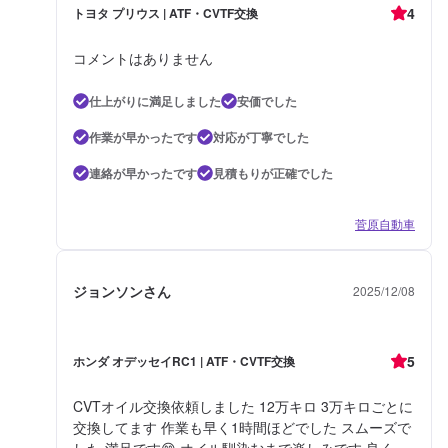
4
トヨタ プリウス | ATF・CVTF交換
コメントはありません
仕上がりに満足しました
安価でした
作業が早かったです
対応が丁寧でした
連絡が早かったです
見積もりが正確でした
菅原自動車
ジョンソンさん
2025/12/08
5
ホンダ オデッセイRC1 | ATF・CVTF交換
CVTオイル交換依頼しました 12万キロ 3万キロごとに
交換してます 作業も早く1時間ほどでした スムーズで
した 満足です😊 オイル馴染むまで楽しみです 良く