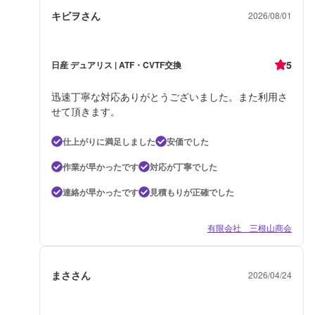
キビヲさん
2026/08/01
5
日産 デュアリス | ATF・CVTF交換
迅速丁寧な対応ありがとうございました。また利用さ
せて頂きます。
仕上がりに満足しました
安価でした
作業が早かったです
対応が丁寧でした
連絡が早かったです
見積もりが正確でした
有限会社 三根山商会
まささん
2026/04/24