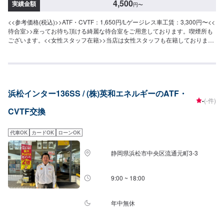
4,500
実績金額
円
〜
<<参考価格(税込)>>ATF・CVTF：1,650円/Lゲージレス車工賃：3,300円〜<<
待合室>>座ってお待ち頂ける綺麗な待合室をご用意しております。喫煙所も
ございます。<<女性スタッフ在籍>>当店は女性スタッフも在籍しておりま
す。車のことが詳しくなくても大丈夫です。安心してご来店くださいませ。
浜松インター136SS / (株)英和エネルギーのATF・
-
(-件)
CVTF交換
代車OK
カードOK
ローンOK
静岡県浜松市中央区流通元町3-3
9:00 ~ 18:00
年中無休