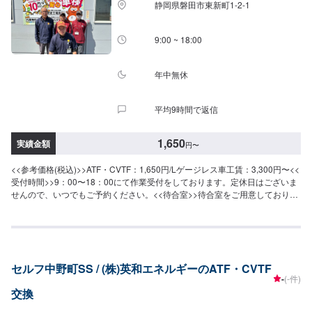
静岡県磐田市東新町1-2-1
9:00 ~ 18:00
年中無休
平均9時間で返信
1,650
実績金額
円
〜
<<参考価格(税込)>>ATF・CVTF：1,650円/Lゲージレス車工賃：3,300円〜<<
受付時間>>9：00〜18：00にて作業受付をしております。定休日はございま
せんので、いつでもご予約ください。<<待合室>>待合室をご用意しており、
座ってお待ちいただくことができます。
セルフ中野町SS / (株)英和エネルギーのATF・CVTF
-
(-件)
交換