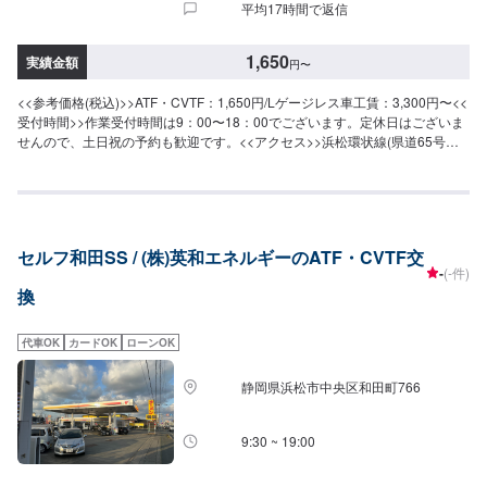
平均17時間で返信
1,650
実績金額
円
〜
<<参考価格(税込)>>ATF・CVTF：1,650円/Lゲージレス車工賃：3,300円〜<<
受付時間>>作業受付時間は9：00〜18：00でございます。定休日はございま
せんので、土日祝の予約も歓迎です。<<アクセス>>浜松環状線(県道65号線)
沿いにございます。浜松インター、流通元町交差点の近くです。
セルフ和田SS / (株)英和エネルギーのATF・CVTF交
-
(-件)
換
代車OK
カードOK
ローンOK
静岡県浜松市中央区和田町766
9:30 ~ 19:00