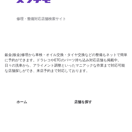
修理・整備対応店舗検索サイト
鈑金(板金)修理から車検・オイル交換・タイヤ交換などの整備もネットで簡単
に予約ができます。ドラレコやETCのパーツ持ち込み対応店舗も掲載中。
日々の洗車から、アライメント調整といったマニアックな作業まで対応可能
な店舗探しができ、来店予約まで対応しております。
ホーム
店舗を探す
会社概要
店舗様向け管理画面
SV様向け管理画面
お問い合わせ