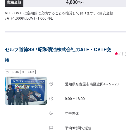
4,800
実績金額
円
〜
ATF・CVTFは定期的に交換することを推奨しております。<目安金額
>ATF1,600円/LCVTF1,600円/L
セルフ道徳SS / 昭和礦油株式会社のATF・CVTF交
-
(-件)
換
カードOK
ローンOK
愛知県名古屋市南区豊田4－5－23
9:00 ~ 18:00
年中無休
平均9時間で返信