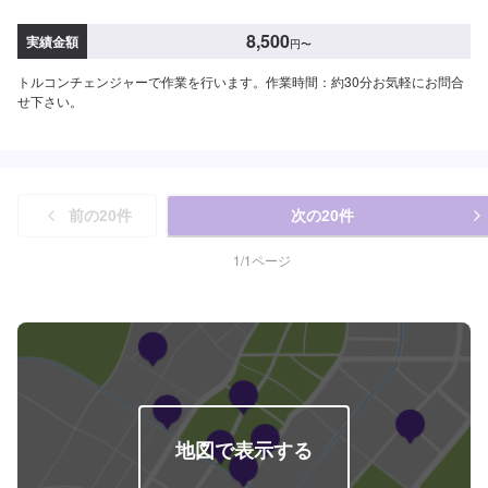
8,500
実績金額
円
〜
トルコンチェンジャーで作業を行います。作業時間：約30分お気軽にお問合
せ下さい。
前の
20
件
次の
20
件
1
/
1
ページ
地図で表示する