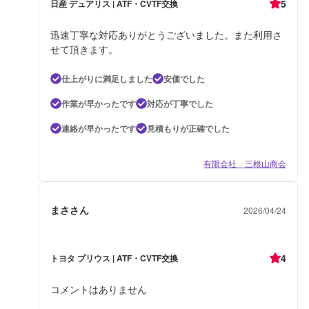
5
日産 デュアリス | ATF・CVTF交換
迅速丁寧な対応ありがとうございました。また利用さ
せて頂きます。
仕上がりに満足しました
安価でした
作業が早かったです
対応が丁寧でした
連絡が早かったです
見積もりが正確でした
有限会社 三根山商会
まささん
2026/04/24
4
トヨタ プリウス | ATF・CVTF交換
コメントはありません