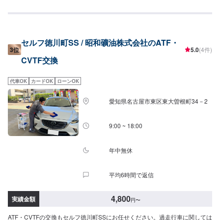
セルフ徳川町SS / 昭和礦油株式会社のATF・
3位
5.0
(4件)
CVTF交換
代車OK
カードOK
ローンOK
愛知県名古屋市東区東大曽根町34－2
9:00 ~ 18:00
年中無休
平均6時間で返信
4,800
実績金額
円
〜
ATF・CVTFの交換もセルフ徳川町SSにお任せください。過走行車に関しては