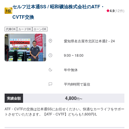
セルフ辻本通SS / 昭和礦油株式会社のATF・
1位
4.9
(12件)
CVTF交換
代車OK
カードOK
ローンOK
愛知県名古屋市北区辻本通2－24
9:00 ~ 18:00
年中無休
平均8時間で返信
4,800
実績金額
円
〜
ATF・CVTFの交換は辻本通SSにお任せください。快適なカーライフをサポー
トさせていただきます。【ATF・CVTF】どちらも1,600円/L