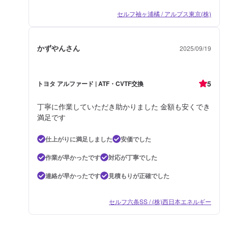
セルフ袖ヶ浦橘 / アルプス東京(株)
かずやんさん
2025/09/19
5
トヨタ アルファード | ATF・CVTF交換
丁寧に作業していただき助かりました 金額も安くでき
満足です
仕上がりに満足しました
安価でした
作業が早かったです
対応が丁寧でした
連絡が早かったです
見積もりが正確でした
セルフ六条SS / (株)西日本エネルギー