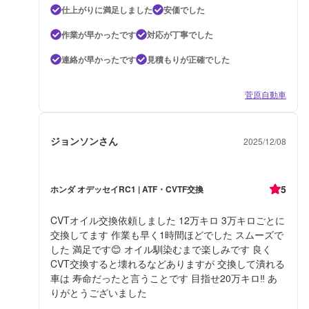
仕上がりに満足しました
安価でした
作業が早かったです
対応が丁寧でした
連絡が早かったです
見積もりが正確でした
菅原自動車
ジョンソンさん
2025/12/08
5
ホンダ オデッセイRC1 | ATF・CVTF交換
CVTオイル交換依頼しました 12万キロ 3万キロごとに
交換してます 作業も早く1時間ほどでした スムーズで
した 満足です😊 オイル馴染むまで楽しみです 良く
CVT交換すると壊れるなどありますが 交換して潰れる
車は 寿命だったと言うことです 目指せ20万キロ‼️ あ
りがとうございました