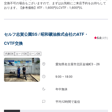
交換不可の場合もございますので、まずはお気軽にご来店予約をお待ちして
おります。【参考価格】ATF：1,600円/LCVTF：1,600円/L
セルフ志賀公園SS / 昭和礦油株式会社のATF・
5.0
(4件)
CVTF交換
代車OK
カードOK
ローンOK
愛知県名古屋市北区金城町3－26
9:00 ~ 18:00
年中無休
平均12時間で返信