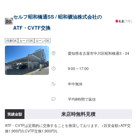
セルフ昭和橋通SS / 昭和礦油株式会社の
2位
4.8
(7件)
ATF・CVTF交換
代車OK
カードOK
ローンOK
愛知県名古屋市中川区昭和橋通3－24
9:00 ~ 17:00
年中無休
平均8時間で返信
来店時無料見積
実績金額
ATF・CVTFは定期的に交換することを推奨しております。<目安金額>ATF交
換1,900円/LCVTF交換1,900円/L