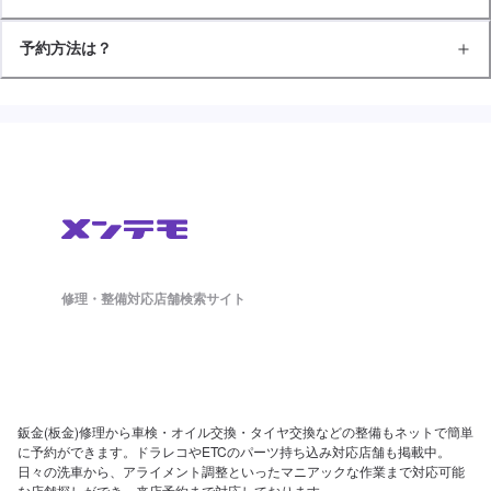
予約方法は？
修理・整備対応店舗検索サイト
鈑金(板金)修理から車検・オイル交換・タイヤ交換などの整備もネットで簡単
に予約ができます。ドラレコやETCのパーツ持ち込み対応店舗も掲載中。
日々の洗車から、アライメント調整といったマニアックな作業まで対応可能
な店舗探しができ、来店予約まで対応しております。