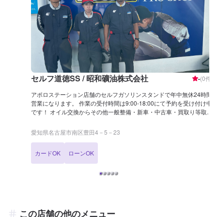
セルフ道徳SS / 昭和礦油株式会社
-
(
0
件)
アポロステーション店舗のセルフガソリンスタンドで年中無休24時間
営業になります。 作業の受付時間は9:00-18:00にて予約を受け付け中
です！ オイル交換からその他一般整備・新車・中古車・買取り等取扱
いしています。 お車の事で分からない事がありましたらお気軽にご相
談下さい！
愛知県名古屋市南区豊田4－5－23
カードOK
ローンOK
この店舗の他のメニュー