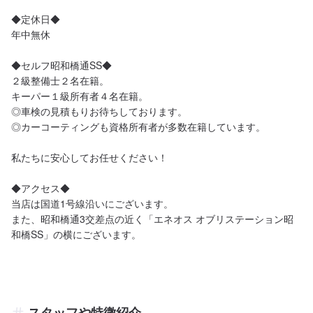
◆定休日◆

年中無休

◆セルフ昭和橋通SS◆

２級整備士２名在籍。

キーパー１級所有者４名在籍。

◎車検の見積もりお待ちしております。

◎カーコーティングも資格所有者が多数在籍しています。

私たちに安心してお任せください！

◆アクセス◆

当店は国道1号線沿いにございます。

また、昭和橋通3交差点の近く「エネオス オブリステーション昭
スタッフや特徴紹介