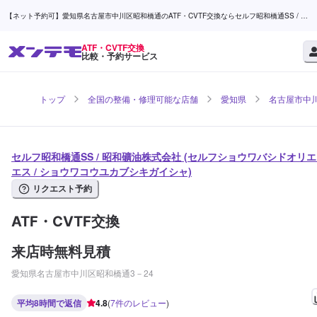
【ネット予約可】愛知県名古屋市中川区昭和橋通のATF・CVTF交換ならセルフ昭和橋通SS / 昭
和礦油株式会社 | メンテモ
ATF・CVTF交換
比較・予約サービス
トップ
全国の整備・修理可能な店舗
愛知県
名古屋市中
セルフ昭和橋通SS / 昭和礦油株式会社 (セルフショウワバシドオリ
エス / ショウワコウユカブシキガイシャ)
リクエスト予約
ATF・CVTF交換
来店時無料見積
愛知県名古屋市中川区昭和橋通3－24
平均8時間で返信
4.8
(
7
件のレビュー
)