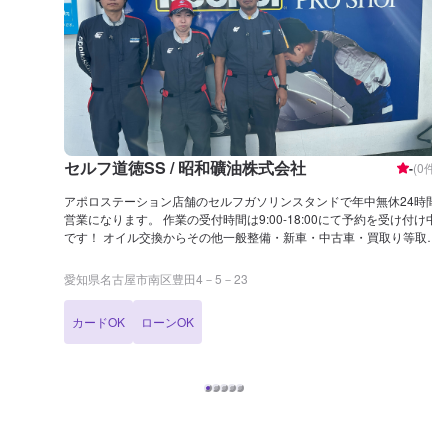
セルフ道徳SS / 昭和礦油株式会社
-
(
0
件)
アポロステーション店舗のセルフガソリンスタンドで年中無休24時間
営業になります。 作業の受付時間は9:00-18:00にて予約を受け付け中
です！ オイル交換からその他一般整備・新車・中古車・買取り等取扱
いしています。 お車の事で分からない事がありましたらお気軽にご相
談下さい！
愛知県名古屋市南区豊田4－5－23
カードOK
ローンOK