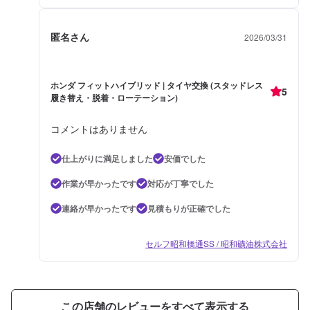
匿名さん
2026/03/31
ホンダ フィットハイブリッド | タイヤ交換 (スタッドレス
5
履き替え・脱着・ローテーション)
コメントはありません
仕上がりに満足しました
安価でした
作業が早かったです
対応が丁寧でした
連絡が早かったです
見積もりが正確でした
セルフ昭和橋通SS / 昭和礦油株式会社
この店舗のレビューをすべて表示する