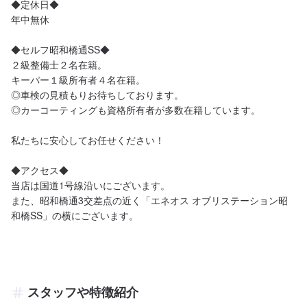
◆定休日◆

年中無休

◆セルフ昭和橋通SS◆

２級整備士２名在籍。

キーパー１級所有者４名在籍。

◎車検の見積もりお待ちしております。

◎カーコーティングも資格所有者が多数在籍しています。

私たちに安心してお任せください！

◆アクセス◆

当店は国道1号線沿いにございます。

また、昭和橋通3交差点の近く「エネオス オブリステーション昭
スタッフや特徴紹介