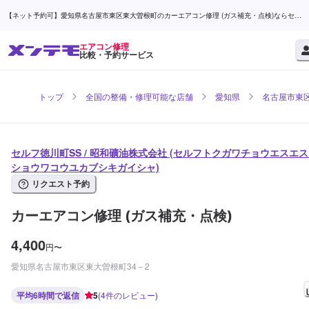
【ネット予約可】愛知県名古屋市東区東大曽根町のカーエアコン修理 (ガス補充・点検)ならセル
フ徳川町SS / 昭和礦油株式会社 | メンテモ
エアコン修理
比較・予約サービス
トップ
全国の整備・修理可能な店舗
愛知県
名古屋市東
セルフ徳川町SS / 昭和礦油株式会社 (セルフトクガワチョウエスエス 
ショウワコウユカブシキガイシャ)
リクエスト予約
カーエアコン修理 (ガス補充・点検)
4,400
円
〜
愛知県名古屋市東区東大曽根町34－2
平均6時間で返信
5
(
4
件のレビュー
)