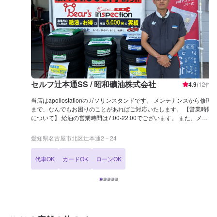
セルフ辻本通SS / 昭和礦油株式会社
4.9
(
12
件)
当店はapollostationのガソリンスタンドです。 メンテナンスから修理
まで、なんでもお困りのことがあればご対応いたします。 【営業時間
について】 給油の営業時間は7:00-22:00でございます。 また、メン
テナンスに関しては9:00-18:00にて受付をしております。 【当店まで
のアクセス】 当店は東志賀町線沿いにございます。 辻本通2交差点の
愛知県名古屋市北区辻本通2－24
近く、「感動の肉と米 辻本通店」様の横です。
代車OK
カードOK
ローンOK