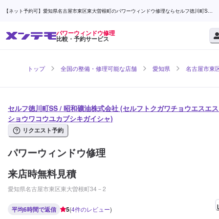
【ネット予約可】愛知県名古屋市東区東大曽根町のパワーウィンドウ修理ならセルフ徳川町SS /
昭和礦油株式会社 | メンテモ
パワーウィンドウ修理
比較・予約サービス
トップ
全国の整備・修理可能な店舗
愛知県
名古屋市東
セルフ徳川町SS / 昭和礦油株式会社 (セルフトクガワチョウエスエス 
ショウワコウユカブシキガイシャ)
リクエスト予約
パワーウィンドウ修理
来店時無料見積
愛知県名古屋市東区東大曽根町34－2
平均6時間で返信
5
(
4
件のレビュー
)