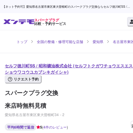
【ネット予約可】愛知県名古屋市東区東大曽根町のスパークプラグ交換ならセルフ徳川町SS /
昭和礦油株式会社 | メンテモ
スパークプラグ
比較・予約サービス
トップ
全国の整備・修理可能な店舗
愛知県
名古屋市東
セルフ徳川町SS / 昭和礦油株式会社 (セルフトクガワチョウエスエス 
ショウワコウユカブシキガイシャ)
リクエスト予約
スパークプラグ交換
来店時無料見積
愛知県名古屋市東区東大曽根町34－2
平均6時間で返信
5
(
4
件のレビュー
)