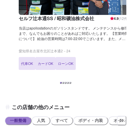
セルフ辻本通SS / 昭和礦油株式会社
4.9
(
12
件)
当店はapollostationのガソリンスタンドです。 メンテナンスから修理
まで、なんでもお困りのことがあればご対応いたします。 【営業時間
について】 給油の営業時間は7:00-22:00でございます。 また、メン
テナンスに関しては9:00-18:00にて受付をしております。 【当店まで
のアクセス】 当店は東志賀町線沿いにございます。 辻本通2交差点の
愛知県名古屋市北区辻本通2－24
近く、「感動の肉と米 辻本通店」様の横です。
代車OK
カードOK
ローンOK
この店舗の他のメニュー
一般整備
人気
すべて
ボディ・内装
オイル類