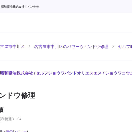
昭和礦油株式会社 | メンテモ
古屋市中川区
名古屋市中川区のパワーウィンドウ修理
セルフ昭
/ 昭和礦油株式会社 (セルフショウワバシドオリエスエス / ショウワコ
ンドウ修理
積
和橋通3－24
.8
(
7
件のレビュー
)