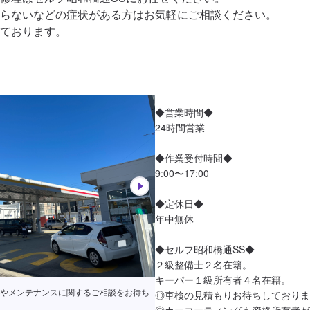
らないなどの症状がある方はお気軽にご相談ください。

ております。
◆営業時間◆

24時間営業

◆作業受付時間◆

9:00〜17:00

◆定休日◆

年中無休

◆セルフ昭和橋通SS◆

２級整備士２名在籍。

キーパー１級所有者４名在籍。

やメンテナンスに関するご相談をお待ち
◎車検の見積もりお待ちしておりま
◎カーコーティングも資格所有者が