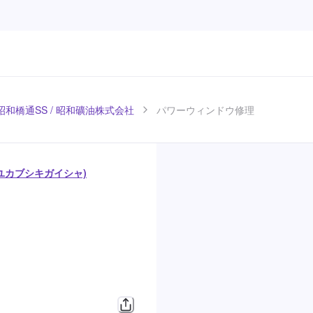
和橋通SS / 昭和礦油株式会社
パワーウィンドウ修理
ウユカブシキガイシャ)