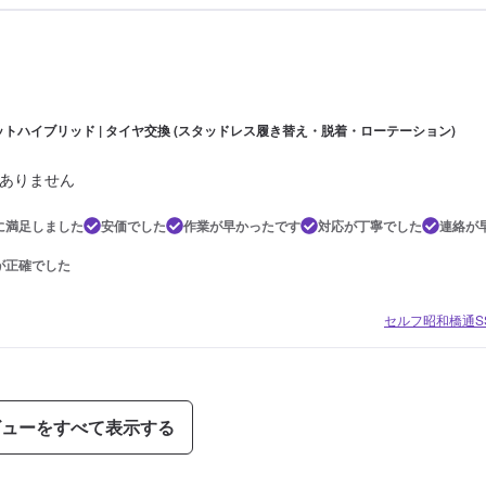
ットハイブリッド | タイヤ交換 (スタッドレス履き替え・脱着・ローテーション)
ありません
に満足しました
安価でした
作業が早かったです
対応が丁寧でした
連絡が
が正確でした
セルフ昭和橋通SS
ビューをすべて表示する