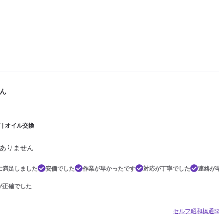
ん
 | オイル交換
ありません
に満足しました
安価でした
作業が早かったです
対応が丁寧でした
連絡が
が正確でした
セルフ昭和橋通SS