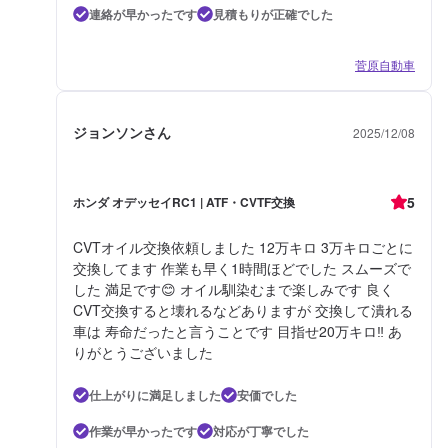
連絡が早かったです
見積もりが正確でした
菅原自動車
ジョンソンさん
2025/12/08
5
ホンダ オデッセイRC1 | ATF・CVTF交換
CVTオイル交換依頼しました 12万キロ 3万キロごとに
交換してます 作業も早く1時間ほどでした スムーズで
した 満足です😊 オイル馴染むまで楽しみです 良く
CVT交換すると壊れるなどありますが 交換して潰れる
車は 寿命だったと言うことです 目指せ20万キロ‼️ あ
りがとうございました
仕上がりに満足しました
安価でした
作業が早かったです
対応が丁寧でした