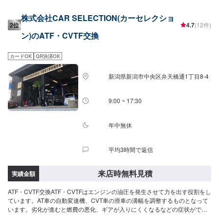
株式会社CAR SELECTION(カーセレクショ
2位
4.7
(12件)
ン)のATF・CVTF交換
カードOK
QR決済OK
新潟県新潟市中央区弁天橋通1丁目8-4
9:00 ~ 17:30
年中無休
平均3時間で返信
来店時無料見積
実績金額
ATF・CVTF交換ATF・CVTFはエンジンの油圧を発生させて力を出す役割をし
ています。AT車の自動変速機、CVT車の滑車の溝幅を調整するものとなって
います。劣化が進むと燃費の悪化、ギアが入りにくくなるなどの症状がでて
きますので定期的に交換することをオススメしております。-----------------------