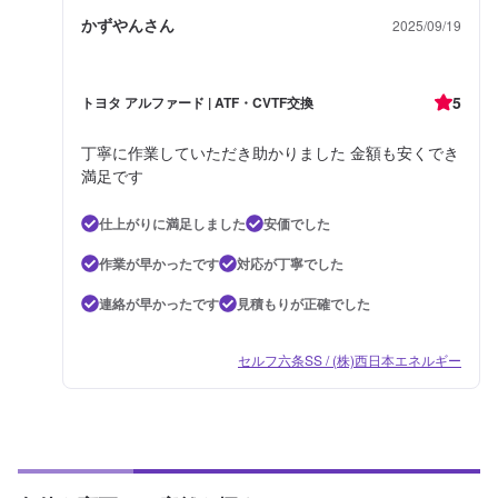
かずやんさん
2025/09/19
5
トヨタ アルファード | ATF・CVTF交換
丁寧に作業していただき助かりました 金額も安くでき
満足です
仕上がりに満足しました
安価でした
作業が早かったです
対応が丁寧でした
連絡が早かったです
見積もりが正確でした
セルフ六条SS / (株)西日本エネルギー