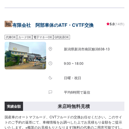
---------------------------【1】オファーを送信【2】承諾されたら予約日に入庫
【3】入庫した後にお見積り【4】お見積りにご納得いただければ作業開始
【5】仕上がり次第納車
3位
5.0
(14件)
有限会社 阿部車体のATF・CVTF交換
代車OK
カードOK
電子マネーOK
QR決済OK
新潟県新潟市南区鯵潟638-13
9:00 ~ 18:00
日曜・祝日
平均6時間で返信
来店時無料見積
実績金額
国産車のオートマフルード、CVTフルードの交換お任せください。このサイ
トのご予約の返答にて、車種情報をお調べした上でお見積もり金額をご提示
いたします。※概算のお見積もりとなります[無料の代車のご用意可能です]修