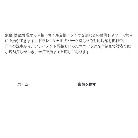
鈑金(板金)修理から車検・オイル交換・タイヤ交換などの整備もネットで簡単
に予約ができます。ドラレコやETCのパーツ持ち込み対応店舗も掲載中。
日々の洗車から、アライメント調整といったマニアックな作業まで対応可能
な店舗探しができ、来店予約まで対応しております。
ホーム
店舗を探す
会社概要
店舗様向け管理画面
SV様向け管理画面
お問い合わせ
運営元：株式会社メンテモ
©2023 Mentemo Inc.