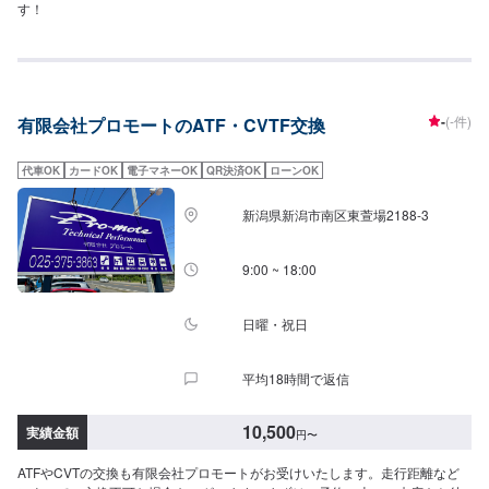
す！
-
(-件)
有限会社プロモートのATF・CVTF交換
代車OK
カードOK
電子マネーOK
QR決済OK
ローンOK
新潟県新潟市南区東萱場2188-3
9:00 ~ 18:00
日曜・祝日
平均18時間で返信
10,500
実績金額
円
〜
ATFやCVTの交換も有限会社プロモートがお受けいたします。走行距離など