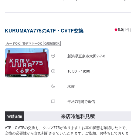
理・整備の際には無料の代車をご用意可能です。[参考車種]ラクティスライフ
ウィッシュ
5.0
(1件)
KURUMAYA775のATF・CVTF交換
カードOK
電子マネーOK
QR決済OK
新潟県五泉市太田2-7-8
10:00 ~ 18:00
木曜
平均7時間で返信
来店時無料見積
実績金額
ATF・CVTFの交換も、クルマ775が承ります！お車の状態を確認した上で、
交換の必要性から含め判断させていただきます。ご依頼、お待ちしておりま