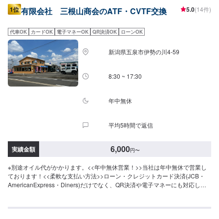
1位
5.0
(14件)
有限会社 三根山商会のATF・CVTF交換
代車OK
カードOK
電子マネーOK
QR決済OK
ローンOK
新潟県五泉市伊勢の川4-59
8:30 ~ 17:30
年中無休
平均5時間で返信
6,000
実績金額
円
〜
※別途オイル代がかかります。<<年中無休営業！>>当社は年中無休で営業し
ております！<<柔軟な支払い方法>>ローン・クレジットカード決済(JCB・
AmericanExpress・Diners)だけでなく、QR決済や電子マネーにも対応して
おります。お客様のお好みの支払い方法でどうぞ！