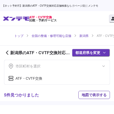
【ネット予約可】新潟県のATF・CVTF交換対応店舗検索なら (1ページ目) | メンテモ
ATF・CVTF交換
比較・予約サービス
トップ
全国の整備・修理可能な店舗
新潟県
ATF・CVT
新潟県のATF・CVTF交換対応店
都道府県を変更
舗紹介 (1ページ目)
市区町村を選択
ATF・CVTF交換
5件見つかりました
地図で表示する