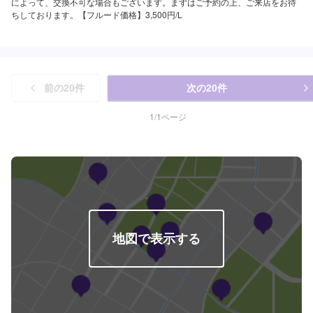
によって、交換不可な場合もございます。まずはご予約の上、ご来店をお待
ちしております。【フルード価格】3,500円/L
前の
20
件
次の
20
件
1
/
1
ページ
地図で表示する