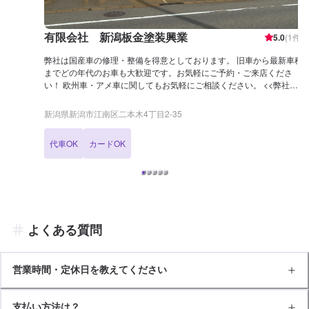
有限会社 新潟板金塗装興業
5.0
(
1
件)
弊社は国産車の修理・整備を得意としております。 旧車から最新車種
までどの年代のお車も大歓迎です。お気軽にご予約・ご来店くださ
い！ 欧州車・アメ車に関してもお気軽にご相談ください。 <<弊社の
得意な作業>> 軽い傷から事故車の修理まで、板金塗装に関してはな
んでもご相談ください！ 特にトヨタ車・ホンダ車には自信がありま
新潟県新潟市江南区二本木4丁目2-35
す！ <<代車無料貸出>> 事故や故障の際にも安心！無料の代車をご用
意可能です！ <<参考車種>> 日産 ノート 日産 マーチ ダイハツ ムーヴ
代車OK
カードOK
ダイハツ ミライース トヨタ ハイエース <<安心の資格保持者が在籍>>
弊社は2級整備士が2名、車体整備士2名在籍しております。 安心して
作業をお任せくださいませ！
よくある質問
営業時間・定休日を教えてください
支払い方法は？