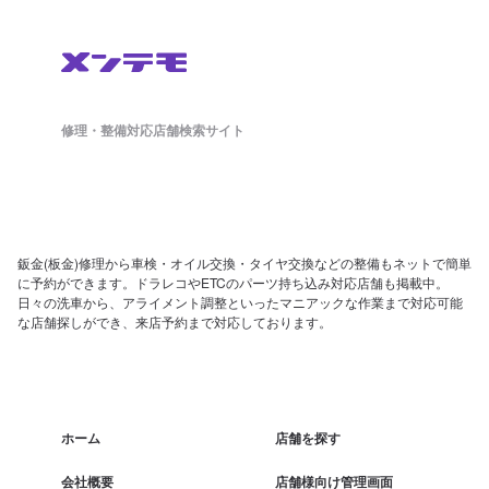
修理・整備対応店舗検索サイト
鈑金(板金)修理から車検・オイル交換・タイヤ交換などの整備もネットで簡単
に予約ができます。ドラレコやETCのパーツ持ち込み対応店舗も掲載中。
日々の洗車から、アライメント調整といったマニアックな作業まで対応可能
な店舗探しができ、来店予約まで対応しております。
ホーム
店舗を探す
会社概要
店舗様向け管理画面