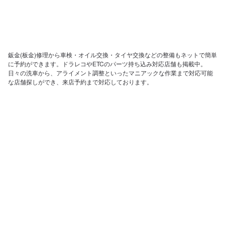
鈑金(板金)修理から車検・オイル交換・タイヤ交換などの整備もネットで簡単
に予約ができます。ドラレコやETCのパーツ持ち込み対応店舗も掲載中。
日々の洗車から、アライメント調整といったマニアックな作業まで対応可能
な店舗探しができ、来店予約まで対応しております。
ホーム
店舗を探す
会社概要
店舗様向け管理画面
SV様向け管理画面
お問い合わせ
運営元：株式会社メンテモ
©2023 Mentemo Inc.