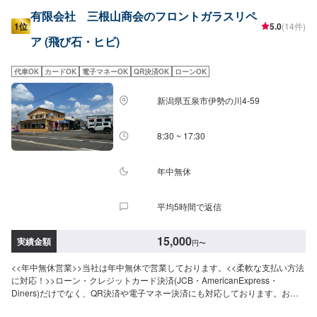
有限会社 三根山商会のフロントガラスリペ
1位
5.0
(14件)
ア (飛び石・ヒビ)
代車OK
カードOK
電子マネーOK
QR決済OK
ローンOK
新潟県五泉市伊勢の川4-59
8:30 ~ 17:30
年中無休
平均5時間で返信
15,000
実績金額
円
〜
<<年中無休営業>>当社は年中無休で営業しております。<<柔軟な支払い方法
に対応！>>ローン・クレジットカード決済(JCB・AmericanExpress・
Diners)だけでなく、QR決済や電子マネー決済にも対応しております。お客
様のお好みの支払い方法でどうぞ！<<スズキ副代理店>>スズキのことならな