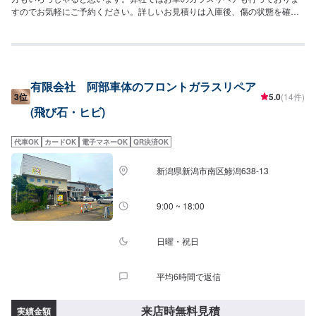
すのでお気軽にご予約ください。詳しいお見積りは入庫後、傷の状態を確認
させていただいてからご提示致します。--------------------------------------------------
【1】オファーを送信【2】承諾されたら予約日に入庫【3】入庫した後にお
見積り【4】お見積りにご納得いただければ作業開始【5】仕上がり次第納車
有限会社 阿部車体のフロントガラスリペア
3位
5.0
(14件)
(飛び石・ヒビ)
代車OK
カードOK
電子マネーOK
QR決済OK
新潟県新潟市南区鯵潟638-13
9:00 ~ 18:00
日曜・祝日
平均6時間で返信
来店時無料見積
実績金額