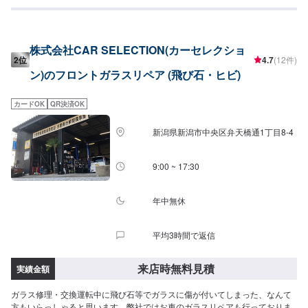
んでも、弊社にお任せください！
株式会社CAR SELECTION(カーセレクショ
2位
4.7
(12件)
ン)のフロントガラスリペア (飛び石・ヒビ)
カードOK
QR決済OK
新潟県新潟市中央区弁天橋通1丁目8-4
9:00 ~ 17:30
年中無休
平均3時間で返信
来店時無料見積
実績金額
ガラス修理・交換運転中に飛び石等でガラスに傷が付いてしまった、なんて
方もいらっしゃると思います。弊社ではお車のガラスリペアも行っておりま