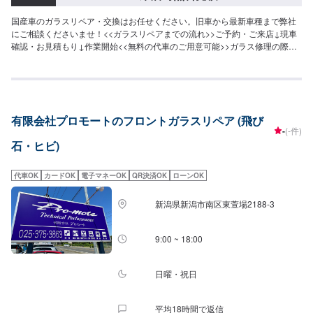
国産車のガラスリペア・交換はお任せください。旧車から最新車種まで弊社
にご相談くださいませ！<<ガラスリペアまでの流れ>>ご予約・ご来店↓現車
確認・お見積もり↓作業開始<<無料の代車のご用意可能>>ガラス修理の際に
は無料の代車をご用意可能です。[参考車種]ラクティスライフウィッシュ
有限会社プロモートのフロントガラスリペア (飛び
-
(-件)
石・ヒビ)
代車OK
カードOK
電子マネーOK
QR決済OK
ローンOK
新潟県新潟市南区東萱場2188-3
9:00 ~ 18:00
日曜・祝日
平均18時間で返信