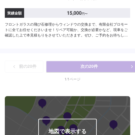
15,000
実績金額
円
〜
フロントガラスの飛び石修理からウィンドウの交換まで、有限会社プロモー
トに全てお任せくださいませ！リペア可能か、交換が必要かなど、現車をご
確認した上で本見積もりをさせていただきます。ぜひ、ご予約をお待ちして
おります。【参考価格】フロントガラス飛び石修理：15,000円/1ヶ所フロン
トガラス交換工賃：22,000円
前の
20
件
次の
20
件
1
/
1
ページ
地図で表示する