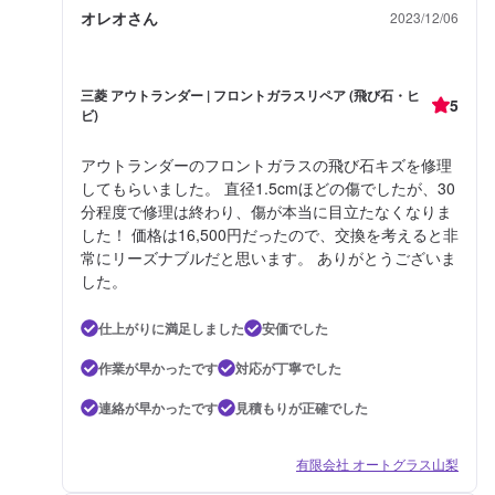
オレオさん
2023/12/06
三菱 アウトランダー | フロントガラスリペア (飛び石・ヒ
5
ビ)
アウトランダーのフロントガラスの飛び石キズを修理
してもらいました。 直径1.5cmほどの傷でしたが、30
分程度で修理は終わり、傷が本当に目立たなくなりま
した！ 価格は16,500円だったので、交換を考えると非
常にリーズナブルだと思います。 ありがとうございま
した。
仕上がりに満足しました
安価でした
作業が早かったです
対応が丁寧でした
連絡が早かったです
見積もりが正確でした
有限会社 オートグラス山梨