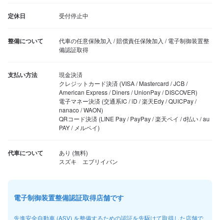
定休日
受付停止中
整備について
代車の任意保険加入 / 賠償責任保険加入 / 電子制御装置整
備認証取得
支払い方法
現金決済

クレジットカード決済 (VISA / Mastercard / JCB / 
American Express / Diners / UnionPay / DISCOVER)

電子マネー決済 (交通系IC / iD / 楽天Edy / QUICPay / 
nanaco / WAON)

QRコード決済 (LINE Pay / PayPay / 楽天ペイ / d払い / au 
PAY / メルペイ)
代車について
あり (無料)

スズキ　エブリイバン
電子制御装置整備認証取得店舗です
先進安全自動車 (ASV) を整備するための認証を先駆けて取得した店舗で