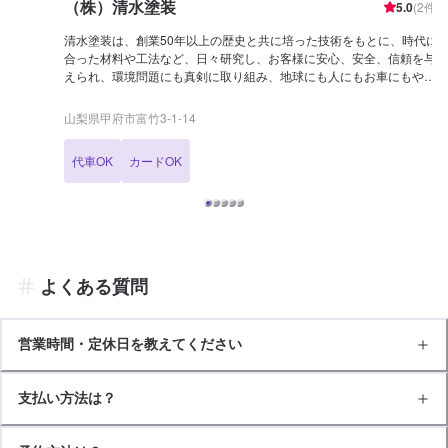
（株）清水塗装
5.0
(
2
件)
清水塗装は、創業50年以上の歴史と共に培った技術をもとに、時代に
合った材料や工法など、日々研究し、お客様に安心、安全、信頼を与
えられ、環境問題にも真剣に取り組み、地球にも人にもお車にもやさ
しい工場を目指しています。 車両タイプ別に代車を 12 台保有し修理
のご依頼のお客様に無料で貸出しています。
山梨県甲府市富竹3-1-14
代車OK
カードOK
よくある質問
営業時間・定休日を教えてください
支払い方法は？