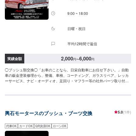
スペースは事務所前の空いているスペースに駐車してください。受付はスタ
ッフへ「メンテモで予約しました」とお伝えください。ご案内いたします。
【定休日・営業時間】定休日：日曜日、祝日営業時間：8:30~17:30
9:00 ~ 18:00
日曜・祝日
平均12時間で返信
2,000
6,000
実績金額
円
〜
円
◯ブッシュ類交換◯「お車のことなら、日栄自動車にお任せ下さい。」自動
車の鈑金塗装修理から、整備、車検、コーティング、ガラスリペア、レッカ
ーサービス、ナビ・オーディオ、足回り・マフラー等の社外パーツ取り付け
まで、自動車の事は何でもお任せ下さい！自動車鈑金塗装・修理、国産車、
外車の傷、へこみ、保険事故（車両保険、対物保険など）も承ります。こす
り傷、へこみ、クリア剥げを鈑金で修理いたします。--------------------------------
------------------【1】オファーにてお問い合わせ【2】お見積り【3】お見積り
にご納得いただければ作業開始【4】仕上がり次第納車◯パーツのお持ち込み
5.0
(1件)
輿石モータースのブッシュ・ブーツ交換
について◯新品・中古パーツのお持ち込み可能ですオファーにて詳細をお送
り頂きますようお願い致します。◯代車について◯代車無料貸出しておりま
す。作業中は代車をご利用ください。燃料代はお客様にご負担頂いておりま
代車OK
カードOK
QR決済OK
ローンOK
す。【定休日・営業時間】定休日：日曜日、祝日営業時間：9:00~18:00