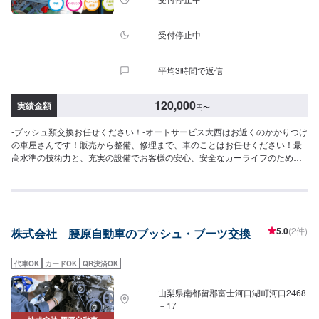
受付停止中
平均3時間で返信
120,000
実績金額
円
〜
-ブッシュ類交換お任せください！-オートサービス大西はお近くのかかりつけ
の車屋さんです！販売から整備、修理まで、車のことはお任せください！最
高水準の技術力と、充実の設備でお客様の安心、安全なカーライフのために
あらゆるご相談にお応えします！--------------------------------------------------【1】
オファーにてお問い合わせ【2】お見積り【3】お見積りにご納得いただけれ
ば作業開始【4】仕上がり次第納車-代車について-無料の代車ご用意しており
ます！お車の作業中は代車をご利用ください！【定休日・営業時間】定休
日：日曜日、祝日営業時間：8:30~18:30
5.0
(2件)
株式会社 腰原自動車のブッシュ・ブーツ交換
代車OK
カードOK
QR決済OK
山梨県南都留郡富士河口湖町河口2468
－17