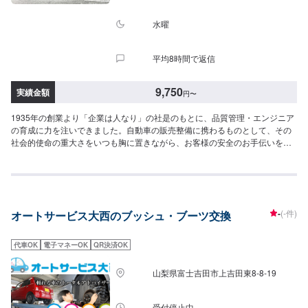
水曜
平均8時間で返信
9,750
実績金額
円
〜
1935年の創業より「企業は人なり」の社是のもとに、品質管理・エンジニア
の育成に力を注いできました。自動車の販売整備に携わるものとして、その
社会的使命の重大さをいつも胸に置きながら、お客様の安全のお手伝いをさ
せていただいております！
-
(-件)
オートサービス大西のブッシュ・ブーツ交換
代車OK
電子マネーOK
QR決済OK
山梨県富士吉田市上吉田東8-8-19
受付停止中