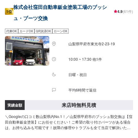
株式会社窪田自動車鈑金塗装工場のブッシ
1位
4.9
(61件)
ュ・ブーツ交換
代車OK
カードOK
QR決済OK
ローンOK
山梨県甲府市東光寺2-23-19
10:00 ~ 17:30 他1件
日曜・祝日
平均6時間で返信
来店時無料見積
実績金額
＼Googleの口コミ数山梨県内No.1！／山梨県甲府市のブッシュ類交換は【窪
田自動車鈑金塗装】にお任せください！ご希望の取り付けパーツがある場合
は、お持ち込みも可能です！故障の修理やトラブルも全て当店で解決いたし
ます！当店では分かりづらい修理費用をわかりやすくご説明し、納得の行く