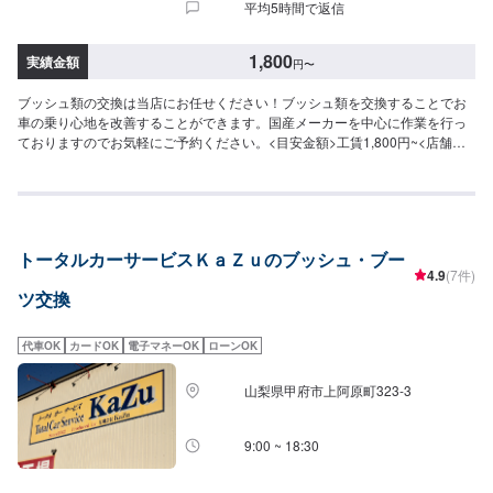
平均5時間で返信
1,800
実績金額
円
〜
ブッシュ類の交換は当店にお任せください！ブッシュ類を交換することでお
車の乗り心地を改善することができます。国産メーカーを中心に作業を行っ
ておりますのでお気軽にご予約ください。<目安金額>工賃1,800円~<店舗の
特徴>当店は年中無休で営業をしておりますので日曜、祝日のご依頼もお待ち
しております！夜も19時まで営業しておりますのでお気軽にご予約くださ
い！二級整備士が1名、三級整備士が2名おります。電気自動車、大型車の対
応は出来かねますのでご了承ください。当店はガソリンスタンドですので給
油はもちろん、車検、タイヤ交換、オイル交換等、お車のメンテナンスもお
トータルカーサービスＫａＺｕのブッシュ・ブー
任せください！
4.9
(7件)
ツ交換
代車OK
カードOK
電子マネーOK
ローンOK
山梨県甲府市上阿原町323-3
9:00 ~ 18:30