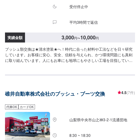
同誠心誠意努めてまいります。是非ご利用ください。⚫代車・洗車サービス
について無料代車をご用意しております。※ガソリン代はお客様にご負担頂い
受付停止中
ております。入庫されたお客様全員に通常3,000円ほどの洗車を【無料サービ
ス】しております。汚れがつきにくく、お客様の愛車のきれいを長く保ちま
平均3時間で返信
す。【定休日・営業時間】定休日：水曜日、祝日営業時間：9:00~18:30
3,000
10,000
実績金額
円
〜
円
ブッシュ類交換は★清水塗装★へ！時代に合った材料や工法などを日々研究
しています。お客様に安心、安全、信頼を与えられ、かつ環境問題にも真剣
に取り組んでいます。人にもお車にも地球にもやさしい工場を目指していま
す。------------------------------【1】オファーにてお問い合わせ【2】お見積り
【3】お見積りにご納得いただければ作業開始【4】仕上がり次第納車
◆◆◆◆ご来店・受付◆◆◆◆工場内のスタッフに「メンテモで予約」とお
伝えください。また、お名前を併せてお伝えいただければ、スムーズにご案
内が可能です。◇◇◇◇代車について◇◇◇◇・車両タイプ別に代車を12台
4.5
(7件)
碓井自動車株式会社のブッシュ・ブーツ交換
保有し修理のご依頼のお客様に無料で貸出しています。※ガソリン代はお客様
にご負担頂いております。予めご了承ください。☆☆ご予約お待ちしており
ます！☆☆【定休日・営業時間】定休日：日曜日営業時間：9:00~18:00
代車OK
カードOK
山梨県中央市山之神3-2-1流通団地
8:30 ~ 18:30