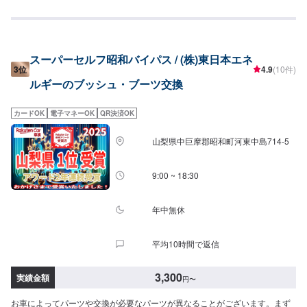
備士資格の最高峰！【国家1級小型自動車整備士のいるお店】◾甲府市の老舗
自動車整備工場！どんなことでもご相談下さい！---------代車について---------
修理・メンテナンス期間中は代車を無料で手配しております。※ガソリン代は
お客様にご負担いただいております。
スーパーセルフ昭和バイパス / (株)東日本エネ
3位
4.9
(10件)
ルギーのブッシュ・ブーツ交換
カードOK
電子マネーOK
QR決済OK
山梨県中巨摩郡昭和町河東中島714-5
9:00 ~ 18:30
年中無休
平均10時間で返信
3,300
実績金額
円
〜
お車によってパーツや交換が必要なパーツが異なることがございます。まず