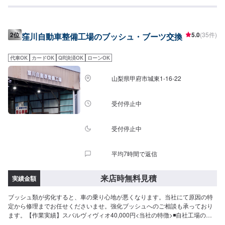
修理を行っていけるよう心がけております。また、スタッフの知識・技術の
教育にも力を入れておりますので、お客様の疑問や不安にご納得いただくま
でご説明いたします。ぜひお客様の大切なお車を私たちにお任せください。
【1】オファーにてお問い合わせ【2】お見積り【3】お見積りにご納得いた
2位
5.0
(35件)
窪川自動車整備工場のブッシュ・ブーツ交換
だければ作業開始【4】仕上がり次第納車《代車について》修理・メンテナン
ス期間中は代車を無料で手配いたします。※ガソリン代はお客様にご負担いた
だきます。【定休日・営業時間】定休日：日曜日、祝日営業時間：
代車OK
カードOK
QR決済OK
ローンOK
9:00~18:00
山梨県甲府市城東1-16-22
受付停止中
受付停止中
平均7時間で返信
来店時無料見積
実績金額
ブッシュ類が劣化すると、車の乗り心地が悪くなります。当社にて原因の特
定から修理までお任せくださいませ。強化ブッシュへのご相談も承っており
ます。【作業実績】スバルヴィヴィオ40,000円<当社の特徴>◾自社工場の充
実設備とメカニックの確かな技術で、お車をしっかり点検・整備！◾自動車整