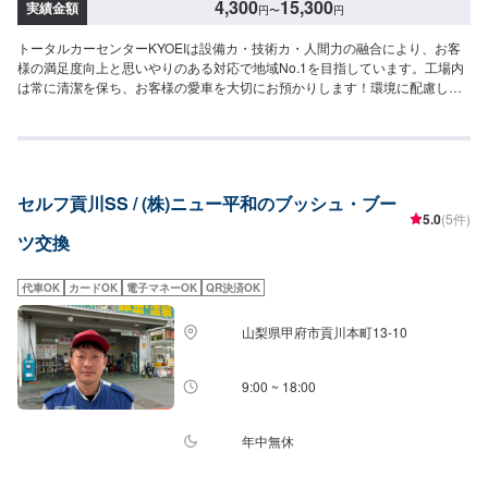
4,300
15,300
実績金額
円
〜
円
トータルカーセンターKYOEIは設備カ・技術カ・人間力の融合により、お客
様の満足度向上と思いやりのある対応で地域No.1を目指しています。工場内
は常に清潔を保ち、お客様の愛車を大切にお預かりします！環境に配慮した
塗装室、フレーム修正機でミリ単位まで修理が可能になっています。さらに
は低電圧取扱者のいる工場ですので、ハイブリッド車の修理もお任せくださ
い！-----納期について-----納期は通常3日～5日程度で納車となります。納期は
前後する場合がございます。予め、ご了承ください。-----パーツ持ち込みにつ
いて-----パーツの持ち込みは不可となっております。ご了承ください。-----代
セルフ貢川SS / (株)ニュー平和のブッシュ・ブー
車について-----無料の代車をご用意しています。お車の作業中は代車をご利用
5.0
(5件)
ください。※代車の燃料代はお客様にご負担いただいております。-----ご来店
ツ交換
時の注意、受付方法-----県道22号から青葉町交差点を南に曲がり、200ｍ直進
その後右折すると前方右側20ｍの位置にございます。入庫の際はお気をつけ
てお越しください。駐車スペースは事務所前の空いているスペースに駐車し
代車OK
カードOK
電子マネーOK
QR決済OK
てください。受付はスタッフへ「メンテモで予約しました」とお伝えくださ
い。ご案内いたします。-----ご利用可能なお支払い方法------現金-ローン-クレ
山梨県甲府市貢川本町13-10
ジットカード（VISA・Mastercard・JCB・AmericanExpress・Diners）
9:00 ~ 18:00
年中無休