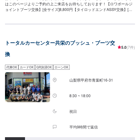
はこのページよりご予約の上ご来店をお待ちしております！【ロワボールジ
ョイントブーツ交換】[全サイズ]8,800円【タイロッドエンドASSY交換】[軽
自動車]24,200円[小型車]27,500円[普通車]30,800円【タイロッドエンドブー
ツ交換】[軽自動車]6,600円[小型車]6,600円[普通車]6,600円【ドライブシャフ
トブーツ交換】[軽自動車]16,500円[小型車]16,500円[普通車]17,600円【ステ
アリングラックブーツ交換】[軽自動車]8,800円[小型車]8,800円[普通車]9,900
円
トータルカーセンター共栄のブッシュ・ブーツ交
5.0
(7件)
換
代車OK
カードOK
QR決済OK
ローンOK
山梨県甲府市青葉町16-31
8:30 ~ 18:00
祝日
平均9時間で返信