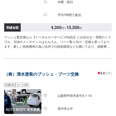
水曜・祝日
平均7時間で返信
4,300
15,300
実績金額
円
〜
円
ブッシュ類交換なら【トータルカーサービスKaZu】にお任せを！突然のトラ
ブル、日頃のメンテナンスはもちろん、パーツ取り付け・交換も承っており
ます。新しい技術獲得の為に社内での技術講習なども開いており、経験豊富
なスタッフ達が自慢です。愛車に関することは何でも気軽にお問い合わせ下
さい。～トータルカ―サービスKaZu経営理念～我々はお客様の笑顔と感動の
ために突っ走ります一、自動車修理のプロとして最先端の技術と環境変化に
対応し、熱い想いで心のこもった最高のサービスを提供します一、この業界
に育てられ、生かされていることに感謝し、人に信頼され、熱い想いで社会
5.0
(2件)
（株）清水塗装のブッシュ・ブーツ交換
に貢献できる会社を目指します------------------------------------------------------------
【1】オファーにてお問い合わせ【2】お見積り【3】お見積りにご納得いた
だければ作業開始【4】仕上がり次第納車⚫オファーについて【メンテナン
代車OK
カードOK
ス・修理】ご希望の施工内容をオファー備考欄にてご入力くださいますと、
スムーズにご案内が可能です。また、ブレーキが効きにくい・音がするなど
山梨県甲府市富竹3-1-14
の不具合の詳細も併せてご入力ください。⚫アフターフォローサービスも充
実修理や車検整備などのアフターフォローだけではなく普段のカーメンテナ
ンスもKaZuは充実しています。ちょっとお出かけ前の日常点検から洗車まで
受付停止中
お気軽にご相談ください。お客様のお車の安全安心のお手伝いをスタッフ一