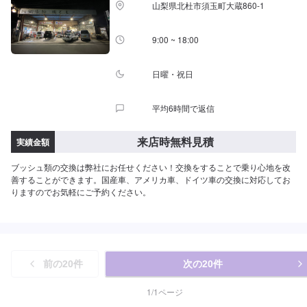
山梨県北杜市須玉町大蔵860-1
9:00 ~ 18:00
日曜・祝日
平均6時間で返信
来店時無料見積
実績金額
ブッシュ類の交換は弊社にお任せください！交換をすることで乗り心地を改
善することができます。国産車、アメリカ車、ドイツ車の交換に対応してお
りますのでお気軽にご予約ください。
前の
20
件
次の
20
件
1
/
1
ページ