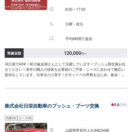
8:30 ~ 17:30
日曜・祝日
平均8時間で返信
120,000
実績金額
円
〜
河口湖で40年！町の鈑金屋さんとして活躍しています！ブッシュ類交換お任
せください！長年の職人の技術をお客様のご予算・ニーズに合わせて幅広い
提供をしています。出来るだけ直す！がモットーの専務をはじめ、鈑金・修
理・交換車の事なら何でも承ります！県外のお客様も大歓迎ですので、ご来
店お待ちしております！--------------------------------------------------【1】オファー
にてお問い合わせ【2】お見積り【3】お見積りにご納得いただければ作業開
始【4】仕上がり次第納車-----納期について-----納期は通常1日程度で納車とな
ります。納期は前後する場合がございます。予め、ご了承ください。-----パー
5.0
(3件)
株式会社日栄自動車のブッシュ・ブーツ交換
ツ持ち込みについて-----パーツの持ち込み可能です。オファーにて詳細をお願
い致します。-----代車について-----無料の代車をご用意しています。お車の作
業中は代車をご利用ください。※代車の燃料代はお客様にご負担いただいてお
代車OK
カードOK
ります。-----ご来店時の注意、受付方法-----当工場は河口湖方面から１３７号
線御坂みち沿いになります。入庫の際はお気をつけてお越しください。駐車
山梨県甲府市上今井町2498